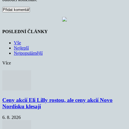
POSLEDNÍ ČLÁNKY
Vše
Nejlepší
Nejpopulárnější
Více
Ceny akcií Eli Lilly rostou, ale ceny akcií Novo
Nordisku klesají
6. 8. 2026