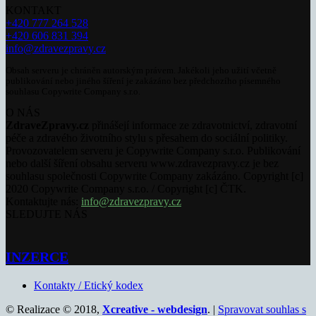
KONTAKT
+420 777 264 528
+420 606 831 394
info@zdravezpravy.cz
Obsah serveru je chráněn autorským právem. Jakékoli jeho užití včetně
publikování nebo jiného šíření je zakázáno bez předchozího písemného
souhlasu Copywrite Company s.r.o.
O NÁS
ZdraveZpravy.cz
přinášejí informace ze zdravotnictví, zdravotní
péče a zdravého životního stylu s přesahem do sociální politiky.
Provozovatelem serveru je Copywrite Company s.r.o. Publikování
nebo další šíření obsahu serveru www.zdravezpravy.cz je bez
souhlasu společnosti Copywrite Company zakázáno. Copyright [c]
2020 Copywrite Company s.r.o. / Copyright [c] ČTK.
Kontaktujte nás:
info@zdravezpravy.cz
SLEDUJTE NÁS
INZERCE
Kontakty / Etický kodex
© Realizace © 2018,
Xcreative - webdesign
. |
Spravovat souhlas s