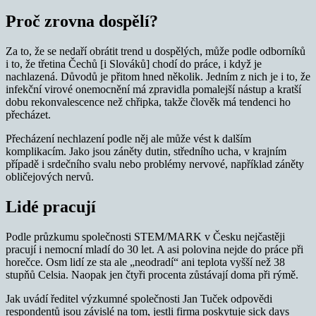
Proč zrovna dospělí?
Za to, že se nedaří obrátit trend u dospělých, může podle odborníků
i to, že třetina Čechů [i Slováků] chodí do práce, i když je
nachlazená. Důvodů je přitom hned několik. Jedním z nich je i to, že
infekční virové onemocnění má zpravidla pomalejší nástup a kratší
dobu rekonvalescence než chřipka, takže člověk má tendenci ho
přecházet.
Přecházení nechlazení podle něj ale může vést k dalším
komplikacím. Jako jsou záněty dutin, středního ucha, v krajním
případě i srdečního svalu nebo problémy nervové, například záněty
obličejových nervů.
Lidé pracují
Podle průzkumu společnosti STEM/MARK v Česku nejčastěji
pracují i nemocní mladí do 30 let. A asi polovina nejde do práce při
horečce. Osm lidí ze sta ale „neodradí“ ani teplota vyšší než 38
stupňů Celsia. Naopak jen čtyři procenta zůstávají doma při rýmě.
Jak uvádí ředitel výzkumné společnosti Jan Tuček odpovědi
respondentů jsou závislé na tom, jestli firma poskytuje sick days