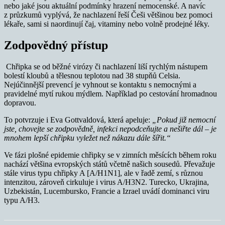
nebo jaké jsou aktuální podmínky hrazení nemocenské. A navíc
z průzkumů vyplývá, že nachlazení řeší Češi většinou bez pomoci
lékaře, sami si naordinují čaj, vitaminy nebo volně prodejné léky.
Zodpovědný přístup
Chřipka se od běžné virózy či nachlazení liší rychlým nástupem
bolestí kloubů a tělesnou teplotou nad 38 stupňů Celsia.
Nejúčinnější prevencí je vyhnout se kontaktu s nemocnými a
pravidelné mytí rukou mýdlem. Například po cestování hromadnou
dopravou.
To potvrzuje i Eva Gottvaldová, která apeluje:
„Pokud již nemocní
jste, chovejte se zodpovědně, infekci nepodceňujte a nešiřte dál – je
mnohem lepší chřipku vyležet než nákazu dále šířit.“
Ve fázi plošné epidemie chřipky se v zimních měsících během roku
nachází většina evropských států včetně našich sousedů. Převažuje
stále virus typu chřipky A [A/H1N1], ale v řadě zemí, s různou
intenzitou, zároveň cirkuluje i virus A/H3N2. Turecko, Ukrajina,
Uzbekistán, Lucembursko, Francie a Izrael uvádí dominanci viru
typu A/H3.