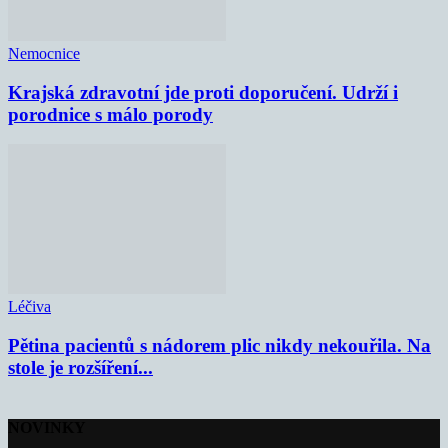
Nemocnice
Krajská zdravotní jde proti doporučení. Udrží i
porodnice s málo porody
Léčiva
Pětina pacientů s nádorem plic nikdy nekouřila. Na
stole je rozšíření...
NOVINKY