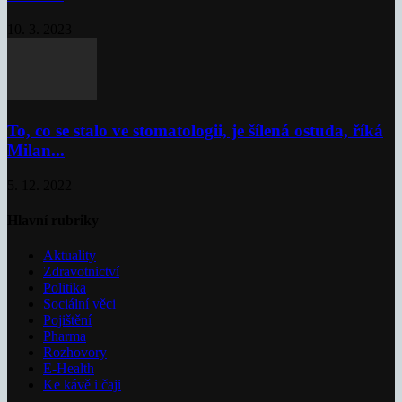
10. 3. 2023
To, co se stalo ve stomatologii, je šílená ostuda, říká
Milan...
5. 12. 2022
Hlavní rubriky
Aktuality
Zdravotnictví
Politika
Sociální věci
Pojištění
Pharma
Rozhovory
E-Health
Ke kávě i čaji