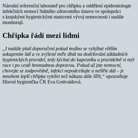
Národní referenční laboratoř pro chřipku a oddělení epidemiologie
infekčních nemocí Státního zdravotního ústavu ve spolupráci
s krajskými hygienickými stanicemi vývoj nemocnosti i nadále
monitorují.
Chřipka řádí mezi lidmi
„I nadále platí doporučení pokud možno se vyhýbat větším
uskupením lidí a ve zvýšené míře dbát na dodržování základních
hygienických pravidel, tedy kýchat do kapesníku a pravidelně si mýt
ruce i po cestě hromadnou dopravou. Pokud už jste nemocní,
chovejte se zodpovědně, infekci nepodceňujte a nešiřte dál – je
mnohem lepší chřipku vyležet než nákazu dále šířit,“
upozorňuje
Hlavní hygienička ČR Eva Gottvaldová.