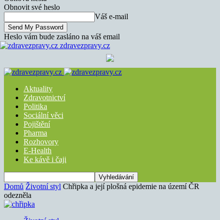
Obnovit své heslo
Váš e-mail
Heslo vám bude zasláno na váš email
zdravezpravy.cz
Aktuality
Zdravotnictví
Politika
Sociální věci
Pojištění
Pharma
Rozhovory
E-Health
Ke kávě i čaji
Domů
Životní styl
Chřipka a její plošná epidemie na území ČR
odezněla