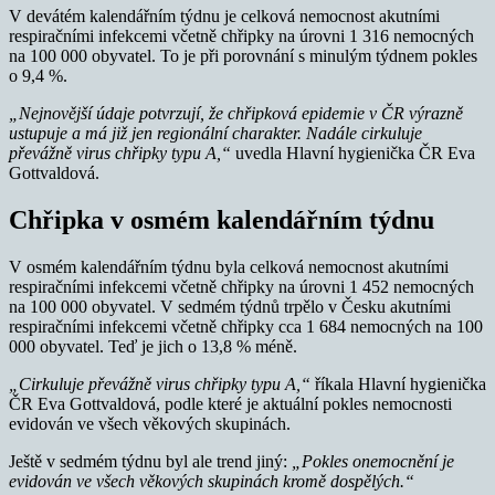
V devátém kalendářním týdnu je celková nemocnost akutními
respiračními infekcemi včetně chřipky na úrovni 1 316 nemocných
na 100 000 obyvatel. To je při porovnání s minulým týdnem pokles
o 9,4 %.
„Nejnovější údaje potvrzují, že chřipková epidemie v ČR výrazně
ustupuje a má již jen regionální charakter. Nadále cirkuluje
převážně virus chřipky typu A,“
uvedla Hlavní hygienička ČR Eva
Gottvaldová.
Chřipka v osmém kalendářním týdnu
V osmém kalendářním týdnu byla celková nemocnost akutními
respiračními infekcemi včetně chřipky na úrovni 1 452 nemocných
na 100 000 obyvatel. V sedmém týdnů trpělo v Česku akutními
respiračními infekcemi včetně chřipky cca 1 684 nemocných na 100
000 obyvatel. Teď je jich o 13,8 % méně.
„Cirkuluje převážně virus chřipky typu A,“
říkala Hlavní hygienička
ČR Eva Gottvaldová, podle které je aktuální pokles nemocnosti
evidován ve všech věkových skupinách.
Ještě v sedmém týdnu byl ale trend jiný:
„Pokles onemocnění je
evidován ve všech věkových skupinách kromě dospělých.“