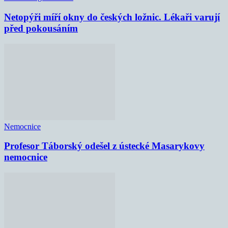
Netopýři míří okny do českých ložnic. Lékaři varují
před pokousáním
Nemocnice
Profesor Táborský odešel z ústecké Masarykovy
nemocnice