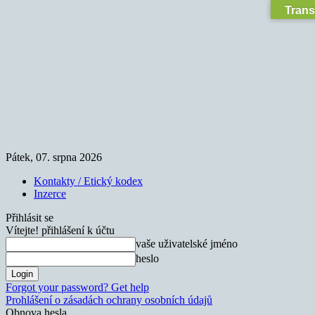
Trans
Pátek, 07. srpna 2026
Kontakty / Etický kodex
Inzerce
Přihlásit se
Vítejte! přihlášení k účtu
vaše uživatelské jméno
heslo
Forgot your password? Get help
Prohlášení o zásadách ochrany osobních údajů
Obnova hesla