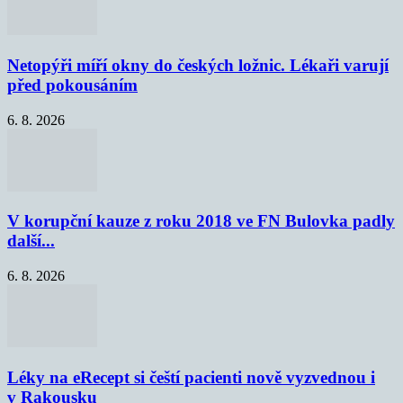
Netopýři míří okny do českých ložnic. Lékaři varují
před pokousáním
6. 8. 2026
V korupční kauze z roku 2018 ve FN Bulovka padly
další...
6. 8. 2026
Léky na eRecept si čeští pacienti nově vyzvednou i
v Rakousku