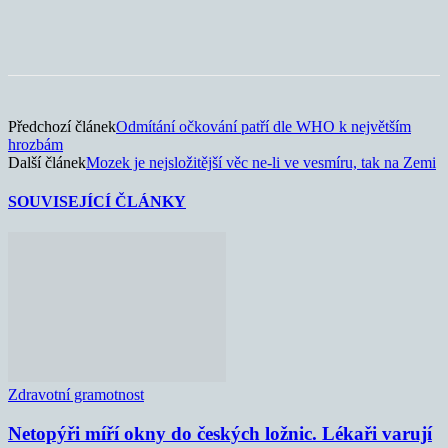
Předchozí článek
Odmítání očkování patří dle WHO k největším
hrozbám
Další článek
Mozek je nejsložitější věc ne-li ve vesmíru, tak na Zemi
SOUVISEJÍCÍ ČLÁNKY
Zdravotní gramotnost
Netopýři míří okny do českých ložnic. Lékaři varují