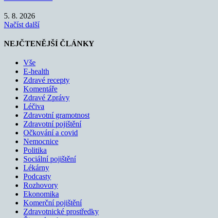
5. 8. 2026
Načíst další
NEJČTENĚJŠÍ ČLÁNKY
Vše
E-health
Zdravé recepty
Komentáře
Zdravé Zprávy
Léčiva
Zdravotní gramotnost
Zdravotní pojištění
Očkování a covid
Nemocnice
Politika
Sociální pojištění
Lékárny
Podcasty
Rozhovory
Ekonomika
Komerční pojištění
Zdravotnické prostředky