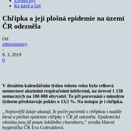
Životní styl
Ke kávě a čaji
Chřipka a její plošná epidemie na území
ČR odezněla
Od
zdravezpravy
-
8. 3. 2019
0
V desátém kalendářním týdnu tohoto roku byla celková
nemocnost akutními respiračními infekcemi, na úrovni 1 138
nemocných na 100 000 obyvatel. To při porovnání s minulým
týdnem představuje pokles o 13,5 %. Na ústupu je i chřipka.
„Nejnovější údaje ukazují, že počet pacientů s chřipkou i nadále
klesá a plošná epidemie chřipky v ČR již odezněla. Epidemická
ohniska jsou již pouze lokálního charakteru,“
uvedla Hlavní
hygienička ČR Eva Gottvaldová.