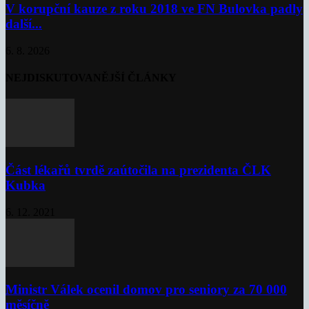
V korupční kauze z roku 2018 ve FN Bulovka padly
další...
6. 8. 2026
NEJDISKUTOVANĚJŠÍ ČLÁNKY
Část lékařů tvrdě zaútočila na prezidenta ČLK
Kubka
6. 12. 2021
Ministr Válek ocenil domov pro seniory za 70 000
měsíčně