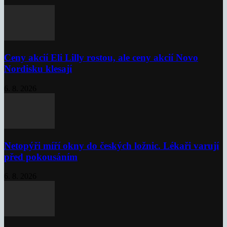
Ceny akcií Eli Lilly rostou, ale ceny akcií Novo
Nordisku klesají
6. 8. 2026
Netopýři míří okny do českých ložnic. Lékaři varují
před pokousáním
6. 8. 2026