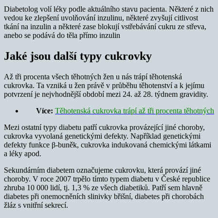
Diabetolog volí léky podle aktuálního stavu pacienta. Některé z nich
vedou ke zlepšení uvolňování inzulinu, některé zvyšují citlivost
tkání na inzulin a některé zase blokují vstřebávání cukru ze střeva,
anebo se podává do těla přímo inzulin
Jaké jsou další typy cukrovky
Až tři procenta všech těhotných žen u nás trápí těhotenská
cukrovka. Ta vzniká u žen právě v průběhu těhotenství a k jejímu
potvrzení je nejvhodnější období mezi 24. až 28. týdnem gravidity.
Více:
Těhotenská cukrovka trápí až tři procenta těhotných
Mezi ostatní typy diabetu patří cukrovka provázející jiné choroby,
cukrovka vyvolaná genetickými defekty. Například genetickými
defekty funkce β-buněk, cukrovka indukovaná chemickými látkami
a léky apod.
Sekundárním diabetem označujeme cukrovku, která provází jiné
choroby. V roce 2007 trpělo tímto typem diabetu v České republice
zhruba 10 000 lidí, tj. 1,3 % ze všech diabetiků. Patří sem hlavně
diabetes při onemocněních slinivky břišní, diabetes při chorobách
žláz s vnitřní sekrecí.