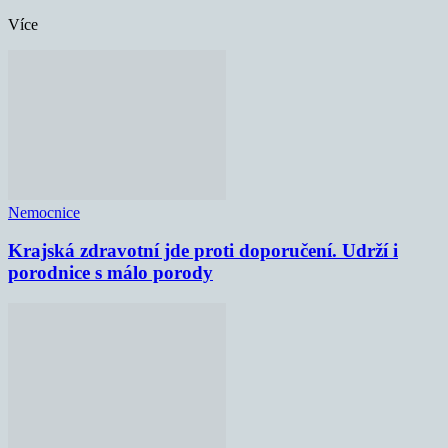
Více
Nemocnice
Krajská zdravotní jde proti doporučení. Udrží i
porodnice s málo porody