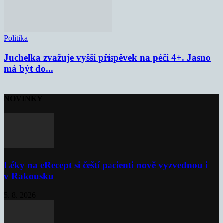
Politika
Juchelka zvažuje vyšší příspěvek na péči 4+. Jasno
má být do...
NOVINKY
Léky na eRecept si čeští pacienti nově vyzvednou i
v Rakousku
5. 8. 2026