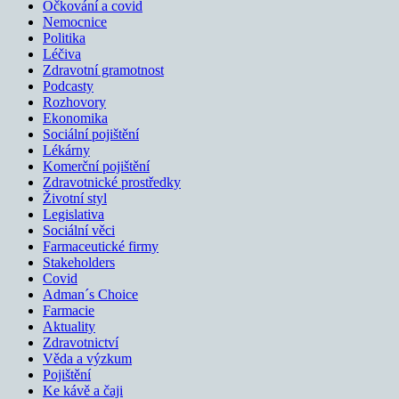
Očkování a covid
Nemocnice
Politika
Léčiva
Zdravotní gramotnost
Podcasty
Rozhovory
Ekonomika
Sociální pojištění
Lékárny
Komerční pojištění
Zdravotnické prostředky
Životní styl
Legislativa
Sociální věci
Farmaceutické firmy
Stakeholders
Covid
Adman´s Choice
Farmacie
Aktuality
Zdravotnictví
Věda a výzkum
Pojištění
Ke kávě a čaji