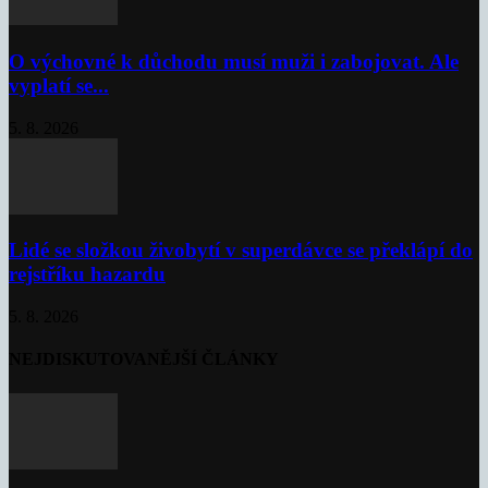
O výchovné k důchodu musí muži i zabojovat. Ale
vyplatí se...
5. 8. 2026
Lidé se složkou živobytí v superdávce se překlápí do
rejstříku hazardu
5. 8. 2026
NEJDISKUTOVANĚJŠÍ ČLÁNKY