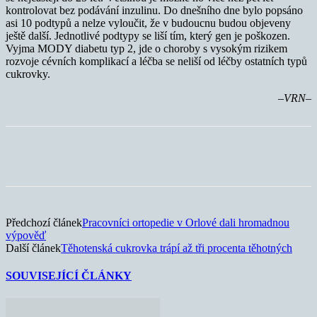
kontrolovat bez podávání inzulinu. Do dnešního dne bylo popsáno
asi 10 podtypů a nelze vyloučit, že v budoucnu budou objeveny
ještě další. Jednotlivé podtypy se liší tím, který gen je poškozen.
Vyjma MODY diabetu typ 2, jde o choroby s vysokým rizikem
rozvoje cévních komplikací a léčba se neliší od léčby ostatních typů
cukrovky.
–VRN–
Předchozí článek
Pracovníci ortopedie v Orlové dali hromadnou
výpověď
Další článek
Těhotenská cukrovka trápí až tři procenta těhotných
SOUVISEJÍCÍ ČLÁNKY