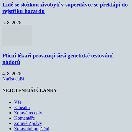
Lidé se složkou živobytí v superdávce se překlápí do
rejstříku hazardu
5. 8. 2026
Plicní lékaři prosazují širší genetické testování
nádorů
4. 8. 2026
Načíst další
NEJČTENĚJŠÍ ČLÁNKY
Vše
E-health
Zdravé recepty
Komentáře
Zdravé Zprávy
Zdravotní pojištění