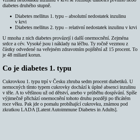
diabetes druhého stupně.
Diabetes mellitus 1. typu – absolutní nedostatek inzulinu
v krvi
Diabetes mellitus 2. typu – relativní nedostatek inzulinu v krvi
U mnoha z nich diabetes provázejí i další onemocnění. Zejména
srdce a cév. Vysoké jsou i náklady na léčbu. Ty ročně vezmou z
částky odvedené na veřejném zdravotním pojištění až 15 procent. To
je 48 miliard korun.
Co je diabetes 1. typu
Cukrovkou 1. typu trpí v Česku zhruba sedm procent diabetiků. U
nemocných tímto typem cukrovky dochází k úplné absenci inzulinu
v těle. A to většinou už od dětství, anebo v průběhu dospívání. Spíše
výjimečně přichází onemocnění tohoto druhu později po třicátém
roce věku. Pak jde o pomalu probíhající cukrovku, známou pod
zkratkou LADA [Latent Autoimmune Diabetes in Adults].