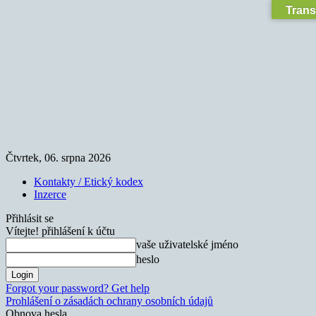
Trans
Čtvrtek, 06. srpna 2026
Kontakty / Etický kodex
Inzerce
Přihlásit se
Vítejte! přihlášení k účtu
vaše uživatelské jméno
heslo
Forgot your password? Get help
Prohlášení o zásadách ochrany osobních údajů
Obnova hesla