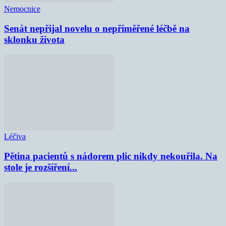
Nemocnice
Senát nepřijal novelu o nepřiměřené léčbě na
sklonku života
Léčiva
Pětina pacientů s nádorem plic nikdy nekouřila. Na
stole je rozšíření...