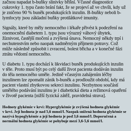
začnou napadat b-buňky slinivky břišní. Včasné diagnostice
cukrovky 1. typu často brání fakt, že se projeví až ve chvíli, kdy už
je zničeno 90 % buněk produkujících inzulin. B-buňky neboli b-
lymfocyty jsou základní buňky protilátkové imunity.
Signály, které by měly nemocného i lékaře přivést k podezření na
onemocnění diabetem 1. typu jsou výrazný váhový úbytek,
žíznivost, častější močení a zvýšená únava. Nemocný někdy trpí i
nechutenstvím nebo naopak nadměrným příjmem potravy. Což
může následně způsobit i zvracení, bolest břicha a v konečné fázi
ztrátu vědomí nemocného.
U diabetu 1. typu dochází k likvidaci buněk produkujících inzulin
v těle. Proto musí být po celý další život pacienta dodáván inzulin
do těla nemocného uměle. Jedině včasným zahájením léčby
inzulinem lze zpomalit zánik b-buněk a prodloužit období, kdy má
pacient vlastní zbytkovou sekreci inzulinu. Nezbytnou součástí
umělého podávání inzulinu je i diabetická dieta a režimová opatření
v životě pacienta [nižší fyzická zátěž, pravidelná strava].
Hodnoty glykémie v krvi:
Hyperglykémie je zvýšená hodnota glykémie
v krvi. Její hodnota je nad 5,6 mmol/l. Naopak snížená hodnota glykémie se
nazývá hypoglykémie a její hodnota je pod 3,6 mmol/l. Doporučená a
normální hodnota glykémie se pohybuje mezi 3,6-5,6 mmol/l.