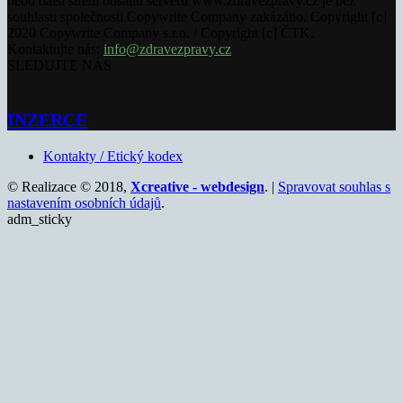
nebo další šíření obsahu serveru www.zdravezpravy.cz je bez
souhlasu společnosti Copywrite Company zakázáno. Copyright [c]
2020 Copywrite Company s.r.o. / Copyright [c] ČTK.
Kontaktujte nás:
info@zdravezpravy.cz
SLEDUJTE NÁS
INZERCE
Kontakty / Etický kodex
© Realizace © 2018,
Xcreative - webdesign
. |
Spravovat souhlas s
nastavením osobních údajů
.
adm_sticky