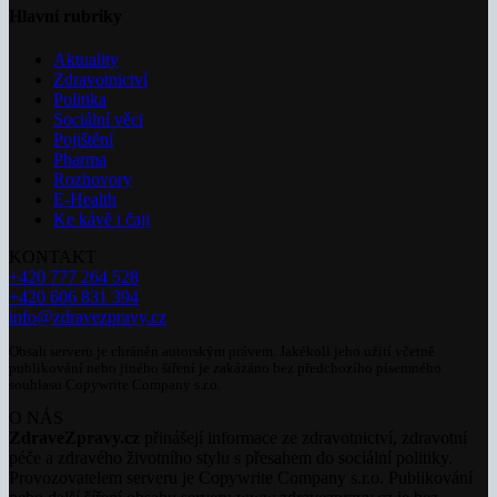
Hlavní rubriky
Aktuality
Zdravotnictví
Politika
Sociální věci
Pojištění
Pharma
Rozhovory
E-Health
Ke kávě i čaji
KONTAKT
+420 777 264 528
+420 606 831 394
info@zdravezpravy.cz
Obsah serveru je chráněn autorským právem. Jakékoli jeho užití včetně
publikování nebo jiného šíření je zakázáno bez předchozího písemného
souhlasu Copywrite Company s.r.o.
O NÁS
ZdraveZpravy.cz
přinášejí informace ze zdravotnictví, zdravotní
péče a zdravého životního stylu s přesahem do sociální politiky.
Provozovatelem serveru je Copywrite Company s.r.o. Publikování