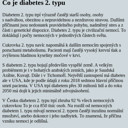
Co je diabetes 2. typu
Diabetem 2. typu trpí výrazně častěji starší osoby, osoby
s nadváhou, obezitou a nepravidelnou a nezdravou stravou. Dalšími
příčinami jsou nedostatek pravidelného pohybu, nadměrný stres a z
části i genetické dispozice. Diabetes 2. typu je civilizační nemocí. To
dokládají i počty nemocných v jednotlivých částech světa.
Cukrovka 2. typu navíc napomáhá k dalším nemocím spojených s
poruchami metabolismu. Pacienti mají častěji vysoký krevní tlak a
zvýšenou hladinou kyseliny močové v krvi.
S diabetem 2. typu bojují především vyspělé země. A velkým
problémem je i v bohatých arabských zemích, jako je Saudská
Arábie, Kuvajt. Dále i v Tichomoří. Největší zastoupení má diabetes
ale v USA, kde je podle údajů z roku 2018 sedmou hlavní příčinou
smrti pacienta. V USA trpí diabetem přes 30 milionů lidí a do roku
2050 má dojít k jejich minimálně zdvojnásobení.
V Česku diabetem 2. typu trpí zhruba 92 % všech nemocných
cukrovkou To je cca 850 tisíc osob. Na rozdíl od nemocných
diabetem 1. typu mívají nemocní 2. typem častěji inzulinu normální
množství, anebo dokonce i jeho nadbytek. To znamená, že příčina
vzniku nemoci je odlišná.