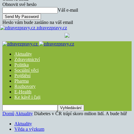
Obnovit své heslo
Váš e-mail
Heslo vám bude zasláno na váš email
zdravezpravy.cz
Aktuality
Zdravotnictví
Politika
Sociální věci
Pojištění
Pharma
Rozhovory
E-Health
Ke kávě i čaji
Domů
Aktuality
Diabetes v ČR trápí skoro milion lidí. A bude hůř
Aktuality
Věda a výzkum