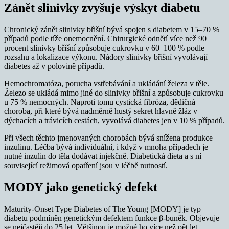
Zánět slinivky zvyšuje výskyt diabetu
Chronický zánět slinivky břišní bývá spojen s diabetem v 15–70 %
případů podle tíže onemocnění. Chirurgické odnětí více než 90
procent slinivky břišní způsobuje cukrovku v 60–100 % podle
rozsahu a lokalizace výkonu. Nádory slinivky břišní vyvolávají
diabetes až v polovině případů.
Hemochromatóza, porucha vstřebávání a ukládání železa v těle.
Železo se ukládá mimo jiné do slinivky břišní a způsobuje cukrovku
u 75 % nemocných. Naproti tomu cystická fibróza, dědičná
choroba, při které bývá nadměrně hustý sekret hlavně žláz v
dýchacích a trávicích cestách, vyvolává diabetes jen v 10 % případů.
Při všech těchto jmenovaných chorobách bývá snížena produkce
inzulinu. Léčba bývá individuální, i když v mnoha případech je
nutné inzulin do těla dodávat injekčně. Diabetická dieta a s ní
související režimová opatření jsou v léčbě nutností.
MODY jako genetický defekt
Maturity-Onset Type Diabetes of The Young [MODY] je typ
diabetu podmíněn genetickým defektem funkce β-buněk. Objevuje
se nejčastěji do 25 let. Většinou je možné ho více než pět let