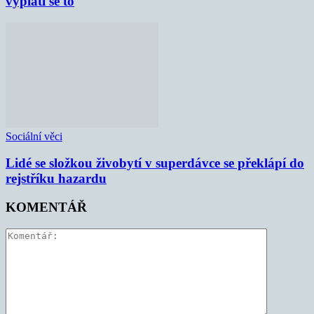
vyplatí se to
Sociální věci
Lidé se složkou živobytí v superdávce se překlápí do
rejstříku hazardu
KOMENTÁŘ