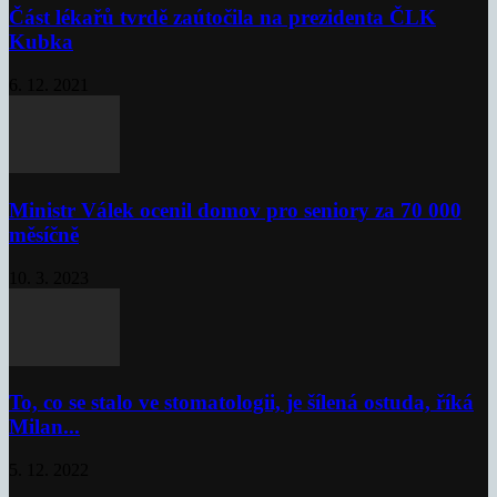
Část lékařů tvrdě zaútočila na prezidenta ČLK
Kubka
6. 12. 2021
Ministr Válek ocenil domov pro seniory za 70 000
měsíčně
10. 3. 2023
To, co se stalo ve stomatologii, je šílená ostuda, říká
Milan...
5. 12. 2022