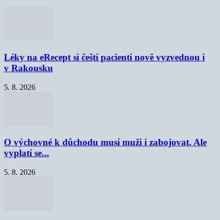
Léky na eRecept si čeští pacienti nově vyzvednou i
v Rakousku
5. 8. 2026
O výchovné k důchodu musí muži i zabojovat. Ale
vyplatí se...
5. 8. 2026