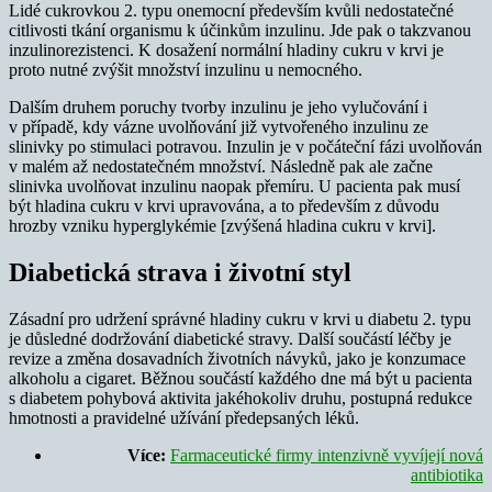
Lidé cukrovkou 2. typu onemocní především kvůli nedostatečné
citlivosti tkání organismu k účinkům inzulinu. Jde pak o takzvanou
inzulinorezistenci. K dosažení normální hladiny cukru v krvi je
proto nutné zvýšit množství inzulinu u nemocného.
Dalším druhem poruchy tvorby inzulinu je jeho vylučování i
v případě, kdy vázne uvolňování již vytvořeného inzulinu ze
slinivky po stimulaci potravou. Inzulin je v počáteční fázi uvolňován
v malém až nedostatečném množství. Následně pak ale začne
slinivka uvolňovat inzulinu naopak přemíru. U pacienta pak musí
být hladina cukru v krvi upravována, a to především z důvodu
hrozby vzniku hyperglykémie [zvýšená hladina cukru v krvi].
Diabetická strava i životní styl
Zásadní pro udržení správné hladiny cukru v krvi u diabetu 2. typu
je důsledné dodržování diabetické stravy. Další součástí léčby je
revize a změna dosavadních životních návyků, jako je konzumace
alkoholu a cigaret. Běžnou součástí každého dne má být u pacienta
s diabetem pohybová aktivita jakéhokoliv druhu, postupná redukce
hmotnosti a pravidelné užívání předepsaných léků.
Více:
Farmaceutické firmy intenzivně vyvíjejí nová
antibiotika