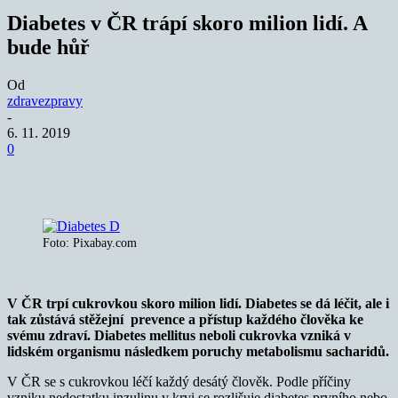
Diabetes v ČR trápí skoro milion lidí. A
bude hůř
Od
zdravezpravy
-
6. 11. 2019
0
Foto: Pixabay.com
V ČR trpí cukrovkou skoro milion lidí. Diabetes se dá léčit, ale i
tak zůstává stěžejní prevence a přístup každého člověka ke
svému zdraví. Diabetes mellitus neboli cukrovka vzniká v
lidském organismu následkem poruchy metabolismu sacharidů.
V ČR se s cukrovkou léčí každý desátý člověk. Podle příčiny
vzniku nedostatku inzulinu v krvi se rozlišuje diabetes prvního nebo