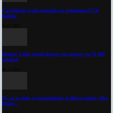
Část lékařů tvrdě zaútočila na prezidenta ČLK
Kubka
6. 12. 2021
Ministr Válek ocenil domov pro seniory za 70 000
měsíčně
10. 3. 2023
To, co se stalo ve stomatologii, je šílená ostuda, říká
Milan...