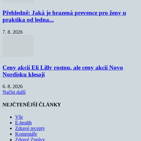
Přehledně: Jaká je hrazená prevence pro ženy u
praktika od ledna...
7. 8. 2026
Ceny akcií Eli Lilly rostou, ale ceny akcií Novo
Nordisku klesají
6. 8. 2026
Načíst další
NEJČTENĚJŠÍ ČLÁNKY
Vše
E-health
Zdravé recepty
Komentáře
Zdravé Zprávy