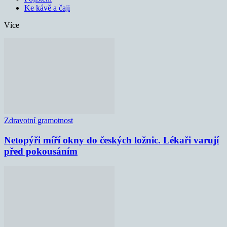
Ke kávě a čaji
Více
Zdravotní gramotnost
Netopýři míří okny do českých ložnic. Lékaři varují
před pokousáním