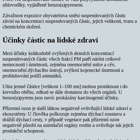
uhlovodíky, vyjádřené benzo(a)pyrenem.
Závažnost expozice obyvatelstva směsi suspendovaných částic
závisí na koncentraci suspendovaných částic, jejich velikosti, tvaru a
chemickém složení.
Účinky částic na lidské zdraví
Mezi účinky krátkodobě zvýšených denních koncentrací
suspendovaných částic všech frakcí PM patří nárůst celkové
nemocnosti i úmrtnosti, zejména onemocnění srdce a cév,
onemocnění dýchacího ústrojí, zvýšení kojenecké úmrtnosti a
prohlubování potíží astmatiků.
Ultra jemné částice [velikost 1–100 nm] mohou proniknout i do
krevního oběhu, odkud se dále dostanou do všech orgánů. U
benzo(a)pyrenu jsou navíc prokázány karcinogenní účinky.
Přízemní ozon je další látkou negativně ovlivňující lidské zdraví a
ekosystémy. U člověka poškozuje zejména dýchací soustavu a
dráždí dýchací cesty, v případě vegetace pak přízemní ozon
negativně působí na asimilační orgány rostlin a ovlivňuje tak jejich
produkční schopnost.