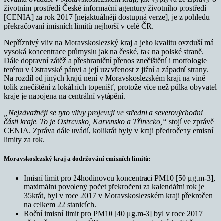
životním prostředí České informační agentury životního prostředí
[CENIA] za rok 2017 [nejaktuálněji dostupná verze], je z pohledu
překračování imisních limitů nejhorší v celé ČR.
Nepříznivý vliv na Moravskoslezský kraj a jeho kvalitu ovzduší má
vysoká koncentrace průmyslu jak na české, tak na polské straně.
Dále dopravní zátěž a přeshraniční přenos znečištění i morfologie
terénu v Ostravské pánvi a její uzavřenost z jižní a západní strany.
Na rozdíl od jiných krajů není v Moravskoslezském kraji na vině
tolik znečištění z lokálních topenišť, protože více než půlka obyvatel
kraje je napojena na centrální vytápění.
„Nejzávažněji se tyto vlivy projevují ve střední a severovýchodní
části kraje. To je Ostravsko, Karvinsko a Třinecko,“
stojí ve zprávě
CENIA. Zpráva dále uvádí, kolikrát byly v kraji předročeny emisní
limity za rok.
Moravskoslezský kraj a dodržování emisních limitů:
Imisní limit pro 24hodinovou koncentraci PM10 [50 μg.m-3],
maximální povolený počet překročení za kalendářní rok je
35krát, byl v roce 2017 v Moravskoslezském kraji překročen
na celkem 22 stanicích.
Roční imisní limit pro PM10 [40 μg.m-3] byl v roce 2017