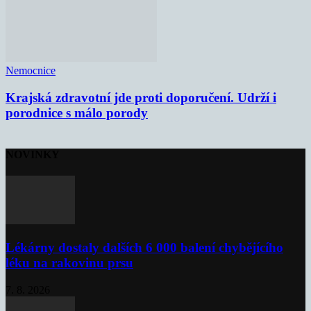
Nemocnice
Krajská zdravotní jde proti doporučení. Udrží i
porodnice s málo porody
NOVINKY
Lékárny dostaly dalších 6 000 balení chybějícího
léku na rakovinu prsu
7. 8. 2026