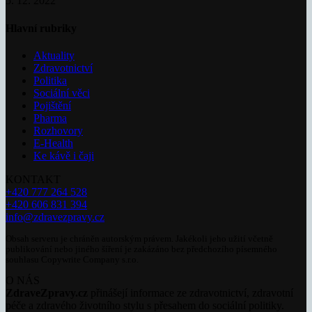
5. 12. 2022
Hlavní rubriky
Aktuality
Zdravotnictví
Politika
Sociální věci
Pojištění
Pharma
Rozhovory
E-Health
Ke kávě i čaji
KONTAKT
+420 777 264 528
+420 606 831 394
info@zdravezpravy.cz
Obsah serveru je chráněn autorským právem. Jakékoli jeho užití včetně
publikování nebo jiného šíření je zakázáno bez předchozího písemného
souhlasu Copywrite Company s.r.o.
O NÁS
ZdraveZpravy.cz
přinášejí informace ze zdravotnictví, zdravotní
péče a zdravého životního stylu s přesahem do sociální politiky.