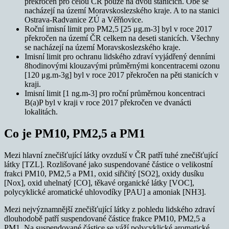
překročen pro celou ČR pouze na dvou stanicích. Obě se
nacházejí na území Moravskoslezského kraje. A to na stanici
Ostrava-Radvanice ZÚ a Věřňovice.
Roční imisní limit pro PM2,5 [25 μg.m-3] byl v roce 2017
překročen na území ČR celkem na deseti stanicích. Všechny
se nacházejí na území Moravskoslezského kraje.
Imisní limit pro ochranu lidského zdraví vyjádřený denními
8hodinovými klouzavými průměrnými koncentracemi ozonu
[120 μg.m-3g] byl v roce 2017 překročen na pěti stanicích v
kraji.
Imisní limit [1 ng.m-3] pro roční průměrnou koncentraci
B(a)P byl v kraji v roce 2017 překročen ve dvanácti
lokalitách.
Co je PM10, PM2,5 a PM1
Mezi hlavní znečišťující látky ovzduší v ČR patří tuhé znečišťující
látky [TZL]. Rozlišované jako suspendované částice o velikostní
frakci PM10, PM2,5 a PM1, oxid siřičitý [SO2], oxidy dusíku
[Nox], oxid uhelnatý [CO], těkavé organické látky [VOC],
polycyklické aromatické uhlovodíky [PAU] a amoniak [NH3].
Mezi nejvýznamnější znečišťující látky z pohledu lidského zdraví
dlouhodobě patří suspendované částice frakce PM10, PM2,5 a
PM1. Na suspendované částice se váží polycyklické aromatické