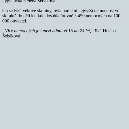
hygienička Helena Šebáková.
Co se týká věkové skupiny, byla podle ní nejvyšší nemocnost ve
skupině do pěti let, kde dosáhla úrovně 3 450 nemocných na 100
000 obyvatel.
„Více nemocných je i mezi lidmi od 15 do 24 let,“
říká Helena
Šebáková