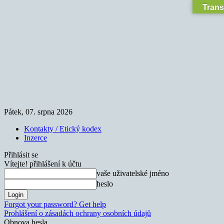
Trans
Pátek, 07. srpna 2026
Kontakty / Etický kodex
Inzerce
Přihlásit se
Vítejte! přihlášení k účtu
vaše uživatelské jméno
heslo
Forgot your password? Get help
Prohlášení o zásadách ochrany osobních údajů
Obnova hesla