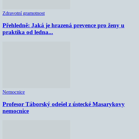
Zdravotní gramotnost
Přehledně: Jaká je hrazená prevence pro ženy u
praktika od ledna...
Nemocnice
Profesor Táborský odešel z ústecké Masarykovy
nemocnice