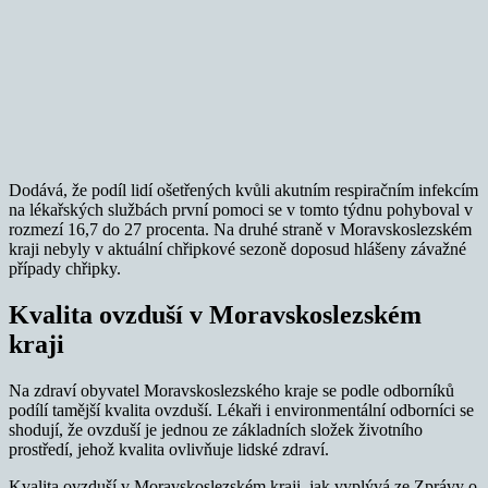
Dodává, že podíl lidí ošetřených kvůli akutním respiračním infekcím
na lékařských službách první pomoci se v tomto týdnu pohyboval v
rozmezí 16,7 do 27 procenta. Na druhé straně v Moravskoslezském
kraji nebyly v aktuální chřipkové sezoně doposud hlášeny závažné
případy chřipky.
Kvalita ovzduší v Moravskoslezském
kraji
Na zdraví obyvatel Moravskoslezského kraje se podle odborníků
podílí tamější kvalita ovzduší. Lékaři i environmentální odborníci se
shodují, že ovzduší je jednou ze základních složek životního
prostředí, jehož kvalita ovlivňuje lidské zdraví.
Kvalita ovzduší v Moravskoslezském kraji, jak vyplývá ze Zprávy o