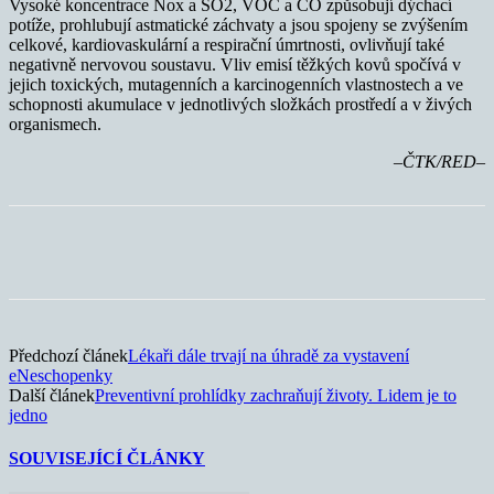
Vysoké koncentrace Nox a SO2, VOC a CO způsobují dýchací
potíže, prohlubují astmatické záchvaty a jsou spojeny se zvýšením
celkové, kardiovaskulární a respirační úmrtnosti, ovlivňují také
negativně nervovou soustavu. Vliv emisí těžkých kovů spočívá v
jejich toxických, mutagenních a karcinogenních vlastnostech a ve
schopnosti akumulace v jednotlivých složkách prostředí a v živých
organismech.
–ČTK/RED–
Předchozí článek
Lékaři dále trvají na úhradě za vystavení
eNeschopenky
Další článek
Preventivní prohlídky zachraňují životy. Lidem je to
jedno
SOUVISEJÍCÍ ČLÁNKY