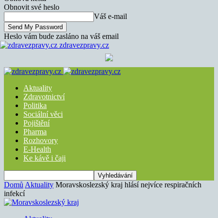
Obnovit své heslo
Váš e-mail
Heslo vám bude zasláno na váš email
zdravezpravy.cz
Aktuality
Zdravotnictví
Politika
Sociální věci
Pojištění
Pharma
Rozhovory
E-Health
Ke kávě i čaji
Domů
Aktuality
Moravskoslezský kraj hlásí nejvíce respiračních
infekcí