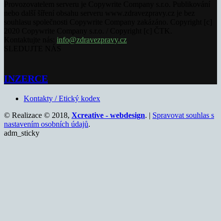
Provozovatelem serveru je Copywrite Company s.r.o. Publikování
nebo další šíření obsahu serveru www.zdravezpravy.cz je bez
souhlasu společnosti Copywrite Company zakázáno. Copyright [c]
2020 Copywrite Company s.r.o. / Copyright [c] ČTK.
Kontaktujte nás:
info@zdravezpravy.cz
SLEDUJTE NÁS
INZERCE
Kontakty / Etický kodex
© Realizace © 2018,
Xcreative - webdesign
. |
Spravovat souhlas s
nastavením osobních údajů
.
adm_sticky