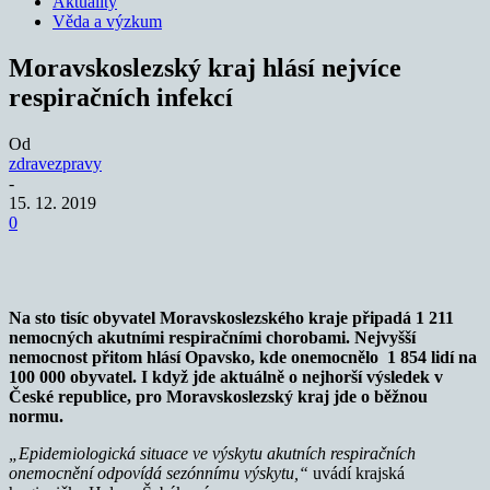
Aktuality
Věda a výzkum
Moravskoslezský kraj hlásí nejvíce
respiračních infekcí
Od
zdravezpravy
-
15. 12. 2019
0
Na sto tisíc obyvatel Moravskoslezského kraje připadá 1 211
nemocných akutními respiračními chorobami. Nejvyšší
nemocnost přitom hlásí Opavsko, kde onemocnělo 1 854 lidí na
100 000 obyvatel. I když jde aktuálně o nejhorší výsledek v
České republice, pro Moravskoslezský kraj jde o běžnou
normu.
„Epidemiologická situace ve výskytu akutních respiračních
onemocnění odpovídá sezónnímu výskytu,“
uvádí krajská