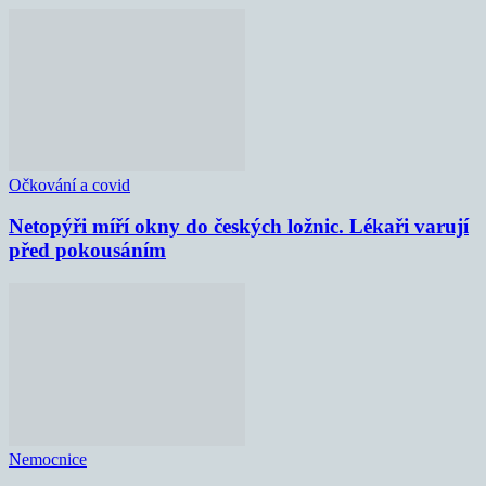
Očkování a covid
Netopýři míří okny do českých ložnic. Lékaři varují
před pokousáním
Nemocnice