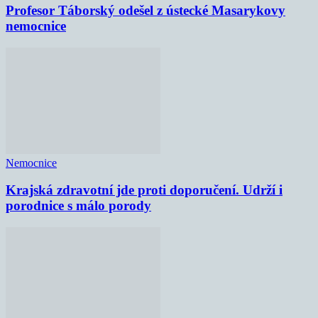
Profesor Táborský odešel z ústecké Masarykovy
nemocnice
Nemocnice
Krajská zdravotní jde proti doporučení. Udrží i
porodnice s málo porody