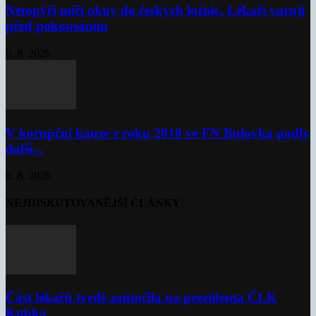
Netopýři míří okny do českých ložnic. Lékaři varují
před pokousáním
6. 8. 2026
V korupční kauze z roku 2018 ve FN Bulovka padly
další...
6. 8. 2026
NEJDISKUTOVANĚJŠÍ ČLÁNKY
Část lékařů tvrdě zaútočila na prezidenta ČLK
Kubka