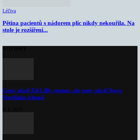
Léčiva
Pětina pacientů s nádorem plic nikdy nekouřila. Na
stole je rozšíření...
NOVINKY
Ceny akcií Eli Lilly rostou, ale ceny akcií Novo
Nordisku klesají
6. 8. 2026