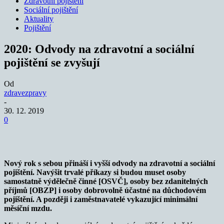
Zdravotní pojištění
Sociální pojištění
Aktuality
Pojištění
2020: Odvody na zdravotní a sociální
pojištění se zvyšují
Od
zdravezpravy
-
30. 12. 2019
0
Nový rok s sebou přináší i vyšší odvody na zdravotní a sociální
pojištění. Navýšit trvalé příkazy si budou muset osoby
samostatně výdělečně činné [OSVČ], osoby bez zdanitelných
příjmů [OBZP] i osoby dobrovolně účastné na důchodovém
pojištění. A později i zaměstnavatelé vykazující minimální
měsíční mzdu.