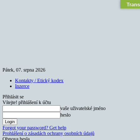
Trans
Pátek, 07. srpna 2026
Kontakty / Etický kodex
Inzerce
Přihlásit se
Vítejte! přihlášení k účtu
vaše uživatelské jméno
heslo
Forgot your password? Get help
Prohlášení o zásadách ochrany osobních údajů
Obnova hesla