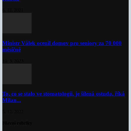
6. 12. 2021
Ministr Válek ocenil domov pro seniory za 70 000
měsíčně
10. 3. 2023
To, co se stalo ve stomatologii, je šílená ostuda, říká
Milan...
5. 12. 2022
Hlavní rubriky