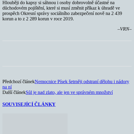
Hlouběji do kapsy si sáhnou i osoby dobrovolně účastné na
důchodovém pojištění, které si musí změnit příkaz k úhradě ve
prospěch Okresní správy sociálního zabezpečení nově na 2 439
korun a to z 2 289 korun v roce 2019.
–VRN–
Předchozí článek
Nemocnice Písek šetrněji odstraní dělohu i nádory
na ní
Další článek
Sůl je nad zlato, ale jen ve správném množství
SOUVISEJÍCÍ ČLÁNKY