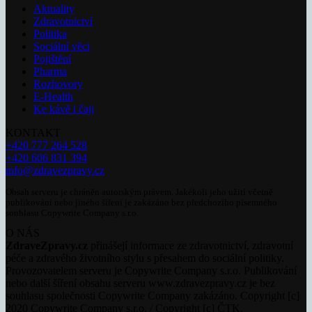
Aktuality
Zdravotnictví
Politika
Sociální věci
Pojištění
Pharma
Rozhovory
E-Health
Ke kávě i čaji
KONTAKT
+420 777 264 528
+420 606 831 394
info@zdravezpravy.cz
Obsah serveru je chráněn autorským právem. Jakékoli jeho užití včetně
publikování nebo jiného šíření je zakázáno bez předchozího písemného
souhlasu Copywrite Company s.r.o.
O NÁS
ZdraveZpravy.cz
přinášejí informace ze zdravotnictví, zdravotní
péče a zdravého životního stylu s přesahem do sociální politiky.
Provozovatelem serveru je Copywrite Company s.r.o. Publikování
nebo další šíření obsahu serveru www.zdravezpravy.cz je bez
souhlasu společnosti Copywrite Company zakázáno. Copyright [c]
2020 Copywrite Company s.r.o. / Copyright [c] ČTK.