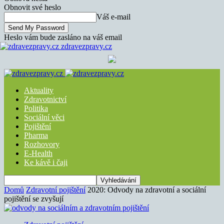
Obnovit své heslo
Váš e-mail
Heslo vám bude zasláno na váš email
zdravezpravy.cz
Aktuality
Zdravotnictví
Politika
Sociální věci
Pojištění
Pharma
Rozhovory
E-Health
Ke kávě i čaji
Domů
Zdravotní pojištění
2020: Odvody na zdravotní a sociální
pojištění se zvyšují