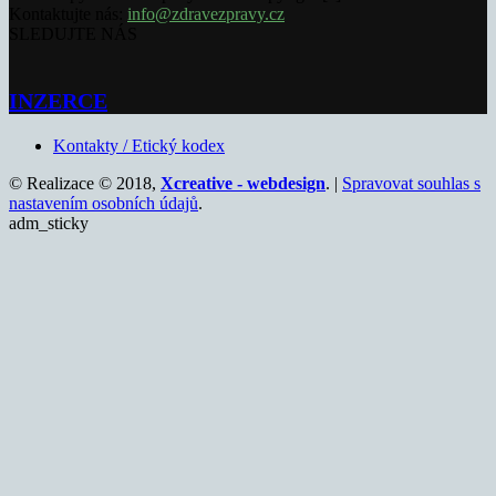
Kontaktujte nás:
info@zdravezpravy.cz
SLEDUJTE NÁS
INZERCE
Kontakty / Etický kodex
© Realizace © 2018,
Xcreative - webdesign
. |
Spravovat souhlas s
nastavením osobních údajů
.
adm_sticky