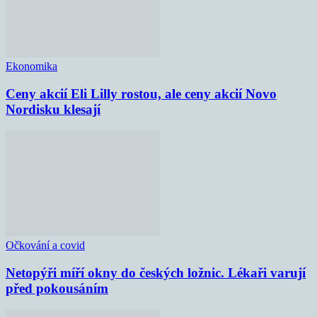
Ekonomika
Ceny akcií Eli Lilly rostou, ale ceny akcií Novo
Nordisku klesají
Očkování a covid
Netopýři míří okny do českých ložnic. Lékaři varují
před pokousáním