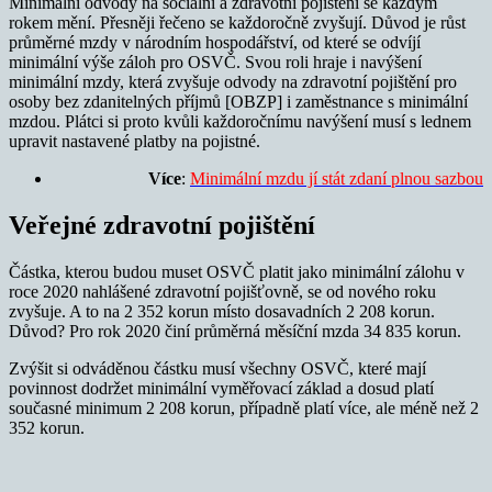
Minimální odvody na sociální a zdravotní pojištění se každým
rokem mění. Přesněji řečeno se každoročně zvyšují. Důvod je růst
průměrné mzdy v národním hospodářství, od které se odvíjí
minimální výše záloh pro OSVČ. Svou roli hraje i navýšení
minimální mzdy, která zvyšuje odvody na zdravotní pojištění pro
osoby bez zdanitelných příjmů [OBZP] i zaměstnance s minimální
mzdou. Plátci si proto kvůli každoročnímu navýšení musí s lednem
upravit nastavené platby na pojistné.
Více
:
Minimální mzdu jí stát zdaní plnou sazbou
Veřejné zdravotní pojištění
Částka, kterou budou muset OSVČ platit jako minimální zálohu v
roce 2020 nahlášené zdravotní pojišťovně, se od nového roku
zvyšuje. A to na 2 352 korun místo dosavadních 2 208 korun.
Důvod? Pro rok 2020 činí průměrná měsíční mzda 34 835 korun.
Zvýšit si odváděnou částku musí všechny OSVČ, které mají
povinnost dodržet minimální vyměřovací základ a dosud platí
současné minimum 2 208 korun, případně platí více, ale méně než 2
352 korun.