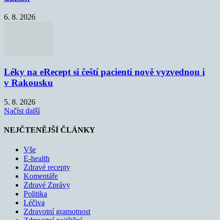
6. 8. 2026
Léky na eRecept si čeští pacienti nově vyzvednou i
v Rakousku
5. 8. 2026
Načíst další
NEJČTENĚJŠÍ ČLÁNKY
Vše
E-health
Zdravé recepty
Komentáře
Zdravé Zprávy
Politika
Léčiva
Zdravotní gramotnost