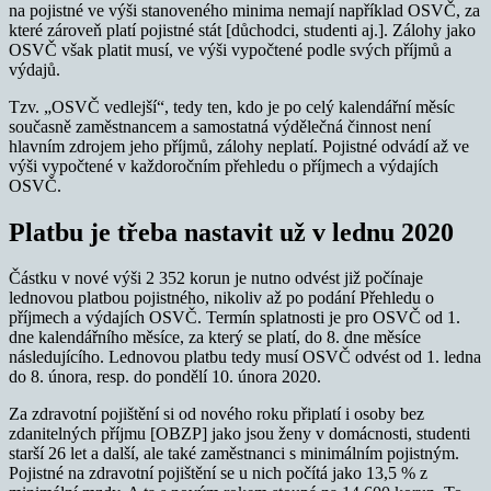
na pojistné ve výši stanoveného minima nemají například OSVČ, za
které zároveň platí pojistné stát [důchodci, studenti aj.]. Zálohy jako
OSVČ však platit musí, ve výši vypočtené podle svých příjmů a
výdajů.
Tzv. „OSVČ vedlejší“, tedy ten, kdo je po celý kalendářní měsíc
současně zaměstnancem a samostatná výdělečná činnost není
hlavním zdrojem jeho příjmů, zálohy neplatí. Pojistné odvádí až ve
výši vypočtené v každoročním přehledu o příjmech a výdajích
OSVČ.
Platbu je třeba nastavit už v lednu 2020
Částku v nové výši 2 352 korun je nutno odvést již počínaje
lednovou platbou pojistného, nikoliv až po podání Přehledu o
příjmech a výdajích OSVČ. Termín splatnosti je pro OSVČ od 1.
dne kalendářního měsíce, za který se platí, do 8. dne měsíce
následujícího. Lednovou platbu tedy musí OSVČ odvést od 1. ledna
do 8. února, resp. do pondělí 10. února 2020.
Za zdravotní pojištění si od nového roku připlatí i osoby bez
zdanitelných příjmu [OBZP] jako jsou ženy v domácnosti, studenti
starší 26 let a další, ale také zaměstnanci s minimálním pojistným.
Pojistné na zdravotní pojištění se u nich počítá jako 13,5 % z