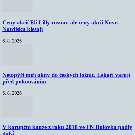
Ceny akcií Eli Lilly rostou, ale ceny akcií Novo
Nordisku klesají
6. 8. 2026
Netopýři míří okny do českých ložnic. Lékaři varují
před pokousáním
6. 8. 2026
V korupční kauze z roku 2018 ve FN Bulovka padly
další...