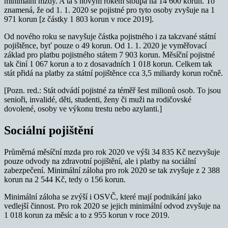
minimální mzdy. A ta s novým rokem stoupá na 14 600 korun. To
znamená, že od 1. 1. 2020 se pojistné pro tyto osoby zvyšuje na 1
971 korun [z částky 1 803 korun v roce 2019].
Od nového roku se navyšuje částka pojistného i za takzvané státní
pojištěnce, byť pouze o 49 korun. Od 1. 1. 2020 je vyměřovací
základ pro platbu pojistného státem 7 903 korun. Měsíční pojistné
tak činí 1 067 korun a to z dosavadních 1 018 korun. Celkem tak
stát přidá na platby za státní pojištěnce cca 3,5 miliardy korun ročně.
[Pozn. red.: Stát odvádí pojistné za téměř šest milionů osob. To jsou
senioři, invalidé, děti, studenti, ženy či muži na rodičovské
dovolené, osoby ve výkonu trestu nebo azylanti.]
Sociální pojištění
Průměrná měsíční mzda pro rok 2020 ve výši 34 835 Kč nezvyšuje
pouze odvody na zdravotní pojištění, ale i platby na sociální
zabezpečení. Minimální záloha pro rok 2020 se tak zvyšuje z 2 388
korun na 2 544 Kč, tedy o 156 korun.
Minimální záloha se zvýší i OSVČ, které mají podnikání jako
vedlejší činnost. Pro rok 2020 se jejich minimální odvod zvyšuje na
1 018 korun za měsíc a to z 955 korun v roce 2019.