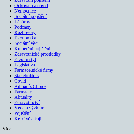
Zdravotní pojištění
Očkování a covid
Nemocnice
Sociální pojištění
Lékárny
Podcasty
Rozhovory
Ekonomika
Sociální věci
Komerční pojištění
Zdravotnické prostředky
Životní styl
Legislativa
Farmaceutické firmy
Stakeholders
Covid
Adman´s Choice
Farmacie
Aktuality
Zdravotnictví
Věda a výzkum
Pojištění
Ke kávě a čaji
Více