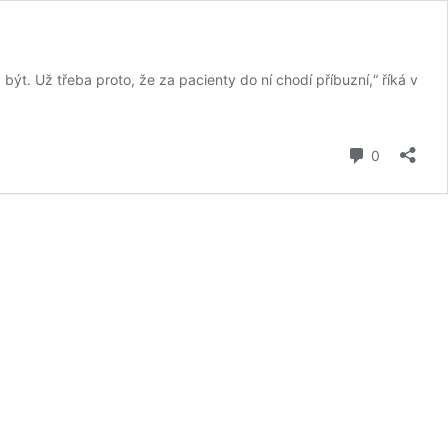
ýt. Už třeba proto, že za pacienty do ní chodí příbuzní,“ říká v
komentář
0