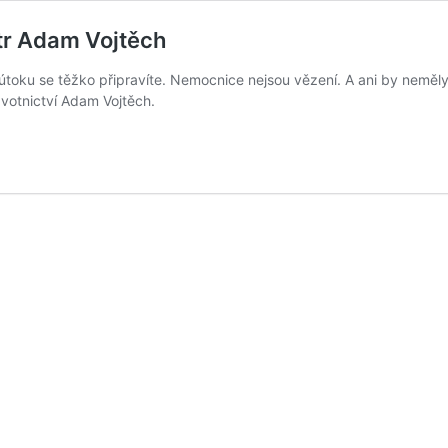
str Adam Vojtěch
útoku se těžko připravíte. Nemocnice nejsou vězení. A ani by neměly b
avotnictví Adam Vojtěch.