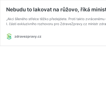
Nebudu to lakovat na růžovo, říká mini
„Akci šíleného střelce těžko předejdete. Proti takto zvrácenému 
I. části exkluzivního rozhovoru pro ZdraveZpravy.cz ministr zdr
zdravezpravy.cz