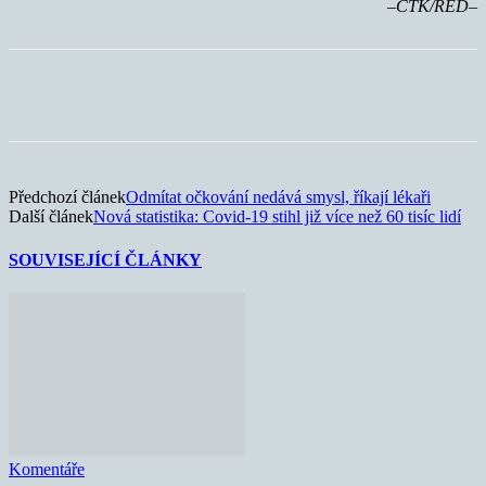
–ČTK/RED–
Předchozí článek
Odmítat očkování nedává smysl, říkají lékaři
Další článek
Nová statistika: Covid-19 stihl již více než 60 tisíc lidí
SOUVISEJÍCÍ ČLÁNKY
Komentáře