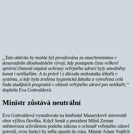
„Tato aktivita by mohla být považována za anachronismus v
dosavadním dlouhodobém vývoji, kdy postupem času veškeré
správní činnosti orgánů ochrany veřejného zdraví byly umožněny
konat i nelékařům.
A to právě i z důvodu nedostatku lékařů v
systému, a kdy byla zrušena hygienická fakulta a vytvořena celá
řada studijních programů v oblasti veřejného zdraví pro nelékaře,“
doplnila Eva Gottvaldová.
Ministr zůstává neutrální
Eva Gottvaldová vystudovala na brněnské Masarykově univerzitě
obor výživa člověka. Když Senát a prezident Miloš Zeman
sněmovnou schválenou podobu zákona o ochraně veřejného zdraví
potvrdí, svou funkci by měla opustit do roka. Ministr Adam Vojtěch