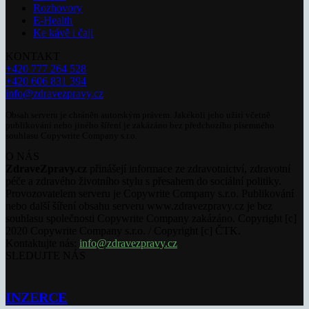
Rozhovory
E-Health
Ke kávě i čaji
KONTAKT
+420 777 264 528
+420 606 831 394
info@zdravezpravy.cz
Obsah serveru je chráněn autorským právem. Jakékoli jeho užití včetně
publikování nebo jiného šíření je zakázáno bez předchozího písemného
souhlasu Copywrite Company s.r.o.
O NÁS
ZdraveZpravy.cz
přinášejí informace ze zdravotnictví, zdravotní
péče a zdravého životního stylu s přesahem do sociální politiky.
Provozovatelem serveru je Copywrite Company s.r.o. Publikování
nebo další šíření obsahu serveru www.zdravezpravy.cz je bez
souhlasu společnosti Copywrite Company zakázáno. Copyright [c]
2020 Copywrite Company s.r.o. / Copyright [c] ČTK.
Kontaktujte nás:
info@zdravezpravy.cz
SLEDUJTE NÁS
INZERCE