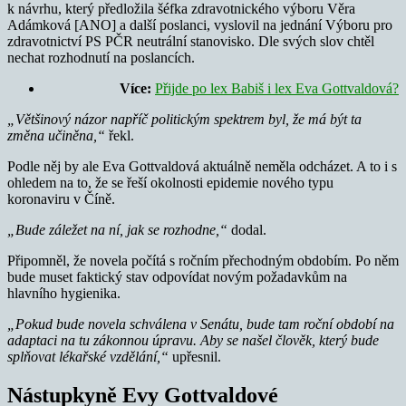
k návrhu, který předložila šéfka zdravotnického výboru Věra
Adámková [ANO] a další poslanci, vyslovil na jednání Výboru pro
zdravotnictví PS PČR neutrální stanovisko. Dle svých slov chtěl
nechat rozhodnutí na poslancích.
Více:
Přijde po lex Babiš i lex Eva Gottvaldová?
„Většinový názor napříč politickým spektrem byl, že má být ta
změna učiněna,“
řekl.
Podle něj by ale Eva Gottvaldová aktuálně neměla odcházet. A to i s
ohledem na to, že se řeší okolnosti epidemie nového typu
koronaviru v Číně.
„Bude záležet na ní, jak se rozhodne,“
dodal.
Připomněl, že novela počítá s ročním přechodným obdobím. Po něm
bude muset faktický stav odpovídat novým požadavkům na
hlavního hygienika.
„Pokud bude novela schválena v Senátu, bude tam roční období na
adaptaci na tu zákonnou úpravu. Aby se našel člověk, který bude
splňovat lékařské vzdělání,“
upřesnil.
Nástupkyně Evy Gottvaldové