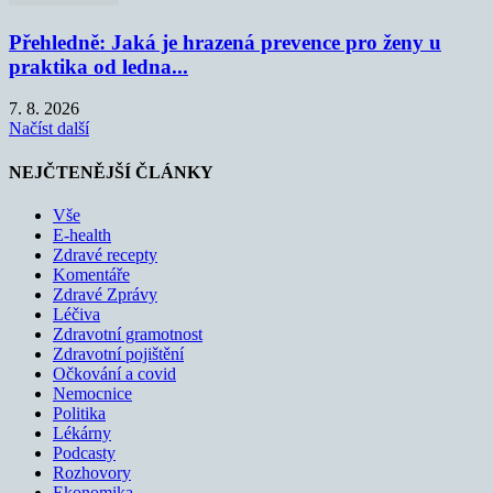
Přehledně: Jaká je hrazená prevence pro ženy u
praktika od ledna...
7. 8. 2026
Načíst další
NEJČTENĚJŠÍ ČLÁNKY
Vše
E-health
Zdravé recepty
Komentáře
Zdravé Zprávy
Léčiva
Zdravotní gramotnost
Zdravotní pojištění
Očkování a covid
Nemocnice
Politika
Lékárny
Podcasty
Rozhovory
Ekonomika