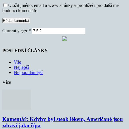
Uložit jméno, email a www stránky v prohlížeči pro další mé
budoucí komentáře
Current ye@r
*
POSLEDNÍ ČLÁNKY
Vše
Nejlepší
Nejpopulárnější
Více
Komentář: Kdyby byl steak lékem, Američané jsou
zdraví jako řípa