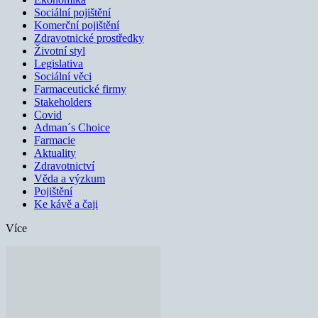
Sociální pojištění
Komerční pojištění
Zdravotnické prostředky
Životní styl
Legislativa
Sociální věci
Farmaceutické firmy
Stakeholders
Covid
Adman´s Choice
Farmacie
Aktuality
Zdravotnictví
Věda a výzkum
Pojištění
Ke kávě a čaji
Více