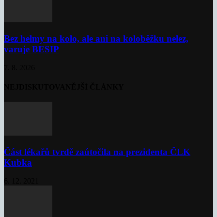
Bez helmy na kolo, ale ani na koloběžku nelez,
varuje BESIP
7. 8. 2026
NEJDISKUTOVANĚJŠÍ ČLÁNKY
Část lékařů tvrdě zaútočila na prezidenta ČLK
Kubka
6. 12. 2021