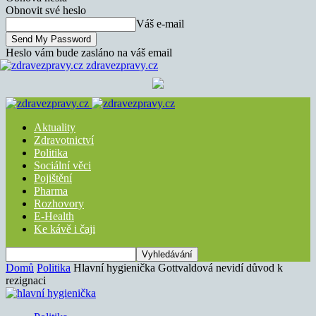
Obnovit své heslo
Váš e-mail
Heslo vám bude zasláno na váš email
zdravezpravy.cz
Aktuality
Zdravotnictví
Politika
Sociální věci
Pojištění
Pharma
Rozhovory
E-Health
Ke kávě i čaji
Domů
Politika
Hlavní hygienička Gottvaldová nevidí důvod k
rezignaci