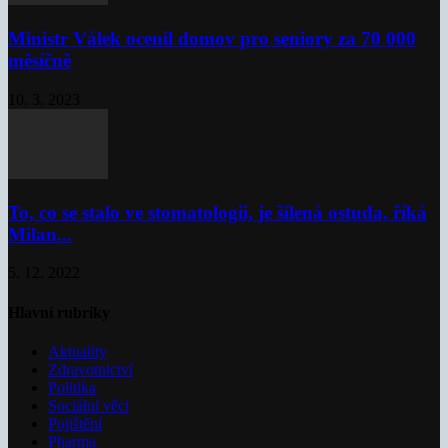
Ministr Válek ocenil domov pro seniory za 70 000
měsíčně
10. 3. 2023
To, co se stalo ve stomatologii, je šílená ostuda, říká
Milan...
5. 12. 2022
Hlavní rubriky
Aktuality
Zdravotnictví
Politika
Sociální věci
Pojištění
Pharma