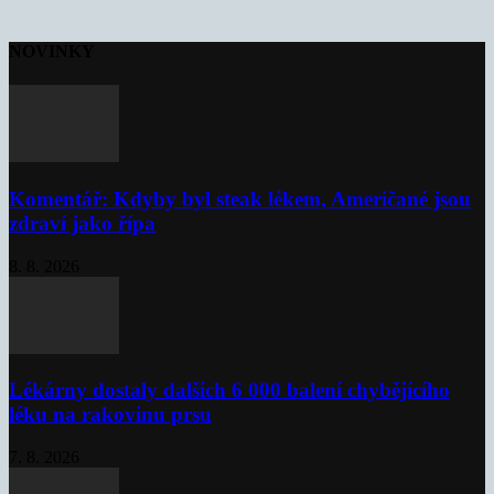
NOVINKY
Komentář: Kdyby byl steak lékem, Američané jsou
zdraví jako řípa
8. 8. 2026
Lékárny dostaly dalších 6 000 balení chybějícího
léku na rakovinu prsu
7. 8. 2026