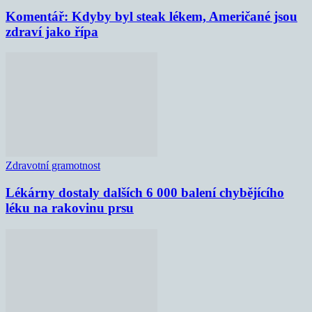
Komentář: Kdyby byl steak lékem, Američané jsou
zdraví jako řípa
Zdravotní gramotnost
Lékárny dostaly dalších 6 000 balení chybějícího
léku na rakovinu prsu