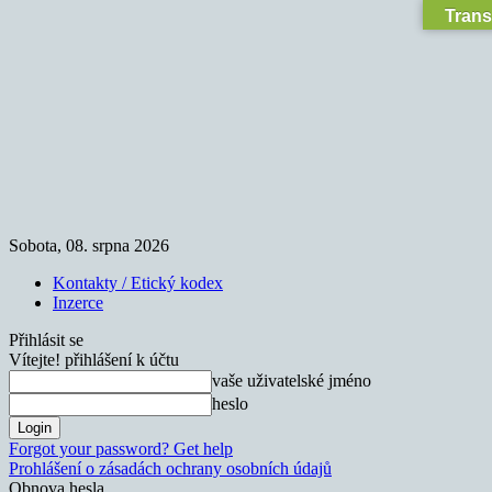
Trans
Sobota, 08. srpna 2026
Kontakty / Etický kodex
Inzerce
Přihlásit se
Vítejte! přihlášení k účtu
vaše uživatelské jméno
heslo
Forgot your password? Get help
Prohlášení o zásadách ochrany osobních údajů
Obnova hesla