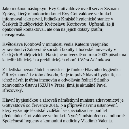
Jako možnou nástupkyni Evy Gottvaldové uvedl server Seznam
Zprávy, který o budoucím konci Evy Gottvaldové ve funkci
informoval jako první, ředitelku Krajské hygienické stanice v
Českých Budějovicích Květoslavu Kotrbovou. Upřesnil, že ji
opakovaně kontaktoval, ale ona na jejich dotazy [zatím]
nereagovala.
Květoslava Kotrbová v minulosti vedla Katedru veřejného
zdravotnictví Zdravotně sociální fakulty Jihočeské univerzity v
Českých Budějovicích. Na stejné univerzitě od roku 2003 působí na
katedře klinických a preklinických oborů i Věra Adámková.
Z hlediska personálních souvislostí je funkce Hlavního hygienika
ČR významná i z toho důvodu, že je to právě hlavní hygienik, na
jehož návrh je třeba jmenován a odvoláván ředitel Státního
zdravotního ústavu [SZÚ] v Praze, jímž je aktuálně Pavel
Březovský.
Hlavní hygieničkou a zároveň náměstkyní ministra zdravotnictví je
Gottvaldová od července 2016. Na přípravě návrhu ustanovení,
který vyžaduje lékařské vzdělání se specializací se podílel
předchůdce Gottvaldové ve funkci. Nynější místopředseda odborné
Společnosti hygieny a komunitní medicíny Vladimír Valenta.