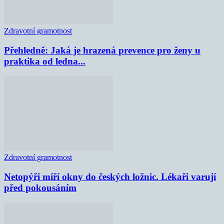
Zdravotní gramotnost
Přehledně: Jaká je hrazená prevence pro ženy u
praktika od ledna...
Zdravotní gramotnost
Netopýři míří okny do českých ložnic. Lékaři varují
před pokousáním