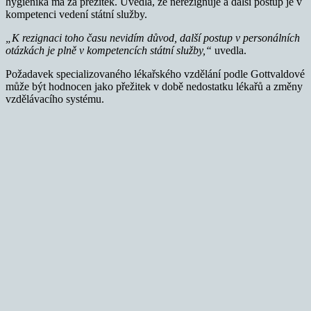
hygienika má za přežitek. Uvedla, že nerezignuje a další postup je v
kompetenci vedení státní služby.
„K rezignaci toho času nevidím důvod, další postup v personálních
otázkách je plně v kompetencích státní služby,“
uvedla.
Požadavek specializovaného lékařského vzdělání podle Gottvaldové
může být hodnocen jako přežitek v době nedostatku lékařů a změny
vzdělávacího systému.