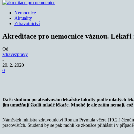
Nemocnice
Aktuality
Zdravotnictví
Akreditace pro nemocnice váznou. Lékaři
Od
zdravezpravy
-
20. 2. 2020
0
Sdílet
Další studium po absolvování lékařské fakulty podle mladých lé
jim umožňují školit mladé lékaře. Mnohé je ale zatím nemají, co
Náměstek ministra zdravotnictví Roman Prymula včera [19.2.] členům
pracovištích. Studenti by se pak mohli ke zkoušce přihlásit i v přípa