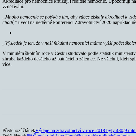
Akreditace pro nemocnice kritizují i ředitelé nemocnic. Upozorňují n
vzdělávání.
„Mnoho nemocnic se potýká s tím, aby vůbec získaly akreditaci k vzdělá
chodí,“
uvedl na nedávné konferenci Zdravotnictví 2020 například n
„Výsledek je ten, že v naší fakultní nemocnici máme vyšší počet škol
V minulém školním roce v Česku studovalo podle statistik ministerstva
zhruba každého desátého až patnáctého zájemce. Ne všichni, kteří spln
více.
Sdílet
Předchozí článek
Výdaje na zdravotnictví v roce 2018 byly 430,9 mld
Další článek
Jiří Čunek viní Jana Hamáčka z nefér politického boje