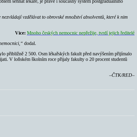
oblém sehnat lékaře, je právě i současný systém postgraduálního
e nezvládají vzdělávat to obrovské množství absolventů, které k nim
Více:
Mnoho českých nemocnic nepřežije, tvrdí jejich ředitelé
 nemocnici,“
dodal.
 bylo přibližně 2 500. Osm lékařských fakult před navýšením přijímalo
jati. V loňském školním roce přijaly fakulty o 20 procent studentů
–ČTK/RED–