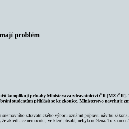
 mají problém
kařů komplikují průtahy Ministerstva zdravotnictví ČR [MZ ČR]. 
ž brání studentům přihlásit se ke zkoušce. Ministerstvo navrhuje z
 sněmovního zdravotnického výboru oznámil přípravu návrhu zákona, kt
dě, že akreditace nemocnici, ve které působí, nebyla udělena. To znamená