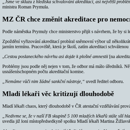
„Jsme ve skluzu z hlediska schvalování akreditací, asi největší prob
ministra Roman Prymula.
MZ ČR chce změnit akreditace pro nemoc
Podle náměstka Prymuly chce ministerstvo přijít s návrhem, že by si l
Zpoždění vyřizování akreditací probíral sněmovní výbor už několikrát.
jarním termínu. Pracoviště, která je školí, zatím akreditaci schváleno
„
Cestou poslaneckého návrhu asi dojde k plošné amnestii
[na akredit
Problémy jsou podle něj nejen v tom, že odbor má málo úředníků. Něk
usnášeníschopném počtu akreditační komise.
„Nemáme vůči nim žádné sankční nástroje,“
uvedl ředitel odboru.
Mladí lékaři věc kritizují dlouhodobě
Mladí lékaři chaos, který dlouhodobě v ČR atestační vzdělávání provází,
„Nedivme se, že v naší FB skupině 5 100 mladých lékařů stále sílí hla
uvedla již loni místopředsedkyně spolku Mladí lékaři Martina Žižlav