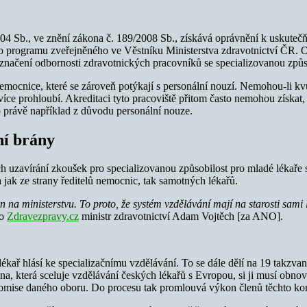
004 Sb., ve znění zákona č. 189/2008 Sb., získává oprávnění k uskute
ho programu zveřejněného ve Věstníku Ministerstva zdravotnictví ČR. O
označení odbornosti zdravotnických pracovníků se specializovanou způso
emocnice, které se zároveň potýkají s personální nouzí. Nemohou-li kv
ě více prohloubí. Akreditaci tyto pracoviště přitom často nemohou získ
to právě například z důvodu personální nouze.
ní brány
ch uzavírání zkoušek pro specializovanou způsobilost pro mladé lékaře
 jak ze strany ředitelů nemocnic, tak samotných lékařů.
 na ministerstvu. To proto, že systém vzdělávání mají na starosti sami lé
ro
Zdravezpravy.cz
ministr zdravotnictví Adam Vojtěch [za ANO].
lékař hlásí ke specializačnímu vzdělávání. To se dále dělí na 19 takzv
ona, která sceluje vzdělávání českých lékařů s Evropou, si ji musí obn
omise daného oboru. Do procesu tak promlouvá výkon členů těchto komisí