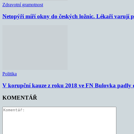
Zdravotní gramotnost
Netopýři míří okny do českých ložnic. Lékaři varují
Politika
V korupční kauze z roku 2018 ve FN Bulovka padly d
KOMENTÁŘ