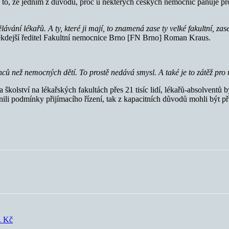
a to, že jedním z důvodů, proč u některých českých nemocnic panuje pr
vání lékařů. A ty, které ji mají, to znamená zase ty velké fakultní, zas
ěkdejší ředitel Fakultní nemocnice Brno [FN Brno] Roman Kraus.
enců než nemocných dětí. To prostě nedává smysl. A také je to zátěž pro
 školství na lékařských fakultách přes 21 tisíc lidí, lékařů-absolventů
ili podmínky přijímacího řízení, tak z kapacitních důvodů mohli být při
. Kč