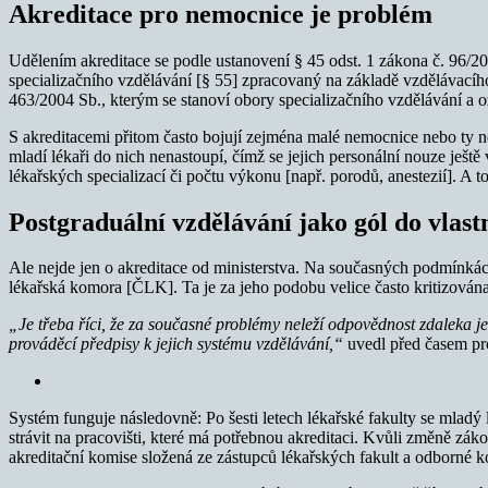
Akreditace pro nemocnice je problém
Udělením akreditace se podle ustanovení § 45 odst. 1 zákona č. 96/2
specializačního vzdělávání [§ 55] zpracovaný na základě vzdělávací
463/2004 Sb., kterým se stanoví obory specializačního vzdělávání a 
S akreditacemi přitom často bojují zejména malé nemocnice nebo ty n
mladí lékaři do nich nenastoupí, čímž se jejich personální nouze ješt
lékařských specializací či počtu výkonu [např. porodů, anestezií]. A 
Postgraduální vzdělávání jako gól do vlast
Ale nejde jen o akreditace od ministerstva. Na současných podmínká
lékařská komora [ČLK]. Ta je za jeho podobu velice často kritizována
„Je třeba říci, že za současné problémy neleží odpovědnost zdaleka jen
prováděcí předpisy k jejich systému vzdělávání,“
uvedl před časem p
Systém funguje následovně: Po šesti letech lékařské fakulty se mladý 
strávit na pracovišti, které má potřebnou akreditaci. Kvůli změně zák
akreditační komise složená ze zástupců lékařských fakult a odborné k