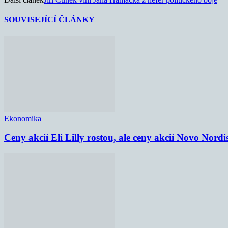
SOUVISEJÍCÍ ČLÁNKY
Ekonomika
Ceny akcií Eli Lilly rostou, ale ceny akcií Novo Nordi