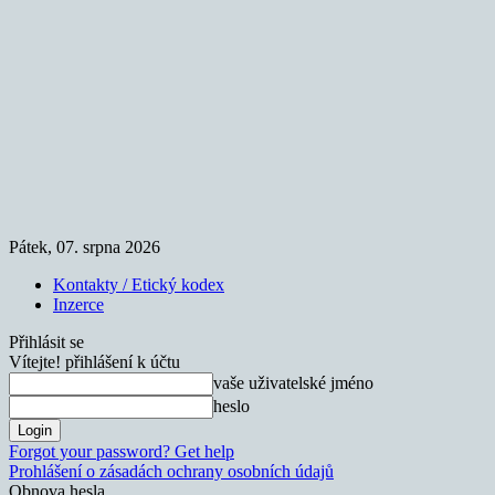
Pátek, 07. srpna 2026
Kontakty / Etický kodex
Inzerce
Přihlásit se
Vítejte! přihlášení k účtu
vaše uživatelské jméno
heslo
Forgot your password? Get help
Prohlášení o zásadách ochrany osobních údajů
Obnova hesla