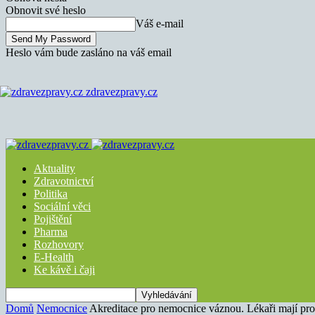
Obnovit své heslo
Váš e-mail
Heslo vám bude zasláno na váš email
zdravezpravy.cz
Aktuality
Zdravotnictví
Politika
Sociální věci
Pojištění
Pharma
Rozhovory
E-Health
Ke kávě i čaji
Domů
Nemocnice
Akreditace pro nemocnice váznou. Lékaři mají pr