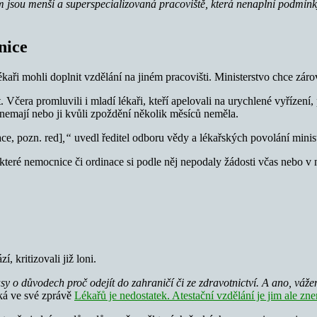
lém jsou menší a superspecializovaná pracoviště, která nenaplní podmín
nice
ékaři mohli doplnit vzdělání na jiném pracovišti. Ministerstvo chce zá
 Včera promluvili i mladí lékaři, kteří apelovali na urychlené vyřízení
u nemají nebo ji kvůli zpoždění několik měsíců neměla.
ace, pozn. red]
,“
uvedl ředitel odboru vědy a lékařských povolání mini
teré nemocnice či ordinace si podle něj nepodaly žádosti včas nebo v 
 kritizovali již loni.
sy o důvodech proč odejít do zahraničí či ze zdravotnictví. A ano, váže
ská ve své zprávě
Lékařů je nedostatek. Atestační vzdělání je jim ale z