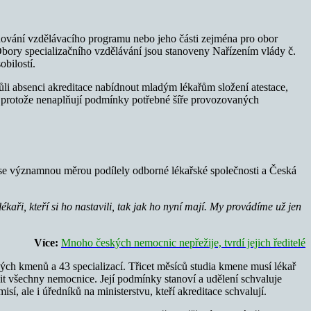
čňování vzdělávacího programu nebo jeho části zejména pro obor
bory specializačního vzdělávání jsou stanoveny Nařízením vlády č.
bilostí.
ůli absenci akreditace nabídnout mladým lékařům složení atestace,
at, protože nenaplňují podmínky potřebné šíře provozovaných
 se významnou měrou podílely odborné lékařské společnosti a Česká
kaři, kteří si ho nastavili, tak jak ho nyní mají. My provádíme už jen
Více:
Mnoho českých nemocnic nepřežije, tvrdí jejich ředitelé
aných kmenů a 43 specializací. Třicet měsíců studia kmene musí lékař
ovit všechny nemocnice. Její podmínky stanoví a udělení schvaluje
, ale i úředníků na ministerstvu, kteří akreditace schvalují.