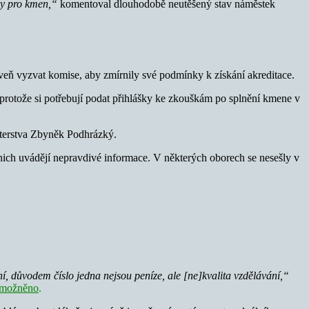
ky pro kmen,“
komentoval dlouhodobě neutěšený stav náměstek
roveň vyzvat komise, aby zmírnily své podmínky k získání akreditace.
, protože si potřebují podat přihlášky ke zkouškám po splnění kmene v
sterstva Zbyněk Podhrázký.
nich uvádějí nepravdivé informace. V některých oborech se nesešly v
ní,
důvodem číslo jedna nejsou peníze, ale [ne]kvalita vzdělávání,“
nemožněno
.