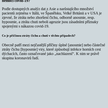
nemoci covid-19?
Podle dostupných analýz dat z Asie a narůstajícího množství
pacientů zejména v Itálii, ve Španělsku, Velké Británii a v USA je
zjevné, že ztráta nebo zhoršení čichu, odborně anosmie, resp.
hyposmie, a ztráta chuti neboli ageuzie jsou zásadními příznaky
spojenými s nákazou covid-19.
Co je příčinou ztráty čichu a chuti v těchto případech?
Obecně patří mezi nejčastější příčiny úplné [anosmie] nebo částečné
ztráty čichu [hyposmie] viry, které způsobují infekce horních cest
dýchacích, často označované jako „nachlazení“. K nim se právě
skupina koronavirů řadí.