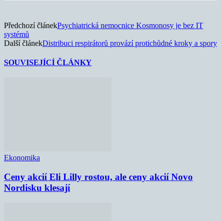
Předchozí článek
Psychiatrická nemocnice Kosmonosy je bez IT
systémů
Další článek
Distribuci respirátorů provází protichůdné kroky a spory
SOUVISEJÍCÍ ČLÁNKY
Ekonomika
Ceny akcií Eli Lilly rostou, ale ceny akcií Novo
Nordisku klesají