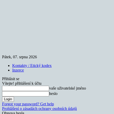
Pátek, 07. srpna 2026
Kontakty / Etický kodex
Inzerce
Přihlásit se
Vítejte! přihlášení k účtu
vaše uživatelské jméno
heslo
Forgot your password? Get help
Prohlášení o zásadách ochrany osobních údajů
Obnova hesla