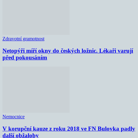
Zdravotní gramotnost
Netopýři míří okny do českých ložnic. Lékaři varují
před pokousáním
Nemocnice
V korupční kauze z roku 2018 ve FN Bulovka padly
další obžaloby