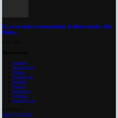
To, co se stalo ve stomatologii, je šílená ostuda, říká
Milan...
5. 12. 2022
Hlavní rubriky
Aktuality
Zdravotnictví
Politika
Sociální věci
Pojištění
Pharma
Rozhovory
E-Health
Ke kávě i čaji
KONTAKT
+420 777 264 528