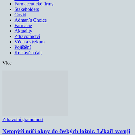
Farmaceutické firmy
Stakeholders
Covid
Adman´s Choice
Farmacie
Aktuality
Zdravotnictví
Věda a výzkum
Pojištění
Ke kávě a čaji
Více
Zdravotní gramotnost
Netopýři míří okny do českých ložnic. Lékaři varují