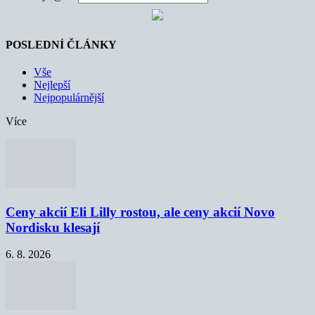
POSLEDNÍ ČLÁNKY
Vše
Nejlepší
Nejpopulárnější
Více
Ceny akcií Eli Lilly rostou, ale ceny akcií Novo
Nordisku klesají
6. 8. 2026