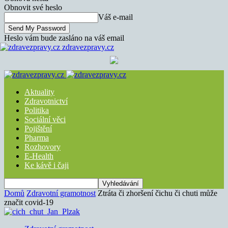
Obnovit své heslo
Váš e-mail
Heslo vám bude zasláno na váš email
zdravezpravy.cz
Aktuality
Zdravotnictví
Politika
Sociální věci
Pojištění
Pharma
Rozhovory
E-Health
Ke kávě i čaji
Domů
Zdravotní gramotnost
Ztráta či zhoršení čichu či chuti může
značit covid-19