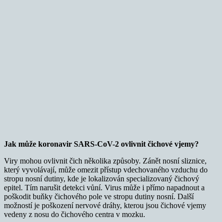
Jak může koronavir SARS-CoV-2 ovlivnit čichové vjemy?
Viry mohou ovlivnit čich několika způsoby. Zánět nosní sliznice,
který vyvolávají, může omezit přístup vdechovaného vzduchu do
stropu nosní dutiny, kde je lokalizován specializovaný čichový
epitel. Tím narušit detekci vůní. Virus může i přímo napadnout a
poškodit buňky čichového pole ve stropu dutiny nosní. Další
možností je poškození nervové dráhy, kterou jsou čichové vjemy
vedeny z nosu do čichového centra v mozku.