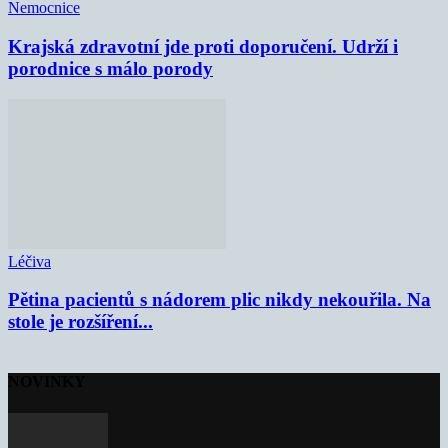
Nemocnice
Krajská zdravotní jde proti doporučení. Udrží i
porodnice s málo porody
Léčiva
Pětina pacientů s nádorem plic nikdy nekouřila. Na
stole je rozšíření...
NOVINKY