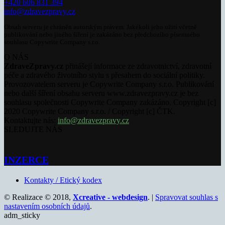
+420 606 831 394
info@zdravezpravy.cz
Obsah serveru je chráněn autorským právem. Jakékoli jeho užití včetně
publikování nebo jiného šíření je zakázáno bez předchozího písemného
souhlasu Copywrite Company s.r.o.
O NÁS
ZdraveZpravy.cz
přinášejí informace ze zdravotnictví, zdravotní
péče a zdravého životního stylu s přesahem do sociální politiky.
Provozovatelem serveru je Copywrite Company s.r.o. Publikování
nebo další šíření obsahu serveru www.zdravezpravy.cz je bez
souhlasu společnosti Copywrite Company zakázáno. Copyright [c]
2020 Copywrite Company s.r.o. / Copyright [c] ČTK.
Kontaktujte nás:
info@zdravezpravy.cz
SLEDUJTE NÁS
INZERCE
Kontakty / Etický kodex
© Realizace © 2018,
Xcreative - webdesign
. |
Spravovat souhlas s
nastavením osobních údajů
.
adm_sticky