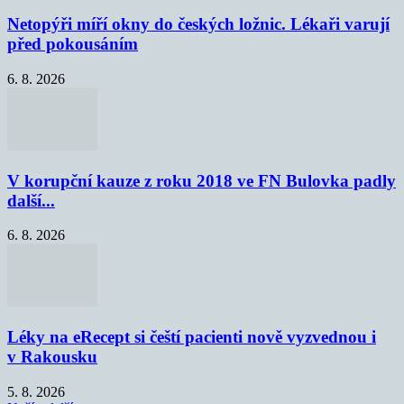
Netopýři míří okny do českých ložnic. Lékaři varují
před pokousáním
6. 8. 2026
V korupční kauze z roku 2018 ve FN Bulovka padly
další...
6. 8. 2026
Léky na eRecept si čeští pacienti nově vyzvednou i
v Rakousku
5. 8. 2026