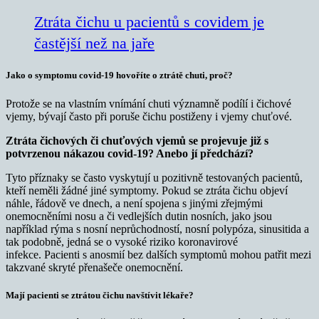
Ztráta čichu u pacientů s covidem je
častější než na jaře
Jako o symptomu covid-19 hovoříte o ztrátě chuti, proč?
Protože se na vlastním vnímání chuti významně podílí i čichové
vjemy, bývají často při poruše čichu postiženy i vjemy chuťové.
Ztráta čichových či chuťových vjemů se projevuje již s
potvrzenou nákazou covid-19? Anebo jí předchází?
Tyto příznaky se často vyskytují u pozitivně testovaných pacientů,
kteří neměli žádné jiné symptomy. Pokud se ztráta čichu objeví
náhle, řádově ve dnech, a není spojena s jinými zřejmými
onemocněními nosu a či vedlejších dutin nosních, jako jsou
například rýma s nosní neprůchodností, nosní polypóza, sinusitida a
tak podobně, jedná se o vysoké riziko koronavirové
infekce. Pacienti s anosmií bez dalších symptomů mohou patřit mezi
takzvané skryté přenašeče onemocnění.
Mají pacienti se ztrátou čichu navštívit lékaře?