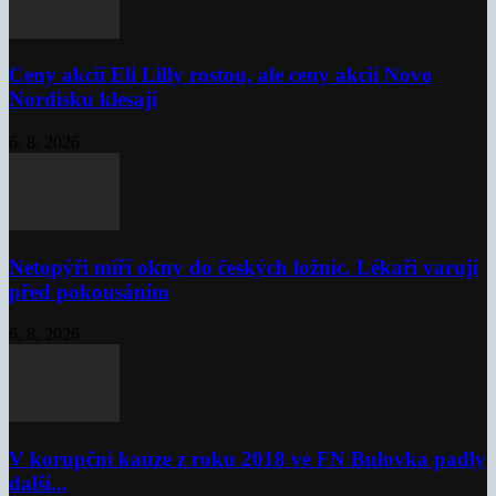
Ceny akcií Eli Lilly rostou, ale ceny akcií Novo
Nordisku klesají
6. 8. 2026
Netopýři míří okny do českých ložnic. Lékaři varují
před pokousáním
6. 8. 2026
V korupční kauze z roku 2018 ve FN Bulovka padly
další...