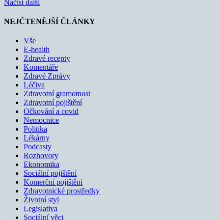
Načíst další
NEJČTENĚJŠÍ ČLÁNKY
Vše
E-health
Zdravé recepty
Komentáře
Zdravé Zprávy
Léčiva
Zdravotní gramotnost
Zdravotní pojištění
Očkování a covid
Nemocnice
Politika
Lékárny
Podcasty
Rozhovory
Ekonomika
Sociální pojištění
Komerční pojištění
Zdravotnické prostředky
Životní styl
Legislativa
Sociální věci