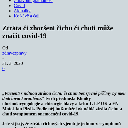
Zdravotní gramotnost
Covid
Aktuality
Ke kávě a čaji
Ztráta či zhoršení čichu či chuti může
značit covid-19
Od
zdravezpravy
-
31. 3. 2020
0
„Pacienti s náhlou ztrátou čichu či chuti bez zjevné příčiny by měli
dodržovat karanténu,“
tvrdí přednosta Kliniky
otorinolaryngologie a chirurgie hlavy a krku 1. LF UK a FN
Motol Jan Plzák. Podle něj totiž může být náhlá ztráta čichu a
chuti symptomem onemocnění covid-19.
Jste si jistý, že ztráta čichových vjemů je jedním ze symptomů