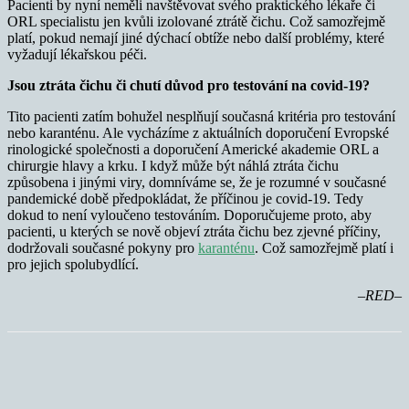
Pacienti by nyní neměli navštěvovat svého praktického lékaře či
ORL specialistu jen kvůli izolované ztrátě čichu. Což samozřejmě
platí, pokud nemají jiné dýchací obtíže nebo další problémy, které
vyžadují lékařskou péči.
Jsou ztráta čichu či chutí důvod pro testování na covid-19?
Tito pacienti zatím bohužel nesplňují současná kritéria pro testování
nebo karanténu. Ale vycházíme z aktuálních doporučení Evropské
rinologické společnosti a doporučení Americké akademie ORL a
chirurgie hlavy a krku. I když může být náhlá ztráta čichu
způsobena i jinými viry, domníváme se, že je rozumné v současné
pandemické době předpokládat, že příčinou je covid-19. Tedy
dokud to není vyloučeno testováním. Doporučujeme proto, aby
pacienti, u kterých se nově objeví ztráta čichu bez zjevné příčiny,
dodržovali současné pokyny pro
karanténu
. Což samozřejmě platí i
pro jejich spolubydlící.
–RED–