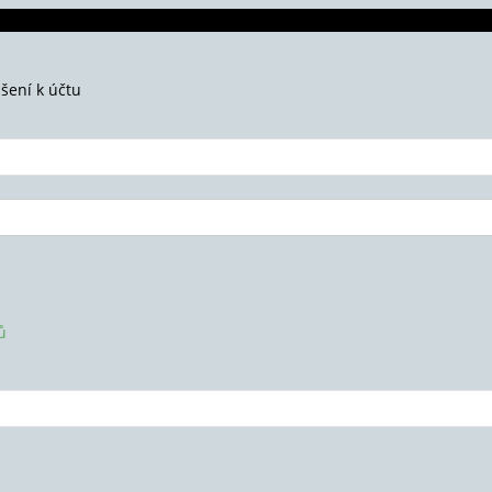
ášení k účtu
ů