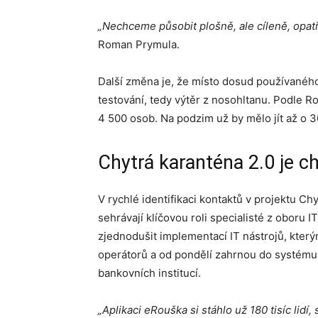
„Nechceme působit plošně, ale cíleně, opatř
Roman Prymula.
Další změna je, že místo dosud používané
testování, tedy výtěr z nosohltanu. Podle 
4 500 osob. Na podzim už by mělo jít až o 3
Chytrá karanténa 2.0 je ch
V rychlé identifikaci kontaktů v projektu C
sehrávají klíčovou roli specialisté z oboru I
zjednodušit implementací IT nástrojů, který
operátorů a od pondělí zahrnou do systému 
bankovních institucí.
„Aplikaci eRouška si stáhlo už 180 tisíc lidí,