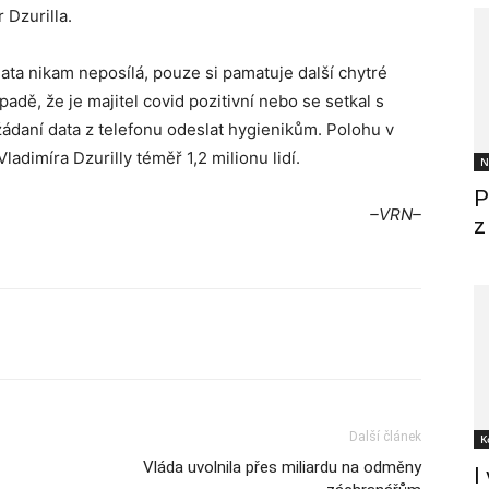
 Dzurilla.
ata nikam neposílá, pouze si pamatuje další chytré
adě, že je majitel covid pozitivní nebo se setkal s
ádaní data z telefonu odeslat hygienikům. Polohu v
ladimíra Dzurilly téměř 1,2 milionu lidí.
N
P
–VRN–
z
Další článek
K
Vláda uvolnila přes miliardu na odměny
I