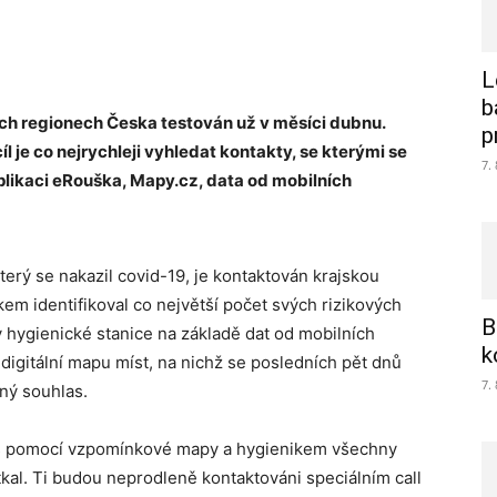
L
b
ých regionech Česka testován už v měsíci dubnu.
p
íl je co nejrychleji vyhledat kontakty, se kterými se
7.
plikaci eRouška, Mapy.cz, data od mobilních
terý se nakazil covid-19, je kontaktován krajskou
kem identifikoval co největší počet svých rizikových
B
 hygienické stanice na základě dat od mobilních
k
digitální mapu míst, na nichž se posledních pět dnů
7.
ný souhlas.
 s pomocí vzpomínkové mapy a hygienikem všechny
etkal. Ti budou neprodleně kontaktováni speciálním call