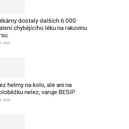
ékárny dostaly dalších 6 000
alení chybějícího léku na rakovinu
rsu
 8. 2026
ez helmy na kolo, ale ani na
oloběžku nelez, varuje BESIP
 8. 2026