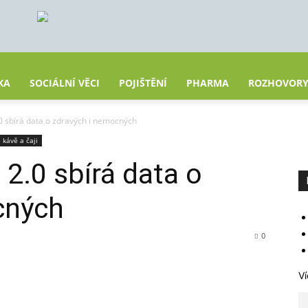
KA
SOCIÁLNÍ VĚCI
POJIŠTĚNÍ
PHARMA
ROZHOVOR
0 sbírá data o zdravých i nemocných
 kávě a čaji
 2.0 sbírá data o
cných
0
Ví