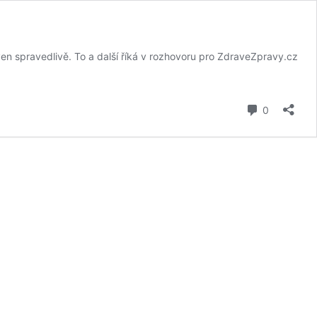
en spravedlivě. To a další říká v rozhovoru pro ZdraveZpravy.cz
komentář
0