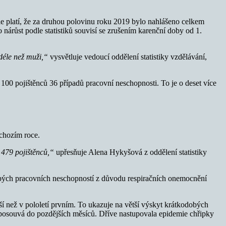
le platí, že za druhou polovinu roku 2019 bylo nahlášeno celkem
 nárůst podle statistiků souvisí se zrušením karenční doby od 1.
déle než muži,“
vysvětluje vedoucí oddělení statistiky vzdělávání,
100 pojištěnců 36 případů pracovní neschopnosti. To je o deset více
dchozím roce.
 479 pojištěnců,“
upřesňuje Alena Hykyšová z oddělení statistiky
obých pracovních neschopností z důvodu respiračních onemocnění
ší než v pololetí prvním. To ukazuje na větší výskyt krátkodobých
 posouvá do pozdějších měsíců. Dříve nastupovala epidemie chřipky