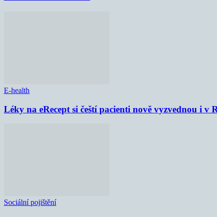
E-health
Léky na eRecept si čeští pacienti nově vyzvednou i v
Sociální pojištění