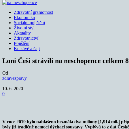
Zdravotní gramotnost
Ekonomika
Sociální pojištění
Životní styl
Aktuality
Zdravotnictví
Pojištění
Ke kávě a čaji
Loni Češi strávili na neschopence celkem 8
Od
zdravezpravy
-
10. 6. 2020
0
Sdílet
V roce 2019 bylo nahlášeno bezmála dva miliony [1,914 mil.] příp
byly již tradičně nemoci dýchací soustavy. Vyplývá to z dat Česk