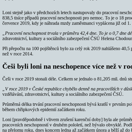
Loni stejně jako v předchozích letech nastupovaly do pracovní nescho
838,5 tisíce případů pracovní neschopnosti pro nemoc. To je o 18 proc
července 2019, kdy je náhrada mzdy zaměstnanci vyplácena již od 1. 
„Pracovní neschopnost trvala v průměru 42,4 dne. To je o 0,7 dne dé
zdravotnictví, kultury a sociálního zabezpečení ČSÚ Helena Chodo
Při přepočtu na 100 pojištěnců bylo za celý rok 2019 nahlášeno 40,5
než v roce 2014.
Češi byli loni na neschopence více než v ro
Češi v roce 2019 stonali déle. Celkem se jednalo o 81,205 mil. dnů s
„V roce 2019 v České republice chybělo denně na pracovištích v důs
vzdělávání, zdravotnictví, kultury a sociálního zabezpečení ČSÚ.
Průměrná délka trvání pracovní neschopnosti bývá kratší v prvním p
během chřipkových epidemií začátkem roku.
Loni [pravděpodobně i vlivem zrušení karenční doby] byla ale průměrn
pracovních neschopností v druhém pololetí, než bývalo obvyklé. Podl
na přelomu roku, dnes koncem ledna až začátkem února a běží až do 