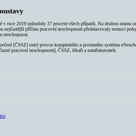
soustavy
ré v roce 2019 způsobily 37 procent všech případů. Na druhou stranu o
u nejčastější příčinu pracovní neschopnosti představovaly nemoci pohy
nu neschopnost.
zpečení [ČSSZ] ostrý provoz kompletního a povinného systému eNescho
asné pracovní neschopnosti], ČSSZ, lékaři a zaměstnavateli.
ětí