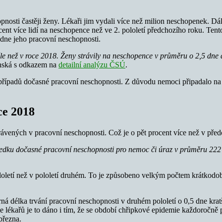
pnosti častěji ženy. Lékaři jim vydali více než milion neschopenek. Dá
ent více lidí na neschopence než ve 2. pololetí předchozího roku. Tento
dne jeho pracovní neschopnosti.
le než v roce 2018. Ženy strávily na neschopence v průměru o 2,5 dne 
unská s odkazem na
detailní analýzu ČSÚ
.
 případů dočasné pracovní neschopnosti. Z důvodu nemoci připadalo na 
ce 2018
trávených v pracovní neschopnosti. Což je o pět procent více než v pře
ledku dočasné pracovní neschopnosti pro nemoc či úraz v průměru 222
ololetí než v pololetí druhém. To je způsobeno velkým počtem krátkod
á délka trvání pracovní neschopnosti v druhém pololetí o 0,5 dne krat
e lékařů je to dáno i tím, že se období chřipkové epidemie každoročně
března.