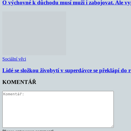
O výchovné k důchodu musí muži i zabojovat. Ale vypl
Sociální věci
Lidé se složkou živobytí v superdávce se překlápí do 
KOMENTÁŘ