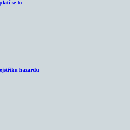
atí se to
rejstříku hazardu