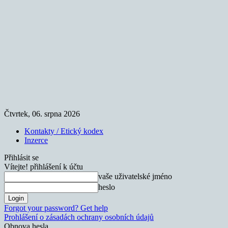
Čtvrtek, 06. srpna 2026
Kontakty / Etický kodex
Inzerce
Přihlásit se
Vítejte! přihlášení k účtu
vaše uživatelské jméno
heslo
Forgot your password? Get help
Prohlášení o zásadách ochrany osobních údajů
Obnova hesla