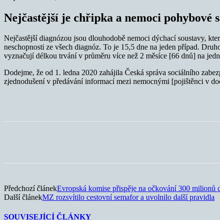
Nejčastější je chřipka a nemoci pohybové 
Nejčastější diagnózou jsou dlouhodobě nemoci dýchací soustavy, kte
neschopnosti ze všech diagnóz. To je 15,5 dne na jeden případ. Druho
vyznačují délkou trvání v průměru více než 2 měsíce [66 dnů] na jed
Dodejme, že od 1. ledna 2020 zahájila Česká správa sociálního zabe
zjednodušení v předávání informací mezi nemocnými [pojištěnci v doč
Sdílet
Předchozí článek
Evropská komise přispěje na očkování 300 milionů d
Další článek
MZ rozsvítilo cestovní semafor a uvolnilo další pravidla
SOUVISEJÍCÍ ČLÁNKY