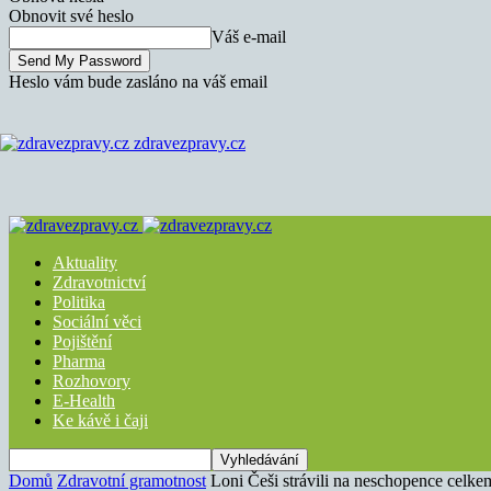
Obnovit své heslo
Váš e-mail
Heslo vám bude zasláno na váš email
zdravezpravy.cz
Aktuality
Zdravotnictví
Politika
Sociální věci
Pojištění
Pharma
Rozhovory
E-Health
Ke kávě i čaji
Domů
Zdravotní gramotnost
Loni Češi strávili na neschopence celke