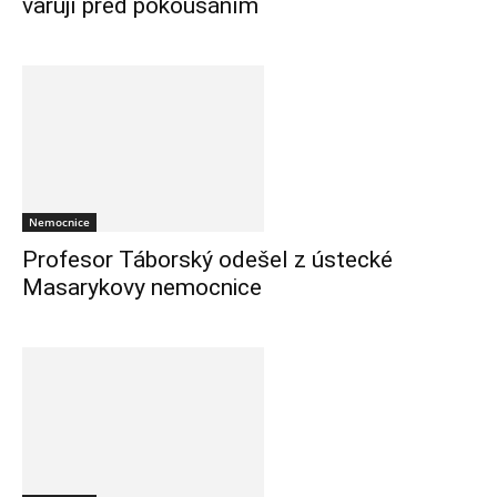
varují před pokousáním
Nemocnice
Profesor Táborský odešel z ústecké
Masarykovy nemocnice