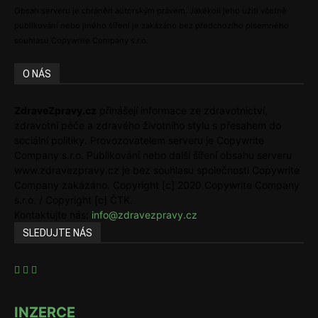
Obsah serveru je chráněn autorským právem. Jakékoli jeho užití včetně
publikování nebo jiného šíření je zakázáno bez předchozího písemného
souhlasu Copywrite Company s.r.o.
O NÁS
ZdraveZpravy.cz
přinášejí informace ze zdravotnictví,
zdravotní péče a zdravého životního stylu s přesahem do
sociální politiky. Provozovatelem serveru je Copywrite
Company s.r.o. Publikování nebo další šíření obsahu serveru
www.zdravezpravy.cz je bez souhlasu společnosti Copywrite
Company zakázáno. Copyright [c] 2020 Copywrite Company
s.r.o. / Copyright [c] ČTK.
Kontaktujte nás:
info@zdravezpravy.cz
SLEDUJTE NÁS
INZERCE