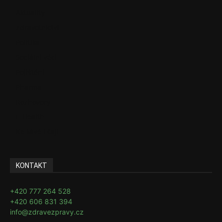
Aktuality
Zdravotnictví
Politika
Sociální věci
Pojištění
Pharma
Rozhovory
E-Health
Ke kávě i čaji
KONTAKT
+420 777 264 528
+420 606 831 394
info@zdravezpravy.cz