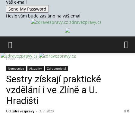
Váš e-mail
Heslo vám bude zasláno na váš email
zdravezpravy.cz
Domů
Nemocnice
Nemocnice
Aktuality
Zdravotnictví
Sestry získají praktické
vzdělání i ve Zlíně a U.
Hradišti
Od
zdravezpravy
-
3. 7. 2020
0