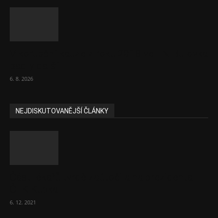
V korupční kauze z roku 2018 ve FN Bulovka
padly další...
6. 8. 2026
NEJDISKUTOVANĚJŠÍ ČLÁNKY
Část lékařů tvrdě zaútočila na prezidenta
ČLK Kubka
6. 12. 2021