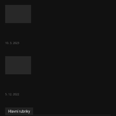
Ministr Válek ocenil domov pro seniory za
70 000 měsíčně
10. 3. 2023
To, co se stalo ve stomatologii, je šílená
ostuda, říká Milan...
5. 12. 2022
Hlavní rubriky