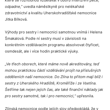
které se rozhodnou vzdělávat v oboru intenzivní péče,
odpadne,
“ uvedla náměstkyně pro nelékařské
zdravotnictví a kvalitu Uherskohradišťské nemocnice
Jitka Bílková.
Výhody pro sestry i nemocnici samotnou vnímá i Helena
Šmakalová. Podle ní sestry musí v závislosti na
konkrétním vzdělávacím programu absolvovat čtyřicet,
osmdesát, ale i více hodin praktické výuky.
„Ve třech oborech, které máme nově akreditovány, teď
mohou praktickou částí vzdělávání projít na příslušných
odděleních naší nemocnice. Do Zlína to přitom mají blíž i
sestry z Uherského Hradiště, Kroměříže i ze Vsetína.
Šetříme tak nejen jejich čas, ale také finanční náklady jak
pro sestry samotné, tak i pro nemocnici,“
upřesnila.
Zlínská nemocnice podle jejích slov předpokládá, že v