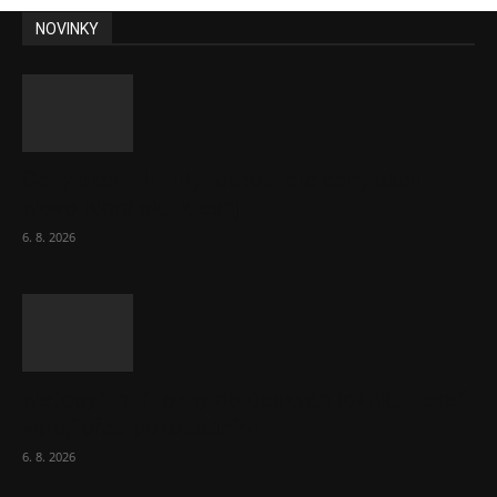
NOVINKY
Ceny akcií Eli Lilly rostou, ale ceny akcií
Novo Nordisku klesají
6. 8. 2026
Netopýři míří okny do českých ložnic. Lékaři
varují před pokousáním
6. 8. 2026