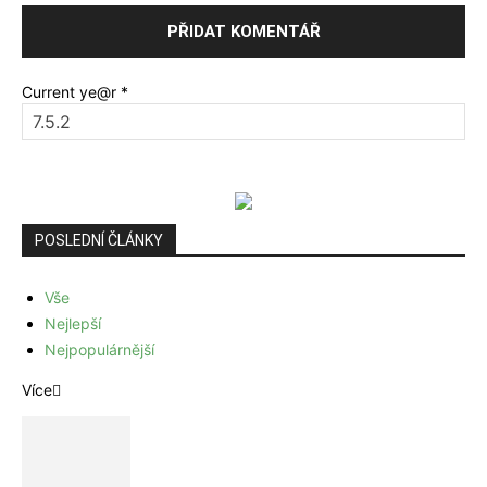
Current ye@r
*
POSLEDNÍ ČLÁNKY
Vše
Nejlepší
Nejpopulárnější
Více