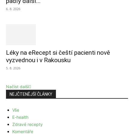
padly další...
6. 8. 2026
Léky na eRecept si čeští pacienti nově
vyzvednou i v Rakousku
5. 8. 2026
Načíst další
NEJČTENĚJŠÍ ČLÁNKY
Vše
E-health
Zdravé recepty
Komentáře