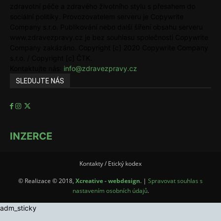
zdravotní péče a zdravého životního stylu s přesahem do
sociální politiky. Provozovatelem serveru je Copywrite
Company s.r.o. Publikování nebo další šíření obsahu serveru
www.zdravezpravy.cz je bez souhlasu společnosti Copywrite
Company zakázáno. Copyright [c] 2020 Copywrite Company
s.r.o. / Copyright [c] ČTK.
Kontaktujte nás:
info@zdravezpravy.cz
SLEDUJTE NÁS
INZERCE
Kontakty / Etický kodex
© Realizace © 2018,
Xcreative - webdesign
. |
Spravovat souhlas s
nastavením osobních údajů
.
adm_sticky