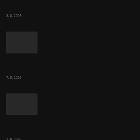
Američané jsou zdraví jako řípa
8. 8. 2026
Lékárny dostaly dalších 6 000 balení
chybějícího léku na rakovinu prsu
7. 8. 2026
Bez helmy na kolo, ale ani na koloběžku
nelez, varuje BESIP
7. 8. 2026