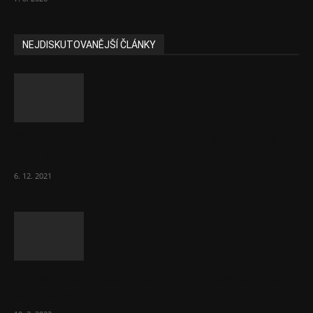
NEJDISKUTOVANĚJŠÍ ČLÁNKY
Část lékařů tvrdě zaútočila na prezidenta
ČLK Kubka
6. 12. 2021
Ministr Válek ocenil domov pro seniory za
70 000 měsíčně