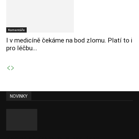
Komentáře
I v medicíně čekáme na bod zlomu. Platí to i
pro léčbu...
NOVINKY
Komentář: Kdyby byl steak lékem,