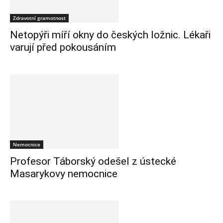
Zdravotní gramotnost
Netopýři míří okny do českých ložnic. Lékaři
varují před pokousáním
Nemocnice
Profesor Táborský odešel z ústecké
Masarykovy nemocnice