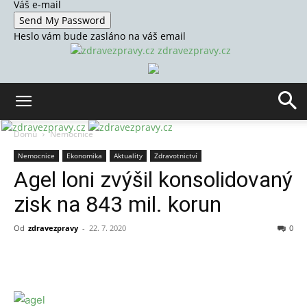
Váš e-mail
Heslo vám bude zasláno na váš email
zdravezpravy.cz
Domů
Nemocnice
Nemocnice
Ekonomika
Aktuality
Zdravotnictví
Agel loni zvýšil konsolidovaný
zisk na 843 mil. korun
Od
zdravezpravy
-
22. 7. 2020
0