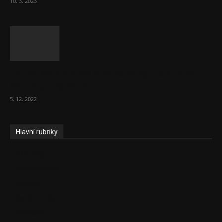
10. 3. 2023
To, co se stalo ve stomatologii, je šílená
ostuda, říká Milan...
5. 12. 2022
Hlavní rubriky
Aktuality
Zdravotnictví
Politika
Sociální věci
Pojištění