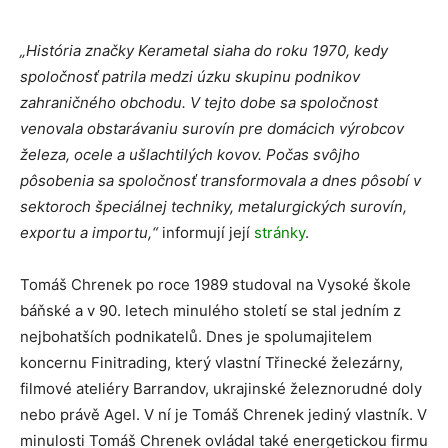
„História značky Kerametal siaha do roku 1970, kedy
spoločnosť patrila medzi úzku skupinu podnikov
zahraničného obchodu. V tejto dobe sa spoločnost
venovala obstarávaniu surovín pre domácich výrobcov
železa, ocele a ušlachtilých kovov. Počas svôjho
pôsobenia sa spoločnosť transformovala a dnes pôsobí v
sektoroch špeciálnej techniky, metalurgických surovín,
exportu a importu,“
informují její
stránky
.
Tomáš Chrenek po roce 1989 studoval na Vysoké škole
báňské a v 90. letech minulého století se stal jedním z
nejbohatších podnikatelů. Dnes je spolumajitelem
koncernu Finitrading, který vlastní Třinecké železárny,
filmové ateliéry Barrandov, ukrajinské železnorudné doly
nebo právě Agel. V ní je Tomáš Chrenek jediný vlastník. V
minulosti Tomáš Chrenek ovládal také energetickou firmu