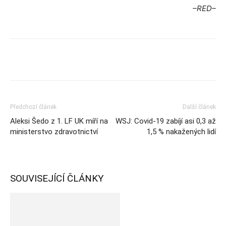
–RED–
Předchozí článek
Další článek
Aleksi Šedo z 1. LF UK míří na
WSJ: Covid-19 zabíjí asi 0,3 až
ministerstvo zdravotnictví
1,5 % nakažených lidí
SOUVISEJÍCÍ ČLÁNKY