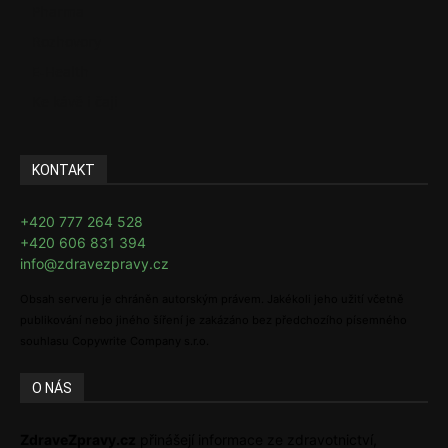
Pharma
Rozhovory
E-Health
Ke kávě i čaji
KONTAKT
+420 777 264 528
+420 606 831 394
info@zdravezpravy.cz
Obsah serveru je chráněn autorským právem. Jakékoli jeho užití včetně
publikování nebo jiného šíření je zakázáno bez předchozího písemného
souhlasu Copywrite Company s.r.o.
O NÁS
ZdraveZpravy.cz
přinášejí informace ze zdravotnictví,