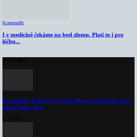
Komentáře
I v medicíně čekáme na bod zlomu. Platí to i pro
léčbu...
NOVINKY
Komentář: Kdyby byl steak lékem, Američané jsou
zdraví jako řípa
8. 8. 2026