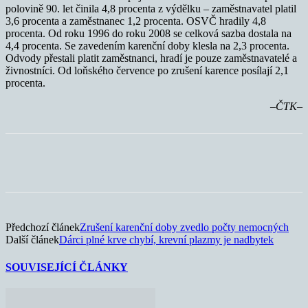
polovině 90. let činila 4,8 procenta z výdělku – zaměstnavatel platil
3,6 procenta a zaměstnanec 1,2 procenta. OSVČ hradily 4,8
procenta. Od roku 1996 do roku 2008 se celková sazba dostala na
4,4 procenta. Se zavedením karenční doby klesla na 2,3 procenta.
Odvody přestali platit zaměstnanci, hradí je pouze zaměstnavatelé a
živnostníci. Od loňského července po zrušení karence posílají 2,1
procenta.
–ČTK–
Předchozí článek
Zrušení karenční doby zvedlo počty nemocných
Další článek
Dárci plné krve chybí, krevní plazmy je nadbytek
SOUVISEJÍCÍ ČLÁNKY