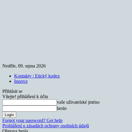
Neděle, 09. srpna 2026
Kontakty / Etický kodex
Inzerce
Přihlásit se
Vítejte! přihlášení k účtu
vaše uživatelské jméno
heslo
Forgot your password? Get help
Prohlášení o zásadách ochrany osobních údajů
Obnova hesla