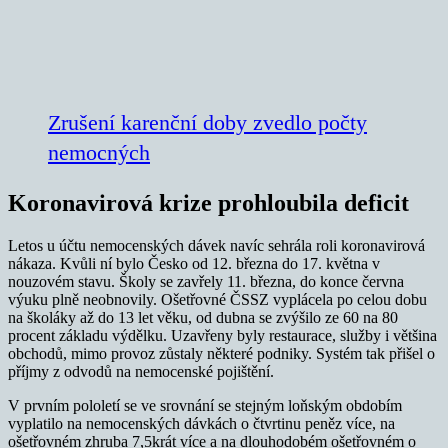
Zrušení karenční doby zvedlo počty
nemocných
Koronavirová krize prohloubila deficit
Letos u účtu nemocenských dávek navíc sehrála roli koronavirová
nákaza. Kvůli ní bylo Česko od 12. března do 17. května v
nouzovém stavu. Školy se zavřely 11. března, do konce června
výuku plně neobnovily. Ošetřovné ČSSZ vyplácela po celou dobu
na školáky až do 13 let věku, od dubna se zvýšilo ze 60 na 80
procent základu výdělku. Uzavřeny byly restaurace, služby i většina
obchodů, mimo provoz zůstaly některé podniky. Systém tak přišel o
příjmy z odvodů na nemocenské pojištění.
V prvním pololetí se ve srovnání se stejným loňským obdobím
vyplatilo na nemocenských dávkách o čtvrtinu peněz více, na
ošetřovném zhruba 7,5krát více a na dlouhodobém ošetřovném o