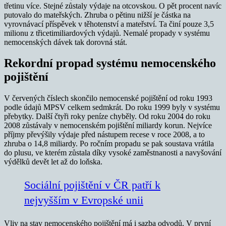
třetinu více. Stejné zůstaly výdaje na otcovskou. O pět procent navíc
putovalo do mateřských. Zhruba o pětinu nižší je částka na
vyrovnávací příspěvek v těhotenství a mateřství. Ta činí pouze 3,5
milionu z třicetimiliardových výdajů. Nemalé propady v systému
nemocenských dávek tak dorovná stát.
Rekordní propad systému nemocenského
pojištění
V červených číslech skončilo nemocenské pojištění od roku 1993
podle údajů MPSV celkem sedmkrát. Do roku 1999 byly v systému
přebytky. Další čtyři roky peníze chyběly. Od roku 2004 do roku
2008 zůstávaly v nemocenském pojištění miliardy korun. Nejvíce
příjmy převýšily výdaje před nástupem recese v roce 2008, a to
zhruba o 14,8 miliardy. Po ročním propadu se pak soustava vrátila
do plusu, ve kterém zůstala díky vysoké zaměstnanosti a navyšování
výdělků devět let až do loňska.
Sociální pojištění v ČR patří k
nejvyšším v Evropské unii
Vliv na stav nemocenského pojištění má i sazba odvodů. V první