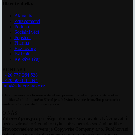
Hlavní rubriky
Aktuality
Zdravotnictví
Politika
Sociální věci
Pojištění
Pharma
Rozhovory
E-Health
Ke kávě i čaji
KONTAKT
+420 777 264 528
+420 606 831 394
info@zdravezpravy.cz
Obsah serveru je chráněn autorským právem. Jakékoli jeho užití včetně
publikování nebo jiného šíření je zakázáno bez předchozího písemného
souhlasu Copywrite Company s.r.o.
O NÁS
ZdraveZpravy.cz
přinášejí informace ze zdravotnictví, zdravotní
péče a zdravého životního stylu s přesahem do sociální politiky.
Provozovatelem serveru je Copywrite Company s.r.o. Publikování
nebo další šíření obsahu serveru www.zdravezpravy.cz je bez