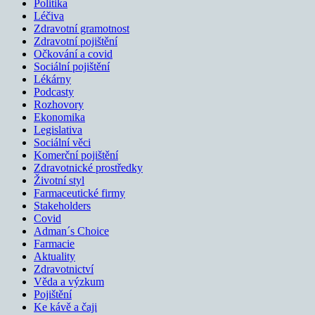
Politika
Léčiva
Zdravotní gramotnost
Zdravotní pojištění
Očkování a covid
Sociální pojištění
Lékárny
Podcasty
Rozhovory
Ekonomika
Legislativa
Sociální věci
Komerční pojištění
Zdravotnické prostředky
Životní styl
Farmaceutické firmy
Stakeholders
Covid
Adman´s Choice
Farmacie
Aktuality
Zdravotnictví
Věda a výzkum
Pojištění
Ke kávě a čaji