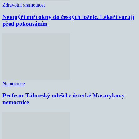
Zdravotní gramotnost
Netopýři míří okny do českých ložnic. Lékaři varují
před pokousáním
Nemocnice
Profesor Táborský odešel z ústecké Masarykovy
nemocnice