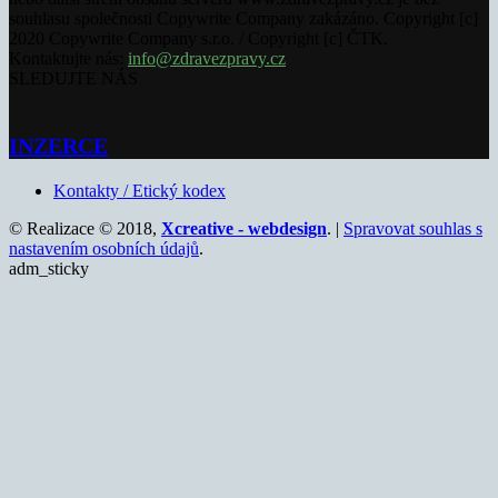
souhlasu společnosti Copywrite Company zakázáno. Copyright [c]
2020 Copywrite Company s.r.o. / Copyright [c] ČTK.
Kontaktujte nás:
info@zdravezpravy.cz
SLEDUJTE NÁS
INZERCE
Kontakty / Etický kodex
© Realizace © 2018,
Xcreative - webdesign
. |
Spravovat souhlas s
nastavením osobních údajů
.
adm_sticky