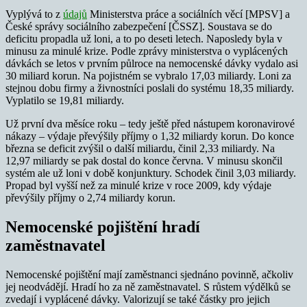
Vyplývá to z
údajů
Ministerstva práce a sociálních věcí [MPSV] a
České správy sociálního zabezpečení [ČSSZ]. Soustava se do
deficitu propadla už loni, a to po deseti letech. Naposledy byla v
minusu za minulé krize. Podle zprávy ministerstva o vyplácených
dávkách se letos v prvním půlroce na nemocenské dávky vydalo asi
30 miliard korun. Na pojistném se vybralo 17,03 miliardy. Loni za
stejnou dobu firmy a živnostníci poslali do systému 18,35 miliardy.
Vyplatilo se 19,81 miliardy.
Už první dva měsíce roku – tedy ještě před nástupem koronavirové
nákazy – výdaje převýšily příjmy o 1,32 miliardy korun. Do konce
března se deficit zvýšil o další miliardu, činil 2,33 miliardy. Na
12,97 miliardy se pak dostal do konce června. V minusu skončil
systém ale už loni v době konjunktury. Schodek činil 3,03 miliardy.
Propad byl vyšší než za minulé krize v roce 2009, kdy výdaje
převýšily příjmy o 2,74 miliardy korun.
Nemocenské pojištění hradí
zaměstnavatel
Nemocenské pojištění mají zaměstnanci sjednáno povinně, ačkoliv
jej neodvádějí. Hradí ho za ně zaměstnavatel. S růstem výdělků se
zvedají i vyplácené dávky. Valorizují se také částky pro jejich