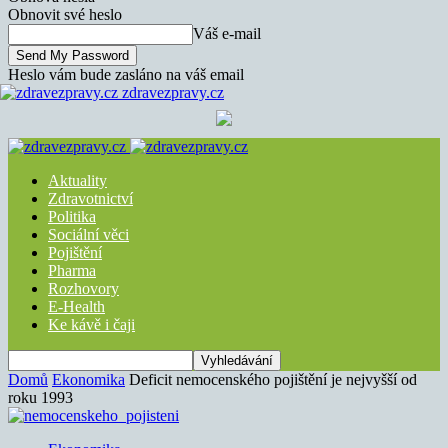
Obnovit své heslo
Váš e-mail
Heslo vám bude zasláno na váš email
zdravezpravy.cz
Aktuality
Zdravotnictví
Politika
Sociální věci
Pojištění
Pharma
Rozhovory
E-Health
Ke kávě i čaji
Domů
Ekonomika
Deficit nemocenského pojištění je nejvyšší od
roku 1993