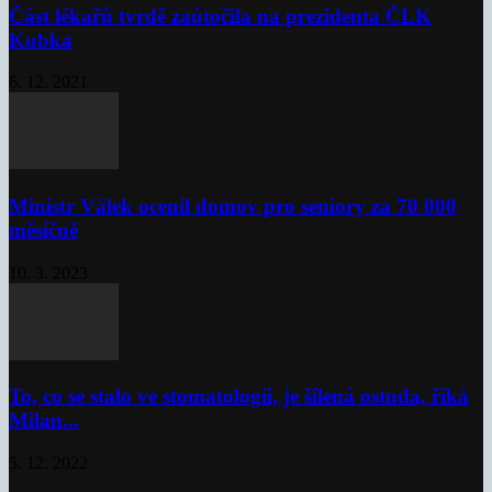
Část lékařů tvrdě zaútočila na prezidenta ČLK
Kubka
6. 12. 2021
Ministr Válek ocenil domov pro seniory za 70 000
měsíčně
10. 3. 2023
To, co se stalo ve stomatologii, je šílená ostuda, říká
Milan...
5. 12. 2022