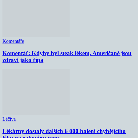
Komentáře
Komentář: Kdyby byl steak lékem, Američané jsou
zdraví jako řípa
Léčiva
Lékárny dostaly dalších 6 000 balení chybějícího
léku na rakovinu prsu