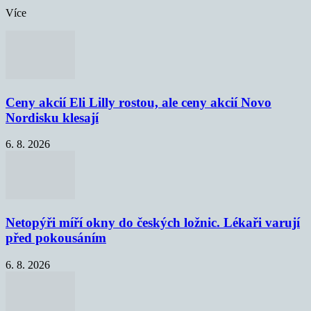
Více
Ceny akcií Eli Lilly rostou, ale ceny akcií Novo
Nordisku klesají
6. 8. 2026
Netopýři míří okny do českých ložnic. Lékaři varují
před pokousáním
6. 8. 2026