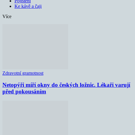
Pojištění
Ke kávě a čaji
Více
Zdravotní gramotnost
Netopýři míří okny do českých ložnic. Lékaři varují
před pokousáním