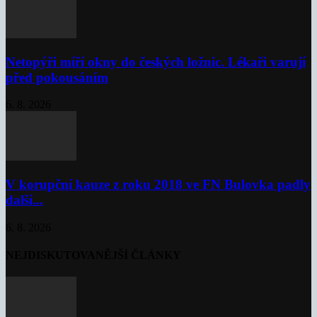
Netopýři míří okny do českých ložnic. Lékaři varují
před pokousáním
6. 8. 2026
V korupční kauze z roku 2018 ve FN Bulovka padly
další...
6. 8. 2026
NEJDISKUTOVANĚJŠÍ ČLÁNKY