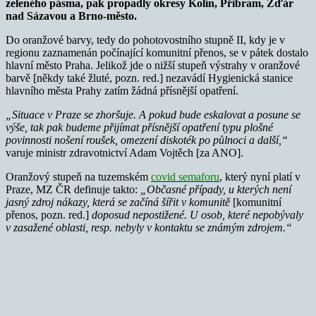
zeleného pásma, pak propadly okresy Kolín, Příbram, Žďár
nad Sázavou a Brno-město.
Do oranžové barvy, tedy do pohotovostního stupně II, kdy je v
regionu zaznamenán počínající komunitní přenos, se v pátek dostalo
hlavní město Praha. Jelikož jde o nižší stupeň výstrahy v oranžové
barvě [někdy také žluté, pozn. red.] nezavádí Hygienická stanice
hlavního města Prahy zatím žádná přísnější opatření.
„Situace v Praze se zhoršuje. A pokud bude eskalovat a posune se
výše, tak pak budeme přijímat přísnější opatření typu plošné
povinnosti nošení roušek, omezení diskoték po půlnoci a další,“
varuje ministr zdravotnictví Adam Vojtěch [za ANO].
Oranžový stupeň na tuzemském
covid semaforu
, který nyní platí v
Praze, MZ ČR definuje takto:
„Občasné případy, u kterých není
jasný zdroj nákazy, která se začíná šířit v komunitě
[komunitní
přenos, pozn. red.]
doposud nepostižené. U osob, které nepobývaly
v zasažené oblasti, resp. nebyly v kontaktu se známým zdrojem.“