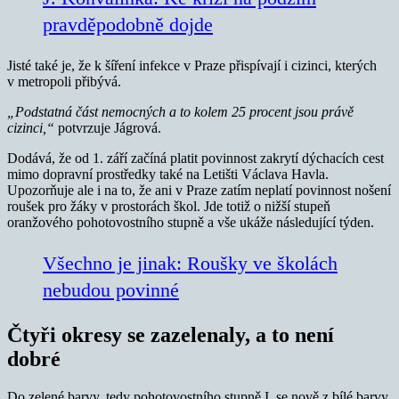
pravděpodobně dojde
Jisté také je, že k šíření infekce v Praze přispívají i cizinci, kterých
v metropoli přibývá.
„Podstatná část nemocných a to kolem 25 procent jsou právě
cizinci,“
potvrzuje Jágrová.
Dodává, že od 1. září začíná platit povinnost zakrytí dýchacích cest
mimo dopravní prostředky také na Letišti Václava Havla.
Upozorňuje ale i na to, že ani v Praze zatím neplatí povinnost nošení
roušek pro žáky v prostorách škol. Jde totiž o nižší stupeň
oranžového pohotovostního stupně a vše ukáže následující týden.
Všechno je jinak: Roušky ve školách
nebudou povinné
Čtyři okresy se zazelenaly, a to není
dobré
Do zelené barvy, tedy pohotovostního stupně I, se nově z bílé barvy