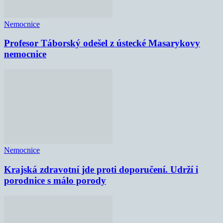
Nemocnice
Profesor Táborský odešel z ústecké Masarykovy
nemocnice
Nemocnice
Krajská zdravotní jde proti doporučení. Udrží i
porodnice s málo porody