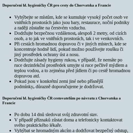
Doporučení hl. hygieničky ČR pro cesty do Chorvatska a Francie
Vyhýbejte se místům, kde se kumuluje vysoký počet osob ve
vnitřních prostorách jako jsou bary, restaurace, noční podniky
a raději zůstaňte na čerstvém vzduchu.
Dodržujte bezpečnou vzdálenost
,
alespoň 2 metry, od cizích
osob, a to jak ve vnitřních prostorách, tak i ve venkovních.
Při cestách hromadnou dopravou či v jiných místech, kde se
koncentruje hodně lidí, pokud možno
používejte roušku či
jiný prostředek ochrany úst a nosu.
Dodržujte zásady hygieny rukou
,
v případě, že nemáte po
ruce dezinfekční prostředek umyjte si ruce pečlivě mýdlem a
teplou vodou, a to zejména před jídlem či po cestě hromadnou
dopravou atd.
Pokud jsou v konkrétní zemi jiné nebo přísnější
podmínky
,
důrazně doporučujeme je dodržovat.
Doporučení hl. hygieničky ČR cestovatelům po návratu z Chorvatska a
Francie
Po dobu 14 dnů sledovat svůj zdravotní stav.
V případě příznaků zůstat doma a telefonicky kontaktovat
svého praktického lékaře.
Vyhýbat se hromadným akcím a dodržovat bezpečný odstup,