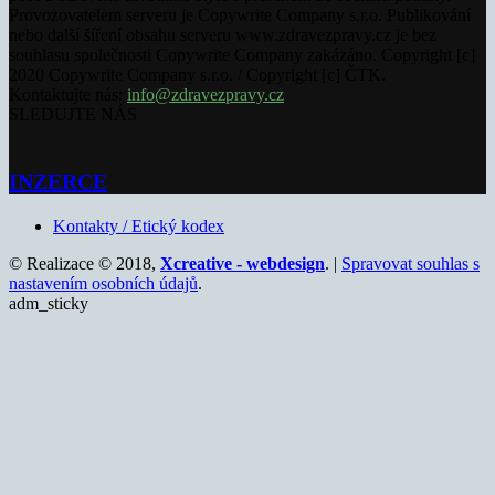
Provozovatelem serveru je Copywrite Company s.r.o. Publikování
nebo další šíření obsahu serveru www.zdravezpravy.cz je bez
souhlasu společnosti Copywrite Company zakázáno. Copyright [c]
2020 Copywrite Company s.r.o. / Copyright [c] ČTK.
Kontaktujte nás:
info@zdravezpravy.cz
SLEDUJTE NÁS
INZERCE
Kontakty / Etický kodex
© Realizace © 2018,
Xcreative - webdesign
. |
Spravovat souhlas s
nastavením osobních údajů
.
adm_sticky