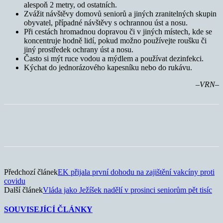
alespoň 2 metry, od ostatních.
Zvážit návštěvy domovů seniorů a jiných zranitelných skupin
obyvatel, případné návštěvy s ochrannou úst a nosu.
Při cestách hromadnou dopravou či v jiných místech, kde se
koncentruje hodně lidí, pokud možno používejte roušku či
jiný prostředek ochrany úst a nosu.
Často si mýt ruce vodou a mýdlem a používat dezinfekci.
Kýchat do jednorázového kapesníku nebo do rukávu.
–VRN–
Předchozí článek
EK přijala první dohodu na zajištění vakcíny proti
covidu
Další článek
Vláda jako Ježíšek nadělí v prosinci seniorům pět tisíc
SOUVISEJÍCÍ ČLÁNKY