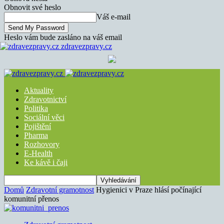
Obnovit své heslo
Váš e-mail
Heslo vám bude zasláno na váš email
zdravezpravy.cz
Aktuality
Zdravotnictví
Politika
Sociální věci
Pojištění
Pharma
Rozhovory
E-Health
Ke kávě i čaji
Domů
Zdravotní gramotnost
Hygienici v Praze hlásí počínající
komunitní přenos