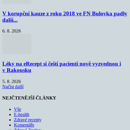
V korupční kauze z roku 2018 ve FN Bulovka padly
další...
6. 8. 2026
Léky na eRecept si čeští pacienti nově vyzvednou i
v Rakousku
5. 8. 2026
Načíst další
NEJČTENĚJŠÍ ČLÁNKY
Vše
E-health
Zdravé recepty
Komentáře