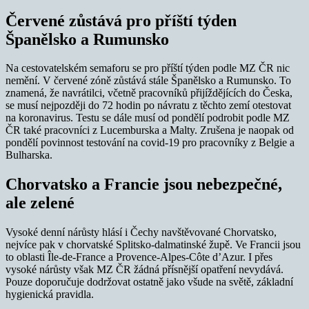
Červené zůstává pro příští týden
Španělsko a Rumunsko
Na cestovatelském semaforu se pro příští týden podle MZ ČR nic
nemění. V červené zóně zůstává stále Španělsko a Rumunsko. To
znamená, že navrátilci, včetně pracovníků přijíždějících do Česka,
se musí nejpozději do 72 hodin po návratu z těchto zemí otestovat
na koronavirus. Testu se dále musí od pondělí podrobit podle MZ
ČR také pracovníci z Lucemburska a Malty. Zrušena je naopak od
pondělí povinnost testování na covid-19 pro pracovníky z Belgie a
Bulharska.
Chorvatsko a Francie jsou nebezpečné,
ale zelené
Vysoké denní nárůsty hlásí i Čechy navštěvované Chorvatsko,
nejvíce pak v chorvatské Splitsko-dalmatinské župě. Ve Francii jsou
to oblasti Île-de-France a Provence-Alpes-Côte d’Azur. I přes
vysoké nárůsty však MZ ČR žádná přísnější opatření nevydává.
Pouze doporučuje dodržovat ostatně jako všude na světě, základní
hygienická pravidla.