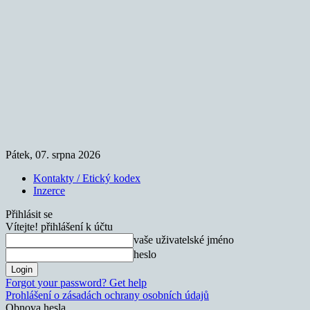
Pátek, 07. srpna 2026
Kontakty / Etický kodex
Inzerce
Přihlásit se
Vítejte! přihlášení k účtu
vaše uživatelské jméno
heslo
Forgot your password? Get help
Prohlášení o zásadách ochrany osobních údajů
Obnova hesla