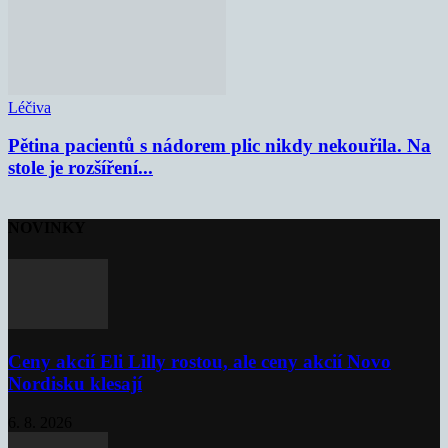
Léčiva
Pětina pacientů s nádorem plic nikdy nekouřila. Na
stole je rozšíření...
NOVINKY
Ceny akcií Eli Lilly rostou, ale ceny akcií Novo
Nordisku klesají
6. 8. 2026