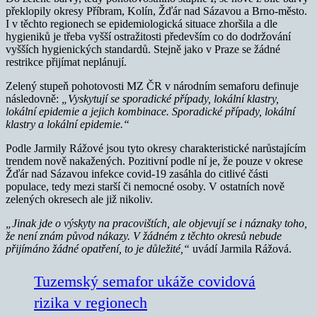
překlopily okresy Příbram, Kolín, Žďár nad Sázavou a Brno-město.
I v těchto regionech se epidemiologická situace zhoršila a dle
hygieniků je třeba vyšší ostražitosti především co do dodržování
vyšších hygienických standardů. Stejně jako v Praze se žádné
restrikce přijímat neplánují.
Zelený stupeň pohotovosti MZ ČR v národním semaforu definuje
následovně:
„Vyskytují se sporadické případy, lokální klastry,
lokální epidemie a jejich kombinace. Sporadické případy, lokální
klastry a lokální epidemie.“
Podle Jarmily Rážové jsou tyto okresy charakteristické narůstajícím
trendem nově nakažených. Pozitivní podle ní je, že pouze v okrese
Žďár nad Sázavou infekce covid-19 zasáhla do citlivé části
populace, tedy mezi starší či nemocné osoby. V ostatních nově
zelených okresech ale již nikoliv.
„Jinak jde o výskyty na pracovištích, ale objevují se i náznaky toho,
že není znám původ nákazy. V žádném z těchto okresů nebude
přijímáno žádné opatření, to je důležité,“
uvádí Jarmila Rážová.
Tuzemský semafor ukáže covidová
rizika v regionech