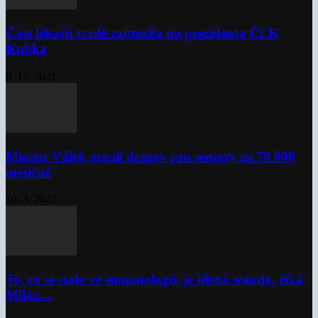
Část lékařů tvrdě zaútočila na prezidenta ČLK
Kubka
6. 12. 2021
Ministr Válek ocenil domov pro seniory za 70 000
měsíčně
10. 3. 2023
To, co se stalo ve stomatologii, je šílená ostuda, říká
Milan...