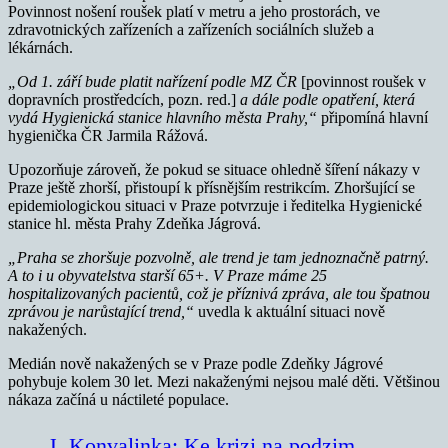
Povinnost nošení roušek platí v metru a jeho prostorách, ve
zdravotnických zařízeních a zařízeních sociálních služeb a
lékárnách.
„Od 1. září bude platit nařízení podle MZ ČR
[povinnost roušek v
dopravních prostředcích, pozn. red.]
a dále podle opatření, která
vydá Hygienická stanice hlavního města Prahy,“
připomíná hlavní
hygienička ČR Jarmila Rážová.
Upozorňuje zároveň, že pokud se situace ohledně šíření nákazy v
Praze ještě zhorší, přistoupí k přísnějším restrikcím. Zhoršující se
epidemiologickou situaci v Praze potvrzuje i ředitelka Hygienické
stanice hl. města Prahy Zdeňka Jágrová.
„Praha se zhoršuje pozvolně, ale trend je tam jednoznačně patrný.
A to i u obyvatelstva starší 65+. V Praze máme 25
hospitalizovaných pacientů, což je příznivá zpráva, ale tou špatnou
zprávou je narůstající trend,“
uvedla k aktuální situaci nově
nakažených.
Medián nově nakažených se v Praze podle Zdeňky Jágrové
pohybuje kolem 30 let. Mezi nakaženými nejsou malé děti. Většinou
nákaza začíná u náctileté populace.
J. Konvalinka: Ke krizi na podzim