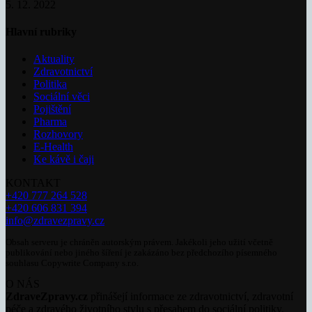
5. 12. 2022
Hlavní rubriky
Aktuality
Zdravotnictví
Politika
Sociální věci
Pojištění
Pharma
Rozhovory
E-Health
Ke kávě i čaji
KONTAKT
+420 777 264 528
+420 606 831 394
info@zdravezpravy.cz
Obsah serveru je chráněn autorským právem. Jakékoli jeho užití včetně
publikování nebo jiného šíření je zakázáno bez předchozího písemného
souhlasu Copywrite Company s.r.o.
O NÁS
ZdraveZpravy.cz
přinášejí informace ze zdravotnictví, zdravotní
péče a zdravého životního stylu s přesahem do sociální politiky.