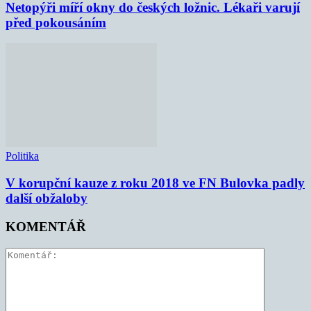
Netopýři míří okny do českých ložnic. Lékaři varují
před pokousáním
Politika
V korupční kauze z roku 2018 ve FN Bulovka padly
další obžaloby
KOMENTÁŘ