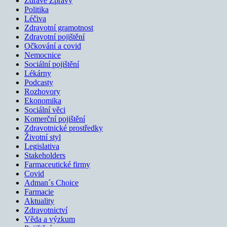
Zdravé Zprávy
Politika
Léčiva
Zdravotní gramotnost
Zdravotní pojištění
Očkování a covid
Nemocnice
Sociální pojištění
Lékárny
Podcasty
Rozhovory
Ekonomika
Sociální věci
Komerční pojištění
Zdravotnické prostředky
Životní styl
Legislativa
Stakeholders
Farmaceutické firmy
Covid
Adman´s Choice
Farmacie
Aktuality
Zdravotnictví
Věda a výzkum