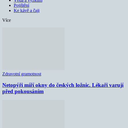
Věda a výzkum
Pojištění
Ke kávě a čaji
Více
Zdravotní gramotnost
Netopýři míří okny do českých ložnic. Lékaři varují
před pokousáním