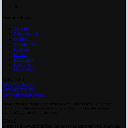
5. 12. 2022
Hlavní rubriky
Aktuality
Zdravotnictví
Politika
Sociální věci
Pojištění
Pharma
Rozhovory
E-Health
Ke kávě i čaji
KONTAKT
+420 777 264 528
+420 606 831 394
info@zdravezpravy.cz
Obsah serveru je chráněn autorským právem. Jakékoli jeho užití včetně
publikování nebo jiného šíření je zakázáno bez předchozího písemného
souhlasu Copywrite Company s.r.o.
O NÁS
ZdraveZpravy.cz
přinášejí informace ze zdravotnictví, zdravotní