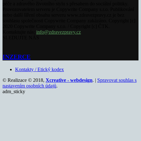
péče a zdravého životního stylu s přesahem do sociální politiky.
Provozovatelem serveru je Copywrite Company s.r.o. Publikování
nebo další šíření obsahu serveru www.zdravezpravy.cz je bez
souhlasu společnosti Copywrite Company zakázáno. Copyright [c]
2020 Copywrite Company s.r.o. / Copyright [c] ČTK.
Kontaktujte nás:
info@zdravezpravy.cz
SLEDUJTE NÁS
INZERCE
Kontakty / Etický kodex
© Realizace © 2018,
Xcreative - webdesign
. |
Spravovat souhlas s
nastavením osobních údajů
.
adm_sticky