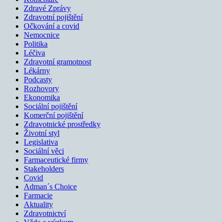
Zdravé Zprávy
Zdravotní pojištění
Očkování a covid
Nemocnice
Politika
Léčiva
Zdravotní gramotnost
Lékárny
Podcasty
Rozhovory
Ekonomika
Sociální pojištění
Komerční pojištění
Zdravotnické prostředky
Životní styl
Legislativa
Sociální věci
Farmaceutické firmy
Stakeholders
Covid
Adman´s Choice
Farmacie
Aktuality
Zdravotnictví