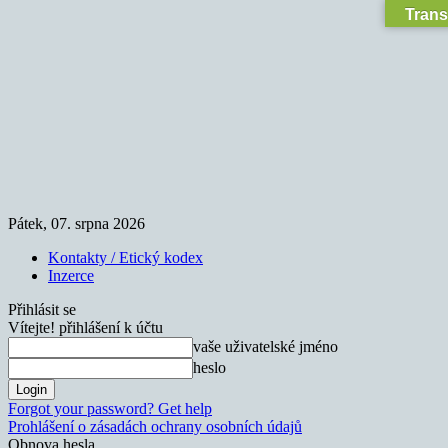
Trans
Pátek, 07. srpna 2026
Kontakty / Etický kodex
Inzerce
Přihlásit se
Vítejte! přihlášení k účtu
vaše uživatelské jméno
heslo
Forgot your password? Get help
Prohlášení o zásadách ochrany osobních údajů
Obnova hesla