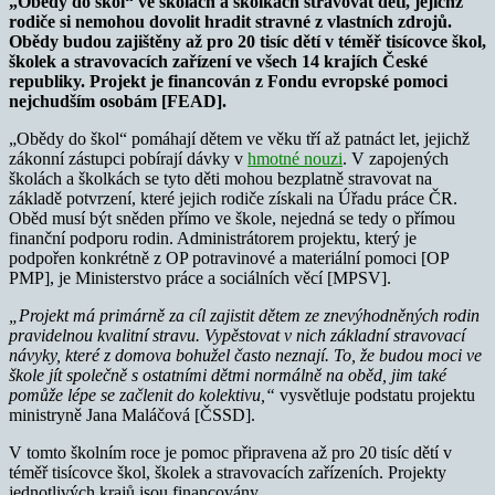
„Obědy do škol“ ve školách a školkách stravovat děti, jejichž
rodiče si nemohou dovolit hradit stravné z vlastních zdrojů.
Obědy budou zajištěny až pro 20 tisíc dětí v téměř tisícovce škol,
školek a stravovacích zařízení ve všech 14 krajích České
republiky. Projekt je financován z Fondu evropské pomoci
nejchudším osobám [FEAD].
„Obědy do škol“ pomáhají dětem ve věku tří až patnáct let, jejichž
zákonní zástupci pobírají dávky v
hmotné nouzi
. V zapojených
školách a školkách se tyto děti mohou bezplatně stravovat na
základě potvrzení, které jejich rodiče získali na Úřadu práce ČR.
Oběd musí být sněden přímo ve škole, nejedná se tedy o přímou
finanční podporu rodin. Administrátorem projektu, který je
podpořen konkrétně z OP potravinové a materiální pomoci [OP
PMP], je Ministerstvo práce a sociálních věcí [MPSV].
„Projekt má primárně za cíl zajistit dětem ze znevýhodněných rodin
pravidelnou kvalitní stravu. Vypěstovat v nich základní stravovací
návyky, které z domova bohužel často neznají. To, že budou moci ve
škole jít společně s ostatními dětmi normálně na oběd, jim také
pomůže lépe se začlenit do kolektivu,“
vysvětluje podstatu projektu
ministryně Jana Maláčová [ČSSD].
V tomto školním roce je pomoc připravena až pro 20 tisíc dětí v
téměř tisícovce škol, školek a stravovacích zařízeních. Projekty
jednotlivých krajů jsou financovány