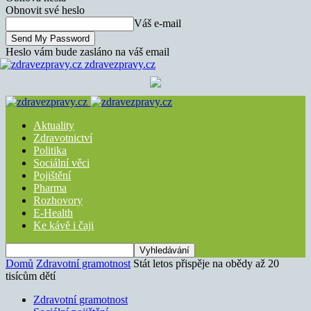
Obnovit své heslo
Váš e-mail
Heslo vám bude zasláno na váš email
zdravezpravy.cz
Aktuality
Zdravotnictví
Politika
Sociální věci
Pojištění
Pharma
Rozhovory
E-Health
Ke kávě i čaji
Domů
Zdravotní gramotnost
Stát letos přispěje na obědy až 20
tisícům dětí
Zdravotní gramotnost