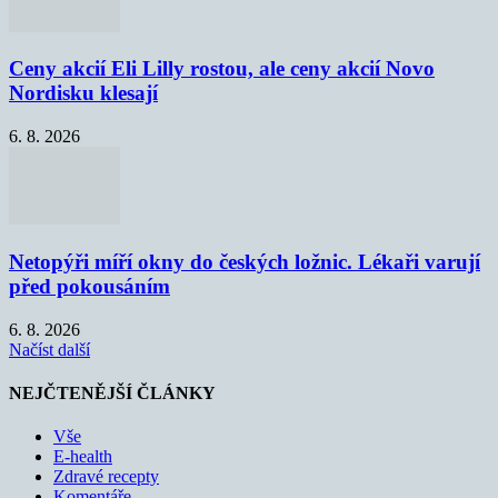
Ceny akcií Eli Lilly rostou, ale ceny akcií Novo
Nordisku klesají
6. 8. 2026
Netopýři míří okny do českých ložnic. Lékaři varují
před pokousáním
6. 8. 2026
Načíst další
NEJČTENĚJŠÍ ČLÁNKY
Vše
E-health
Zdravé recepty
Komentáře