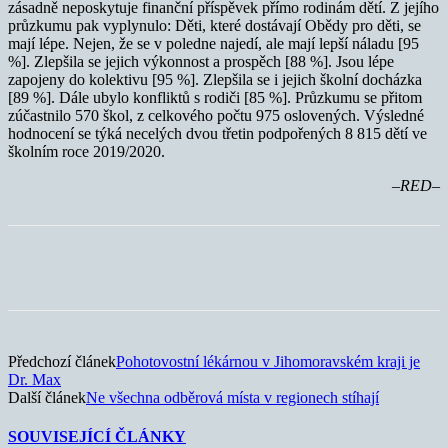
zásadně neposkytuje finanční příspěvek přímo rodinám dětí. Z jejího
průzkumu pak vyplynulo: Děti, které dostávají Obědy pro děti, se
mají lépe. Nejen, že se v poledne najedí, ale mají lepší náladu [95
%]. Zlepšila se jejich výkonnost a prospěch [88 %]. Jsou lépe
zapojeny do kolektivu [95 %]. Zlepšila se i jejich školní docházka
[89 %]. Dále ubylo konfliktů s rodiči [85 %]. Průzkumu se přitom
zúčastnilo 570 škol, z celkového počtu 975 oslovených. Výsledné
hodnocení se týká necelých dvou třetin podpořených 8 815 dětí ve
školním roce 2019/2020.
–RED–
Předchozí článek
Pohotovostní lékárnou v Jihomoravském kraji je
Dr. Max
Další článek
Ne všechna odběrová místa v regionech stíhají
SOUVISEJÍCÍ ČLÁNKY