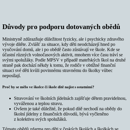
Důvody pro podporu dotovaných obědů
Ministryně zdůrazňuje důležitost fyzicky, ale i psychicky zdravého
vývoje dítěte. Zvlášť za situace, kdy děti neodcházejí hned po
vyučování domů, ale i po obědě často zůstávají ve škole. Kde se
účastní různých volnočasových aktivit, mnohem více času tráví se
svými spolužáky. Podle MPSV v případě mateřských škol na druhé
straně pak dochází někdy k tomu, že rodiče v obtížné finanční
situaci své děti kvůli povinnému stravnému do školky vůbec
neposílají.
Proč by se mělo ve školce či škole dítě najíst s ostatními?
Stravování ve školních jídelnách zajišťuje dětem pravidelnou,
vyváženou a teplou stravu.
Ovšem je také důležité, že pokud dítě nechodí na obědy do
školní jídelny z finančních důvodů, bývá vyčleněno
z kolektivu svých spolužáků.
Tématu obědů zdarma pro děti v českých školách a školkách se