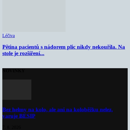
Léčiva
Pětina pacientů s nádorem plic nikdy nekouřila. Na
stole je rozšíření...
NOVINKY
Bez helmy na kolo, ale ani na koloběžku nelez,
varuje BESIP
7. 8. 2026