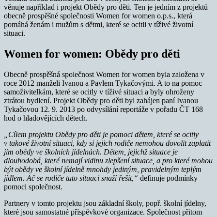
věnuje například i projekt Obědy pro děti. Ten je jedním z projektů
obecně prospěšné společnosti Women for women o.p.s., která
pomáhá ženám i mužům s dětmi, které se ocitli v tíživé životní
situaci.
Women for women: Obědy pro děti
Obecně prospěšná společnost Women for women byla založena v
roce 2012 manželi Ivanou a Pavlem Tykačovými. A to na pomoc
samoživitelkám, které se ocitly v tíživé situaci a byly ohroženy
ztrátou bydlení. Projekt Obědy pro děti byl zahájen paní Ivanou
Tykačovou 12. 9. 2013 po odvysílání reportáže v pořadu ČT 168
hod o hladovějících dětech.
„Cílem projektu Obědy pro děti je pomoci dětem, které se ocitly
v takové životní situaci, kdy si jejich rodiče nemohou dovolit zaplatit
jim obědy ve školních jídelnách.
Dětem, jejichž situace je
dlouhodobá, které nemají vidinu zlepšení situace, a pro které mohou
být obědy ve školní jídelně mnohdy jediným, pravidelným teplým
jídlem. Ač se rodiče tuto situaci snaží řešit,“
definuje podmínky
pomoci společnost.
Partnery v tomto projektu jsou základní školy, popř. školní jídelny,
které jsou samostatné příspěvkové organizace. Společnost přitom