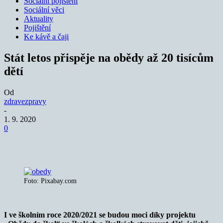
Sociální pojištění
Sociální věci
Aktuality
Pojištění
Ke kávě a čaji
Stát letos přispěje na obědy až 20 tisícům
dětí
Od
zdravezpravy
-
1. 9. 2020
0
Foto: Pixabay.com
I ve školním roce 2020/2021 se budou moci díky projektu