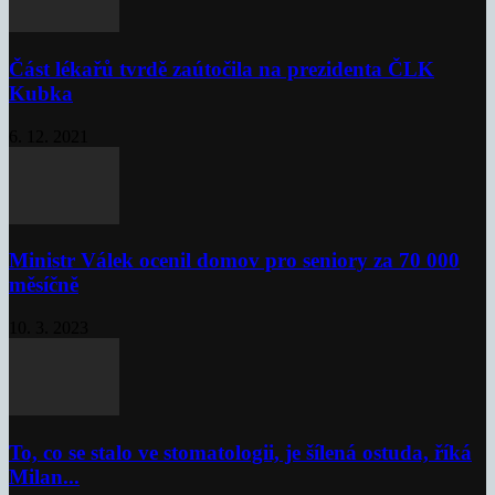
Část lékařů tvrdě zaútočila na prezidenta ČLK
Kubka
6. 12. 2021
Ministr Válek ocenil domov pro seniory za 70 000
měsíčně
10. 3. 2023
To, co se stalo ve stomatologii, je šílená ostuda, říká
Milan...