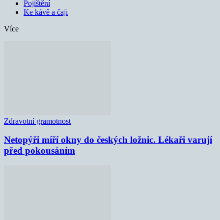
Pojištění
Ke kávě a čaji
Více
Zdravotní gramotnost
Netopýři míří okny do českých ložnic. Lékaři varují
před pokousáním