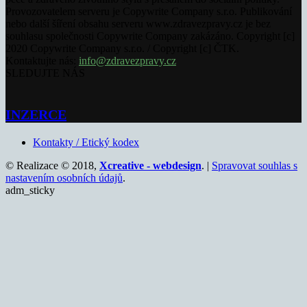
Provozovatelem serveru je Copywrite Company s.r.o. Publikování
nebo další šíření obsahu serveru www.zdravezpravy.cz je bez
souhlasu společnosti Copywrite Company zakázáno. Copyright [c]
2020 Copywrite Company s.r.o. / Copyright [c] ČTK.
Kontaktujte nás:
info@zdravezpravy.cz
SLEDUJTE NÁS
INZERCE
Kontakty / Etický kodex
© Realizace © 2018,
Xcreative - webdesign
. |
Spravovat souhlas s
nastavením osobních údajů
.
adm_sticky