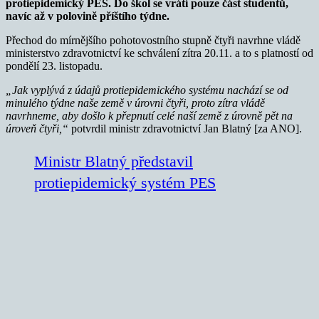
protiepidemický PES. Do škol se vrátí pouze část studentů,
navíc až v polovině příštího týdne.
Přechod do mírnějšího pohotovostního stupně čtyři navrhne vládě
ministerstvo zdravotnictví ke schválení zítra 20.11. a to s platností od
pondělí 23. listopadu.
„Jak vyplývá z údajů protiepidemického systému nachází se od
minulého týdne naše země v úrovni čtyři, proto zítra vládě
navrhneme, aby došlo k přepnutí celé naší země z úrovně pět na
úroveň čtyři,“
potvrdil ministr zdravotnictví Jan Blatný [za ANO].
Ministr Blatný představil
protiepidemický systém PES