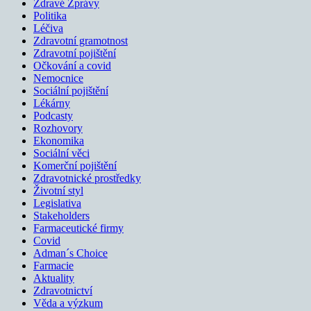
Zdravé Zprávy
Politika
Léčiva
Zdravotní gramotnost
Zdravotní pojištění
Očkování a covid
Nemocnice
Sociální pojištění
Lékárny
Podcasty
Rozhovory
Ekonomika
Sociální věci
Komerční pojištění
Zdravotnické prostředky
Životní styl
Legislativa
Stakeholders
Farmaceutické firmy
Covid
Adman´s Choice
Farmacie
Aktuality
Zdravotnictví
Věda a výzkum