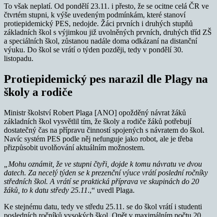
To však neplatí. Od pondělí 23.11. i přesto, že se ocitne celá ČR ve
čtvrtém stupni, k výše uvedeným podmínkám, které stanoví
protiepidemický PES, nedojde. Žáci prvních i druhých stupňů
základních škol s výjimkou již uvolněných prvních, druhých tříd ZŠ
a speciálních škol, zůstanou nadále doma odkázaní na distanční
výuku. Do škol se vrátí o týden později, tedy v pondělí 30.
listopadu.
Protiepidemický pes narazil dle Plagy na
školy a rodiče
Ministr školství Robert Plaga [ANO] opožděný návrat žáků
základních škol vysvětlil tím, že školy a rodiče žáků potřebují
dostatečný čas na přípravu činností spojených s návratem do škol.
Navíc systém PES podle něj nefunguje jako robot, ale je třeba
přizpůsobit uvolňování aktuálním možnostem.
„Mohu oznámit, že ve stupni čtyři, dojde k tomu návratu ve dvou
datech. Za necelý týden se k prezenční výuce vrátí poslední ročníky
středních škol. A vrátí se praktická příprava ve skupinách do 20
žáků, to k datu středy 25.11
.,“ uvedl Plaga.
Ke stejnému datu, tedy ve středu 25.11. se do škol vrátí i studenti
posledních ročníků vysokých škol. Opět v maximálním počtu 20