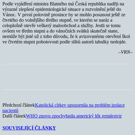
Podle vyjádření ministra Blatného má Česká republika naději na
výrazné zlepšení epidemiologické situace a rozvolnění ještě do
Vánoc. V první polovině prosince by se mohlo posunout ještě ze
čtvrtého do volnějšího třetího stupně, ve kterém se naráz a
celoplošně otevře veškerý maloobchod a služby. Jestli se tomu
ovšem ve třetím stupni a do vánočních svátků skutečně stane,
nemůže být jisté už z toho důvodu, že k avizovanému otevření škol
ve čtvrtém stupni pohotovosti podle slibů autorů tabulky nedojde.
–VRN–
Předchozí článek
Katolická církev upozornila na problém izolace
pacientů
Další článek
WHO znovu zpochybnila americký lék remdesivir
SOUVISEJÍCÍ ČLÁNKY