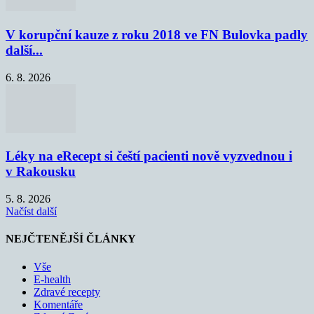
V korupční kauze z roku 2018 ve FN Bulovka padly
další...
6. 8. 2026
Léky na eRecept si čeští pacienti nově vyzvednou i
v Rakousku
5. 8. 2026
Načíst další
NEJČTENĚJŠÍ ČLÁNKY
Vše
E-health
Zdravé recepty
Komentáře