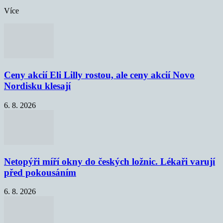
Více
Ceny akcií Eli Lilly rostou, ale ceny akcií Novo
Nordisku klesají
6. 8. 2026
Netopýři míří okny do českých ložnic. Lékaři varují
před pokousáním
6. 8. 2026