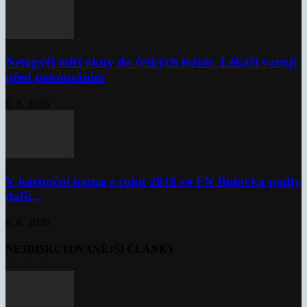
Netopýři míří okny do českých ložnic. Lékaři varují
před pokousáním
6. 8. 2026
V korupční kauze z roku 2018 ve FN Bulovka padly
další...
6. 8. 2026
NEJDISKUTOVANĚJŠÍ ČLÁNKY