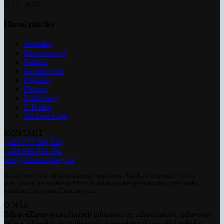
5. 12. 2022
Hlavní rubriky
Aktuality
Zdravotnictví
Politika
Sociální věci
Pojištění
Pharma
Rozhovory
E-Health
Ke kávě i čaji
KONTAKT
+420 777 264 528
+420 606 831 394
info@zdravezpravy.cz
Obsah serveru je chráněn autorským právem. Jakékoli jeho užití včetně
publikování nebo jiného šíření je zakázáno bez předchozího písemného
souhlasu Copywrite Company s.r.o.
O NÁS
ZdraveZpravy.cz
přinášejí informace ze zdravotnictví, zdravotní
péče a zdravého životního stylu s přesahem do sociální politiky.