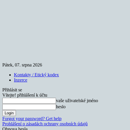
Pátek, 07. srpna 2026
Kontakty / Etický kodex
Inzerce
Přihlásit se
Vítejte! přihlášení k účtu
vaše uživatelské jméno
heslo
Forgot your password? Get help
Prohlášení o zásadách ochrany osobních údajů
Obnova hesla