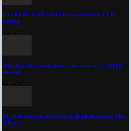
Část lékařů tvrdě zaútočila na prezidenta ČLK
Kubka
6. 12. 2021
Ministr Válek ocenil domov pro seniory za 70 000
měsíčně
10. 3. 2023
To, co se stalo ve stomatologii, je šílená ostuda, říká
Milan...