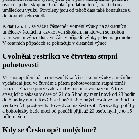
osob na jednu skupinu. Což platí pro laboratorní, praktickou a
uměleckou výuku. Povoleny jsou od téhož data také konzultace u
doktorandského studia.
K datu 25. 11. se váže i částečné uvolnění výuky na základních
umělecký školách a jazykových školách, na kterých se mohou
k prezenční výuce dostavit žáci v případě výuky jeden na jednoho.
V ostatních případech se pokračuje v distanční výuce.
Uvolnění restrikcí ve čtvrtém stupni
pohotovosti
Většina opatření až na omezení týkající se školní výuky a nočního
vycházení jsou ve čtvrtém a pátém pohotovostním stupni téměř
totožná. Zúží se pouze zákaz doby nočního vycházení. A to ze
stávajícího zákazu v čase od 21 do 5 hodiny ranní nově od 23 hodin
do 5 hodny ranní. Rozšíří se i počet přítomných osob ve vnitřních a
venkovních prostorech. To ze dvou na šest osob. Na svatby, pohřby
a bohoslužby bude moci od pondělí přijít až 20 osob, nyní je to 15
přítomných.
Kdy se Česko opět nadýchne?