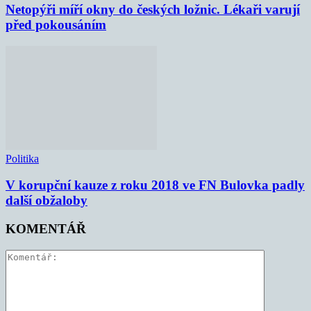
Netopýři míří okny do českých ložnic. Lékaři varují
před pokousáním
Politika
V korupční kauze z roku 2018 ve FN Bulovka padly
další obžaloby
KOMENTÁŘ