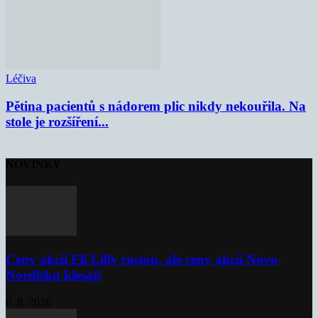
Léčiva
Pětina pacientů s nádorem plic nikdy nekouřila. Na
stole je rozšíření...
NOVINKY
Ceny akcií Eli Lilly rostou, ale ceny akcií Novo
Nordisku klesají
6. 8. 2026