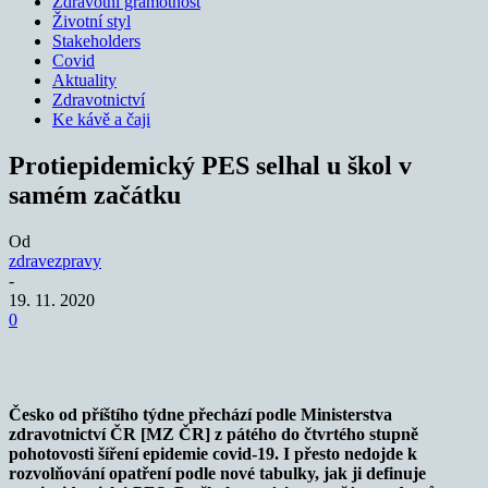
Zdravotní gramotnost
Životní styl
Stakeholders
Covid
Aktuality
Zdravotnictví
Ke kávě a čaji
Protiepidemický PES selhal u škol v
samém začátku
Od
zdravezpravy
-
19. 11. 2020
0
Česko od příštího týdne přechází podle Ministerstva
zdravotnictví ČR [MZ ČR] z pátého do čtvrtého stupně
pohotovosti šíření epidemie covid-19. I přesto nedojde k
rozvolňování opatření podle nové tabulky, jak ji definuje