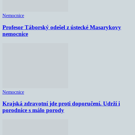
Nemocnice
Profesor Táborský odešel z ústecké Masarykovy
nemocnice
Nemocnice
Krajská zdravotní jde proti doporučení. Udrží i
porodnice s málo porody