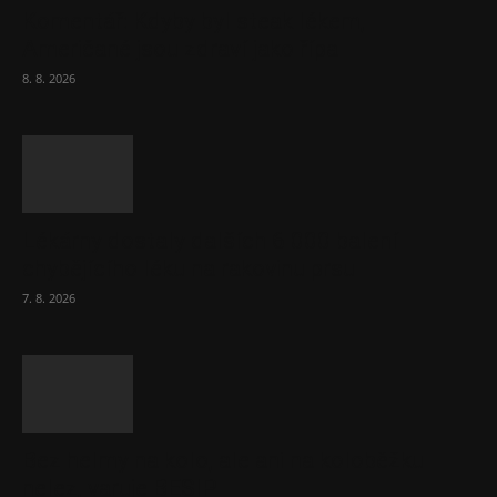
Komentář: Kdyby byl steak lékem,
Američané jsou zdraví jako řípa
8. 8. 2026
Lékárny dostaly dalších 6 000 balení
chybějícího léku na rakovinu prsu
7. 8. 2026
Bez helmy na kolo, ale ani na koloběžku
nelez, varuje BESIP