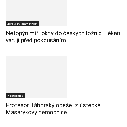
Zdravotní gramotnost
Netopýři míří okny do českých ložnic. Lékaři
varují před pokousáním
Nemocnice
Profesor Táborský odešel z ústecké
Masarykovy nemocnice