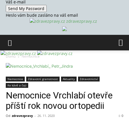
Váš e-mail
Heslo vám bude zasláno na váš email
zdravezpravy.cz
Domů
Nemocnice
Nemocnice
Zdravotní gramotnost
Aktuality
Zdravotnictví
Ke kávě a čaji
Nemocnice Vrchlabí otevře
příští rok novou ortopedii
Od
zdravezpravy
-
26. 11. 2020
0