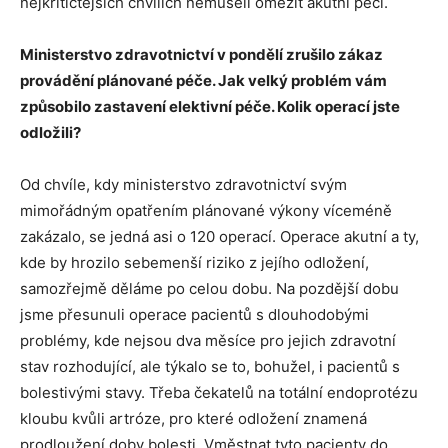
nejkritičtějších chvílích nemuseli omezit akutní péči.
Ministerstvo zdravotnictví v pondělí zrušilo zákaz
provádění plánované péče. Jak velký problém vám
způsobilo zastavení elektivní péče. Kolik operací jste
odložili?
Od chvíle, kdy ministerstvo zdravotnictví svým
mimořádným opatřením plánované výkony víceméně
zakázalo, se jedná asi o 120 operací. Operace akutní a ty,
kde by hrozilo sebemenší riziko z jejího odložení,
samozřejmě děláme po celou dobu. Na pozdější dobu
jsme přesunuli operace pacientů s dlouhodobými
problémy, kde nejsou dva měsíce pro jejich zdravotní
stav rozhodující, ale týkalo se to, bohužel, i pacientů s
bolestivými stavy. Třeba čekatelů na totální endoprotézu
kloubu kvůli artróze, pro které odložení znamená
prodloužení doby bolesti. Vměstnat tyto pacienty do