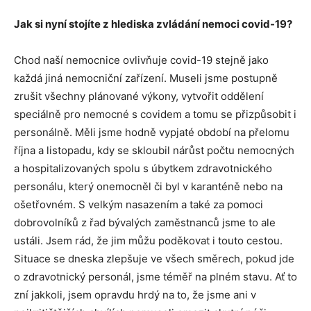
Jak si nyní stojíte z hlediska zvládání nemoci covid-19?
Chod naší nemocnice ovlivňuje covid-19 stejně jako
každá jiná nemocniční zařízení. Museli jsme postupně
zrušit všechny plánované výkony, vytvořit oddělení
speciálně pro nemocné s covidem a tomu se přizpůsobit i
personálně. Měli jsme hodně vypjaté období na přelomu
října a listopadu, kdy se skloubil nárůst počtu nemocných
a hospitalizovaných spolu s úbytkem zdravotnického
personálu, který onemocněl či byl v karanténě nebo na
ošetřovném. S velkým nasazením a také za pomoci
dobrovolníků z řad bývalých zaměstnanců jsme to ale
ustáli. Jsem rád, že jim můžu poděkovat i touto cestou.
Situace se dneska zlepšuje ve všech směrech, pokud jde
o zdravotnický personál, jsme téměř na plném stavu. Ať to
zní jakkoli, jsem opravdu hrdý na to, že jsme ani v