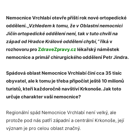
Nemocnice Vrchlabí otevře příští rok nové ortopedické
oddělení.
„Vzhledem k tomu, že v Oblastní nemocnici
Jičín ortopedické oddělení není, tak v tuto chvíli na
západ od Hradce Králové oddělení chybí,“
říká v
rozhovoru pro
ZdraveZpravy.cz
lékařský náměstek
nemocnice a primář chirurgického oddělení Petr Jindra.
Spádová oblast Nemocnice Vrchlabí činí cca 35 tisíc
obyvatel, ale k tomu je třeba připočíst ještě 10 milionů
turistů, kteří každoročně navštíví Krkonoše. Jak toto
určuje charakter vaší nemocnice?
Regionální spád Nemocnice Vrchlabí není velký, ale
protože pod nás patří západní a centrální Krkonoše, její
význam je pro celou oblast značný.