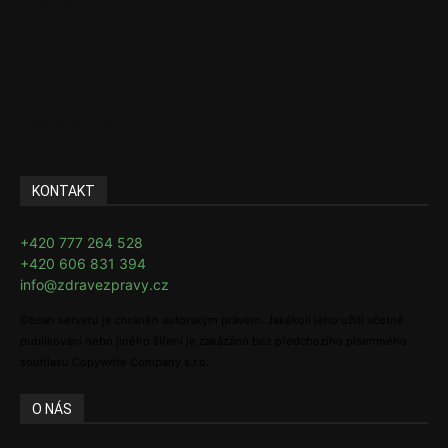
Pojištění
Pharma
Rozhovory
E-Health
Ke kávě i čaji
KONTAKT
+420 777 264 528
+420 606 831 394
info@zdravezpravy.cz
Obsah serveru je chráněn autorským právem. Jakékoli jeho užití včetně
publikování nebo jiného šíření je zakázáno bez předchozího písemného
souhlasu Copywrite Company s.r.o.
O NÁS