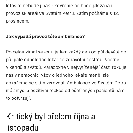
letos to nebude jinak. Otevřeme ho hned jak zahájí
provoz skiareál ve Svatém Petru. Zatím počítáme s 12.
prosincem.
Jak vypadá provoz této ambulance?
Po celou zimní sezónu je tam každý den od půl deváté do
půl páté odpoledne lékař se zdravotní sestrou. Včetně
víkendů a svátků. Paradoxně v nejvytíženější části roku je
nás v nemocnici vždy o jednoho lékaře méně, ale
dokážeme se s tím vyrovnat. Ambulance ve Svatém Petru
má smysl a pozitivní reakce od ošetřených pacientů nám
to potvrzují.
Kritický byl přelom října a
listopadu