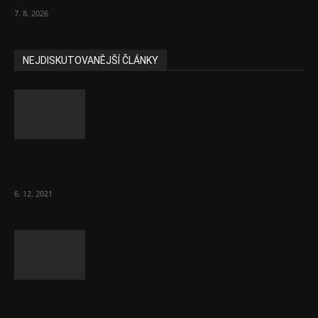
7. 8. 2026
NEJDISKUTOVANĚJŠÍ ČLÁNKY
Část lékařů tvrdě zaútočila na prezidenta
ČLK Kubka
6. 12. 2021
Ministr Válek ocenil domov pro seniory za
70 000 měsíčně