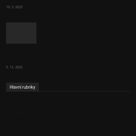
10. 3. 2023
To, co se stalo ve stomatologii, je šílená
ostuda, říká Milan...
5. 12. 2022
Hlavní rubriky
Aktuality
Zdravotnictví
Politika
Sociální věci