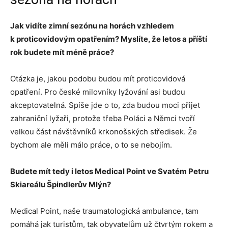
Jak vidíte zimní sezónu na horách vzhledem
k proticovidovým opatřením? Myslíte, že letos a příští
rok budete mít méně práce?
Otázka je, jakou podobu budou mít proticovidová
opatření. Pro české milovníky lyžování asi budou
akceptovatelná. Spíše jde o to, zda budou moci přijet
zahraniční lyžaři, protože třeba Poláci a Němci tvoří
velkou část návštěvníků krkonošských středisek. Že
bychom ale měli málo práce, o to se nebojím.
Budete mít tedy i letos Medical Point ve Svatém Petru
Skiareálu Špindlerův Mlýn?
Medical Point, naše traumatologická ambulance, tam
pomáhá jak turistům, tak obyvatelům už čtvrtým rokem a