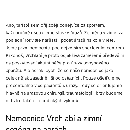
Ano, turisté sem přijíždějí ponejvíce za sportem,
každoročně ošetřujeme stovky úrazů. Zejména v zimě, za
poslední roky ale narůstá i počet úrazů na kole v létě.
Jsme první nemocnicí pod největším sportovním centrem
Krkonoš, Vrchlabí je proto odjakživa zaměřené především
na poskytování akutní péče pro úrazy pohybového
aparátu. Ale neřekl bych, že se naše nemocnice jako
celek nějak zásadně liší od ostatních. Pouze ošetřujeme
procentuálně více pacientů s úrazy. Tedy se orientujeme
hlavně na úrazovou chirurgii, traumatologii, brzy budeme
mít více také ortopedických výkonů.
Nemocnice Vrchlabí a zimní
sezóna na horách