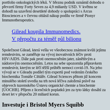
portfolio onkologických léků. V březnu podnik oznámil dohodu o
převzetí firmy Forty Seven za 4,9 miliardy USD. V květnu se
dohodl na uzavření desetileté dohody o spolupráci s Arcus
Biosciences a v červnu ohlásil nákup podílu ve firmě Pionyr
Immunotherapeutics.
Gilead koupila Immunomedics.
V přepočtu za téměř půl bilionu
Společnost Gilead, která vešla ve všeobecnou známost kvůli jejímu
remdesiviru, se zaměřuje na vývoj inovativních léčiv proti
HIV/AIDS. Dále pak proti onemocněním jater, zánětlivým a
nádorovým onemocněním. Letos na sebe upozornila přípravkem
remdesivir, kterým se léčí těžší průběh nemoci covid-19. Na jeho
vývoji se v Gileadu podílel tým expertů pod vedením českého
biochemika Tomáše Cihláře. Gilead Sciences přitom již koncem
minulého století uvedla na trh nová léčiva založená právě na
objevech tuzemského Ústavu organické chemie a biochemie
[ÚOCHB]. Příjem z licenčních poplatků jen za tyto látky dosáhl za
deset let v přepočtu 20 miliard korun.
Investuje i Bristol Myers Squibb