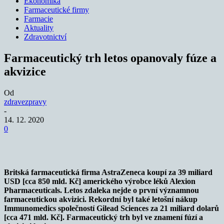
Ekonomika
Farmaceutické firmy
Farmacie
Aktuality
Zdravotnictví
Farmaceutický trh letos opanovaly fúze a
akvizice
Od
zdravezpravy
-
14. 12. 2020
0
Britská farmaceutická firma AstraZeneca koupí za 39 miliard
USD [cca 850 mld. Kč] amerického výrobce léků Alexion
Pharmaceuticals. Letos zdaleka nejde o první významnou
farmaceutickou akvizici. Rekordní byl také letošní nákup
Immunomedics společností Gilead Sciences za 21 miliard dolarů
[cca 471 mld. Kč]. Farmaceutický trh byl ve znamení fúzí a