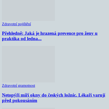
Zdravotní pojištění
Přehledně: Jaká je hrazená prevence pro ženy u
praktika od ledna...
Zdravotní gramotnost
Netopýři míří okny do českých ložnic. Lékaři varují
před pokousáním