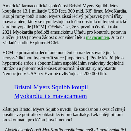
Americká farmaceutická společnost Bristol Myers Squibb letos
koupila za 13,1 miliardy USD [cca 300 mld. Kč] firmu MyoKardia.
Koupí firmy totiž Bristol Myers získá léčivý přípravek první třídy
mavacamten, který se nyní testuje na léčbu obstrukční hypertrofické
kardiomyopatie [HCM]. Očekává se, že v prvním čtvrtletí roku
2021 Myokardia předloží americkému Úřadu pro kontrolu potravin
a léčiv [FDA] novou žádost o schválení léku
mavacamten
. A to na
základě studie Explorer-HCM.
HCM je primární srdeční onemocnění charakterizované jinak
nevysvětlitelnou hypertrofií srdce [hypertenze]. Podle lékařů jde o
hypertrofie srdce s abnormálním uspořádáním svaloviny doplněné
fibrózou a přítomností ložisek abnormální struktury myokardu.
Nemoc jen v USA a v Evropě ovlivňuje asi 200 000 lidí.
Bristol Myers Squibb koupil
Myokardiu i s mavacamtem
Zástupci Bristol Myers Squibb uvedli, že současnou akvizicí chtějí
posílit své portfolio v oblasti léčiv pro kardiaky. Lék chtějí přitom
prozkoumat i pro léčbu jiných nemocí.
„Akvizicí společnosti MyoKardia posilujeme naší již nyní vynikající