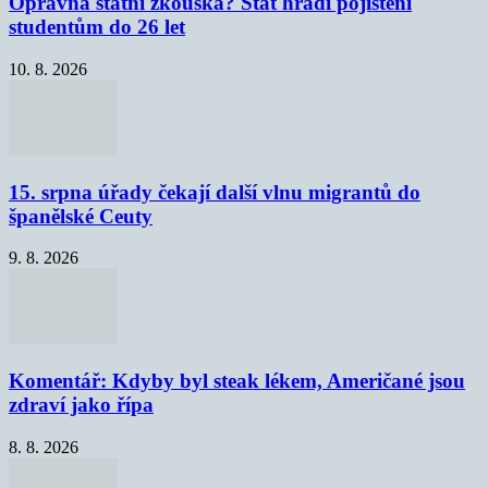
Opravná státní zkouška? Stát hradí pojištění
studentům do 26 let
10. 8. 2026
15. srpna úřady čekají další vlnu migrantů do
španělské Ceuty
9. 8. 2026
Komentář: Kdyby byl steak lékem, Američané jsou
zdraví jako řípa
8. 8. 2026