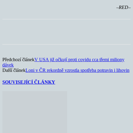
–RED–
Předchozí článek
V USA již očkují proti covidu cca třemi miliony
dávek
Další článek
Loni v ČR rekordně vzrostla spotřeba potravin i lihovin
SOUVISEJÍCÍ ČLÁNKY