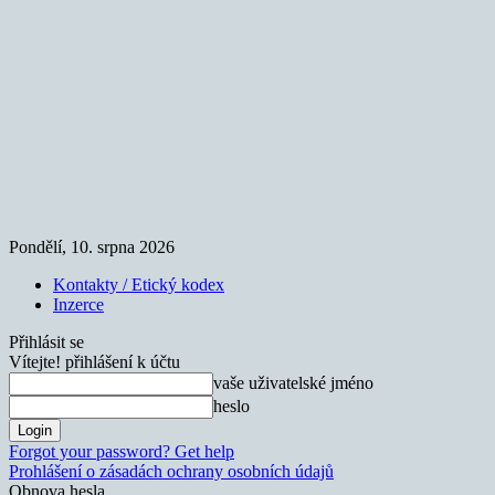
Pondělí, 10. srpna 2026
Kontakty / Etický kodex
Inzerce
Přihlásit se
Vítejte! přihlášení k účtu
vaše uživatelské jméno
heslo
Forgot your password? Get help
Prohlášení o zásadách ochrany osobních údajů
Obnova hesla