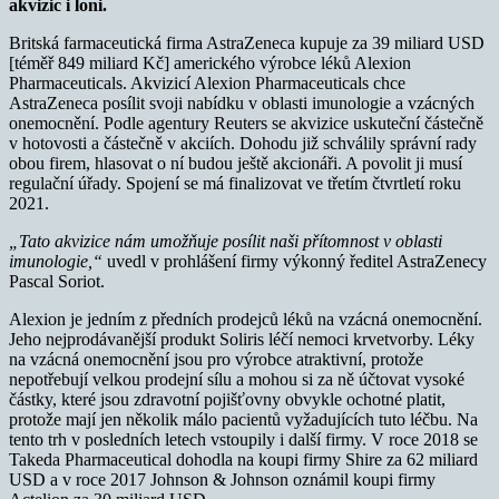
akvizic i loni.
Britská farmaceutická firma AstraZeneca kupuje za 39 miliard USD
[téměř 849 miliard Kč] amerického výrobce léků Alexion
Pharmaceuticals. Akvizicí Alexion Pharmaceuticals chce
AstraZeneca posílit svoji nabídku v oblasti imunologie a vzácných
onemocnění. Podle agentury Reuters se akvizice uskuteční částečně
v hotovosti a částečně v akciích. Dohodu již schválily správní rady
obou firem, hlasovat o ní budou ještě akcionáři. A povolit ji musí
regulační úřady. Spojení se má finalizovat ve třetím čtvrtletí roku
2021.
„Tato akvizice nám umožňuje posílit naši přítomnost v oblasti
imunologie,“
uvedl v prohlášení firmy výkonný ředitel AstraZenecy
Pascal Soriot.
Alexion je jedním z předních prodejců léků na vzácná onemocnění.
Jeho nejprodávanější produkt Soliris léčí nemoci krvetvorby. Léky
na vzácná onemocnění jsou pro výrobce atraktivní, protože
nepotřebují velkou prodejní sílu a mohou si za ně účtovat vysoké
částky, které jsou zdravotní pojišťovny obvykle ochotné platit,
protože mají jen několik málo pacientů vyžadujících tuto léčbu. Na
tento trh v posledních letech vstoupily i další firmy. V roce 2018 se
Takeda Pharmaceutical dohodla na koupi firmy Shire za 62 miliard
USD a v roce 2017 Johnson & Johnson oznámil koupi firmy