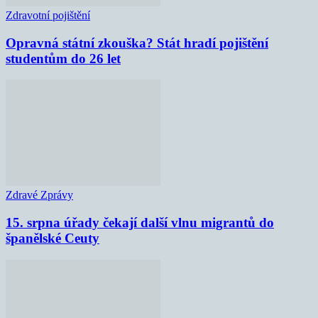
Zdravotní pojištění
Opravná státní zkouška? Stát hradí pojištění
studentům do 26 let
Zdravé Zprávy
15. srpna úřady čekají další vlnu migrantů do
španělské Ceuty