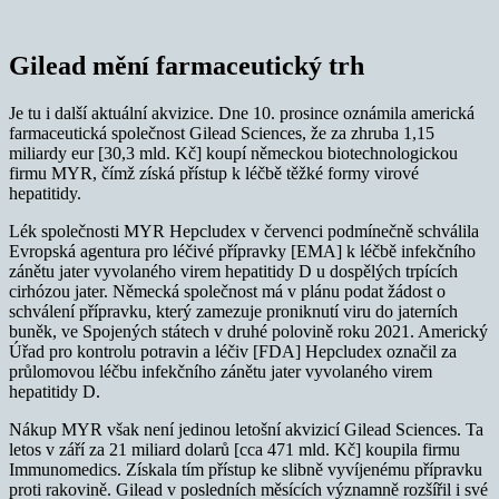
Gilead mění farmaceutický trh
Je tu i další aktuální akvizice. Dne 10. prosince oznámila americká
farmaceutická společnost Gilead Sciences, že za zhruba 1,15
miliardy eur [30,3 mld. Kč] koupí německou biotechnologickou
firmu MYR, čímž získá přístup k léčbě těžké formy virové
hepatitidy.
Lék společnosti MYR Hepcludex v červenci podmínečně schválila
Evropská agentura pro léčivé přípravky [EMA] k léčbě infekčního
zánětu jater vyvolaného virem hepatitidy D u dospělých trpících
cirhózou jater. Německá společnost má v plánu podat žádost o
schválení přípravku, který zamezuje proniknutí viru do jaterních
buněk, ve Spojených státech v druhé polovině roku 2021. Americký
Úřad pro kontrolu potravin a léčiv [FDA] Hepcludex označil za
průlomovou léčbu infekčního zánětu jater vyvolaného virem
hepatitidy D.
Nákup MYR však není jedinou letošní akvizicí Gilead Sciences. Ta
letos v září za 21 miliard dolarů [cca 471 mld. Kč] koupila firmu
Immunomedics. Získala tím přístup ke slibně vyvíjenému přípravku
proti rakovině. Gilead v posledních měsících významně rozšířil i své