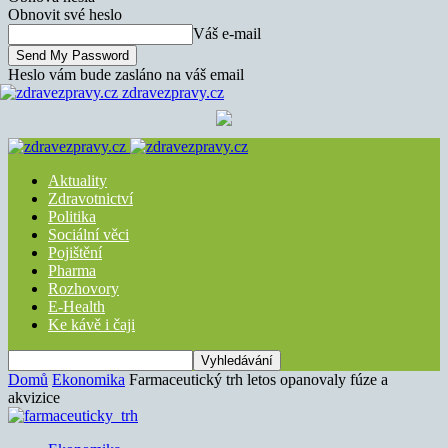
Obnovit své heslo
Váš e-mail
Heslo vám bude zasláno na váš email
zdravezpravy.cz
Aktuality
Zdravotnictví
Politika
Sociální věci
Pojištění
Pharma
Rozhovory
E-Health
Ke kávě i čaji
Domů
Ekonomika
Farmaceutický trh letos opanovaly fúze a
akvizice