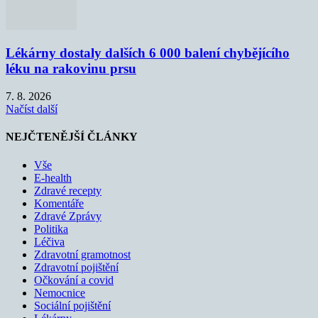
Lékárny dostaly dalších 6 000 balení chybějícího
léku na rakovinu prsu
7. 8. 2026
Načíst další
NEJČTENĚJŠÍ ČLÁNKY
Vše
E-health
Zdravé recepty
Komentáře
Zdravé Zprávy
Politika
Léčiva
Zdravotní gramotnost
Zdravotní pojištění
Očkování a covid
Nemocnice
Sociální pojištění