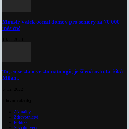
Ministr Válek ocenil domov pro seniory za 70 000
měsíčně
10. 3. 2023
To, co se stalo ve stomatologii, je šílená ostuda, říká
Milan...
5. 12. 2022
Hlavní rubriky
Aktuality
Zdravotnictví
Politika
Sociální věci