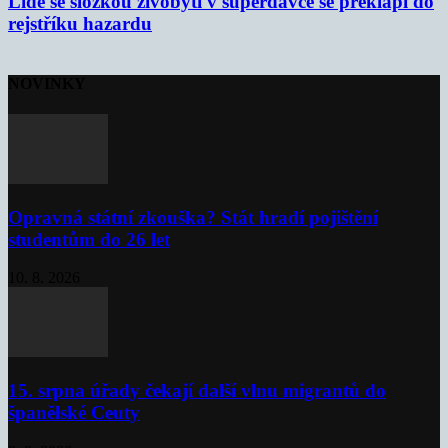
Lidé se složkou živobytí v superdávce se překlápí do
rejstříku hazardu
NOVINKY
Opravná státní zkouška? Stát hradí pojištění
studentům do 26 let
10. 8. 2026
15. srpna úřady čekají další vlnu migrantů do
španělské Ceuty