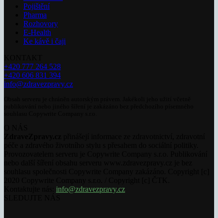
Pojištění
Pharma
Rozhovory
E-Health
Ke kávě i čaji
KONTAKT
+420 777 264 528
+420 606 831 394
info@zdravezpravy.cz
Obsah serveru je chráněn autorským právem. Jakékoli jeho užití včetně
publikování nebo jiného šíření je zakázáno bez předchozího písemného
souhlasu Copywrite Company s.r.o.
O NÁS
ZdraveZpravy.cz
přinášejí informace ze zdravotnictví, zdravotní
péče a zdravého životního stylu s přesahem do sociální politiky.
Provozovatelem serveru je Copywrite Company s.r.o. Publikování
nebo další šíření obsahu serveru www.zdravezpravy.cz je bez
souhlasu společnosti Copywrite Company zakázáno. Copyright [c]
2020 Copywrite Company s.r.o. / Copyright [c] ČTK.
Kontaktujte nás:
info@zdravezpravy.cz
SLEDUJTE NÁS