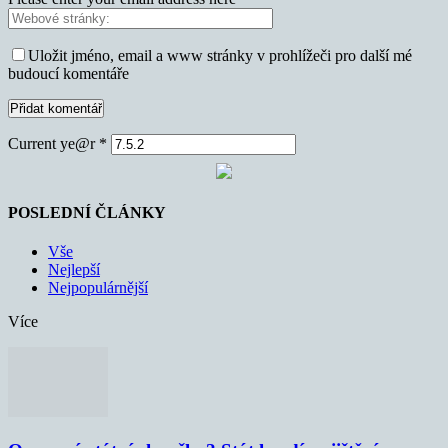
Uložit jméno, email a www stránky v prohlížeči pro další mé
budoucí komentáře
Current ye@r
*
POSLEDNÍ ČLÁNKY
Vše
Nejlepší
Nejpopulárnější
Více