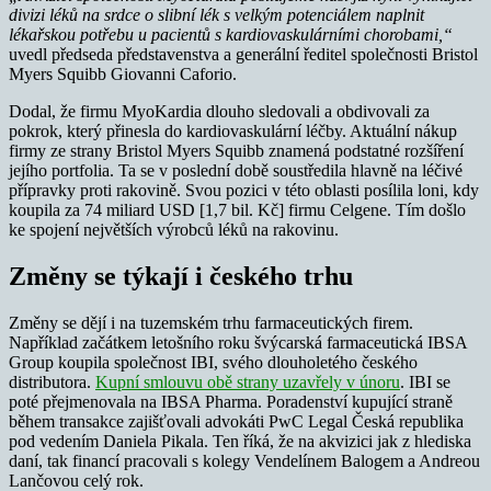
divizi léků na srdce o slibní lék s velkým potenciálem naplnit
lékařskou potřebu u pacientů s kardiovaskulárními chorobami,“
uvedl předseda představenstva a generální ředitel společnosti Bristol
Myers Squibb Giovanni Caforio.
Dodal, že firmu MyoKardia dlouho sledovali a obdivovali za
pokrok, který přinesla do kardiovaskulární léčby. Aktuální nákup
firmy ze strany Bristol Myers Squibb znamená podstatné rozšíření
jejího portfolia. Ta se v poslední době soustředila hlavně na léčivé
přípravky proti rakovině. Svou pozici v této oblasti posílila loni, kdy
koupila za 74 miliard USD [1,7 bil. Kč] firmu Celgene. Tím došlo
ke spojení největších výrobců léků na rakovinu.
Změny se týkají i českého trhu
Změny se dějí i na tuzemském trhu farmaceutických firem.
Například začátkem letošního roku švýcarská farmaceutická IBSA
Group koupila společnost IBI, svého dlouholetého českého
distributora.
Kupní smlouvu obě strany uzavřely v únoru
. IBI se
poté přejmenovala na IBSA Pharma. Poradenství kupující straně
během transakce zajišťovali advokáti PwC Legal Česká republika
pod vedením Daniela Pikala. Ten říká, že na akvizici jak z hlediska
daní, tak financí pracovali s kolegy Vendelínem Balogem a Andreou
Lančovou celý rok.