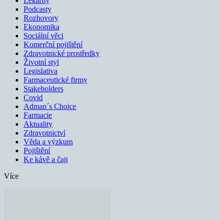
Lékárny
Podcasty
Rozhovory
Ekonomika
Sociální věci
Komerční pojištění
Zdravotnické prostředky
Životní styl
Legislativa
Farmaceutické firmy
Stakeholders
Covid
Adman´s Choice
Farmacie
Aktuality
Zdravotnictví
Věda a výzkum
Pojištění
Ke kávě a čaji
Více