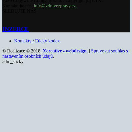
2020 Copywrite Company s.r.o. / Copyright [c] ČTK.
Kontaktujte nás:
info@zdravezpravy.cz
SLEDUJTE NÁS
INZERCE
Kontakty / Etický kodex
© Realizace © 2018,
Xcreative - webdesign
. |
Spravovat souhlas s
nastavením osobních údajů
.
adm_sticky