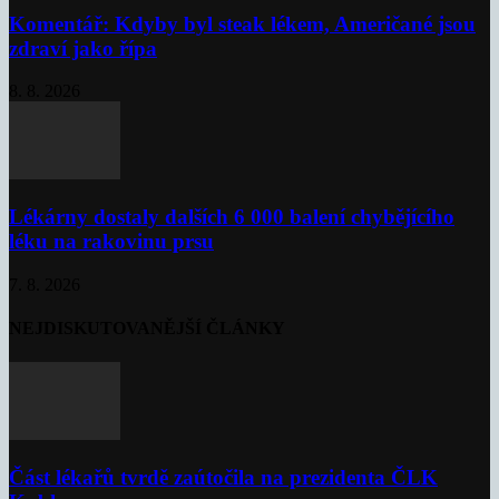
Komentář: Kdyby byl steak lékem, Američané jsou
zdraví jako řípa
8. 8. 2026
Lékárny dostaly dalších 6 000 balení chybějícího
léku na rakovinu prsu
7. 8. 2026
NEJDISKUTOVANĚJŠÍ ČLÁNKY
Část lékařů tvrdě zaútočila na prezidenta ČLK