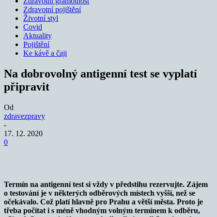
Zdravotní gramotnost
Zdravotní pojištění
Životní styl
Covid
Aktuality
Pojištění
Ke kávě a čaji
Na dobrovolný antigenní test se vyplatí
připravit
Od
zdravezpravy
-
17. 12. 2020
0
Termín na antigenní test si vždy v předstihu rezervujte. Zájem
o testování je v některých odběrových místech vyšší, než se
očekávalo. Což platí hlavně pro Prahu a větší města. Proto je
třeba počítat i s méně vhodným volným termínem k odběru,