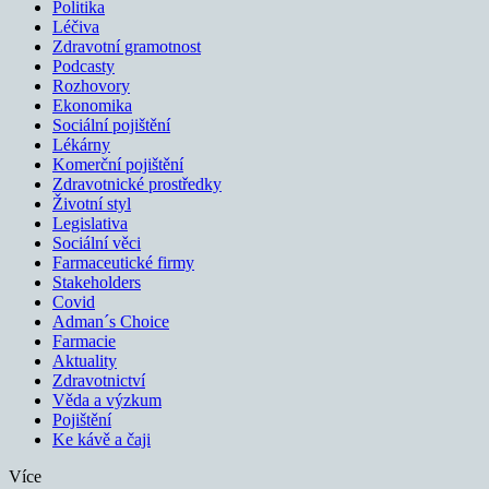
Politika
Léčiva
Zdravotní gramotnost
Podcasty
Rozhovory
Ekonomika
Sociální pojištění
Lékárny
Komerční pojištění
Zdravotnické prostředky
Životní styl
Legislativa
Sociální věci
Farmaceutické firmy
Stakeholders
Covid
Adman´s Choice
Farmacie
Aktuality
Zdravotnictví
Věda a výzkum
Pojištění
Ke kávě a čaji
Více