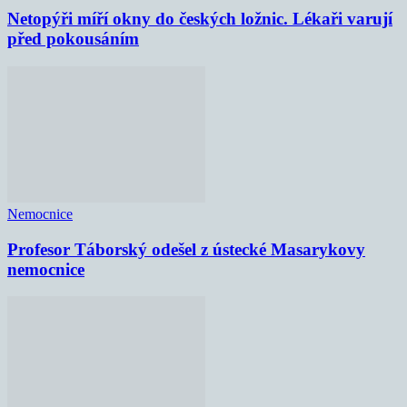
Netopýři míří okny do českých ložnic. Lékaři varují
před pokousáním
Nemocnice
Profesor Táborský odešel z ústecké Masarykovy
nemocnice