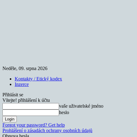
Neděle, 09. srpna 2026
Kontakty / Etický kodex
Inzerce
Přihlásit se
Vítejte! přihlášení k účtu
vaše uživatelské jméno
heslo
Forgot your password? Get help
Prohlášení o zásadách ochrany osobních údajů
Obnova hesla