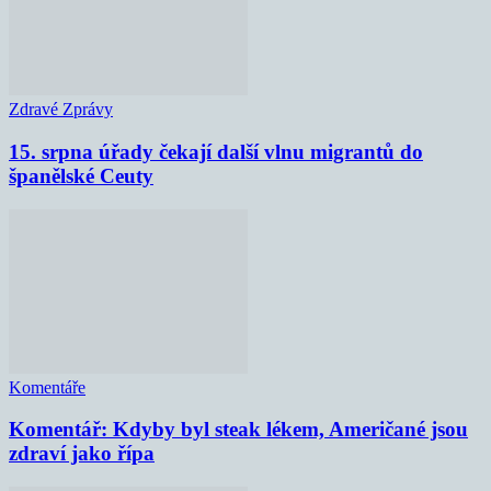
Zdravé Zprávy
15. srpna úřady čekají další vlnu migrantů do
španělské Ceuty
Komentáře
Komentář: Kdyby byl steak lékem, Američané jsou
zdraví jako řípa