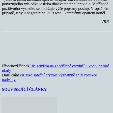
potvrzujícího výsledku je třeba dbát karanténní pravidla. V případě
pozitivního výsledku se dodržuje výše popsaný postup. V opačném
případě, tedy u negativního PCR testu, karanténní opatření končí.
–VRN–
Předchozí článek
Ella zemřela na znečištěné ovzduší, uvedly britské
úřady
Další článek
Riziko srdeční arytmie významně sniží redukce
nadváhy
SOUVISEJÍCÍ ČLÁNKY