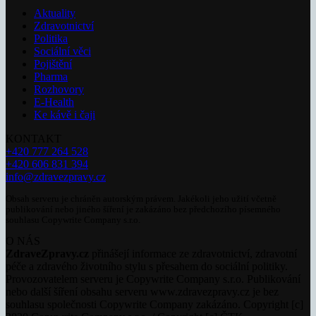
Aktuality
Zdravotnictví
Politika
Sociální věci
Pojištění
Pharma
Rozhovory
E-Health
Ke kávě i čaji
KONTAKT
+420 777 264 528
+420 606 831 394
info@zdravezpravy.cz
Obsah serveru je chráněn autorským právem. Jakékoli jeho užití včetně
publikování nebo jiného šíření je zakázáno bez předchozího písemného
souhlasu Copywrite Company s.r.o.
O NÁS
ZdraveZpravy.cz
přinášejí informace ze zdravotnictví, zdravotní
péče a zdravého životního stylu s přesahem do sociální politiky.
Provozovatelem serveru je Copywrite Company s.r.o. Publikování
nebo další šíření obsahu serveru www.zdravezpravy.cz je bez
souhlasu společnosti Copywrite Company zakázáno. Copyright [c]