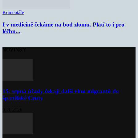
Komentáře
I v medicíně čekáme na bod zlomu. Platí to i pro
léčbu...
NOVINKY
15. srpna úřady čekají další vlnu migrantů do
španělské Ceuty
9. 8. 2026