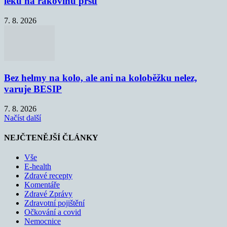
léku na rakovinu prsu
7. 8. 2026
Bez helmy na kolo, ale ani na koloběžku nelez,
varuje BESIP
7. 8. 2026
Načíst další
NEJČTENĚJŠÍ ČLÁNKY
Vše
E-health
Zdravé recepty
Komentáře
Zdravé Zprávy
Zdravotní pojištění
Očkování a covid
Nemocnice