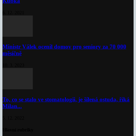
Kubka
6. 12. 2021
Ministr Válek ocenil domov pro seniory za 70 000
měsíčně
10. 3. 2023
To, co se stalo ve stomatologii, je šílená ostuda, říká
Milan...
5. 12. 2022
Hlavní rubriky