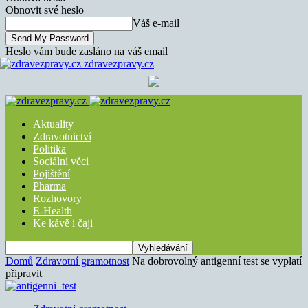
Obnovit své heslo
Váš e-mail
Heslo vám bude zasláno na váš email
zdravezpravy.cz
Aktuality
Zdravotnictví
Politika
Sociální věci
Pojištění
Pharma
Rozhovory
E-Health
Ke kávě i čaji
Domů
Zdravotní gramotnost
Na dobrovolný antigenní test se vyplatí
připravit