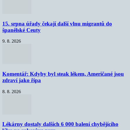
15. srpna úřady čekají další vlnu migrantů do
španělské Ceuty
9. 8. 2026
Komentář: Kdyby byl steak lékem, Američané jsou
zdraví jako řípa
8. 8. 2026
Lékárny dostaly dalších 6 000 balení chybějícího