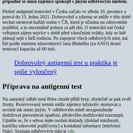
případně se musí zájemce spokojit s jiným odběrovým místem.
Plošné antigenní testování v Česku začalo ve středu 16. prosince a
potrvá do 15. ledna 2021. Dobrovolně a zdarma se může v této době
nechat otestovat každá osoba v ČR, která je účastna na zdravotním
pojištění, a to maximálně jednou za pět dní. O testování má česká
veřejnost zájem nejvíce v době před vánočními svátky, kdy se lidé
plánují sejít s širší rodinou. Po zapojení všech odběrových míst, má
být podle ministra zdravotnictví Jana Blatného [za ANO] denní
testovací kapacita až 60 tisíc.
Dobrovolný antigenní test u praktika je
spíše vyloučený
Příprava na antigenní test
Na samotný odběr není třeba chodit příliš brzy, zbytečně se pak tvoří
fronty. Rezervovaný termín může zájemce kdykoliv stornovat a
uvolnit tak místo jiným. V odběrovém místě nezapomínejte
dodržovat preventivní opatření, především dodržování rozestupů.
Ujistěte se, že s sebou máte osobní doklady [doklad totožnosti,
kartičku zdravotní pojišťovny] a kontaktní informace [telefonní
číslo]. Seznam odběrových míst je
zde
.