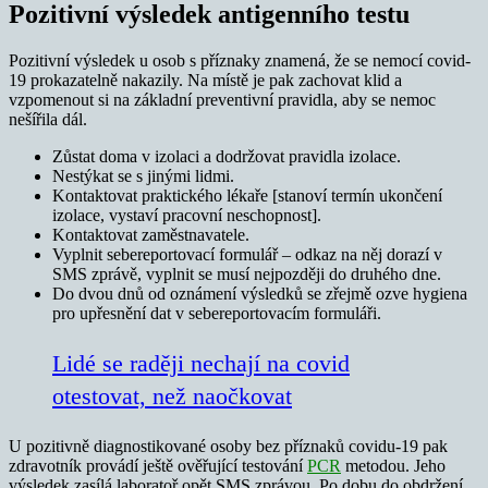
Pozitivní výsledek antigenního testu
Pozitivní výsledek u osob s příznaky znamená, že se nemocí covid-
19 prokazatelně nakazily. Na místě je pak zachovat klid a
vzpomenout si na základní preventivní pravidla, aby se nemoc
nešířila dál.
Zůstat doma v izolaci a dodržovat pravidla izolace.
Nestýkat se s jinými lidmi.
Kontaktovat praktického lékaře [stanoví termín ukončení
izolace, vystaví pracovní neschopnost].
Kontaktovat zaměstnavatele.
Vyplnit sebereportovací formulář – odkaz na něj dorazí v
SMS zprávě, vyplnit se musí nejpozději do druhého dne.
Do dvou dnů od oznámení výsledků se zřejmě ozve hygiena
pro upřesnění dat v sebereportovacím formuláři.
Lidé se raději nechají na covid
otestovat, než naočkovat
U pozitivně diagnostikované osoby bez příznaků covidu-19 pak
zdravotník provádí ještě ověřující testování
PCR
metodou. Jeho
výsledek zasílá laboratoř opět SMS zprávou. Po dobu do obdržení