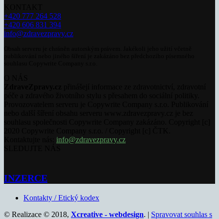
KONTAKT
+420 777 264 528
+420 606 831 394
info@zdravezpravy.cz
Obsah serveru je chráněn autorským právem. Jakékoli jeho užití včetně
publikování nebo jiného šíření je zakázáno bez předchozího písemného
souhlasu Copywrite Company s.r.o.
O NÁS
ZdraveZpravy.cz
přinášejí informace ze zdravotnictví, zdravotní
péče a zdravého životního stylu s přesahem do sociální politiky.
Provozovatelem serveru je Copywrite Company s.r.o. Publikování
nebo další šíření obsahu serveru www.zdravezpravy.cz je bez
souhlasu společnosti Copywrite Company zakázáno. Copyright [c]
2020 Copywrite Company s.r.o. / Copyright [c] ČTK.
Kontaktujte nás:
info@zdravezpravy.cz
SLEDUJTE NÁS
INZERCE
Kontakty / Etický kodex
© Realizace © 2018,
Xcreative - webdesign
. |
Spravovat souhlas s