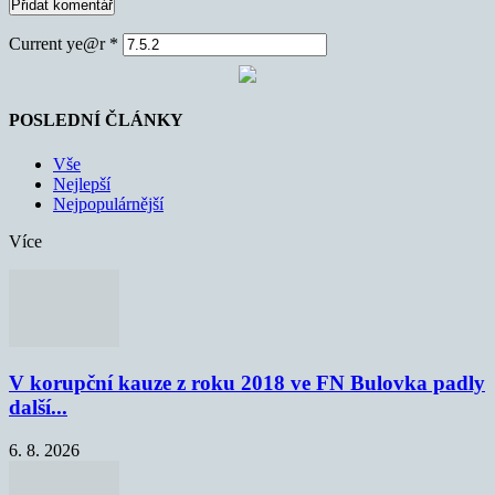
Current ye@r
*
POSLEDNÍ ČLÁNKY
Vše
Nejlepší
Nejpopulárnější
Více
V korupční kauze z roku 2018 ve FN Bulovka padly
další...
6. 8. 2026