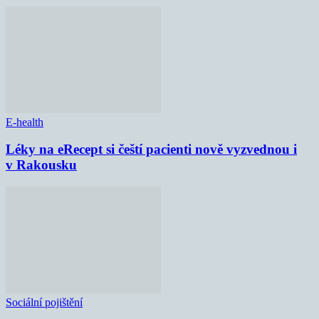
E-health
Léky na eRecept si čeští pacienti nově vyzvednou i
v Rakousku
Sociální pojištění