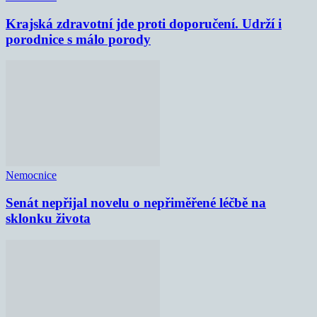
Krajská zdravotní jde proti doporučení. Udrží i
porodnice s málo porody
Nemocnice
Senát nepřijal novelu o nepřiměřené léčbě na
sklonku života