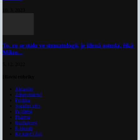
10. 3. 2023
To, co se stalo ve stomatologii, je šílená ostuda, říká
Milan...
5. 12. 2022
Hlavní rubriky
Aktuality
Zdravotnictví
Politika
Sociální věci
Pojištění
Pharma
Rozhovory
E-Health
Ke kávě i čaji