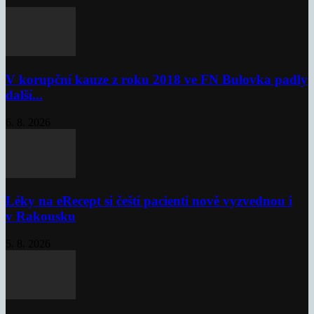
V korupční kauze z roku 2018 ve FN Bulovka padly
další...
6. 8. 2026
Léky na eRecept si čeští pacienti nově vyzvednou i
v Rakousku
5. 8. 2026