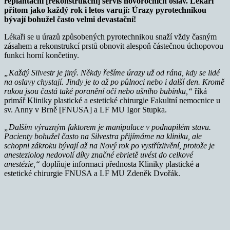
replantační [rekonstrukční] servis novoročních oslav. Lékaři
přitom jako každý rok i letos varují: Úrazy pyrotechnikou
bývají bohužel často velmi devastační!
Lékaři se u úrazů způsobených pyrotechnikou snaží vždy časným
zásahem a rekonstrukcí prstů obnovit alespoň částečnou úchopovou
funkci horní končetiny.
„Každý Silvestr je jiný. Někdy řešíme úrazy už od rána, kdy se lidé
na oslavy chystají. Jindy je to až po půlnoci nebo i další den. Kromě
rukou jsou častá také poranění očí nebo ušního bubínku,“
říká
primář Kliniky plastické a estetické chirurgie Fakultní nemocnice u
sv. Anny v Brně [FNUSA] a LF MU Igor Stupka.
„
Dalším výrazným faktorem je manipulace v podnapilém stavu.
Pacienty bohužel často na Silvestra přijímáme na kliniku, ale
schopni zákroku bývají až na Nový rok po vystřízlivění, protože je
anesteziolog nedovolí díky značné ebrietě uvést do celkové
anestézie,“
doplňuje informaci přednosta Kliniky plastické a
estetické chirurgie FNUSA a LF MU Zdeněk Dvořák.