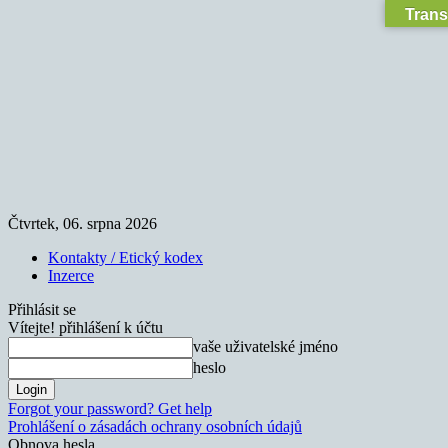
Trans
Čtvrtek, 06. srpna 2026
Kontakty / Etický kodex
Inzerce
Přihlásit se
Vítejte! přihlášení k účtu
vaše uživatelské jméno
heslo
Forgot your password? Get help
Prohlášení o zásadách ochrany osobních údajů
Obnova hesla