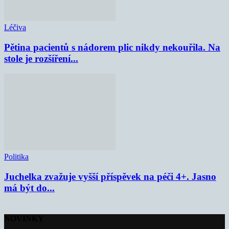
Léčiva
Pětina pacientů s nádorem plic nikdy nekouřila. Na
stole je rozšíření...
Politika
Juchelka zvažuje vyšší příspěvek na péči 4+. Jasno
má být do...
NOVINKY