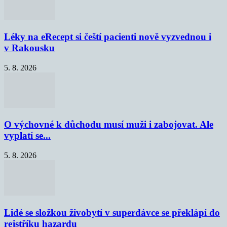
Léky na eRecept si čeští pacienti nově vyzvednou i
v Rakousku
5. 8. 2026
O výchovné k důchodu musí muži i zabojovat. Ale
vyplatí se...
5. 8. 2026
Lidé se složkou živobytí v superdávce se překlápí do
rejstříku hazardu