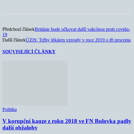
Předchozí článek
Británie bude očkovat další vakcínou proti covidu-
19
Další článek
ÚZIS: Tržby lékáren vzrostly v roce 2019 o tři procenta
SOUVISEJÍCÍ ČLÁNKY
Politika
V korupční kauze z roku 2018 ve FN Bulovka padly
další obžaloby