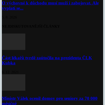
O výchovné k důchodu musí muži i zabojovat. Ale
vyplatí se...
5. 8. 2026
NEJDISKUTOVANĚJŠÍ ČLÁNKY
Část lékařů tvrdě zaútočila na prezidenta ČLK
Kubka
6. 12. 2021
Ministr Válek ocenil domov pro seniory za 70 000
měsíčně