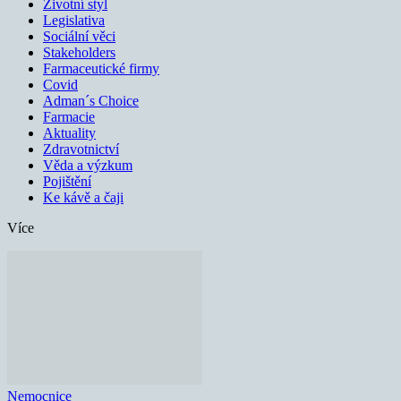
Životní styl
Legislativa
Sociální věci
Stakeholders
Farmaceutické firmy
Covid
Adman´s Choice
Farmacie
Aktuality
Zdravotnictví
Věda a výzkum
Pojištění
Ke kávě a čaji
Více
Nemocnice