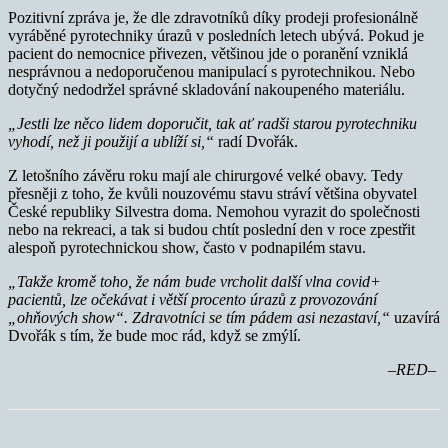
Pozitivní zpráva je, že dle zdravotníků díky prodeji profesionálně
vyráběné pyrotechniky úrazů v posledních letech ubývá. Pokud je
pacient do nemocnice přivezen, většinou jde o poranění vzniklá
nesprávnou a nedoporučenou manipulací s pyrotechnikou. Nebo
dotyčný nedodržel správné skladování nakoupeného materiálu.
„
Jestli lze něco lidem doporučit, tak ať radši starou pyrotechniku
vyhodí, než ji použijí a ublíží si
,“
radí Dvořák.
Z letošního závěru roku mají ale chirurgové velké obavy. Tedy
přesněji z toho, že kvůli nouzovému stavu stráví většina obyvatel
České republiky Silvestra doma. Nemohou vyrazit do společnosti
nebo na rekreaci, a tak si budou chtít poslední den v roce zpestřit
alespoň pyrotechnickou show, často v podnapilém stavu.
„Takže kromě toho, že nám bude vrcholit další vlna covid+
pacientů, lze očekávat i větší procento úrazů z provozování
„ohňových show“. Zdravotníci se tím pádem asi nezastaví,“
uzavírá
Dvořák s tím, že bude moc rád, když se zmýlí.
–RED–