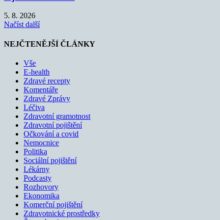
5. 8. 2026
Načíst další
NEJČTENĚJŠÍ ČLÁNKY
Vše
E-health
Zdravé recepty
Komentáře
Zdravé Zprávy
Léčiva
Zdravotní gramotnost
Zdravotní pojištění
Očkování a covid
Nemocnice
Politika
Sociální pojištění
Lékárny
Podcasty
Rozhovory
Ekonomika
Komerční pojištění
Zdravotnické prostředky