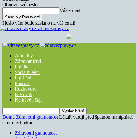
Obnovit své heslo
Váš e-mail
Heslo vám bude zasláno na váš email
zdravezpravy.cz
Aktuality
Zdravotnictví
Politika
Sociální věci
Pojištění
Pharma
Rozhovory
E-Health
Ke kávě i čaji
Domů
Zdravotní gramotnost
Lékaři varují před špatnou manipulací
s pyrotechnikou
Zdravotní gramotnost