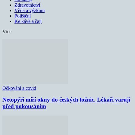
Zdravotnictví
Věda a výzkum
Pojištění
Ke kávě a čaji
Více
Očkování a covid
Netopýři míří okny do českých ložnic. Lékaři varují
před pokousáním