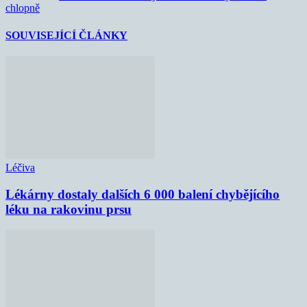
chlopně
SOUVISEJÍCÍ ČLÁNKY
Léčiva
Lékárny dostaly dalších 6 000 balení chybějícího
léku na rakovinu prsu