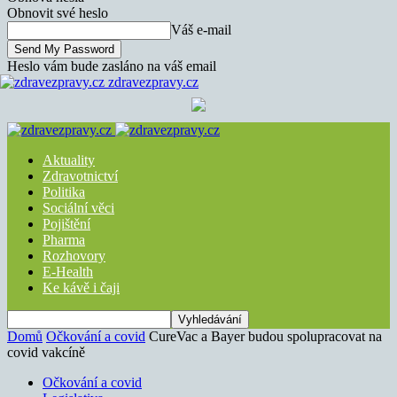
Obnovit své heslo
Váš e-mail
Heslo vám bude zasláno na váš email
zdravezpravy.cz
Aktuality
Zdravotnictví
Politika
Sociální věci
Pojištění
Pharma
Rozhovory
E-Health
Ke kávě i čaji
Domů
Očkování a covid
CureVac a Bayer budou spolupracovat na
covid vakcíně
Očkování a covid