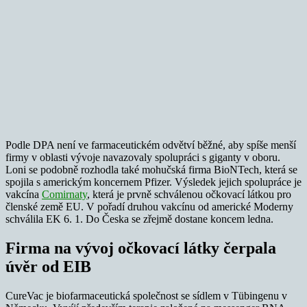
Podle DPA není ve farmaceutickém odvětví běžné, aby spíše menší
firmy v oblasti vývoje navazovaly spolupráci s giganty v oboru.
Loni se podobně rozhodla také mohučská firma BioNTech, která se
spojila s americkým koncernem Pfizer. Výsledek jejich spolupráce je
vakcína
Comirnaty
, která je prvně schválenou očkovací látkou pro
členské země EU. V pořadí druhou vakcínu od americké Moderny
schválila EK 6. 1. Do Česka se zřejmě dostane koncem ledna.
Firma na vývoj očkovací látky čerpala
úvěr od EIB
CureVac je biofarmaceutická společnost se sídlem v Tübingenu v