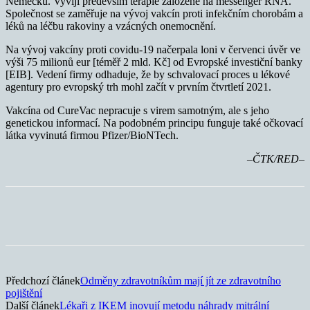
Německu. Vyvíjí především terapie založené na messenger RNA.
Společnost se zaměřuje na vývoj vakcín proti infekčním chorobám a
léků na léčbu rakoviny a vzácných onemocnění.
Na vývoj vakcíny proti covidu-19 načerpala loni v červenci úvěr ve
výši 75 milionů eur [téměř 2 mld. Kč] od Evropské investiční banky
[EIB]. Vedení firmy odhaduje, že by schvalovací proces u lékové
agentury pro evropský trh mohl začít v prvním čtvrtletí 2021.
Vakcína od CureVac nepracuje s virem samotným, ale s jeho
genetickou informací. Na podobném principu funguje také očkovací
látka vyvinutá firmou Pfizer/BioNTech.
–ČTK/RED–
Předchozí článek
Odměny zdravotníkům mají jít ze zdravotního
pojištění
Další článek
Lékaři z IKEM inovují metodu náhrady mitrální