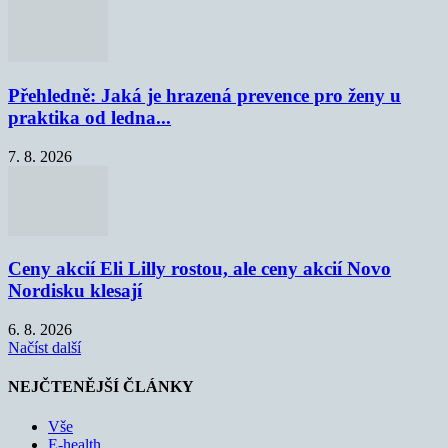
Přehledně: Jaká je hrazená prevence pro ženy u
praktika od ledna...
7. 8. 2026
Ceny akcií Eli Lilly rostou, ale ceny akcií Novo
Nordisku klesají
6. 8. 2026
Načíst další
NEJČTENĚJŠÍ ČLÁNKY
Vše
E-health