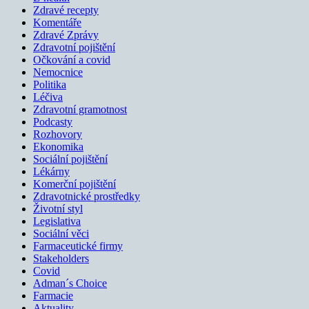
Zdravé recepty
Komentáře
Zdravé Zprávy
Zdravotní pojištění
Očkování a covid
Nemocnice
Politika
Léčiva
Zdravotní gramotnost
Podcasty
Rozhovory
Ekonomika
Sociální pojištění
Lékárny
Komerční pojištění
Zdravotnické prostředky
Životní styl
Legislativa
Sociální věci
Farmaceutické firmy
Stakeholders
Covid
Adman´s Choice
Farmacie
Aktuality