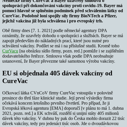
Německé firmy CureVac a Bayer uzavřely smlouvu o
spolupráci při dokončování vakcíny proti covidu-19. Bayer má
pomoci hlavně se splněním podmínek před schválením látky od
CureVac. Podobně loni spojily síly firmy BioNTech a Pfizer,
jejichž vakcína již byla schválena i pro evropský trh.
Obě firmy dnes [7. 1. 2021] podle německé agentury DPA
oznámily, že uzavřely dohodu o spolupráci a službách. Bayer se má
zapojit především do nákladných prací, které jsou nutné pro
schválení vakcíny. Podílet se má i na příslušné studii. Kromě toho
CurVacu
[na obrázku sídlo firmy, pozn. red.] pomůže i se zajištěním
dodavatelského řetězce. Smlouva však podle DPA neobsahuje
ustanovení, že Bayer převezme také samotnou výrobu vakcíny.
EU si objednala 405 dávek vakcíny od
CureVac
Očkovací látka CVnCoV firmy CureVac vstoupila v polovině
prosince do třetí fáze klinické studie. Její první výsledky firma
očekává koncem letošního prvního čtvrtletí. Pro případ, že ji
Evropská léková agentura [EMA] doporučí [v plánu to má 1. dubna
2021, pozn. red.] a EK schválí, rozdělí si unijní státy 405 milionů
dávek této vakcíny. V dubnu by pak do Česka mohlo dorazit 22 tisíc
dávek vakcíny, tedy pro jedenáct tisíc osob. Jde o dvoudávkovou