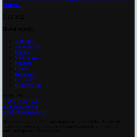
Milan...
5. 12. 2022
Hlavní rubriky
Aktuality
Zdravotnictví
Politika
Sociální věci
Pojištění
Pharma
Rozhovory
E-Health
Ke kávě i čaji
KONTAKT
+420 777 264 528
+420 606 831 394
info@zdravezpravy.cz
Obsah serveru je chráněn autorským právem. Jakékoli jeho užití včetně
publikování nebo jiného šíření je zakázáno bez předchozího písemného
souhlasu Copywrite Company s.r.o.