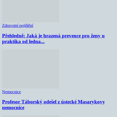
Zdravotní pojištění
Přehledně: Jaká je hrazená prevence pro ženy u
praktika od ledna...
Nemocnice
Profesor Táborský odešel z ústecké Masarykovy
nemocnice