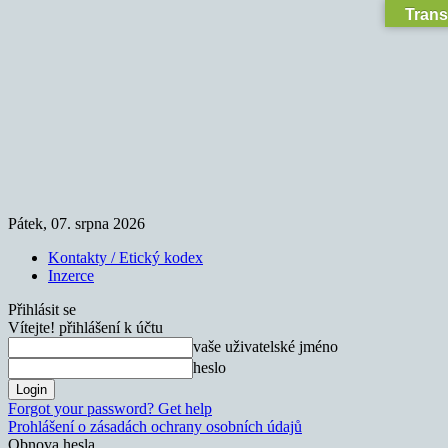
Trans
Pátek, 07. srpna 2026
Kontakty / Etický kodex
Inzerce
Přihlásit se
Vítejte! přihlášení k účtu
vaše uživatelské jméno
heslo
Forgot your password? Get help
Prohlášení o zásadách ochrany osobních údajů
Obnova hesla