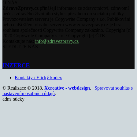
O NÁS
ZdraveZpravy.cz
přinášejí informace ze zdravotnictví, zdravotní
péče a zdravého životního stylu s přesahem do sociální politiky.
Provozovatelem serveru je Copywrite Company s.r.o. Publikování
nebo další šíření obsahu serveru www.zdravezpravy.cz je bez
souhlasu společnosti Copywrite Company zakázáno. Copyright [c]
2020 Copywrite Company s.r.o. / Copyright [c] ČTK.
Kontaktujte nás:
info@zdravezpravy.cz
SLEDUJTE NÁS
INZERCE
Kontakty / Etický kodex
© Realizace © 2018,
Xcreative - webdesign
. |
Spravovat souhlas s
nastavením osobních údajů
.
adm_sticky