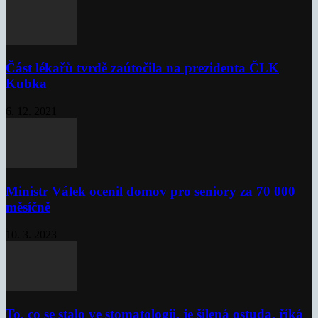
Část lékařů tvrdě zaútočila na prezidenta ČLK
Kubka
6. 12. 2021
Ministr Válek ocenil domov pro seniory za 70 000
měsíčně
10. 3. 2023
To, co se stalo ve stomatologii, je šílená ostuda, říká