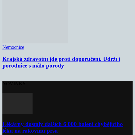
Nemocnice
Krajská zdravotní jde proti doporučení. Udrží i
porodnice s málo porody
NOVINKY
Lékárny dostaly dalších 6 000 balení chybějícího
léku na rakovinu prsu