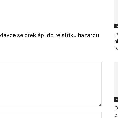
L
P
rdávce se překlápí do rejstříku hazardu
n
r
Z
D
o