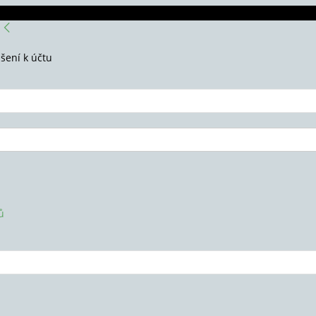
ášení k účtu
ů