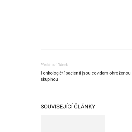
Sdílet
Předchozí článek
I onkologičtí pacienti jsou covidem ohroženou
skupinou
SOUVISEJÍCÍ ČLÁNKY