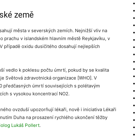
rské země
sahují města v severských zemích. Nejnižší vliv na
 prachu v islandském hlavním městě Reykjavíku, v
případě oxidu dusičitého dosahují nejlepších
í vedlo k poklesu počtu úmrtí, pokud by se kvalita
uje Světová zdravotnická organizace [WHO]. V
0 předčasných úmrtí souvisejících s polétavým
cích s vysokou koncentrací NO2.
ého ovzduší upozorňují lékaři, nově i iniciativa Lékaři
hnutím Duha na prosazení rychlého ukončení těžby
iolog Lukáš Pollert
.