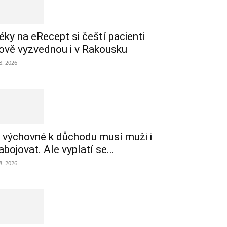
éky na eRecept si čeští pacienti
ově vyzvednou i v Rakousku
 8. 2026
 výchovné k důchodu musí muži i
abojovat. Ale vyplatí se...
 8. 2026