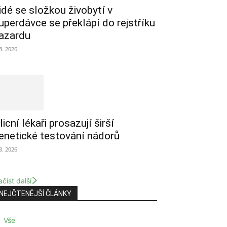
idé se složkou živobytí v
uperdávce se překlápí do rejstříku
azardu
 8. 2026
licní lékaři prosazují širší
enetické testování nádorů
 8. 2026
číst další
NEJČTENĚJŠÍ ČLÁNKY
Vše