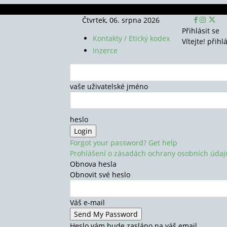
Čtvrtek, 06. srpna 2026
Přihlásit se
Kontakty / Etický kodex
Vítejte! přihl
Inzerce
vaše uživatelské jméno
heslo
Forgot your password? Get help
Prohlášení o zásadách ochrany osobních údaj
Obnova hesla
Obnovit své heslo
Váš e-mail
Heslo vám bude zasláno na váš email