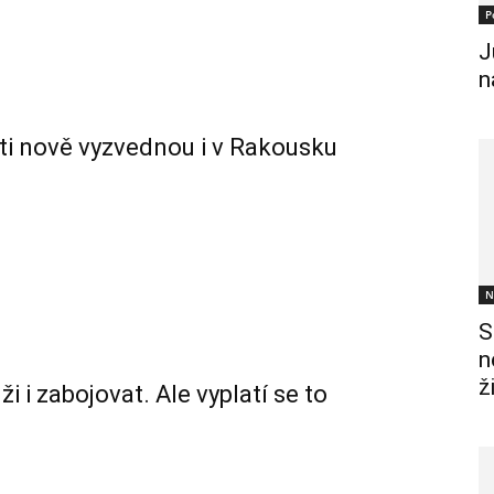
P
J
n
nti nově vyzvednou i v Rakousku
N
S
n
ž
i zabojovat. Ale vyplatí se to