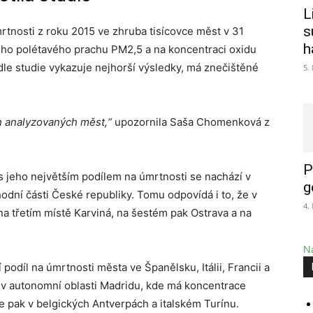
L
s
mrtnosti z roku 2015 ve zhruba tisícovce měst v 31
h
ého polétavého prachu PM2,5 a na koncentraci oxidu
odle studie vykazuje nejhorší výsledky, má znečištěné
5.
ch analyzovaných měst,“
upozornila Saša Chomenková z
P
s jeho největším podílem na úmrtnosti se nachází v
g
hodní části České republiky. Tomu odpovídá i to, že v
4.
 na třetím místě Karviná, na šestém pak Ostrava a na
Na
 podíl na úmrtnosti města ve Španělsku, Itálii, Francii a
e v autonomní oblasti Madridu, kde má koncentrace
e pak v belgických Antverpách a italském Turínu.