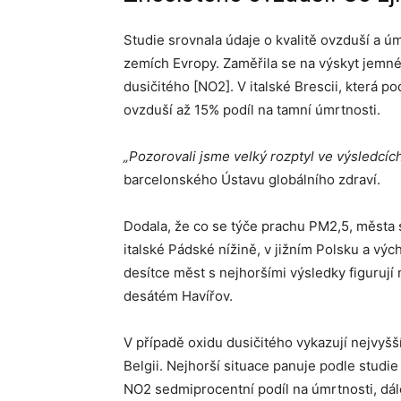
Studie srovnala údaje o kvalitě ovzduší a ú
zemích Evropy. Zaměřila se na výskyt jemn
dusičitého [NO2]. V italské Brescii, která p
ovzduší až 15% podíl na tamní úmrtnosti.
„Pozorovali jsme velký rozptyl ve výsledcí
barcelonského Ústavu globálního zdraví.
Dodala, že co se týče prachu PM2,5, města 
italské Pádské nížině, v jižním Polsku a výc
desítce měst s nejhoršími výsledky figurují
desátém Havířov.
V případě oxidu dusičitého vykazují nejvyšší
Belgii. Nejhorší situace panuje podle studi
NO2 sedmiprocentní podíl na úmrtnosti, dál