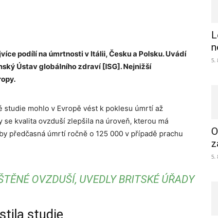
L
n
íce podílí na úmrtnosti v Itálii, Česku a Polsku. Uvádí
5.
nský Ústav globálního zdraví [ISG]. Nejnižší
ropy.
é studie mohlo v Evropě vést k poklesu úmrtí až
by se kvalita ovzduší zlepšila na úroveň, kterou má
O
 by předčasná úmrtí ročně o 125 000 v případě prachu
z
5.
ŠTĚNÉ OVZDUŠÍ, UVEDLY BRITSKÉ ÚŘADY
stila studie