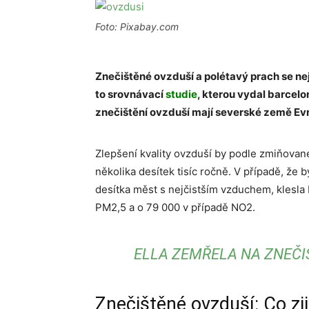
Foto: Pixabay.com
Znečištěné ovzduší a polétavý prach se nejv
to srovnávací
studie
, kterou vydal barcelo
znečištění ovzduší mají severské země Ev
Zlepšení kvality ovzduší by podle zmiňovan
několika desítek tisíc ročně. V případě, že 
desítka měst s nejčistším vzduchem, klesla
PM2,5 a o 79 000 v případě NO2.
ELLA ZEMŘELA NA ZNEČI
Znečištěné ovzduší: Co zji