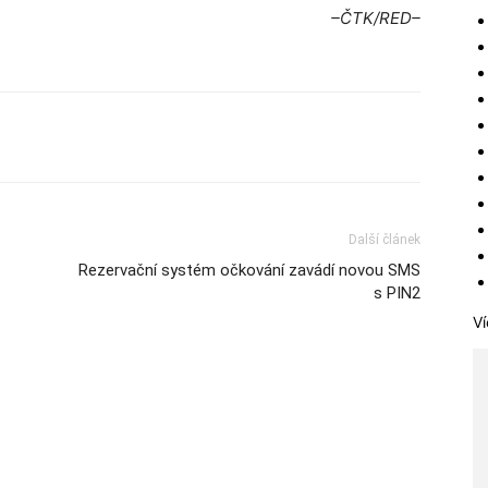
–ČTK/RED–
Další článek
Rezervační systém očkování zavádí novou SMS
s PIN2
Ví