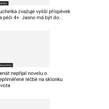
olitika
uchelka zvažuje vyšší příspěvek
a péči 4+. Jasno má být do...
emocnice
enát nepřijal novelu o
epřiměřené léčbě na sklonku
ivota