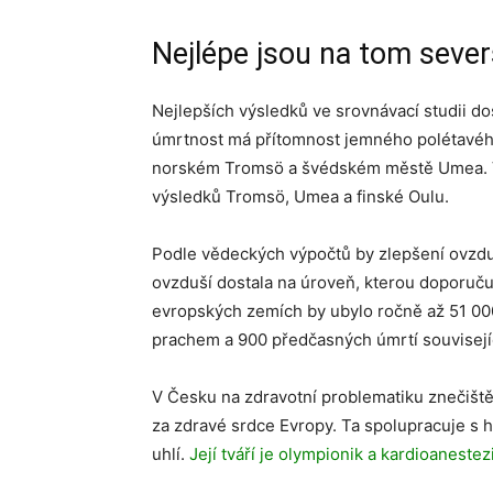
Nejlépe jsou na tom seve
Nejlepších výsledků ve srovnávací studii do
úmrtnost má přítomnost jemného polétavého
norském Tromsö a švédském městě Umea. V 
výsledků Tromsö, Umea a finské Oulu.
Podle vědeckých výpočtů by zlepšení ovzduš
ovzduší dostala na úroveň, kterou doporuč
evropských zemích by ubylo ročně až 51 00
prachem a 900 předčasných úmrtí souvisejí
V Česku na zdravotní problematiku znečištěn
za zdravé srdce Evropy. Ta spolupracuje s 
uhlí.
Její tváří je olympionik a kardioanestez