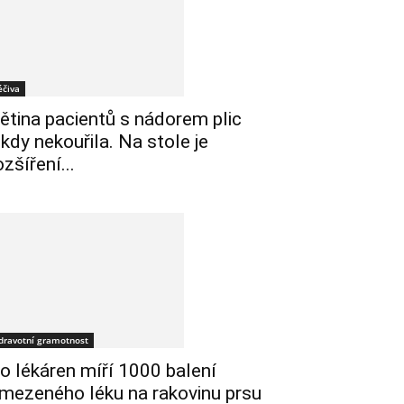
éčiva
ětina pacientů s nádorem plic
ikdy nekouřila. Na stole je
ozšíření...
dravotní gramotnost
o lékáren míří 1000 balení
mezeného léku na rakovinu prsu