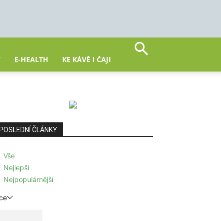
Y
E-HEALTH
KE KÁVĚ I ČAJI
POSLEDNÍ ČLÁNKY
Vše
Nejlepší
Nejpopulárnější
ce