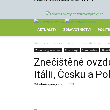
zdravezpravy.cz
AKTUALITY
ZDRAVOTNICTVÍ
POLITI
Domů
Zdravotní gramotnost
Znečištěné ovzduší nej
Zdravotní gramotnost
Životní styl
Stakeholders
Aktuali
Znečištěné ovzduš
Itálii, Česku a Po
Od
zdravezpravy
-
21. 1. 2021
Sdílet