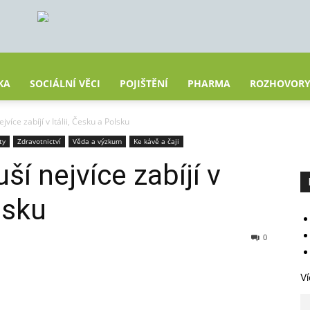
KA
SOCIÁLNÍ VĚCI
POJIŠTĚNÍ
PHARMA
ROZHOVOR
více zabíjí v Itálii, Česku a Polsku
ty
Zdravotnictví
Věda a výzkum
Ke kávě a čaji
í nejvíce zabíjí v
lsku
0
Ví