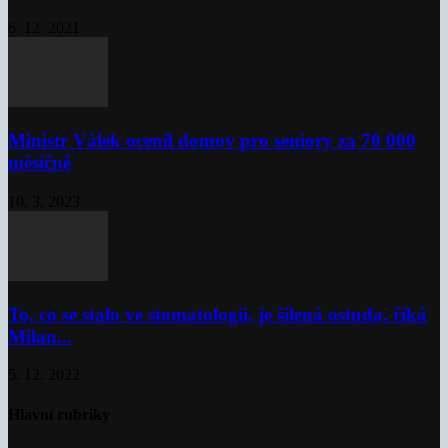
6. 12. 2021
Ministr Válek ocenil domov pro seniory za 70 000
měsíčně
10. 3. 2023
To, co se stalo ve stomatologii, je šílená ostuda, říká
Milan...
5. 12. 2022
Hlavní rubriky