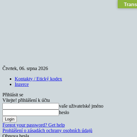
Trans
Čtvrtek, 06. srpna 2026
Kontakty / Etický kodex
Inzerce
Přihlásit se
Vítejte! přihlášení k účtu
vaše uživatelské jméno
heslo
Forgot your password? Get help
Prohlášení o zásadách ochrany osobních údajů
Obnova hesla