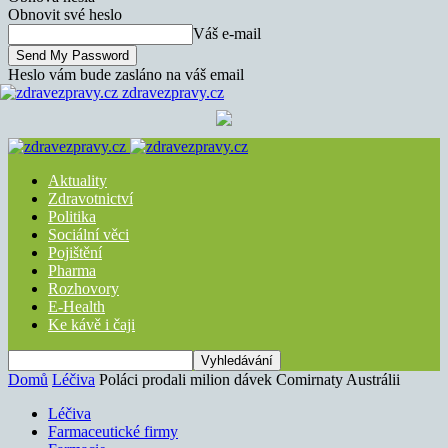
Obnovit své heslo
Váš e-mail
Heslo vám bude zasláno na váš email
zdravezpravy.cz
Aktuality
Zdravotnictví
Politika
Sociální věci
Pojištění
Pharma
Rozhovory
E-Health
Ke kávě i čaji
Domů
Léčiva
Poláci prodali milion dávek Comirnaty Austrálii
Léčiva
Farmaceutické firmy