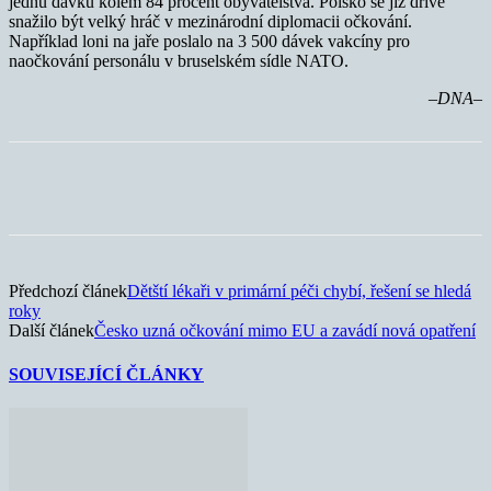
jednu dávku kolem 84 procent obyvatelstva. Polsko se již dříve
snažilo být velký hráč v mezinárodní diplomacii očkování.
Například loni na jaře poslalo na 3 500 dávek vakcíny pro
naočkování personálu v bruselském sídle NATO.
–DNA–
Předchozí článek
Dětští lékaři v primární péči chybí, řešení se hledá
roky
Další článek
Česko uzná očkování mimo EU a zavádí nová opatření
SOUVISEJÍCÍ ČLÁNKY