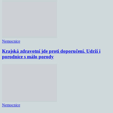
Nemocnice
Krajská zdravotní jde proti doporučení. Udrží i
porodnice s málo porody
Nemocnice