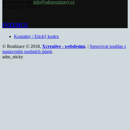
Kontaktujte nás:
info@zdravezpravy.cz
SLEDUJTE NÁS
INZERCE
Kontakty / Etický kodex
© Realizace © 2018,
Xcreative - webdesign
. |
Spravovat souhlas s
nastavením osobních údajů
.
adm_sticky