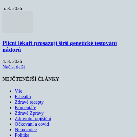
5. 8. 2026
Plicní lékaři prosazují širší genetické testování
nádorů
4. 8. 2026
Načíst další
NEJČTENĚJŠÍ ČLÁNKY
Vše
E-health
Zdravé recepty
Komentáře
Zdravé Zprávy
Zdravotní pojištění
Očkování a covid
Nemocnice
Politika