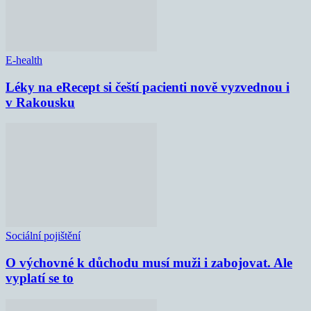
E-health
Léky na eRecept si čeští pacienti nově vyzvednou i
v Rakousku
Sociální pojištění
O výchovné k důchodu musí muži i zabojovat. Ale
vyplatí se to