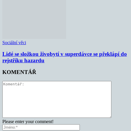
Sociální věci
Lidé se složkou živobytí v superdávce se překlápí do
rejstříku hazardu
KOMENTÁŘ
Please enter your comment!