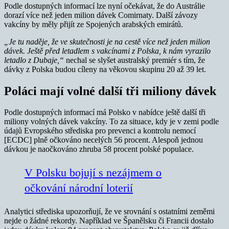
Podle dostupných informací lze nyní očekávat, že do Austrálie
dorazí více než jeden milion dávek Comirnaty. Další závozy
vakcíny by měly přijít ze Spojených arabských emirátů.
„Je tu naděje, že ve skutečnosti je na cestě více než jeden milion
dávek. Ještě před letadlem s vakcínami z Polska, k nám vyrazilo
letadlo z Dubaje,“
nechal se slyšet australský premiér s tím, že
dávky z Polska budou cíleny na věkovou skupinu 20 až 39 let.
Poláci mají volné další tři miliony dávek
Podle dostupných informací má Polsko v nabídce ještě další tři
miliony volných dávek vakcíny. To za situace, kdy je v zemi podle
údajů Evropského střediska pro prevenci a kontrolu nemocí
[ECDC] plně očkováno necelých 56 procent. Alespoň jednou
dávkou je naočkováno zhruba 58 procent polské populace.
V Polsku bojují s nezájmem o
očkování národní loterií
Analytici střediska upozorňují, že ve srovnání s ostatními zeměmi
nejde o žádné rekordy. Například ve Španělsku či Francii dostalo