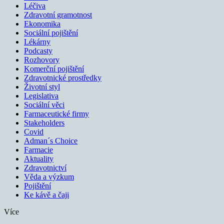
Léčiva
Zdravotní gramotnost
Ekonomika
Sociální pojištění
Lékárny
Podcasty
Rozhovory
Komerční pojištění
Zdravotnické prostředky
Životní styl
Legislativa
Sociální věci
Farmaceutické firmy
Stakeholders
Covid
Adman´s Choice
Farmacie
Aktuality
Zdravotnictví
Věda a výzkum
Pojištění
Ke kávě a čaji
Více