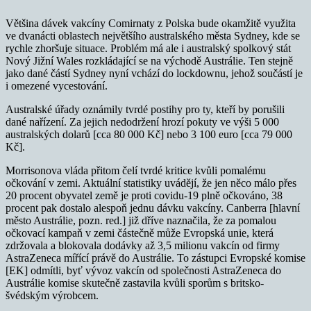
Většina dávek vakcíny Comirnaty z Polska bude okamžitě využita
ve dvanácti oblastech největšího australského města Sydney, kde se
rychle zhoršuje situace. Problém má ale i australský spolkový stát
Nový Jižní Wales rozkládající se na východě Austrálie. Ten stejně
jako dané částí Sydney nyní vchází do lockdownu, jehož součástí je
i omezené vycestování.
Australské úřady oznámily tvrdé postihy pro ty, kteří by porušili
dané nařízení. Za jejich nedodržení hrozí pokuty ve výši 5 000
australských dolarů [cca 80 000 Kč] nebo 3 100 euro [cca 79 000
Kč].
Morrisonova vláda přitom čelí tvrdé kritice kvůli pomalému
očkování v zemi. Aktuální statistiky uvádějí, že jen něco málo přes
20 procent obyvatel země je proti covidu-19 plně očkováno, 38
procent pak dostalo alespoň jednu dávku vakcíny. Canberra [hlavní
město Austrálie, pozn. red.] již dříve naznačila, že za pomalou
očkovací kampaň v zemi částečně může Evropská unie, která
zdržovala a blokovala dodávky až 3,5 milionu vakcín od firmy
AstraZeneca mířící právě do Austrálie. To zástupci Evropské komise
[EK] odmítli, byť vývoz vakcín od společnosti AstraZeneca do
Austrálie komise skutečně zastavila kvůli sporům s britsko-
švédským výrobcem.