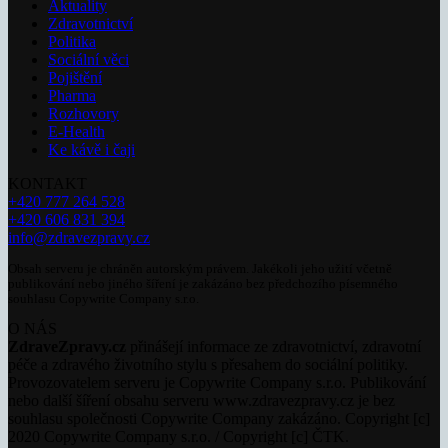
Aktuality
Zdravotnictví
Politika
Sociální věci
Pojištění
Pharma
Rozhovory
E-Health
Ke kávě i čaji
KONTAKT
+420 777 264 528
+420 606 831 394
info@zdravezpravy.cz
Obsah serveru je chráněn autorským právem. Jakékoli jeho užití včetně
publikování nebo jiného šíření je zakázáno bez předchozího písemného
souhlasu Copywrite Company s.r.o.
O NÁS
ZdraveZpravy.cz
přinášejí informace ze zdravotnictví, zdravotní
péče a zdravého životního stylu s přesahem do sociální politiky.
Provozovatelem serveru je Copywrite Company s.r.o. Publikování
nebo další šíření obsahu serveru www.zdravezpravy.cz je bez
souhlasu společnosti Copywrite Company zakázáno. Copyright [c]
2020 Copywrite Company s.r.o. / Copyright [c] ČTK.