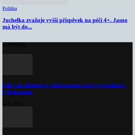
Politika
Juchelka zvažuje vyšší příspěvek na péči 4+. Jasno
má být do...
NOVINKY
Léky na eRecept si čeští pacienti nově vyzvednou i
v Rakousku
5. 8. 2026