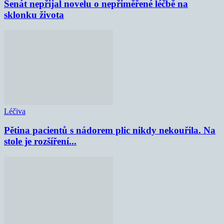
Senát nepřijal novelu o nepřiměřené léčbě na
sklonku života
Léčiva
Pětina pacientů s nádorem plic nikdy nekouřila. Na
stole je rozšíření...