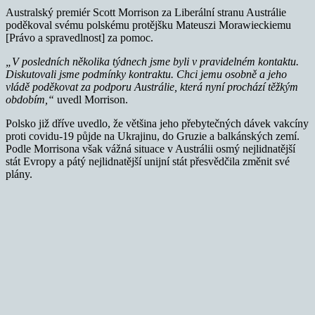
Australský premiér Scott Morrison za Liberální stranu Austrálie
poděkoval svému polskému protějšku Mateuszi Morawieckiemu
[Právo a spravedlnost] za pomoc.
„V posledních několika týdnech jsme byli v pravidelném kontaktu.
Diskutovali jsme podmínky kontraktu. Chci jemu osobně a jeho
vládě poděkovat za podporu Austrálie, která nyní prochází těžkým
obdobím,“
uvedl Morrison.
Polsko již dříve uvedlo, že většina jeho přebytečných dávek vakcíny
proti covidu-19 půjde na Ukrajinu, do Gruzie a balkánských zemí.
Podle Morrisona však vážná situace v Austrálii osmý nejlidnatější
stát Evropy a pátý nejlidnatější unijní stát přesvědčila změnit své
plány.