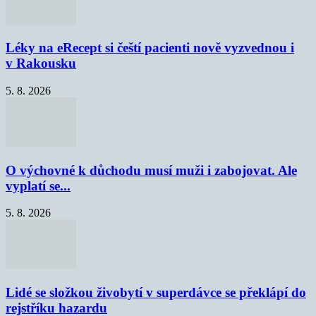
Léky na eRecept si čeští pacienti nově vyzvednou i
v Rakousku
5. 8. 2026
O výchovné k důchodu musí muži i zabojovat. Ale
vyplatí se...
5. 8. 2026
Lidé se složkou živobytí v superdávce se překlápí do
rejstříku hazardu