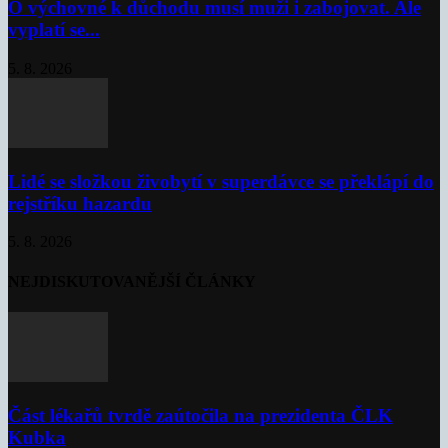
O výchovné k důchodu musí muži i zabojovat. Ale
vyplatí se...
5. 8. 2026
Lidé se složkou živobytí v superdávce se překlápí do
rejstříku hazardu
5. 8. 2026
NEJDISKUTOVANĚJŠÍ ČLÁNKY
Část lékařů tvrdě zaútočila na prezidenta ČLK
Kubka