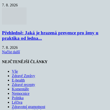
7. 8. 2026
Přehledně: Jaká je hrazená prevence pro ženy u
praktika od ledna...
7. 8. 2026
Načíst další
NEJČTENĚJŠÍ ČLÁNKY
Vše
Zdravé Zprávy
E-health
Zdravé recepty
Komentáře
Nemocnice
Politika
Léčiva
Zdravotní gramotnost