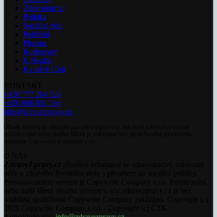
Zdravotnictví
Politika
Sociální věci
Pojištění
Pharma
Rozhovory
E-Health
Ke kávě i čaji
KONTAKT
+420 777 264 528
+420 606 831 394
info@zdravezpravy.cz
Obsah serveru je chráněn autorským právem. Jakékoli jeho užití včetně
publikování nebo jiného šíření je zakázáno bez předchozího písemného
souhlasu Copywrite Company s.r.o.
O NÁS
ZdraveZpravy.cz
přinášejí informace ze zdravotnictví, zdravotní
péče a zdravého životního stylu s přesahem do sociální politiky.
Provozovatelem serveru je Copywrite Company s.r.o. Publikování
nebo další šíření obsahu serveru www.zdravezpravy.cz je bez
souhlasu společnosti Copywrite Company zakázáno. Copyright [c]
2020 Copywrite Company s.r.o. / Copyright [c] ČTK.
Kontaktujte nás:
info@zdravezpravy.cz