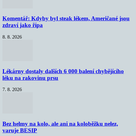
Komentář: Kdyby byl steak lékem, Američané jsou
zdraví jako řípa
8. 8. 2026
Lékárny dostaly dalších 6 000 balení chybějícího
léku na rakovinu prsu
7. 8. 2026
Bez helmy na kolo, ale ani na koloběžku nelez,
varuje BESIP