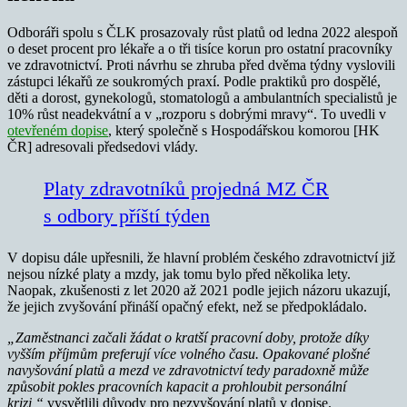
Odboráři spolu s ČLK prosazovaly růst platů od ledna 2022 alespoň
o deset procent pro lékaře a o tři tisíce korun pro ostatní pracovníky
ve zdravotnictví. Proti návrhu se zhruba před dvěma týdny vyslovili
zástupci lékařů ze soukromých praxí. Podle praktiků pro dospělé,
děti a dorost, gynekologů, stomatologů a ambulantních specialistů je
10% růst neadekvátní a v „rozporu s dobrými mravy“. To uvedli v
otevřeném dopise
, který společně s Hospodářskou komorou [HK
ČR] adresovali předsedovi vlády.
Platy zdravotníků projedná MZ ČR
s odbory příští týden
V dopisu dále upřesnili, že hlavní problém českého zdravotnictví již
nejsou nízké platy a mzdy, jak tomu bylo před několika lety.
Naopak, zkušenosti z let 2020 až 2021 podle jejich názoru ukazují,
že jejich zvyšování přináší opačný efekt, než se předpokládalo.
„Zaměstnanci začali žádat o kratší pracovní doby, protože díky
vyšším příjmům preferují více volného času. Opakované plošné
navyšování platů a mezd ve zdravotnictví tedy paradoxně může
způsobit pokles pracovních kapacit a prohloubit personální
krizi,“
vysvětlili důvody pro nezvyšování platů v dopise.