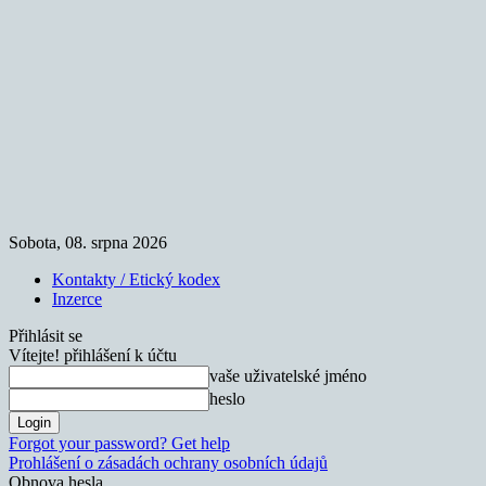
Sobota, 08. srpna 2026
Kontakty / Etický kodex
Inzerce
Přihlásit se
Vítejte! přihlášení k účtu
vaše uživatelské jméno
heslo
Forgot your password? Get help
Prohlášení o zásadách ochrany osobních údajů
Obnova hesla