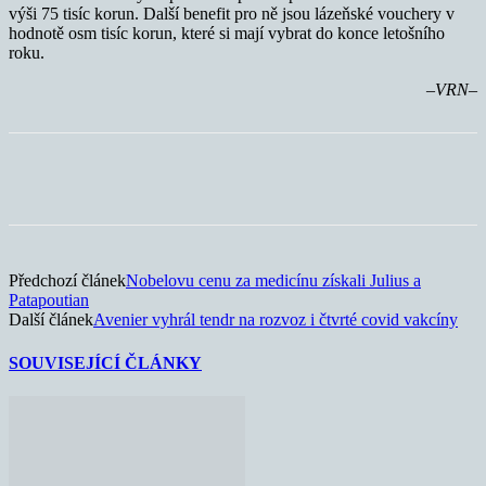
výši 75 tisíc korun. Další benefit pro ně jsou lázeňské vouchery v
hodnotě osm tisíc korun, které si mají vybrat do konce letošního
roku.
–VRN–
Předchozí článek
Nobelovu cenu za medicínu získali Julius a
Patapoutian
Další článek
Avenier vyhrál tendr na rozvoz i čtvrté covid vakcíny
SOUVISEJÍCÍ ČLÁNKY