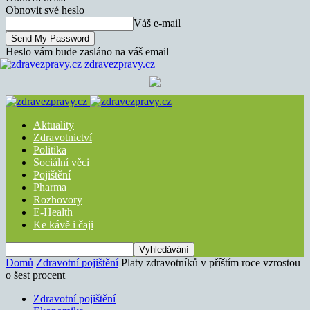
Obnovit své heslo
Váš e-mail
Heslo vám bude zasláno na váš email
zdravezpravy.cz
Aktuality
Zdravotnictví
Politika
Sociální věci
Pojištění
Pharma
Rozhovory
E-Health
Ke kávě i čaji
Domů
Zdravotní pojištění
Platy zdravotníků v příštím roce vzrostou
o šest procent
Zdravotní pojištění