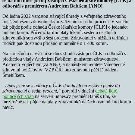
se na tom dnes [4.10.] zástupci České lékařské komory [ČLK] a
odboráři s premiérem Andrejem Babišem [ANO].
Od ledna 2022 vzrostou stávající úhrady z veřejného zdravotního
pojištění všem zdravotnickým zařízením o sedm procent. V součtu
tak půjde podle odhadu České lékařské komory [ČLK] o jedenáct
miliard korun. Přičemž tarifní platy lékařů, sester a ostatních
zdravotníků se zvýší o šest procent. Zdravotníci v nižších tarifních
třídách pak dostanou přidáno minimálně o 1 400 korun.
Na konečném navýšení se dnes shodli zástupci ČLK a odboráři s
předsedou vlády Andrejem Babišem, ministrem zdravotnictví
Adamem Vojtěchem [za ANO] a náměstkem ředitele Všeobecné
zdravotní pojišťovny [VZP ČR] pro zdravotní péči Davidem
Šmehlíkem.
„Dnes jsme se s odbory a ČLK domluvili na zvýšení peněz do
zdravotnictví o sedm procent,“
potvrdil v dnešní
debatě lídrů
politických stran
na serveru idnes.cz premiér Babiš s tím, že
meziročně tak půjde na platy zdravotníků dalších osm miliard korun
navíc.