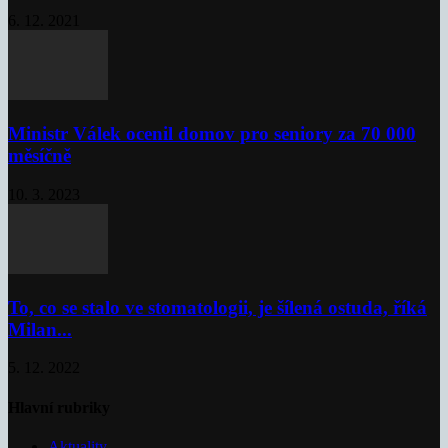
6. 12. 2021
Ministr Válek ocenil domov pro seniory za 70 000
měsíčně
10. 3. 2023
To, co se stalo ve stomatologii, je šílená ostuda, říká
Milan...
5. 12. 2022
Hlavní rubriky
Aktuality