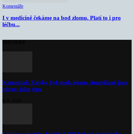
Komentáře
I v medicíně čekáme na bod zlomu. Platí to i pro
léčbu...
NOVINKY
Komentář: Kdyby byl steak lékem, Američané jsou
zdraví jako řípa
8. 8. 2026