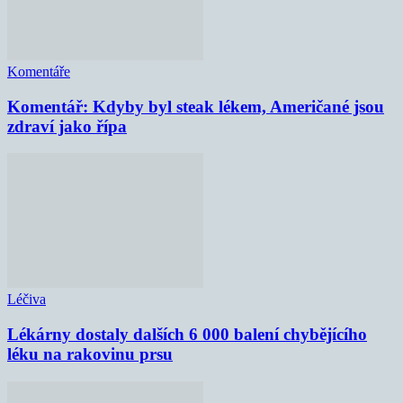
Komentáře
Komentář: Kdyby byl steak lékem, Američané jsou
zdraví jako řípa
Léčiva
Lékárny dostaly dalších 6 000 balení chybějícího
léku na rakovinu prsu