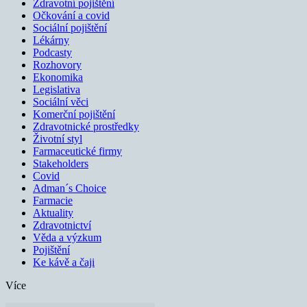
Zdravotní pojištění
Očkování a covid
Sociální pojištění
Lékárny
Podcasty
Rozhovory
Ekonomika
Legislativa
Sociální věci
Komerční pojištění
Zdravotnické prostředky
Životní styl
Farmaceutické firmy
Stakeholders
Covid
Adman´s Choice
Farmacie
Aktuality
Zdravotnictví
Věda a výzkum
Pojištění
Ke kávě a čaji
Více