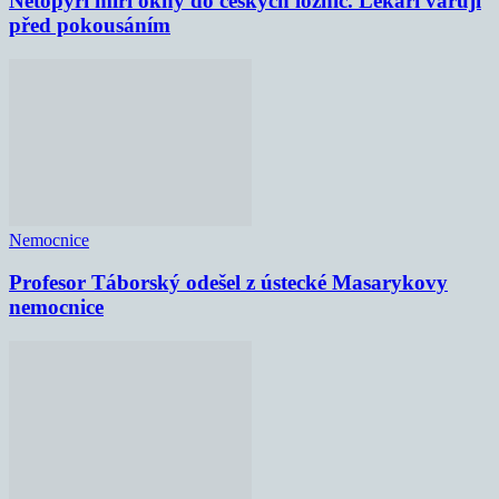
Netopýři míří okny do českých ložnic. Lékaři varují
před pokousáním
Nemocnice
Profesor Táborský odešel z ústecké Masarykovy
nemocnice