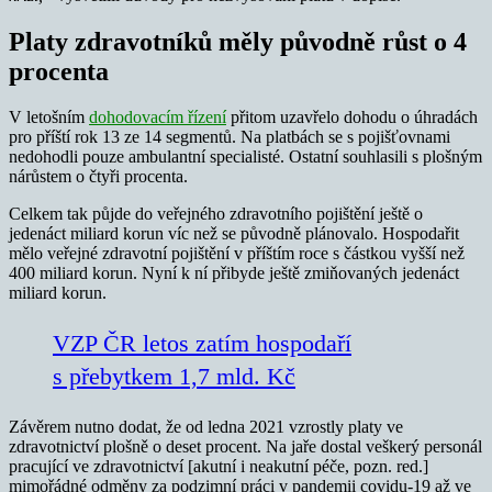
Platy zdravotníků měly původně růst o 4
procenta
V letošním
dohodovacím řízení
přitom uzavřelo dohodu o úhradách
pro příští rok 13 ze 14 segmentů. Na platbách se s pojišťovnami
nedohodli pouze ambulantní specialisté. Ostatní souhlasili s plošným
nárůstem o čtyři procenta.
Celkem tak půjde do veřejného zdravotního pojištění ještě o
jedenáct miliard korun víc než se původně plánovalo. Hospodařit
mělo veřejné zdravotní pojištění v příštím roce s částkou vyšší než
400 miliard korun. Nyní k ní přibyde ještě zmiňovaných jedenáct
miliard korun.
VZP ČR letos zatím hospodaří
s přebytkem 1,7 mld. Kč
Závěrem nutno dodat, že od ledna 2021 vzrostly platy ve
zdravotnictví plošně o deset procent. Na jaře dostal veškerý personál
pracující ve zdravotnictví [akutní i neakutní péče, pozn. red.]
mimořádné odměny za podzimní práci v pandemii covidu-19 až ve