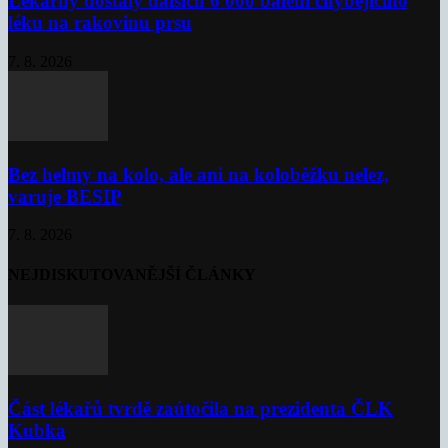
Lékárny dostaly dalších 6 000 balení chybějícího
léku na rakovinu prsu
7. 8. 2026
Bez helmy na kolo, ale ani na koloběžku nelez,
varuje BESIP
7. 8. 2026
NEJDISKUTOVANĚJŠÍ ČLÁNKY
Část lékařů tvrdě zaútočila na prezidenta ČLK
Kubka