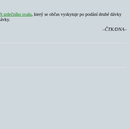
ět srdečního svalu
, který se občas vyskytuje po podání druhé dávky
dávky.
–ČTK/DNA–