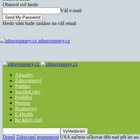
Obnovit své heslo
Váš e-mail
Heslo vám bude zasláno na váš email
zdravezpravy.cz
Aktuality
Zdravotnictví
Politika
Sociální věci
Pojištění
Pharma
Rozhovory
E-Health
Ke kávě i čaji
Domů
Zdravotní gramotnost
USA začnou očkovat děti nad pět let asi 