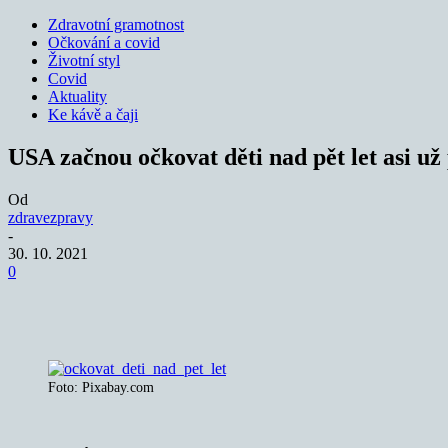
Zdravotní gramotnost
Očkování a covid
Životní styl
Covid
Aktuality
Ke kávě a čaji
USA začnou očkovat děti nad pět let asi už 
Od
zdravezpravy
-
30. 10. 2021
0
Sdílet
Foto: Pixabay.com