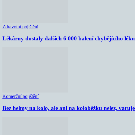
Zdravotní pojištění
Lékárny dostaly dalších 6 000 balení chybějícího lék
Komerční pojištění
Bez helmy na kolo, ale ani na koloběžku nelez, varu