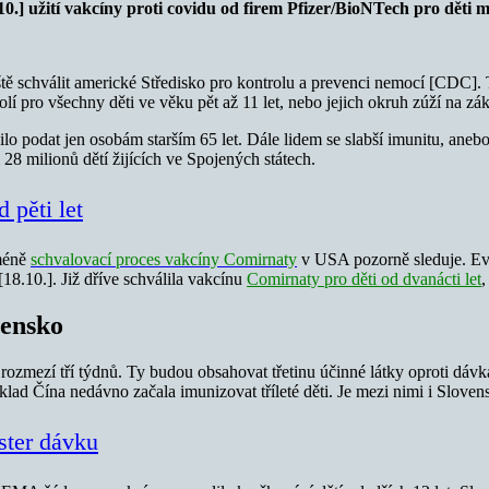
.] užití vakcíny proti covidu od firem Pfizer/BioNTech pro děti mez
tě schválit americké Středisko pro kontrolu a prevenci nemocí [CDC].
 pro všechny děti ve věku pět až 11 let, nebo jejich okruh zúží na zákla
čilo podat jen osobám starším 65 let. Dále lidem se slabší imunitu, an
28 milionů dětí žijících ve Spojených státech.
 pěti let
cméně
schvalovací proces vakcíny Comirnaty
v USA pozorně sleduje. Ev
18.10.]. Již dříve schválila vakcínu
Comirnaty pro děti od dvanácti let
,
vensko
rozmezí tří týdnů. Ty budou obsahovat třetinu účinné látky oproti dáv
lad Čína nedávno začala imunizovat tříleté děti. Je mezi nimi i Sloven
oster dávku