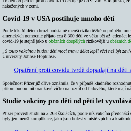
To děti od pěti let proti covidu-19 očkuje již od 9. září. A to přest
nakažených v zemi.
Covid-19 v USA postihuje mnoho dětí
Podle lékařů dětem hrozí podstatně menší riziko těžkého průběhu on
amerických nemocnic přijato cca 8 300 dětí ve věku pět až jedenáct le
covid-19 je stejně jako u
obézních dospělých
rizikovější u
obézních dě
„S touto vakcínou budou děti moci znovu dělat lepší věci než být zav
Univerzity Johnse Hopkinse.
Opatření proti covidu tvrdě dopadají na děti
Společnost Pfizer již dříve oznámila, že v případě kladného rozhodnu
přitom budou mít oranžové víčko na rozdíl od fialového, které mají n
Studie vakcíny pro děti od pěti let vyvoláv
Pfizer provedl studii na 2 268 školácích, podle níž vakcína předchá
byly jen menší komplikace, jako jsou bolest v místě vpichu a krátkod