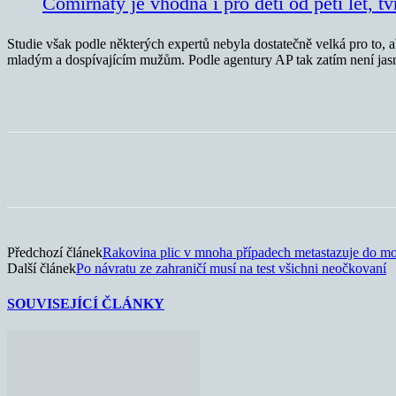
Comirnaty je vhodná i pro děti od pěti let, tv
Studie však podle některých expertů nebyla dostatečně velká pro to, 
mladým a dospívajícím mužům. Podle agentury AP tak zatím není jasné
Sdílet
Předchozí článek
Rakovina plic v mnoha případech metastazuje do m
Další článek
Po návratu ze zahraničí musí na test všichni neočkovaní
SOUVISEJÍCÍ ČLÁNKY