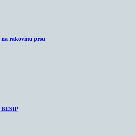
u na rakovinu prsu
je BESIP