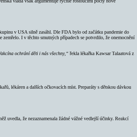
lovenská vláda však argumentuje rychle rostoucími počty nově
 skupinu v USA silně zasáhl. Dle FDA bylo od začátku pandemie do
aze zemřelo. I v těchto smutných případech se potvrdilo, že onemocnění
Vakcína ochrání děti i nás všechny,“
řekla lékařka Kawsar Talaatová z
kařů, lékáren a dalších očkovacích míst. Preparáty s dětskou dávkou
vněž uvedla, že nezaznamenala žádné vážné vedlejší účinky. Reakcí