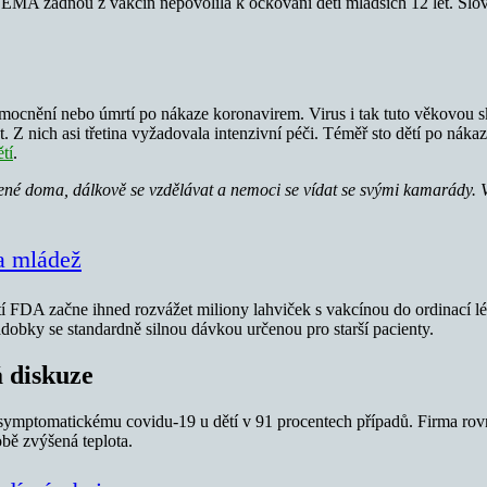
o, že EMA žádnou z vakcín nepovolila k očkování dětí mladších 12 let. S
emocnění nebo úmrtí po nákaze koronavirem. Virus i tak tuto věkovou
t. Z nich asi třetina vyžadovala intenzivní péči. Téměř sto dětí po nák
tí
.
řené doma, dálkově se vzdělávat a nemoci se vídat se svými kamarády. 
 a mládež
tí FDA začne ihned rozvážet miliony lahviček s vakcínou do ordinací lé
ádobky se standardně silnou dávkou určenou pro starší pacienty.
á diskuze
zí symptomatickému covidu-19 u dětí v 91 procentech případů. Firma ro
obě zvýšená teplota.