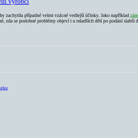
rdí výrobci
aby zachytila případné velmi vzácné vedlejší účinky. Jako například
zán
, zda se podobné problémy objeví i u mladších dětí po podání slabší 
ozku