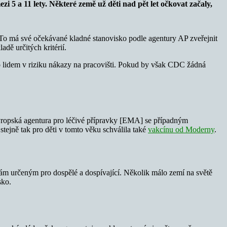
i 5 a 11 lety. Některé země už děti nad pět let očkovat začaly,
 To má své očekávané kladné stanovisko podle agentury AP zveřejnit
dě určitých kritérií.
ebo lidem v riziku nákazy na pracovišti. Pokud by však CDC žádná
ropská agentura pro léčivé přípravky [EMA] se případným
 stejně tak pro děti v tomto věku schválila také
vakcínu od Moderny
.
kám určeným pro dospělé a dospívající. Několik málo zemí na světě
sko.