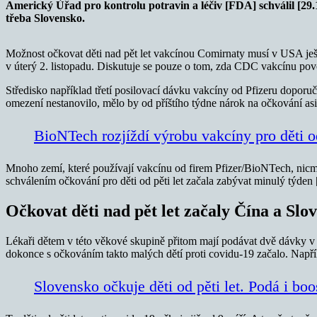
Americký Úřad pro kontrolu potravin a léčiv [FDA] schválil [29.10
třeba Slovensko.
Možnost očkovat děti nad pět let vakcínou Comirnaty musí v USA ješ
v úterý 2. listopadu. Diskutuje se pouze o tom, zda CDC vakcínu povolí
Středisko například třetí posilovací dávku vakcíny od Pfizeru doporu
omezení nestanovilo, mělo by od příštího týdne nárok na očkování asi 
BioNTech rozjíždí výrobu vakcíny pro děti od
Mnoho zemí, které používají vakcínu od firem Pfizer/BioNTech, ni
schválením očkování pro děti od pěti let začala zabývat minulý týden [
Očkovat děti nad pět let začaly Čína a Slo
Lékaři dětem v této věkové skupině přitom mají podávat dvě dávky v 
dokonce s očkováním takto malých dětí proti covidu-19 začalo. Napřík
Slovensko očkuje děti od pěti let. Podá i bo