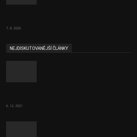
Bez helmy na kolo, ale ani na koloběžku
nelez, varuje BESIP
7. 8. 2026
NEJDISKUTOVANĚJŠÍ ČLÁNKY
Část lékařů tvrdě zaútočila na prezidenta
ČLK Kubka
6. 12. 2021