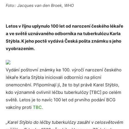
Foto:: Jacques van den Broek, WHO
Letos v říjnu uplynulo 100 let od narození českého lékaře
a ve světě uznávaného odborníka na tuberkulózu Karla
Stýbla. K jeho poctě vydává Česká pošta známku s jeho
vyobrazením.
Vydání poštovní známky ke 100. výročí narození českého
lékaře Karla Stýbla iniciovali odborníci na plicní
onemocnění. Připomínají jí, že to byl právě Karel Stýblo,
kdo významně ovlivnil léčbu tuberkulózy [TBC] po celém
světě. Letos je to navíc 100 let od prvního podání BCG
vakcíny proti
TBC
.
„Karel Stýblo do léčby tuberkulózy zasáhl v celosvětovém