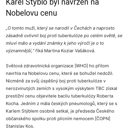
Karel Stýblo byl navržen na
Nobelovu cenu
„O tomto muži, který se narodil v Čechách a naprosto
zásadně ovlivnil boj proti tuberkulóze po celém světě, se
mluví málo a vydání známky k jeho výročí je o to
významnější,“
říká Martina Koziar Vašáková.
Světová zdravotnická organizace [WHO] ho přitom
navrhla na Nobelovu cenu, které se bohužel nedožil.
Nicméně za svůj úspěšný boj proti tuberkulóze v
nerozvinutých zemích s vysokým výskytem TBC získal
prestižní cenu objevitele bacilu tuberkulózy Roberta
Kocha. Jedním z mála českých pneumologů, který se s
Karlem Stýblem osobně setkal, je předseda Českého
občanského spolku proti plicním nemocem [ČOPN]
Stanislav Kos.