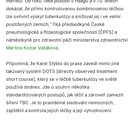
měřítku. Od roku 1968 působil v Haagu a v 70. letech
dokázal, že přímo kontrolovanou kombinovanou léčbou
lze ovlivnit výskyt tuberkulózy a snižovat jej i ve velmi
postižených zemích,“
říká předsedkyně České
pneumologické a ftizeologické společnosti [ČPFS] a
náměstkyně pro zdravotní péči ministerstva zdravotnictví
Martina Koziar Vašáková
.
Připomíná, že Karel Stýblo do praxe zavedl mimo jiné
takzvaný systém DOTS [directly observed treatment
short course], který se v léčbě tuberkulózy ve světě
používá dodnes. Jde o souhrn několika
standardizovaných postupů, jak léčit a zároveň zamezit
šíření TBC. Je to pravidelné sledování nemocných,
zajištění a kontrola jejich léčby a její vyhodnocení.