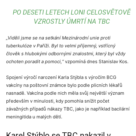
PO DESETI LETECH LONI CELOSVĚTOVĚ
VZROSTLY ÚMRTÍ NA TBC
„Viděli jsme se na setkání Mezinárodní unie proti
tuberkulóze v Paříži. Byl to velmi příjemný, vstřícný
člověk s hlubokými odbornými znalostmi, který byl vždy
ochoten poradit a pomoci,“
vzpomíná dnes Stanislav Kos.
Spojení výročí narození Karla Stýbla s výročím BCG
vakcíny na poštovní známce bylo podle plicních lékařů
nasnadě. Vakcína podle nich měla svůj největší význam
především v minulosti, kdy pomohla snížit počet
závažných případů nákazy TBC, jako je například bacilární
meningitida u malých dětí.
Karel Stýblo se TBC nakazil v