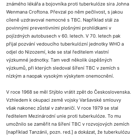
známého lékářa a bojovníka proti tuberkulóze sira Johna
Wenmana Croftona. Převzal po něm pečlivost, s jakou
cíleně uzdravoval nemocné s TBC. Například stál za
povinnými preventivními plošnými prohlídkami v
pojízdných autobusech v 60. letech. V 70. letech pak
přijal pozvání vedoucího tuberkulózní jednotky WHO a
odjel do Nizozemí, kde se stal ředitelem vlastní
výzkumné jednotky. Tam vedl několik úspěšných
výzkumů, při kterých sledoval šíření TBC v zemích s
nízkým a naopak vysokým výskytem onemocnění.
V roce 1968 se měl Stýblo vrátit zpět do Československa.
Vzhledem k okupaci země vojsky Varšavské smlouvy
však nakonec zůstal v zahraničí. V roce 1979 se stal
ředitelem Mezinárodní unie proti tuberkulóze. To mu
umožnilo se zaměřit na šíření TBC v rozvojových zemích
[například Tanzánii, pozn. red.] a dokázat, že tuberkulózu