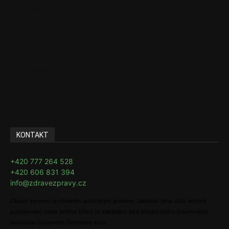
Politika
Sociální věci
Pojištění
Pharma
Rozhovory
E-Health
Ke kávě i čaji
KONTAKT
+420 777 264 528
+420 606 831 394
info@zdravezpravy.cz
Obsah serveru je chráněn autorským právem. Jakékoli jeho užití včetně
publikování nebo jiného šíření je zakázáno bez předchozího písemného
souhlasu Copywrite Company s.r.o.