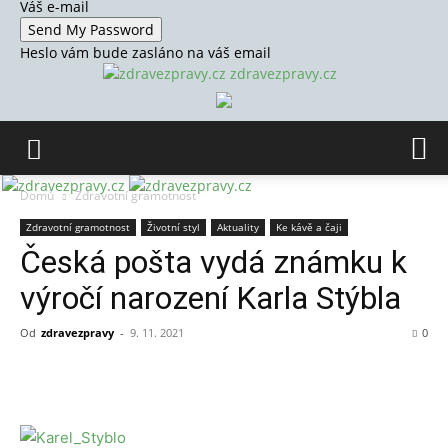
Váš e-mail
Heslo vám bude zasláno na váš email
zdravezpravy.cz
Domů
Zdravotní gramotnost
Zdravotní gramotnost
Životní styl
Aktuality
Ke kávě a čaji
Česká pošta vydá známku k
výročí narození Karla Stýbla
Od
zdravezpravy
-
9. 11. 2021
0