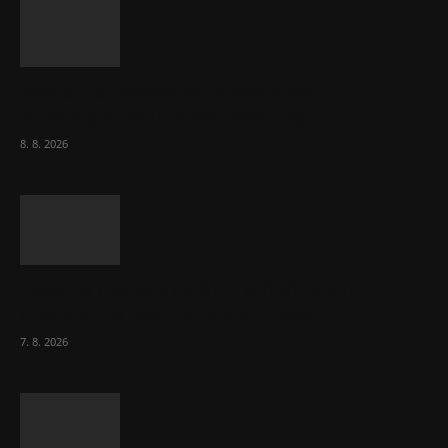
Komentář: Kdyby byl steak lékem,
Američané jsou zdraví jako řípa
8. 8. 2026
Lékárny dostaly dalších 6 000 balení
chybějícího léku na rakovinu prsu
7. 8. 2026