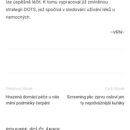
lze úspěšně léčit. K tomu vypracoval již zmíněnou
strategii DOTS, jež spočívá v sledování užívání léků u
nemocných.
–VRN–
Předchozí článek
Další článek
Hrazená domácí péče u nás
Screening plic zprvu osloví jen
mění podmínky čerpání
ty nejodvážnější kuřáky
SOUVISEJÍCÍ ČLÁNKY