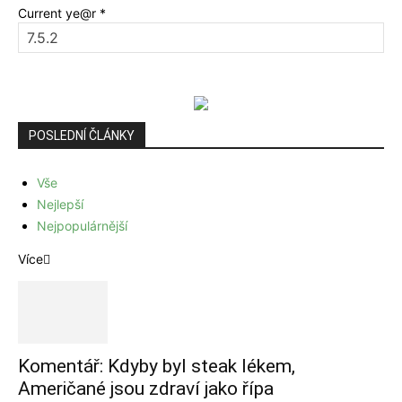
Current ye@r
*
POSLEDNÍ ČLÁNKY
Vše
Nejlepší
Nejpopulárnější
Více
Komentář: Kdyby byl steak lékem,
Američané jsou zdraví jako řípa