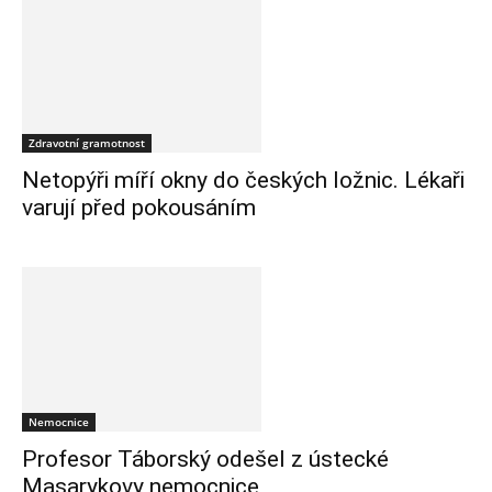
Zdravotní gramotnost
Netopýři míří okny do českých ložnic. Lékaři
varují před pokousáním
Nemocnice
Profesor Táborský odešel z ústecké
Masarykovy nemocnice