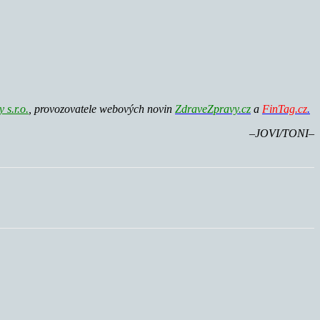
s.r.o.
, provozovatele webových novin
ZdraveZpravy.cz
a
FinTag.cz
.
–
JOVI/TONI–