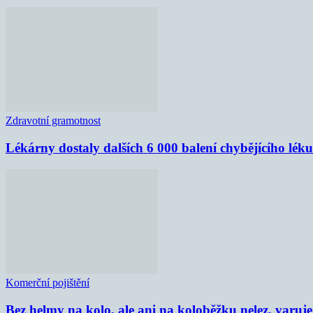
Zdravotní gramotnost
Lékárny dostaly dalších 6 000 balení chybějícího lék
Komerční pojištění
Bez helmy na kolo, ale ani na koloběžku nelez, varu