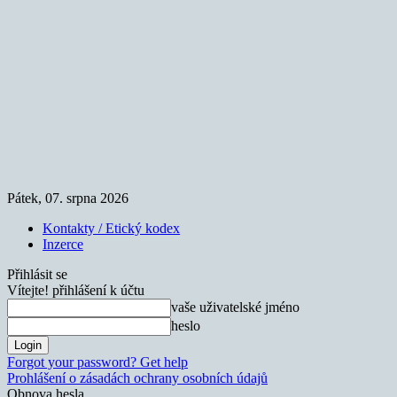
Pátek, 07. srpna 2026
Kontakty / Etický kodex
Inzerce
Přihlásit se
Vítejte! přihlášení k účtu
vaše uživatelské jméno
heslo
Forgot your password? Get help
Prohlášení o zásadách ochrany osobních údajů
Obnova hesla