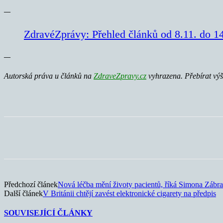
—
ZdravéZprávy: Přehled článků od 8.11. do 1
—
Autorská práva u článků na
ZdraveZpravy.cz
vyhrazena. Přebírat vý
Sdílet
Předchozí článek
Nová léčba mění životy pacientů, říká Simona Zábr
Další článek
V Británii chtějí zavést elektronické cigarety na předpis
SOUVISEJÍCÍ ČLÁNKY