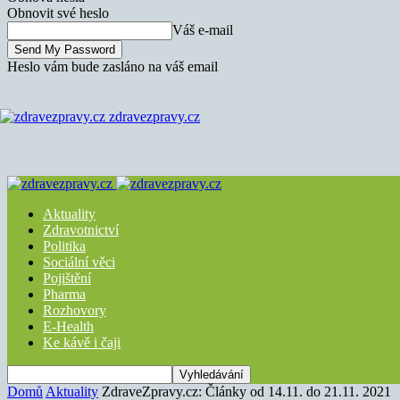
Obnovit své heslo
Váš e-mail
Heslo vám bude zasláno na váš email
zdravezpravy.cz
Aktuality
Zdravotnictví
Politika
Sociální věci
Pojištění
Pharma
Rozhovory
E-Health
Ke kávě i čaji
Domů
Aktuality
ZdraveZpravy.cz: Články od 14.11. do 21.11. 2021