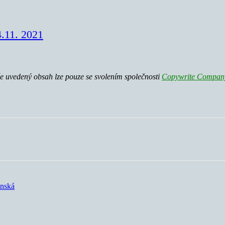
4.11. 2021
še uvedený obsah lze pouze se svolením společnosti
Copywrite Company 
anská