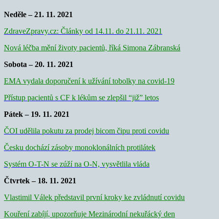
Neděle – 21. 11. 2021
ZdraveZpravy.cz: Články od 14.11. do 21.11. 2021
Nová léčba mění životy pacientů, říká Simona Zábranská
Sobota – 20. 11. 2021
EMA vydala doporučení k užívání tobolky na covid-19
Přístup pacientů s CF k lékům se zlepšil “již” letos
Pátek – 19. 11. 2021
ČOI udělila pokutu za prodej bicom čipu proti covidu
Česku dochází zásoby monoklonálních protilátek
Systém O-T-N se zúží na O-N, vysvětlila vláda
Čtvrtek – 18. 11. 2021
Vlastimil Válek představil první kroky ke zvládnutí covidu
Kouření zabíjí, upozorňuje Mezinárodní nekuřácký den