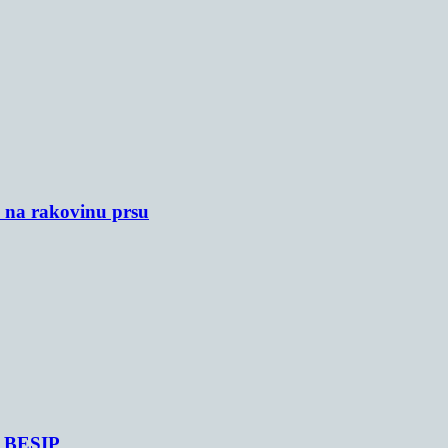
u na rakovinu prsu
je BESIP