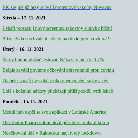
EK zřejmě již brzy schválí proteinové vakcíny Novavax
Středa – 17. 11. 2021
Lékaři prosazují nový screening rakoviny slinivky břišní
Pfizer žádá o schválení tablety paxlovid proti covidu-19
Úterý – 16. 11. 2021
Školy budou plošně testovat. Nákaza v nich je 0,7%
Belgie zavádí povinné očkování zdravotníků proti covidu
Diabetes značí i vysoké riziko onemocnění srdce a cév
Lidé s kožními nádory přicházejí příliš pozdě, tvrdí lékaři
Pondělí – 15. 11. 2021
Meddi hub uspěl se svou aplikací v Latinské Americe
Distributor Pharmos loni utržil přes deset miliard korun
Neočkovaní lidé v Rakousku mají tvrdý lockdown