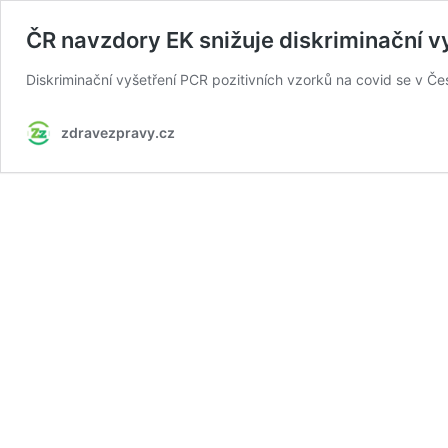
ČR navzdory EK snižuje diskriminační v
Diskriminační vyšetření PCR pozitivních vzorků na covid se v Č
zdravezpravy.cz