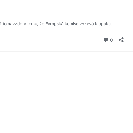
ů. A to navzdory tomu, že Evropská komise vyzývá k opaku.
komentář
0