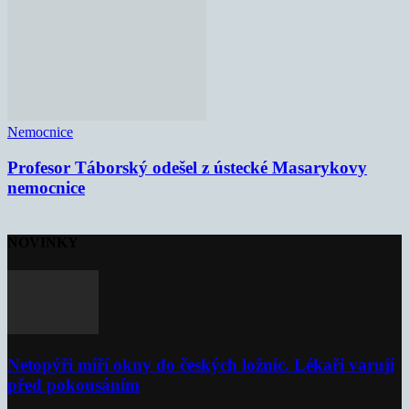
Nemocnice
Profesor Táborský odešel z ústecké Masarykovy
nemocnice
NOVINKY
Netopýři míří okny do českých ložnic. Lékaři varují
před pokousáním