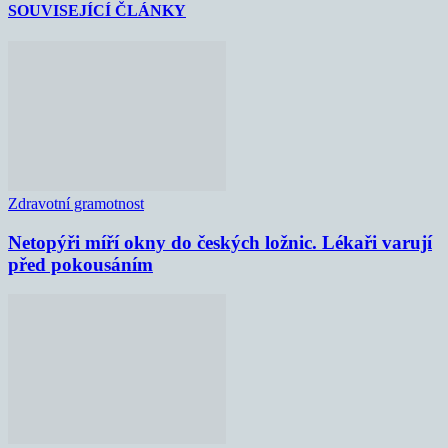
SOUVISEJÍCÍ ČLÁNKY
Zdravotní gramotnost
Netopýři míří okny do českých ložnic. Lékaři varují
před pokousáním