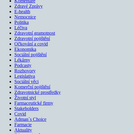
Komentáře
Zdravé Zprávy
E-health
Nemocnice
Politika
Léčiva
Zdravotní gramotnost
Zdravotní pojištění
Očkování a covid
Ekonomika
Sociální pojištění
Lékárny
Podcasty
Rozhovory
Legislativa
Sociální věci
Komerční pojištění
Zdravotnické prostředky
Životní styl
Farmaceutické firmy
Stakeholders
Covid
Adman´s Choice
Farmacie
Aktuality