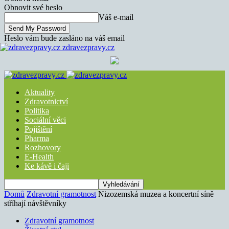
Obnovit své heslo
Váš e-mail
Heslo vám bude zasláno na váš email
zdravezpravy.cz
Aktuality
Zdravotnictví
Politika
Sociální věci
Pojištění
Pharma
Rozhovory
E-Health
Ke kávě i čaji
Domů
Zdravotní gramotnost
Nizozemská muzea a koncertní síně
stříhají návštěvníky
Zdravotní gramotnost