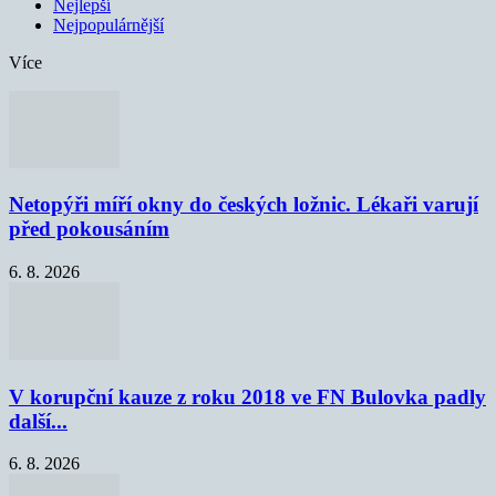
Nejlepší
Nejpopulárnější
Více
Netopýři míří okny do českých ložnic. Lékaři varují
před pokousáním
6. 8. 2026
V korupční kauze z roku 2018 ve FN Bulovka padly
další...
6. 8. 2026