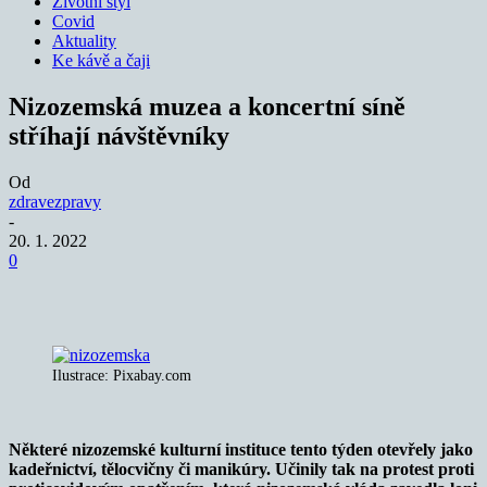
Životní styl
Covid
Aktuality
Ke kávě a čaji
Nizozemská muzea a koncertní síně
stříhají návštěvníky
Od
zdravezpravy
-
20. 1. 2022
0
Ilustrace: Pixabay.com
Některé nizozemské kulturní instituce tento týden otevřely jako
kadeřnictví, tělocvičny či manikúry. Učinily tak na protest proti