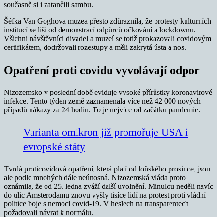
současně si i zatančili sambu.
Šéfka Van Goghova muzea přesto zdůraznila, že protesty kulturních
institucí se liší od demonstrací odpůrců očkování a lockdownu.
Všichni návštěvníci divadel a muzeí se totiž prokazovali covidovým
certifikátem, dodržovali rozestupy a měli zakrytá ústa a nos.
Opatření proti covidu vyvolávají odpor
Nizozemsko v poslední době eviduje vysoké přírůstky koronavirové
infekce. Tento týden země zaznamenala více než 42 000 nových
případů nákazy za 24 hodin. To je nejvíce od začátku pandemie.
Varianta omikron již promořuje USA i
evropské státy
Tvrdá proticovidová opatření, která platí od loňského prosince, jsou
ale podle mnohých dále neúnosná. Nizozemská vláda proto
oznámila, že od 25. ledna zváží další uvolnění. Minulou neděli navíc
do ulic Amsterodamu znovu vyšly tisíce lidí na protest proti vládní
politice boje s nemocí covid-19. V heslech na transparentech
požadovali návrat k normálu.