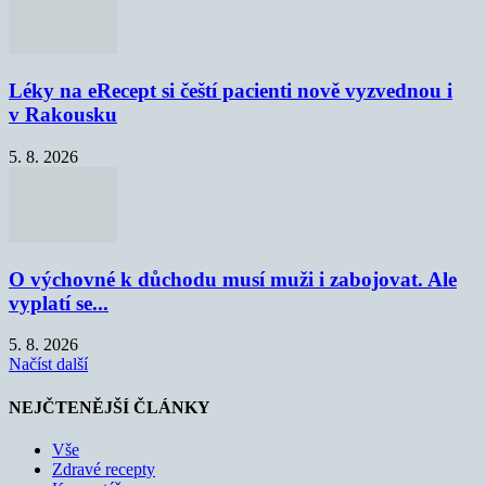
Léky na eRecept si čeští pacienti nově vyzvednou i
v Rakousku
5. 8. 2026
O výchovné k důchodu musí muži i zabojovat. Ale
vyplatí se...
5. 8. 2026
Načíst další
NEJČTENĚJŠÍ ČLÁNKY
Vše
Zdravé recepty