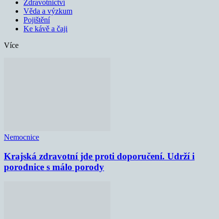
Zdravotnictví
Věda a výzkum
Pojištění
Ke kávě a čaji
Více
Nemocnice
Krajská zdravotní jde proti doporučení. Udrží i
porodnice s málo porody