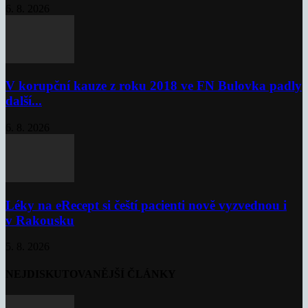
6. 8. 2026
V korupční kauze z roku 2018 ve FN Bulovka padly
další...
6. 8. 2026
Léky na eRecept si čeští pacienti nově vyzvednou i
v Rakousku
5. 8. 2026
NEJDISKUTOVANĚJŠÍ ČLÁNKY