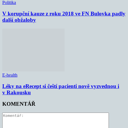
Politika
V korupční kauze z roku 2018 ve FN Bulovka padly
další obžaloby
E-health
Léky na eRecept si čeští pacienti nově vyzvednou i
v Rakousku
KOMENTÁŘ