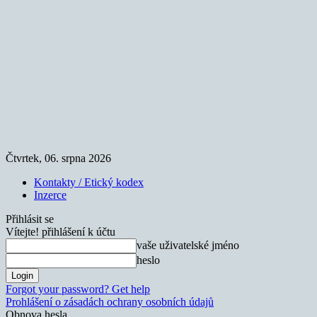
Čtvrtek, 06. srpna 2026
Kontakty / Etický kodex
Inzerce
Přihlásit se
Vítejte! přihlášení k účtu
vaše uživatelské jméno
heslo
Forgot your password? Get help
Prohlášení o zásadách ochrany osobních údajů
Obnova hesla