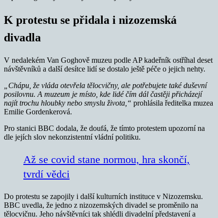
K protestu se přidala i nizozemská
divadla
V nedalekém Van Goghově muzeu podle AP kadeřník ostříhal deset
návštěvníků a další desítce lidí se dostalo ještě péče o jejich nehty.
„Chápu, že vláda otevřela tělocvičny, ale potřebujete také duševní
posilovnu. A muzeum je místo, kde lidé čím dál častěji přicházejí
najít trochu hloubky nebo smyslu života,“
prohlásila ředitelka muzea
Emilie Gordenkerová.
Pro stanici BBC dodala, že doufá, že tímto protestem upozorní na
dle jejích slov nekonzistentní vládní politiku.
Až se covid stane normou, hra skončí,
tvrdí vědci
Do protestu se zapojily i další kulturních instituce v Nizozemsku.
BBC uvedla, že jedno z nizozemských divadel se proměnilo na
tělocvičnu. Jeho návštěvníci tak shlédli divadelní představení a