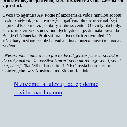
proticovidovým opatřením, která nizozemská vláda zavedla loni
v prosinci.
Uvedla to agentura AP. Podle ní nizozemská vláda minulou sobotu
uvolnila několik proticovidových opatření. Služby nově nabízejí
například kadeřnictví, pedikúry a fitness centra. Otevřely obchody,
jejichž někteří zákazníci v minulých týdnech jezdili nakupovat do
Belgie či Německa. Profesoři na univerzitách znovu přednášejí.
Však bary, restaurace, ale i divadla, kina a muzea musejí mít nadále
zavřeno.
„Nerozumíme tomu a není pro to důvod, jelikož jsme za poslední
dva roky ukázali, že navštívit koncert nebo muzeum je velmi, velmi
bezpečné,“
říká ředitel koncertní síně Královského orchestru
Concertgebouw v Amsterodamu Simon Reinink.
Nizozemci si ulevují od epidemie
covidu marihuanou