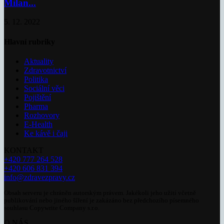
Milan...
5. 12. 2022
Hlavní rubriky
Aktuality
Zdravotnictví
Politika
Sociální věci
Pojištění
Pharma
Rozhovory
E-Health
Ke kávě i čaji
KONTAKT
+420 777 264 528
+420 606 831 394
info@zdravezpravy.cz
Obsah serveru je chráněn autorským právem. Jakékoli jeho užití včetně
publikování nebo jiného šíření je zakázáno bez předchozího písemného
souhlasu Copywrite Company s.r.o.
O NÁS