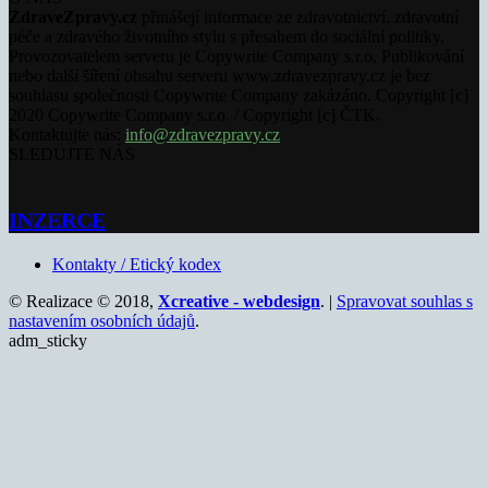
ZdraveZpravy.cz
přinášejí informace ze zdravotnictví, zdravotní
péče a zdravého životního stylu s přesahem do sociální politiky.
Provozovatelem serveru je Copywrite Company s.r.o. Publikování
nebo další šíření obsahu serveru www.zdravezpravy.cz je bez
souhlasu společnosti Copywrite Company zakázáno. Copyright [c]
2020 Copywrite Company s.r.o. / Copyright [c] ČTK.
Kontaktujte nás:
info@zdravezpravy.cz
SLEDUJTE NÁS
INZERCE
Kontakty / Etický kodex
© Realizace © 2018,
Xcreative - webdesign
. |
Spravovat souhlas s
nastavením osobních údajů
.
adm_sticky