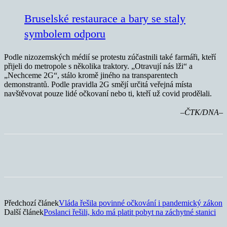
Bruselské restaurace a bary se staly
symbolem odporu
Podle
nizozemských
médií se protestu zúčastnili také farmáři, kteří
přijeli do metropole s několika traktory. „Otravují nás lži“ a
„Nechceme 2G“, stálo kromě jiného na transparentech
demonstrantů. Podle pravidla 2G smějí určitá veřejná místa
navštěvovat pouze lidé očkovaní nebo ti, kteří už covid prodělali.
–ČTK/DNA–
Předchozí článek
Vláda řešila povinné očkování i pandemický zákon
Další článek
Poslanci řešili, kdo má platit pobyt na záchytné stanici