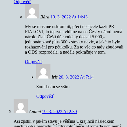
Odpověď
Bára
19. 3. 2022 At 14:43
My se musíme uskromnit, přeci nechcete kazit PR
FIALOVI, to teprve uvidíme na co Český národ nemá
nárok. Zlatí Čeští důchodci ty dostali 5 000,-
jednonárazově plus 300,- stovky navíc, a jaké to bylo
rozhazování pro pětikolku. Za to vše co tady zbudovali,
a ODS rozprodala, a nadále pokračuje v tom.
Odpověď
Iris
20. 3. 2022 At 7:14
Souhlasím se vším
Odpověď
Andrej
19. 3. 2022 At 2:39
Asi zjistili v jakém stavu je většina Ukrajinců následkem
jejich takřka neexistující zdravotní péče. Hromada jich nemá