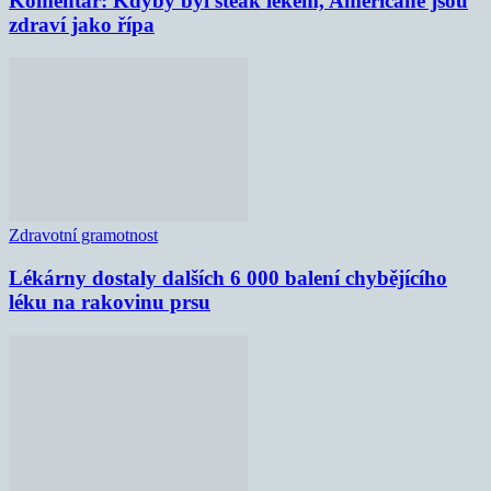
Komentář: Kdyby byl steak lékem, Američané jsou
zdraví jako řípa
Zdravotní gramotnost
Lékárny dostaly dalších 6 000 balení chybějícího
léku na rakovinu prsu