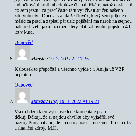
ani očkování proti tuberkulóze či spalničkám, natož covid. I ti
co sem jezdili za prací často rádi využívali služeb našeho
zdravotnictví. Docela sranda že člověk, který sem přijede na
měsíc za prací a zaplatí pár tisíc pojištění má nárok na stejnou
paletu služeb, jako tuzemec který platí zdravotní pojištění 40
let v kuse.
Odpověď
Miroslav
19. 3. 2022 At 17:26
Kalousek to přepočítá a všechno vyjde :-). Ani já už VZP
neplatím.
Odpověď
Miroslav Holý
19. 3. 2022 At 19:23
Všem lidem kteří výše uvedené komentáře psali
děkuji.Děkuji, že si najdou chvilku,aby vyjádřili své
názory.Pomáhat ano,ale na co má naše společnost.Prostředky
a finanční zdroje.M.H.