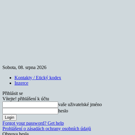
Sobota, 08. srpna 2026
Kontakty / Etický kodex
Inzerce
Přihlásit se
Vítejte! přihlášení k účtu
vaše uživatelské jméno
heslo
Forgot your password? Get help
Prohlášení o zásadách ochrany osobních údajů
Obnova hesla