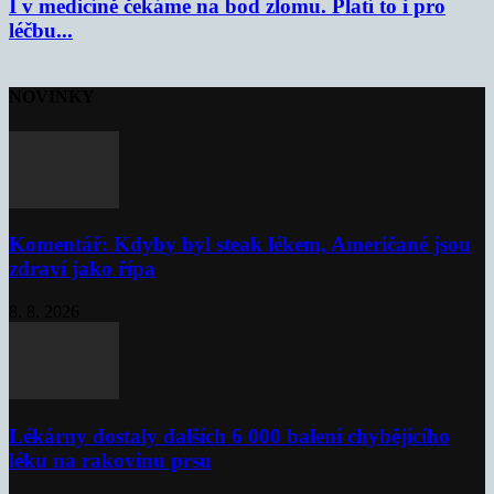
I v medicíně čekáme na bod zlomu. Platí to i pro
léčbu...
NOVINKY
Komentář: Kdyby byl steak lékem, Američané jsou
zdraví jako řípa
8. 8. 2026
Lékárny dostaly dalších 6 000 balení chybějícího
léku na rakovinu prsu