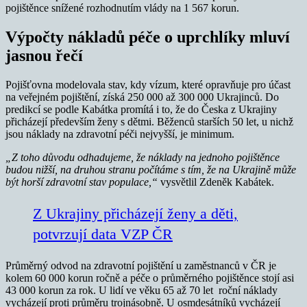
pojištěnce snížené rozhodnutím vlády na 1 567 korun.
Výpočty nákladů péče o uprchlíky mluví
jasnou řečí
Pojišťovna modelovala stav, kdy vízum, které opravňuje pro účast
na veřejném pojištění, získá 250 000 až 300 000 Ukrajinců. Do
predikcí se podle Kabátka promítá i to, že do Česka z Ukrajiny
přicházejí především ženy s dětmi. Běženců starších 50 let, u nichž
jsou náklady na zdravotní péči nejvyšší, je minimum.
„Z toho důvodu odhadujeme, že náklady na jednoho pojištěnce
budou nižší, na druhou stranu počítáme s tím, že na Ukrajině může
být horší zdravotní stav populace,“
vysvětlil Zdeněk Kabátek.
Z Ukrajiny přicházejí ženy a děti,
potvrzují data VZP ČR
Průměrný odvod na zdravotní pojištění u zaměstnanců v ČR je
kolem 60 000 korun ročně a péče o průměrného pojištěnce stojí asi
43 000 korun za rok. U lidí ve věku 65 až 70 let roční náklady
vycházejí proti průměru trojnásobně. U osmdesátníků vycházejí