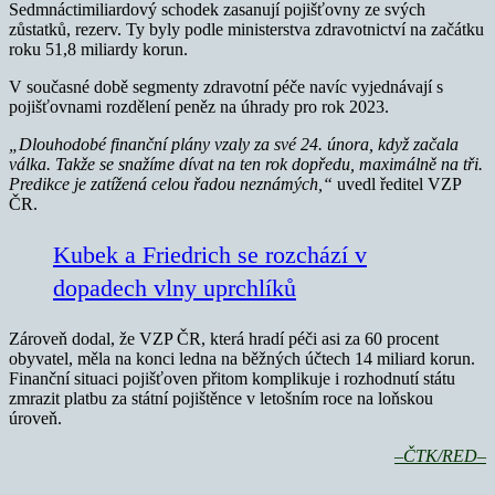
Sedmnáctimiliardový schodek zasanují pojišťovny ze svých
zůstatků, rezerv. Ty byly podle ministerstva zdravotnictví na začátku
roku 51,8 miliardy korun.
V současné době segmenty zdravotní péče navíc vyjednávají s
pojišťovnami rozdělení peněz na úhrady pro rok 2023.
„Dlouhodobé finanční plány vzaly za své 24. února, když začala
válka. Takže se snažíme dívat na ten rok dopředu, maximálně na tři.
Predikce je zatížená celou řadou neznámých,“
uvedl ředitel VZP
ČR.
Kubek a Friedrich se rozchází v
dopadech vlny uprchlíků
Zároveň dodal, že VZP ČR, která hradí péči asi za 60 procent
obyvatel, měla na konci ledna na běžných účtech 14 miliard korun.
Finanční situaci pojišťoven přitom komplikuje i rozhodnutí státu
zmrazit platbu za státní pojištěnce v letošním roce na loňskou
úroveň.
–ČTK/RED–