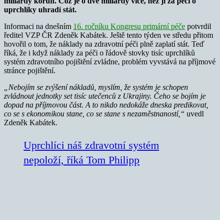
miliardy korun. Což je o dvě miliardy více, než jí za péči o
uprchlíky uhradí stát.
Informaci na dnešním
16. ročníku Kongresu primární péče
potvrdil
ředitel VZP ČR Zdeněk Kabátek. Ještě tento týden ve středu přitom
hovořil o tom, že náklady na zdravotní péči plně zaplatí stát. Teď
říká, že i když náklady za péči o řádově stovky tisíc uprchlíků
systém zdravotního pojištění zvládne, problém vyvstává na příjmové
stránce pojištění.
„Nebojím se zvýšení nákladů, myslím, že systém je schopen
zvládnout jednotky set tisíc utečenců z Ukrajiny.
Čeho se bojím je
dopad na příjmovou část. A to nikdo nedokáže dneska predikovat,
co se s ekonomikou stane, co se stane s nezaměstnaností,“
uvedl
Zdeněk Kabátek.
Uprchlíci náš zdravotní systém
nepoloží, říká Tom Philipp