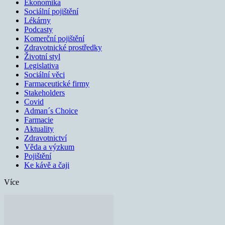
Ekonomika
Sociální pojištění
Lékárny
Podcasty
Komerční pojištění
Zdravotnické prostředky
Životní styl
Legislativa
Sociální věci
Farmaceutické firmy
Stakeholders
Covid
Adman´s Choice
Farmacie
Aktuality
Zdravotnictví
Věda a výzkum
Pojištění
Ke kávě a čaji
Více