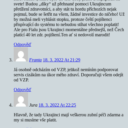
svete! Budou „díky“ už přehnané pomoci Ukrajincum
přetížení zdravotníci, a aby stát tu hordu příchozích nejak
pojmul, bude se šetřit na všem, žádné investice do ničeho! Už
by možná meli vyhlásit stopku, protoze čeští pojištenci
přispívající do systému to nebudou stíhat všechno poplatit!
Ale pro Fialu jsou Ukrajinci momentálne přednejší, než Čech
platící 40 let zdr. pojištení.Ten ať si nedovolí marodit!
Odpověď
Franta
18. 3. 2022 At 21:29
Já osobně odcházím od VZP, jelikož nemíním podporovat
servis cizákům na úkor mého zdraví. Doporučuji všem odejít
od VZP.
Odpověď
Jura
18. 3. 2022 At 22:25
Hlavně, že tady Ukrajinci mají veškerou zubní péči zdarma a
my si musíme vše platit.