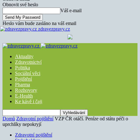
Obnovit své heslo
Váš e-mail
Heslo vám bude zasláno na váš email
zdravezpravy.cz
Aktuality
Zdravotnictví
Politika
Sociální věci
Pojištění
Pharma
Rozhovory
E-Health
Ke kávě i čaji
Domů
Zdravotní pojištění
VZP ČR otáčí. Peníze od státu péči o
uprchlíky nepokryjí
Zdravotní pojištění