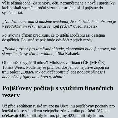
výše pětinásobně. Za seniory, děti, nezaměstnané a nově i uprchlíky,
kteří získali speciální roční vízum ke strpění, platí pojistné do
systému stát.
„Na druhou stranu si musíme uvědomit, že celá řada těch občanů je
v produktivním věku, snaží se najít práci,“
uvedl Kabátek.
Pojišťovna přitom predikuje, že to udělá zpočátku asi desetina
dospělých. Pojistné se pak bude odvádět z jejich mzdy.
„Pokud prostor pro zaměstnání bude, ekonomika bude fungovat, tak
si myslím, že systém to zvládne,“
říká Kabátek.
Obdobně se vyjádřil mluvčí Ministerstva financí ČR [MF ČR]
Tomáš Weiss. Podle něj se příchozí dospělí co nejdříve zapojí na
trhu práce:
„Budou tak odvádět pojistné, což naopak přinese i
dodatečné příjmy do tohoto systému.“
Pojišťovny počítají s využitím finančních
rezerv
Už před začátkem ruské invaze na Ukrajinu pojišťovny počítaly pro
letošní rok se schodkem veřejného zdravotního pojištění. Výdaje
očekávají 440,7 miliardy korun, příjmy 423,9 miliardy korun.