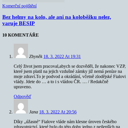
Komerční pojištění
Bez helmy na kolo, ale ani na koloběžku nelez,
varuje BESIP
10 KOMENTÁŘE
Zbyněk
18. 3. 2022 At 19:31
Celý život jsem pracoval,abych se dozvěděl, že nakonec VZP,
které jsem platil na jejich vzdušné zámky již nemá peníze na
moje zdraví.To je podvod a okrádání, včetně zlodějské Fialovi
vlády. Jdete do … a to i s vládou ČR. … / Redakčně
upraveno.
Odpověď
Jana
18. 3. 2022 At 20:56
Díky „úžasné“ Fialove vláde nám klesne úroven českého
zdravotnictví, které bylo do této doby jedno z nejlepších na