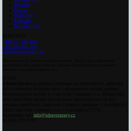
Pojištění
Pharma
Rozhovory
E-Health
Ke kávě i čaji
KONTAKT
+420 777 264 528
+420 606 831 394
info@zdravezpravy.cz
Obsah serveru je chráněn autorským právem. Jakékoli jeho užití včetně
publikování nebo jiného šíření je zakázáno bez předchozího písemného
souhlasu Copywrite Company s.r.o.
O NÁS
ZdraveZpravy.cz
přinášejí informace ze zdravotnictví, zdravotní
péče a zdravého životního stylu s přesahem do sociální politiky.
Provozovatelem serveru je Copywrite Company s.r.o. Publikování
nebo další šíření obsahu serveru www.zdravezpravy.cz je bez
souhlasu společnosti Copywrite Company zakázáno. Copyright [c]
2020 Copywrite Company s.r.o. / Copyright [c] ČTK.
Kontaktujte nás:
info@zdravezpravy.cz
SLEDUJTE NÁS