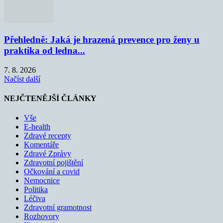
Přehledně: Jaká je hrazená prevence pro ženy u
praktika od ledna...
7. 8. 2026
Načíst další
NEJČTENĚJŠÍ ČLÁNKY
Vše
E-health
Zdravé recepty
Komentáře
Zdravé Zprávy
Zdravotní pojištění
Očkování a covid
Nemocnice
Politika
Léčiva
Zdravotní gramotnost
Rozhovory