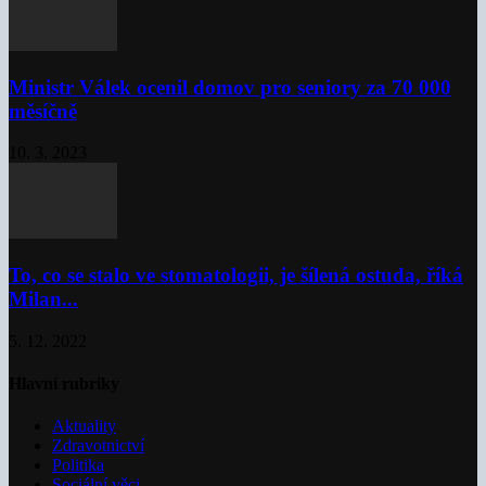
Ministr Válek ocenil domov pro seniory za 70 000
měsíčně
10. 3. 2023
To, co se stalo ve stomatologii, je šílená ostuda, říká
Milan...
5. 12. 2022
Hlavní rubriky
Aktuality
Zdravotnictví
Politika
Sociální věci