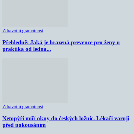
Zdravotní gramotnost
Přehledně: Jaká je hrazená prevence pro ženy u
praktika od ledna...
Zdravotní gramotnost
Netopýři míří okny do českých ložnic. Lékaři varují
před pokousáním