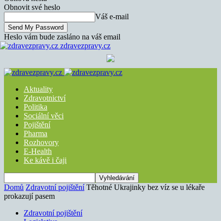
Obnovit své heslo
Váš e-mail
Heslo vám bude zasláno na váš email
zdravezpravy.cz
Aktuality
Zdravotnictví
Politika
Sociální věci
Pojištění
Pharma
Rozhovory
E-Health
Ke kávě i čaji
Domů
Zdravotní pojištění
Těhotné Ukrajinky bez víz se u lékaře
prokazují pasem
Zdravotní pojištění