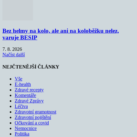
Bez helmy na kolo, ale ani na koloběžku nelez,
varuje BESIP
7. 8. 2026
Načíst další
NEJČTENĚJŠÍ ČLÁNKY
Vše
E-health
Zdravé recepty
Komentáře
Zdravé Zprávy
Léčiva
Zdravotní gramotnost
Zdravotní pojištění
Očkování a covid
Nemocnice
Politika