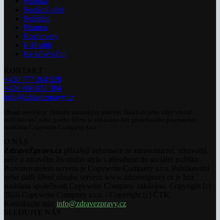
Politika
Sociální věci
Pojištění
Pharma
Rozhovory
E-Health
Ke kávě i čaji
KONTAKT
+420 777 264 528
+420 606 831 394
info@zdravezpravy.cz
Obsah serveru je chráněn autorským právem. Jakékoli jeho užití včetně
publikování nebo jiného šíření je zakázáno bez předchozího písemného
souhlasu Copywrite Company s.r.o.
O NÁS
ZdraveZpravy.cz
přinášejí informace ze zdravotnictví, zdravotní
péče a zdravého životního stylu s přesahem do sociální politiky.
Provozovatelem serveru je Copywrite Company s.r.o. Publikování
nebo další šíření obsahu serveru www.zdravezpravy.cz je bez
souhlasu společnosti Copywrite Company zakázáno. Copyright [c]
2020 Copywrite Company s.r.o. / Copyright [c] ČTK.
Kontaktujte nás:
info@zdravezpravy.cz
SLEDUJTE NÁS