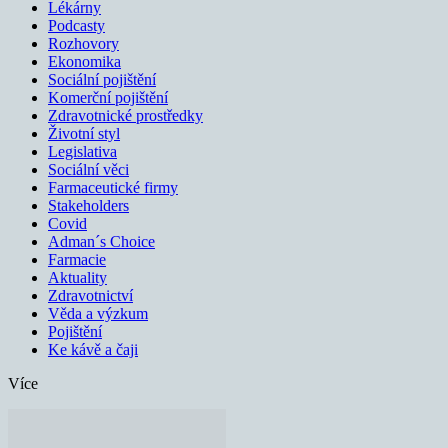
Lékárny
Podcasty
Rozhovory
Ekonomika
Sociální pojištění
Komerční pojištění
Zdravotnické prostředky
Životní styl
Legislativa
Sociální věci
Farmaceutické firmy
Stakeholders
Covid
Adman´s Choice
Farmacie
Aktuality
Zdravotnictví
Věda a výzkum
Pojištění
Ke kávě a čaji
Více