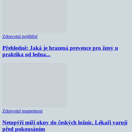
Zdravotní pojištění
Přehledně: Jaká je hrazená prevence pro ženy u
praktika od ledna...
Zdravotní gramotnost
Netopýři míří okny do českých ložnic. Lékaři varují
před pokousáním