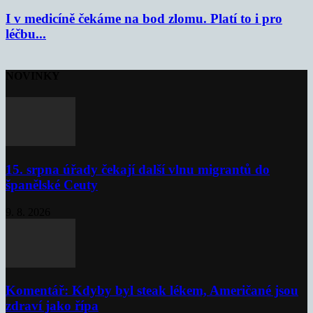
I v medicíně čekáme na bod zlomu. Platí to i pro
léčbu...
NOVINKY
15. srpna úřady čekají další vlnu migrantů do
španělské Ceuty
9. 8. 2026
Komentář: Kdyby byl steak lékem, Američané jsou
zdraví jako řípa