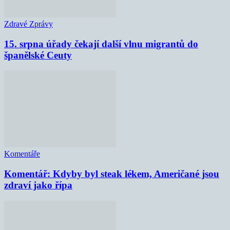
Zdravé Zprávy
15. srpna úřady čekají další vlnu migrantů do
španělské Ceuty
Komentáře
Komentář: Kdyby byl steak lékem, Američané jsou
zdraví jako řípa