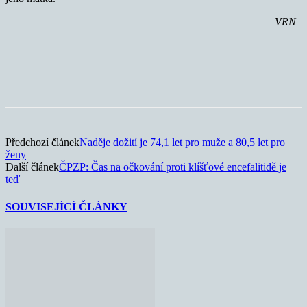
–VRN–
Předchozí článek
Naděje dožití je 74,1 let pro muže a 80,5 let pro
ženy
Další článek
ČPZP: Čas na očkování proti klíšťové encefalitidě je
teď
SOUVISEJÍCÍ ČLÁNKY