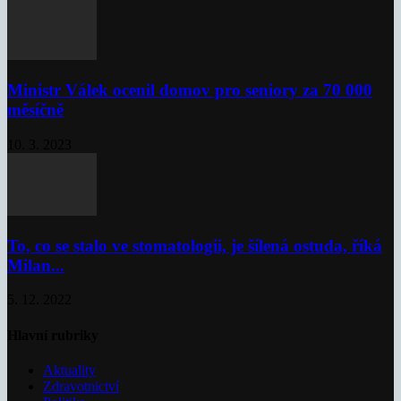
Ministr Válek ocenil domov pro seniory za 70 000
měsíčně
10. 3. 2023
To, co se stalo ve stomatologii, je šílená ostuda, říká
Milan...
5. 12. 2022
Hlavní rubriky
Aktuality
Zdravotnictví