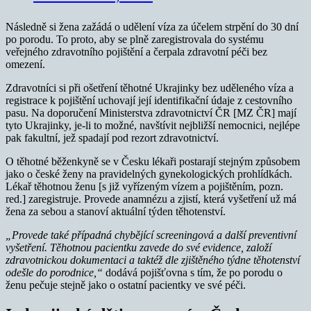
Následně si žena zažádá o udělení víza za účelem strpění do 30 dní
po porodu. To proto, aby se plně zaregistrovala do systému
veřejného zdravotního pojištění a čerpala zdravotní péči bez
omezení.
Zdravotníci si při ošetření těhotné Ukrajinky bez uděleného víza a
registrace k pojištění uchovají její identifikační údaje z cestovního
pasu. Na doporučení Ministerstva zdravotnictví ČR [MZ ČR] mají
tyto Ukrajinky, je-li to možné, navštívit nejbližší nemocnici, nejlépe
pak fakultní, jež spadají pod rezort zdravotnictví.
O těhotné běženkyně se v Česku lékaři postarají stejným způsobem
jako o české ženy na pravidelných gynekologických prohlídkách.
Lékař těhotnou ženu [s již vyřízeným vízem a pojištěním, pozn.
red.] zaregistruje. Provede anamnézu a zjistí, která vyšetření už má
žena za sebou a stanoví aktuální týden těhotenství.
„Provede také případná chybějící screeningová a další preventivní
vyšetření.
Těhotnou pacientku zavede do své evidence, založí
zdravotnickou dokumentaci a taktéž dle zjištěného týdne těhotenství
odešle do porodnice,“
dodává pojišťovna s tím, že po porodu o
ženu pečuje stejně jako o ostatní pacientky ve své péči.