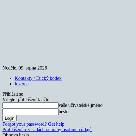
Neděle, 09. srpna 2026
Kontakty / Etický kodex
Inzerce
Přihlásit se
Vítejte! přihlášení k účtu
vaše uživatelské jméno
heslo
Forgot your password? Get help
Prohlášení o zásadách ochrany osobních údajů
Obnova hesla