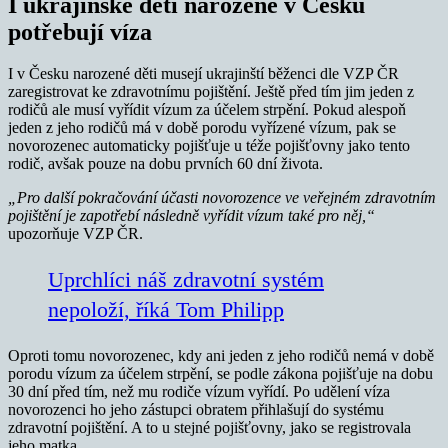
I ukrajinské děti narozené v Česku
potřebují víza
I v Česku narozené děti musejí ukrajinští běženci dle VZP ČR
zaregistrovat ke zdravotnímu pojištění. Ještě před tím jim jeden z
rodičů ale musí vyřídit vízum za účelem strpění. Pokud alespoň
jeden z jeho rodičů má v době porodu vyřízené vízum, pak se
novorozenec automaticky pojišťuje u téže pojišťovny jako tento
rodič, avšak pouze na dobu prvních 60 dní života.
„Pro další pokračování účasti novorozence ve veřejném zdravotním
pojištění je zapotřebí následně vyřídit vízum také pro něj,“
upozorňuje VZP ČR.
Uprchlíci náš zdravotní systém
nepoloží, říká Tom Philipp
Oproti tomu novorozenec, kdy ani jeden z jeho rodičů nemá v době
porodu vízum za účelem strpění, se podle zákona pojišťuje na dobu
30 dní před tím, než mu rodiče vízum vyřídí. Po udělení víza
novorozenci ho jeho zástupci obratem přihlašují do systému
zdravotní pojištění. A to u stejné pojišťovny, jako se registrovala
jeho matka.