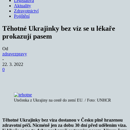
Legislativa
Aktuality
Zdravotnictví
Pojištění
Těhotné Ukrajinky bez víz se u lékaře
prokazují pasem
Od
zdravezpravy
-
22. 3. 2022
0
Utečenka z Ukrajiny na cestě do zemí EU. / Foto: UNHCR
Těhotné Ukrajinky bez víza dostanou v Česku plně hrazenou
zdravotní péči. Nicméně jen za dobu 30 dní před udělením víza.