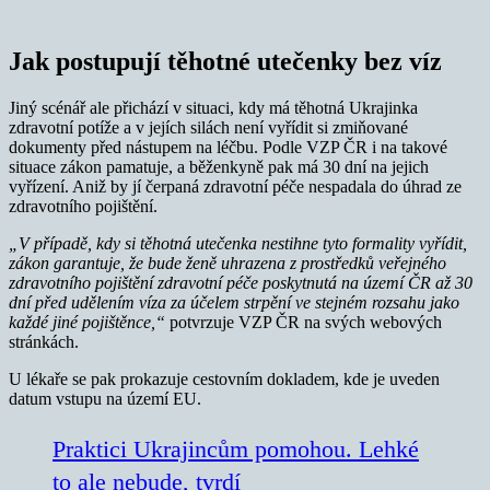
Jak postupují těhotné utečenky bez víz
Jiný scénář ale přichází v situaci, kdy má těhotná Ukrajinka
zdravotní potíže a v jejích silách není vyřídit si zmiňované
dokumenty před nástupem na léčbu. Podle VZP ČR i na takové
situace zákon pamatuje, a běženkyně pak má 30 dní na jejich
vyřízení. Aniž by jí čerpaná zdravotní péče nespadala do úhrad ze
zdravotního pojištění.
„V případě, kdy si těhotná utečenka nestihne tyto formality vyřídit,
zákon garantuje, že bude ženě uhrazena z prostředků veřejného
zdravotního pojištění zdravotní péče poskytnutá na území ČR až 30
dní před udělením víza za účelem strpění ve stejném rozsahu jako
každé jiné pojištěnce,“
potvrzuje VZP ČR na svých webových
stránkách.
U lékaře se pak prokazuje cestovním dokladem, kde je uveden
datum vstupu na území EU.
Praktici Ukrajincům pomohou. Lehké
to ale nebude, tvrdí