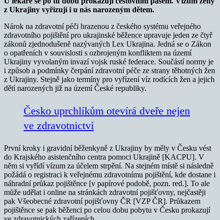
U lékaře se po tu dobu prokazují cestovním pasem. Vízum ženy
z Ukrajiny vyřizují i u nás narozeným dětem.
Nárok na zdravotní péči hrazenou z českého systému veřejného
zdravotního pojištění pro ukrajinské běžence upravuje jeden ze čtyř
zákonů zjednodušeně nazývaných Lex Ukrajina. Jedná se o Zákon
o opatřeních v souvislosti s ozbrojeným konfliktem na území
Ukrajiny vyvolaným invazí vojsk ruské federace. Součástí normy je
i způsob a podmínky čerpání zdravotní péče ze strany těhotných žen
z Ukrajiny. Stejně jako termíny pro vyřízení víz rodících žen a jejich
dětí narozených již na území České republiky.
Česko uprchlíkům otevírá dveře nejen
ve zdravotnictví
První kroky i gravidní běženkyně z Ukrajiny by měly v Česku vést
do Krajského asistenčního centra pomoci Ukrajině [KACPU]. V
něm si vyřídí vízum za účelem strpění. Na stejném místě si následně
požádá o registraci k veřejnému zdravotnímu pojištění, kde dostane i
náhradní průkaz pojištěnce [v papírové podobě, pozn. red.]. To ale
může udělat i online na stránkách zdravotní pojišťovny, nejčastěji
pak Všeobecné zdravotní pojišťovny ČR [VZP ČR]. Průkazem
pojištěnce se pak běženci po celou dobu pobytu v Česku prokazují
ve zdravotnických zařízeních.