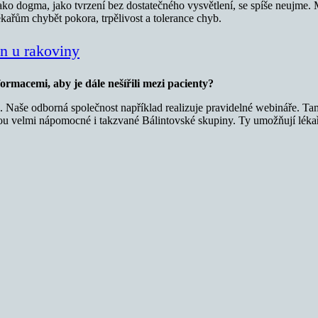
jako dogma, jako tvrzení bez dostatečného vysvětlení, se spíše neujme.
kařům chybět pokora, trpělivost a tolerance chyb.
en u rakoviny
ormacemi, aby je dále nešířili mezi pacienty?
. Naše odborná společnost například realizuje pravidelné webináře. Tam 
jsou velmi nápomocné i takzvané Bálintovské skupiny. Ty umožňují l