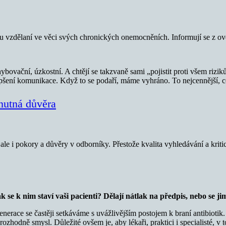
sou vzdělaní ve věci svých chronických onemocněních. Informují se z ov
ovační, úzkostní. A chtějí se takzvaně sami „pojistit proti všem riziků
lepšení komunikace. Když to se podaří, máme vyhráno. To nejcennější, c
nutná důvěra
ale i pokory a důvěry v odborníky. Přestože kvalita vyhledávání a kriti
 se k nim staví vaši pacienti? Dělají nátlak na předpis, nebo se ji
ce se častěji setkáváme s uvážlivějším postojem k braní antibiotik. U n
o rozhodně smysl. Důležité ovšem je, aby lékaři, praktici i specialisté, v