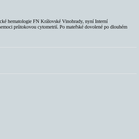
cké hematologie FN Královské Vinohrady, nyní Interní
í nemoci průtokovou cytometrií. Po mateřské dovolené po dlouhém