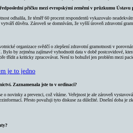
i předposlední příčku mezi evropskými zeměmi v průzkumu Ústavu 
tnost odhalila, že téměř 60 procent respondentů vykazovalo neadekvát
e vytváří důvěra. Zároveň se domnívám, že vyšší úroveň zdravotní gra
otnické organizace svědčí o zlepšení zdravotní gramotnosti v porovn
 Bylo by zejména zajímavé vyhodnotit data v době postcovidové, kter
e třídit a kriticky zpracovávat. Není to bohužel jen problém mezi pacien
em je to jedno
ictví. Zaznamenala jste to v ordinaci?
jí se o novinky a prevenci, což vítáme. Veřejnost je ale zároveň vysta
zinformací. Přesto považuji tyto diskuse za důležité. Dnešní doba je zk
nty?