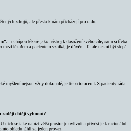
ěřených zdrojů, ale přesto k nám přicházejí pro radu.
m“. Ti chápou lékaře jako nástroj k dosažení svého cíle, sami si třeba
o mezi lékařem a pacientem vzniká, je důvěra. Ta ale nesmí být slepá.
cké myšlení nejsou vždy dokonalé, je třeba to ocenit. S pacienty ráda
m raději chtějí vyhnout?
ich se také nabízí větší prostor je ovlivnit a přivést je k racionální
 tomto ohledu táhli za jeden provaz.