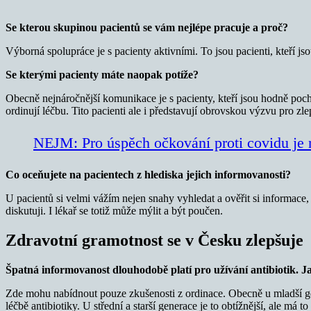
Se kterou skupinou pacientů se vám nejlépe pracuje a proč?
Výborná spolupráce je s pacienty aktivními. To jsou pacienti, kteří j
Se kterými pacienty máte naopak potíže?
Obecně nejnáročnější komunikace je s pacienty, kteří jsou hodně pochyb
ordinují léčbu. Tito pacienti ale i představují obrovskou výzvu pro z
NEJM: Pro úspěch očkování proti covidu je 
Co oceňujete na pacientech z hlediska jejich informovanosti?
U pacientů si velmi vážím nejen snahy vyhledat a ověřit si informace, 
diskutuji. I lékař se totiž může mýlit a být poučen.
Zdravotní gramotnost se v Česku zlepšuje
Špatná informovanost dlouhodobě platí pro užívání antibiotik. Jak
Zde mohu nabídnout pouze zkušenosti z ordinace. Obecně u mladší genera
léčbě antibiotiky. U střední a starší generace je to obtížnější, ale má t