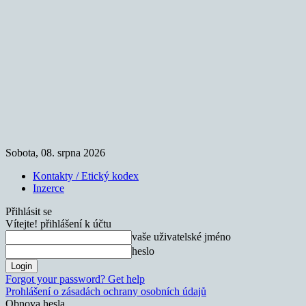
Sobota, 08. srpna 2026
Kontakty / Etický kodex
Inzerce
Přihlásit se
Vítejte! přihlášení k účtu
vaše uživatelské jméno
heslo
Forgot your password? Get help
Prohlášení o zásadách ochrany osobních údajů
Obnova hesla