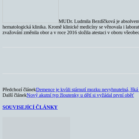
MUDr. Ludmila Bezdíčková je absolventk
hematologická klinika. Kromě klinické medicíny se věnovala i labora
zvažování změnila obor a v roce 2016 složila atestaci v oboru všeobec
Sdílet
Předchozí článek
Demence je kvůli stárnutí mozku nevyhnutelná, říká
Další článek
Nový akutní typ žloutenky u dětí si vyžádal první oběť
SOUVISEJÍCÍ ČLÁNKY