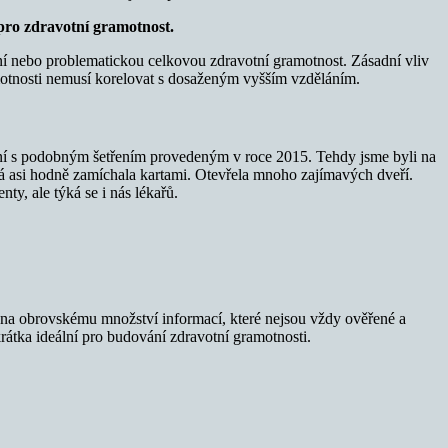
pro zdravotní gramotnost.
ní nebo problematickou celkovou zdravotní gramotnost. Zásadní vliv
motnosti nemusí korelovat s dosaženým vyšším vzděláním.
ání s podobným šetřením provedeným v roce 2015. Tehdy jsme byli na
á asi hodně zamíchala kartami. Otevřela mnoho zajímavých dveří.
ty, ale týká se i nás lékařů.
vována obrovskému množství informací, které nejsou vždy ověřené a
rátka ideální pro budování zdravotní gramotnosti.