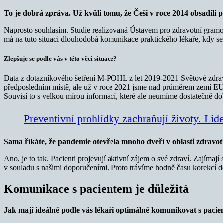
To je dobrá zpráva. Už kvůli tomu, že Češi v roce 2014 obsadil
Naprosto souhlasím. Studie realizovaná Ústavem pro zdravotní gramo
má na tuto situaci dlouhodobá komunikace praktického lékaře, kdy s
Zlepšuje se podle vás v této věci situace?
Data z dotazníkového šetření M-POHL z let 2019-2021 Světové zdrav
předposledním místě, ale už v roce 2021 jsme nad průměrem zemí EU.
Souvisí to s velkou mírou informací, které ale neumíme dostatečně dobř
Preventivní prohlídky zachraňují životy. Lid
Sama říkáte, že pandemie otevřela mnoho dveří v oblasti zdravotn
Ano, je to tak. Pacienti projevují aktivní zájem o své zdraví. Zajíma
v souladu s našimi doporučeními. Proto trávíme hodně času korekcí de
Komunikace s pacientem je důležitá
Jak mají ideálně podle vás lékaři optimálně komunikovat s pacie