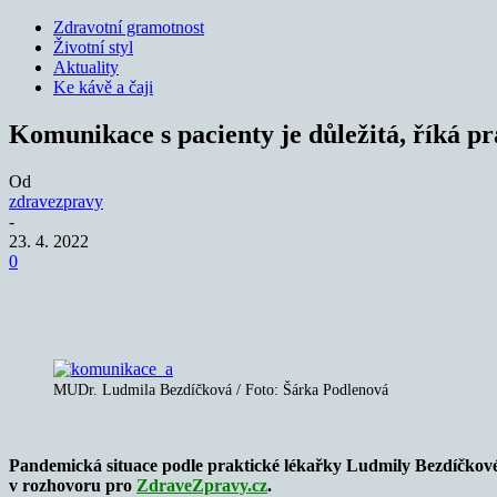
Zdravotní gramotnost
Životní styl
Aktuality
Ke kávě a čaji
Komunikace s pacienty je důležitá, říká p
Od
zdravezpravy
-
23. 4. 2022
0
Sdílet
MUDr. Ludmila Bezdíčková / Foto: Šárka Podlenová
Pandemická situace podle praktické lékařky Ludmily Bezdíčkové n
v rozhovoru pro
ZdraveZpravy.cz
.