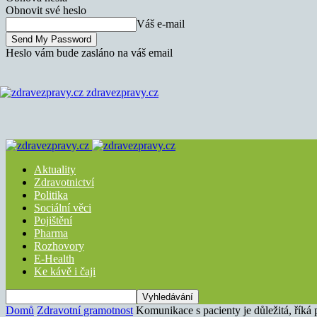
Obnovit své heslo
Váš e-mail
Heslo vám bude zasláno na váš email
zdravezpravy.cz
Aktuality
Zdravotnictví
Politika
Sociální věci
Pojištění
Pharma
Rozhovory
E-Health
Ke kávě i čaji
Domů
Zdravotní gramotnost
Komunikace s pacienty je důležitá, říká 