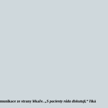
omunikace ze strany lékaře.
„
S pacienty ráda diskutuji,“
říká