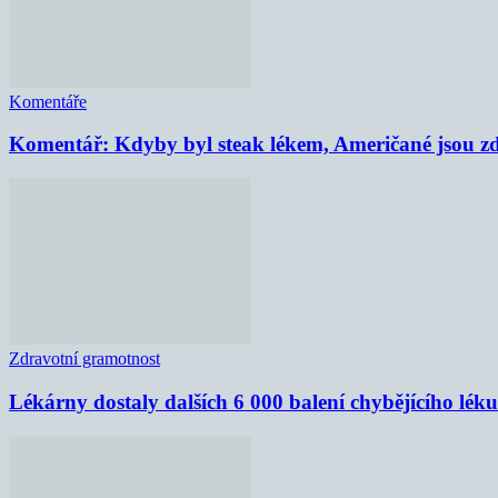
Komentáře
Komentář: Kdyby byl steak lékem, Američané jsou zd
Zdravotní gramotnost
Lékárny dostaly dalších 6 000 balení chybějícího lék