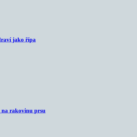
raví jako řípa
u na rakovinu prsu