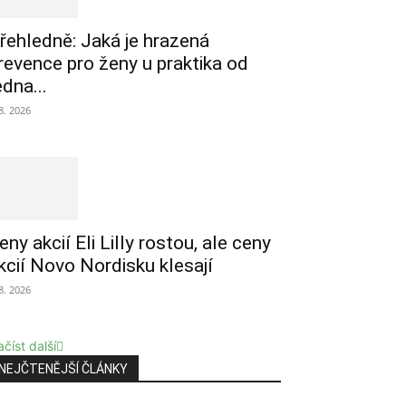
řehledně: Jaká je hrazená
revence pro ženy u praktika od
edna...
 8. 2026
eny akcií Eli Lilly rostou, ale ceny
kcií Novo Nordisku klesají
 8. 2026
číst další
NEJČTENĚJŠÍ ČLÁNKY