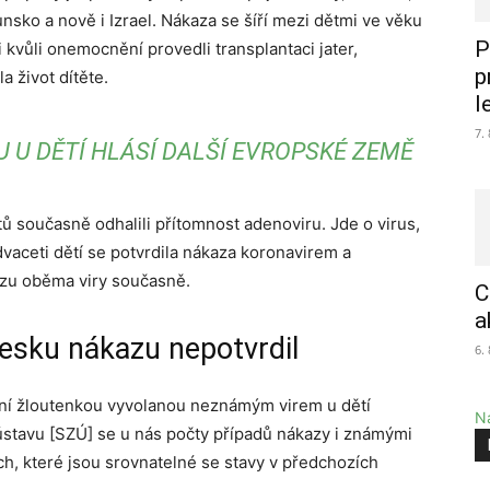
nsko a nově i Izrael. Nákaza se šíří mezi dětmi ve věku
P
i kvůli onemocnění provedli transplantaci jater,
p
 život dítěte.
l
7.
U DĚTÍ HLÁSÍ DALŠÍ EVROPSKÉ ZEMĚ
ů současně odhalili přítomnost adenoviru. Jde o virus,
vaceti dětí se potvrdila nákaza koronavirem a
kazu oběma viry současně.
C
a
Česku nákazu nepotvrdil
6.
tní žloutenkou vyvolanou neznámým virem u dětí
Na
 ústavu [SZÚ] se u nás počty případů nákazy i známými
h, které jsou srovnatelné se stavy v předchozích