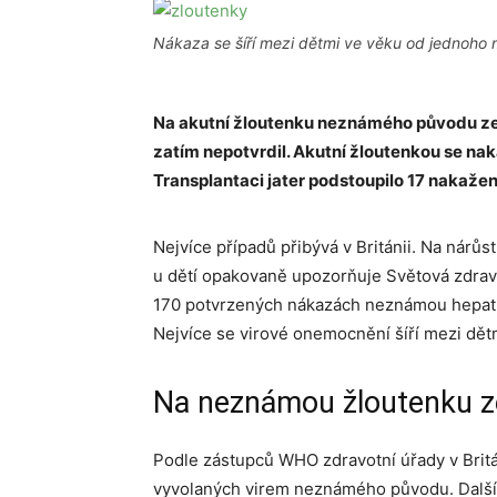
Nákaza se šíří mezi dětmi ve věku od jednoho m
Na akutní žloutenku neznámého původu zem
zatím nepotvrdil. A
kutní žloutenkou se naka
Transplantaci jater podstoupilo 17 nakaže
Nejvíce případů přibývá v Británii. Na nárů
u dětí opakovaně upozorňuje Světová zdravot
170 potvrzených nákazách neznámou hepatit
Nejvíce se virové onemocnění šíří mezi dětm
Na neznámou žloutenku z
Podle zástupců WHO zdravotní úřady v Britá
vyvolaných virem neznámého původu. Další př