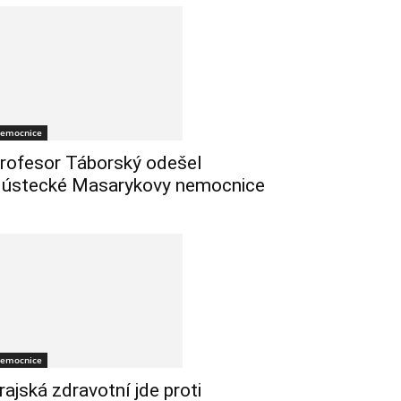
emocnice
rofesor Táborský odešel
 ústecké Masarykovy nemocnice
emocnice
rajská zdravotní jde proti