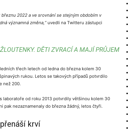
ž březnu 2022 a ve srovnání se stejným obdobím v
žádná významná změna,“
uvedli na Twitteru zástupci
P ŽLOUTENKY. DĚTI ZVRACÍ A MAJÍ PRŮJEM
ledních třech letech od ledna do března kolem 30
špinavých rukou. Letos se takových případů potvrdilo
ce než 200.
nás laboratoře od roku 2013 potvrdily většinou kolem 30
oni pak nezaznamenaly do března žádný, letos čtyři.
přenáší krví