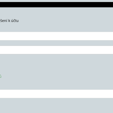
ášení k účtu
ů