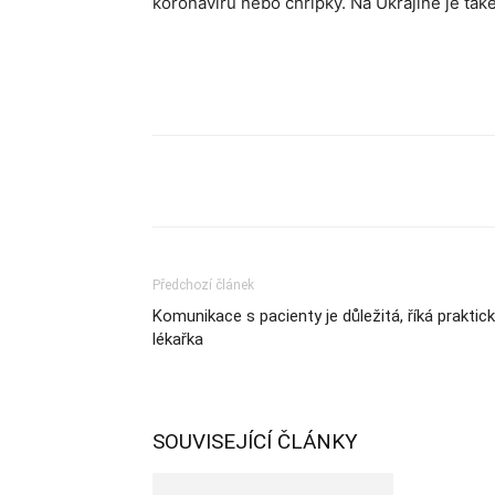
koronaviru nebo chřipky. Na Ukrajině je tak
Sdílet
Předchozí článek
Komunikace s pacienty je důležitá, říká praktic
lékařka
SOUVISEJÍCÍ ČLÁNKY