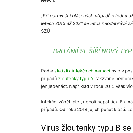
letech.
„Při porovnání hlášených případů v lednu a
letech 2013 až 2021 se letos neodehrává 
SZÚ.
BRITÁNIÍ SE ŠÍŘÍ NOVÝ TY
Podle
statistik infekčních nemocí
bylo v pos
případů
žloutenky typu A
, takzvané nemoci 
jen jedenáct. Například v roce 2015 však ví
Infekční zánět jater, neboli hepatitidu B u 
případů. Od roku 2018 jejich počet klesá. L
Virus žloutenky typu B se 