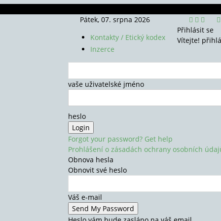
Pátek, 07. srpna 2026
Přihlásit se
Kontakty / Etický kodex
Vítejte! přihl
Inzerce
vaše uživatelské jméno
heslo
Forgot your password? Get help
Prohlášení o zásadách ochrany osobních údaj
Obnova hesla
Obnovit své heslo
Váš e-mail
Heslo vám bude zasláno na váš email