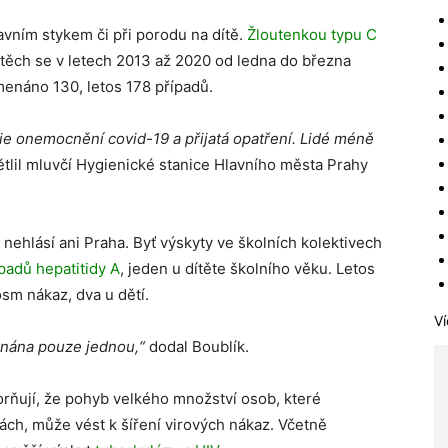
lavním stykem či při porodu na dítě.
Žloutenkou typu C
, těch se v letech 2013 až 2020 od ledna do března
menáno 130, letos 178 případů.
ie onemocnění covid-19 a přijatá opatření. Lidé méně
tlil mluvčí Hygienické stanice Hlavního města Prahy
 nehlásí ani Praha. Byť výskyty ve školních kolektivech
ípadů hepatitidy A
, jeden u dítěte školního věku. Letos
sm nákaz, dva u dětí.
Ví
menána pouze jednou,“
dodal Boublík.
orňují, že pohyb velkého množství osob, které
ch, může vést k šíření virových nákaz. Včetně