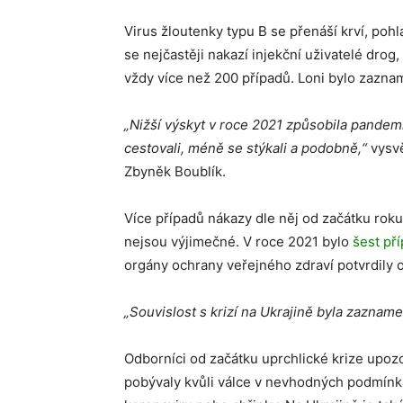
Virus žloutenky typu B se přenáší krví, poh
se nejčastěji nakazí injekční uživatelé drog
vždy více než 200 případů. Loni bylo zazna
„Nižší výskyt v roce 2021 způsobila pandem
cestovali, méně se stýkali a podobně,“
vysvě
Zbyněk Boublík.
Více případů nákazy dle něj od začátku roku
nejsou výjimečné. V roce 2021 bylo
šest př
orgány ochrany veřejného zdraví potvrdily o
„Souvislost s krizí na Ukrajině byla zazna
Odborníci od začátku uprchlické krize upoz
pobývaly kvůli válce v nevhodných podmínká