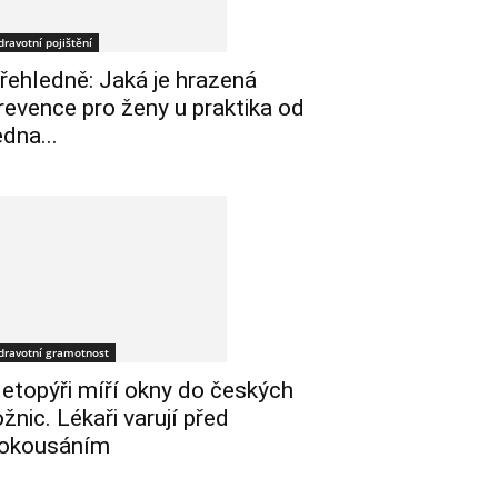
dravotní pojištění
řehledně: Jaká je hrazená
revence pro ženy u praktika od
edna...
dravotní gramotnost
etopýři míří okny do českých
ožnic. Lékaři varují před
okousáním