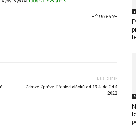
é vyšší výskyt
tuberkulózy a HIV
.
Z
–ČTK/VRN–
P
p
l
Další článek
ká
Zdravé Zprávy: Přehled článků od 19.4. do 24.4
2022
Z
N
l
p