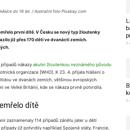
ěsíce do 16 let. / Ilustrační foto Pixabay.com
L
b
řelo první dítě. V Česku se nový typ žloutenky
p
zilo již přes 170 dětí ve dvanácti zemích.
7.
ných.
st případů nákazy
akutní žloutenkou neznámého původu
nická organizace [WHO]. K 23. 4. přijala hlášení o
idou ve dvanácti zemích, většinou evropských.
B
i ve Velké Británii, kde se nákaza prvně potvrdila.
k
7.
emřelo dítě
nii zaznamenaly 114 případů zánětu jater u dětí
ípady již potvrdily například Spojené státy, Francie,