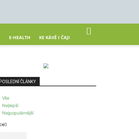
Y
E-HEALTH
KE KÁVĚ I ČAJI
POSLEDNÍ ČLÁNKY
Vše
Nejlepší
Nejpopulárnější
ce