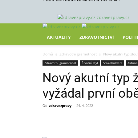
zdravezpravy.cz
AKTUALITY
ZDRAVOTNICTVÍ
POLITI
Domů
Zdravotní gramotnost
Nový akutní typ žlou
Zdravotní gramotnost
Životní styl
Stakeholders
Aktuali
Nový akutní typ ž
vyžádal první ob
Od
zdravezpravy
-
24. 4. 2022
Sdílet