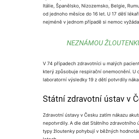
Itálie, Španělsko, Nizozemsko, Belgie, Rumu
od jednoho měsíce do 16 let. U 17 dětí lékař
nejméně v jednom případě si nemoc vyžádala
NEZNÁMOU ŽLOUTENKU 
V 74 případech zdravotníci u malých pacient
který způsobuje respirační onemocnění. U d
laboratorní výsledky 19 z dětí potvrdily ná
Státní zdravotní ústav v 
Zdravotní ústavy v Česku zatím nákazu aku
nepotvrdily. A dle dat Státního zdravotního
typy žloutenky pohybují v běžných hodnotác