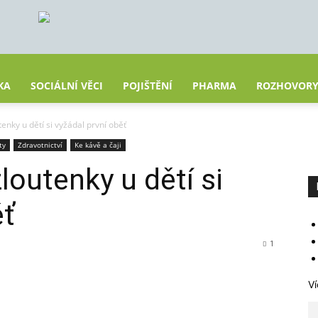
KA
SOCIÁLNÍ VĚCI
POJIŠTĚNÍ
PHARMA
ROZHOVOR
tenky u dětí si vyžádal první oběť
ty
Zdravotnictví
Ke kávě a čaji
loutenky u dětí si
ěť
1
Ví