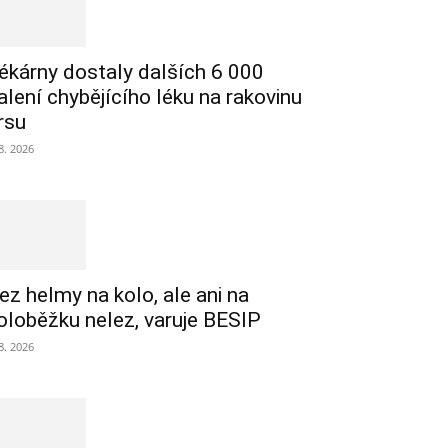
ékárny dostaly dalších 6 000
alení chybějícího léku na rakovinu
rsu
 8. 2026
ez helmy na kolo, ale ani na
oloběžku nelez, varuje BESIP
 8. 2026