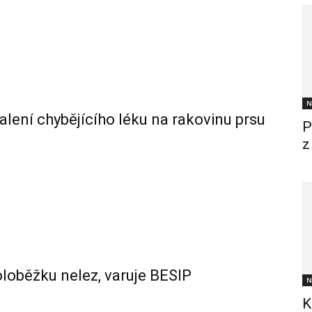
N
alení chybějícího léku na rakovinu prsu
P
z
oloběžku nelez, varuje BESIP
N
K