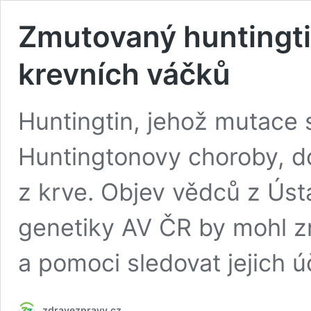
Zmutovaný huntingtin 
krevních váčků
Huntingtin, jehož mutace 
Huntingtonovy choroby, do
z krve. Objev vědců z Ústa
genetiky AV ČR by mohl zr
a pomoci sledovat jejich ú
zdravezpravy.cz