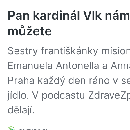
Pan kardinál Vlk nám 
můžete
Sestry františkánky misio
Emanuela Antonella a Ann
Praha každý den ráno v s
jídlo. V podcastu ZdraveZpr
dělají.
zdravezpravy.cz