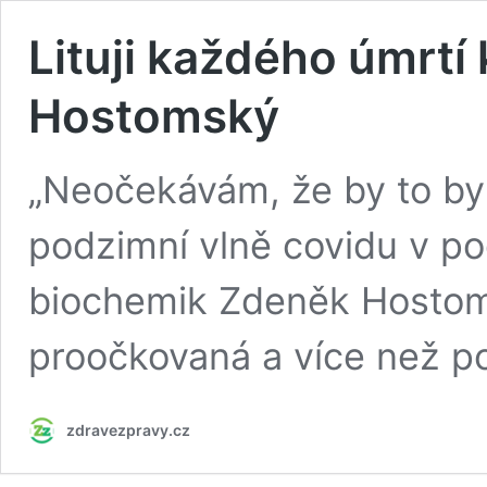
Lituji každého úmrtí 
Hostomský
„Neočekávám, že by to byl
podzimní vlně covidu v p
biochemik Zdeněk Hostomsk
proočkovaná a více než pol
zdravezpravy.cz