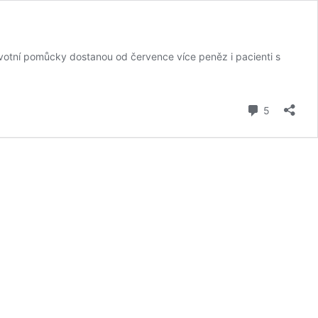
avotní pomůcky dostanou od července více peněz i pacienti s
komentář
5