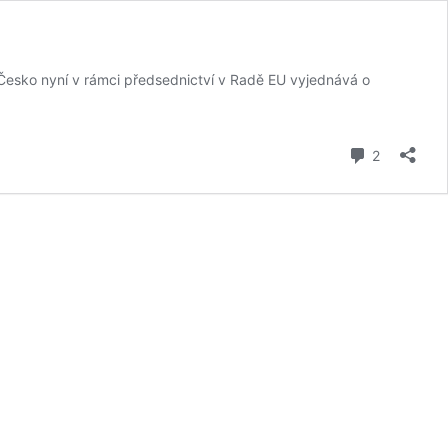
 Česko nyní v rámci předsednictví v Radě EU vyjednává o
komentář
2