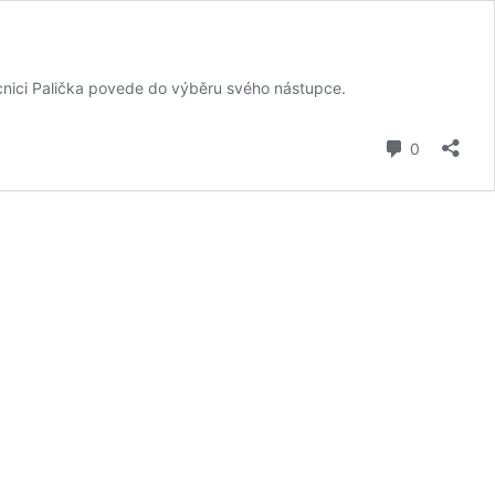
mocnici Palička povede do výběru svého nástupce.
komentář
0