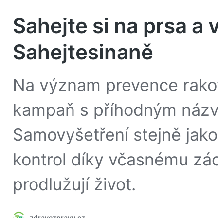
Sahejte si na prsa a 
Sahejtesinaně
Na význam prevence rakov
kampaň s příhodným názv
Samovyšetření stejně jak
kontrol díky včasnému zác
prodlužují život.
zdravezpravy.cz