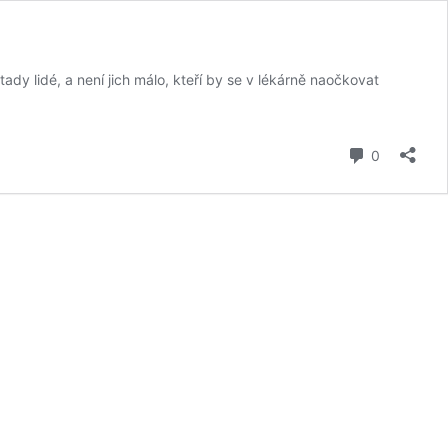
ady lidé, a není jich málo, kteří by se v lékárně naočkovat
komentář
0