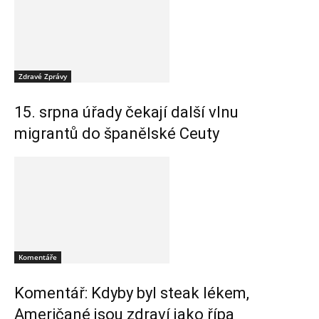
Zdravé Zprávy
15. srpna úřady čekají další vlnu
migrantů do španělské Ceuty
Komentáře
Komentář: Kdyby byl steak lékem,
Američané jsou zdraví jako řípa