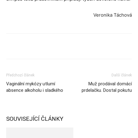
Veronika Táchová
Předchozí článek
Další článek
Vaginální mykózy utlumí
Muž prodával domácí
absence alkoholu i sladkého
prdelačku. Dostal pokutu
SOUVISEJÍCÍ ČLÁNKY