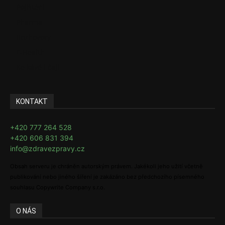
Pojištění
Pharma
Rozhovory
E-Health
Ke kávě i čaji
KONTAKT
+420 777 264 528
+420 606 831 394
info@zdravezpravy.cz
Obsah serveru je chráněn autorským právem. Jakékoli jeho užití včetně
publikování nebo jiného šíření je zakázáno bez předchozího písemného
souhlasu Copywrite Company s.r.o.
O NÁS