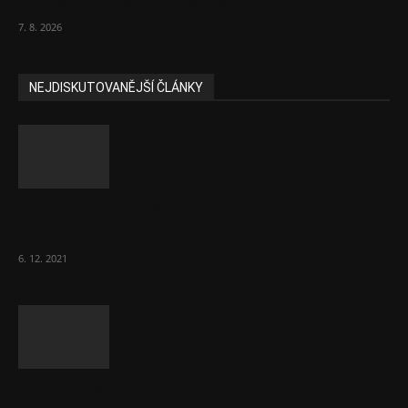
chybějícího léku na rakovinu prsu
7. 8. 2026
NEJDISKUTOVANĚJŠÍ ČLÁNKY
Část lékařů tvrdě zaútočila na prezidenta
ČLK Kubka
6. 12. 2021
Ministr Válek ocenil domov pro seniory za