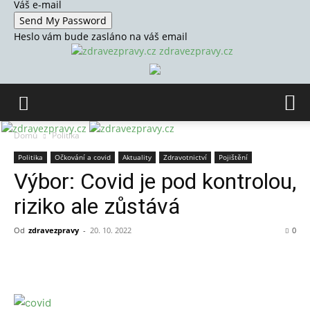
Váš e-mail
Heslo vám bude zasláno na váš email
zdravezpravy.cz
Domů
Politika
Politika
Očkování a covid
Aktuality
Zdravotnictví
Pojištění
Výbor: Covid je pod kontrolou,
riziko ale zůstává
Od
zdravezpravy
-
20. 10. 2022
0