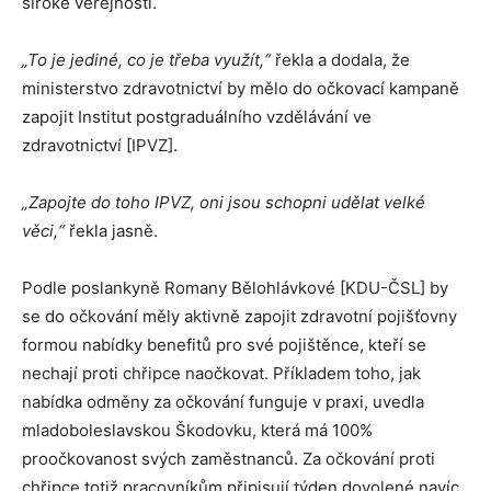
široké veřejnosti.
„To je jediné, co je třeba využít,“
řekla a dodala, že
ministerstvo zdravotnictví by mělo do očkovací kampaně
zapojit Institut postgraduálního vzdělávání ve
zdravotnictví [IPVZ].
„Zapojte do toho IPVZ, oni jsou schopni udělat velké
věci,“
řekla jasně.
Podle poslankyně Romany Bělohlávkové [KDU-ČSL] by
se do očkování měly aktivně zapojit zdravotní pojišťovny
formou nabídky benefitů pro své pojištěnce, kteří se
nechají proti chřipce naočkovat. Příkladem toho, jak
nabídka odměny za očkování funguje v praxi, uvedla
mladoboleslavskou Škodovku, která má 100%
proočkovanost svých zaměstnanců. Za očkování proti
chřipce totiž pracovníkům připisují týden dovolené navíc.