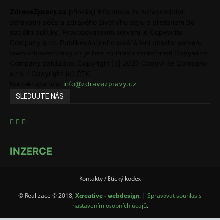
ZdraveZpravy.cz
přinášejí informace ze zdravotnictví,
zdravotní péče a zdravého životního stylu s přesahem do
sociální politiky. Provozovatelem serveru je Copywrite
Company s.r.o. Publikování nebo další šíření obsahu serveru
www.zdravezpravy.cz je bez souhlasu společnosti Copywrite
Company zakázáno. Copyright [c] 2020 Copywrite Company
s.r.o. / Copyright [c] ČTK.
Kontaktujte nás:
info@zdravezpravy.cz
SLEDUJTE NÁS
INZERCE
Kontakty / Etický kodex
© Realizace © 2018,
Xcreative - webdesign
. |
Spravovat souhlas s
nastavením osobních údajů
.