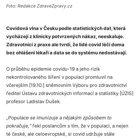
Foto: Redakce ZdraveZpravy.cz
Covidová vlna v Česku podle statistických dat, která
vycházejí z klinicky potvrzených nákaz, neeskaluje.
Zdravotníci z praxe ale tvrdí, že lidé covid léčí doma
bez ohlášení lékaři a data se do systému nedostávají.
O průběhu epidemie covidu-19 a jeho rizik
nekontrolovaného šíření v populaci promluvil na
včerejším [19.10.] sněmovním Výboru pro zdravotnictví
ředitel Ústavu zdravotnických informací a statistiky [ÚZIS]
profesor Ladislav Dušek.
„Populace se imunizuje a nějakým způsobem to
pokračuje,“
řekl poslancům s tím, že v populaci, a nejen
té české, ale celoevropské, si covid udržuje stále