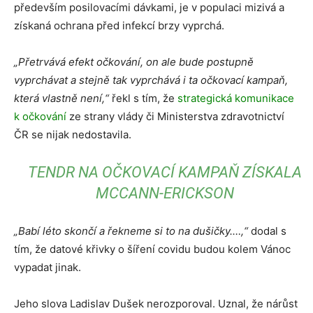
především posilovacími dávkami, je v populaci mizivá a
získaná ochrana před infekcí brzy vyprchá.
„Přetrvává efekt očkování, on ale bude postupně
vyprchávat a stejně tak vyprchává i ta očkovací kampaň,
která vlastně není,“
řekl s tím, že
strategická komunikace
k očkování
ze strany vlády či Ministerstva zdravotnictví
ČR se nijak nedostavila.
TENDR NA OČKOVACÍ KAMPAŇ ZÍSKALA
MCCANN-ERICKSON
„Babí léto skončí a řekneme si to na dušičky.…,“
dodal s
tím, že datové křivky o šíření covidu budou kolem Vánoc
vypadat jinak.
Jeho slova Ladislav Dušek nerozporoval. Uznal, že nárůst