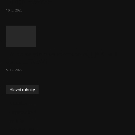
70 000 měsíčně
10. 3. 2023
To, co se stalo ve stomatologii, je šílená
ostuda, říká Milan...
5. 12. 2022
Hlavní rubriky
Aktuality
Zdravotnictví
Politika
Sociální věci