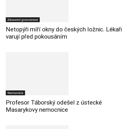
Zdravotní gramotnost
Netopýři míří okny do českých ložnic. Lékaři
varují před pokousáním
Nemocnice
Profesor Táborský odešel z ústecké
Masarykovy nemocnice