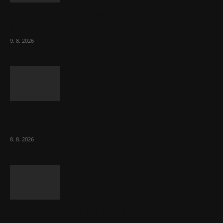
15. srpna úřady čekají další vlnu migrantů do
španělské Ceuty
9. 8. 2026
Komentář: Kdyby byl steak lékem,
Američané jsou zdraví jako řípa
8. 8. 2026
Lékárny dostaly dalších 6 000 balení