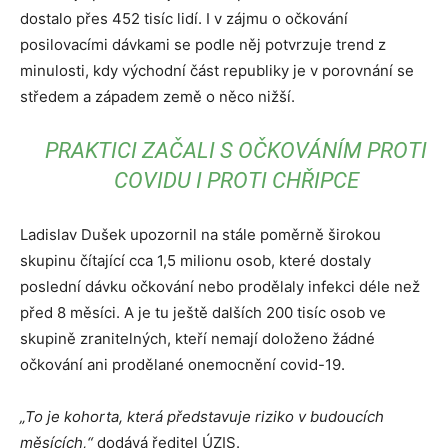
dostalo přes 452 tisíc lidí. I v zájmu o očkování
posilovacími dávkami se podle něj potvrzuje trend z
minulosti, kdy východní část republiky je v porovnání se
středem a západem země o něco nižší.
PRAKTICI ZAČALI S OČKOVÁNÍM PROTI
COVIDU I PROTI CHŘIPCE
Ladislav Dušek upozornil na stále poměrně širokou
skupinu čítající cca 1,5 milionu osob, které dostaly
poslední dávku očkování nebo prodělaly infekci déle než
před 8 měsíci. A je tu ještě dalších 200 tisíc osob ve
skupině zranitelných, kteří nemají doloženo žádné
očkování ani prodělané onemocnění covid-19.
„To je kohorta, která představuje riziko v budoucích
měsících,“
dodává ředitel ÚZIS.