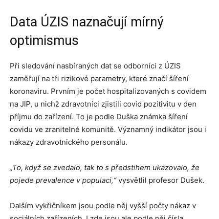
Data ÚZIS naznačují mírný
optimismus
Při sledování nasbíraných dat se odborníci z ÚZIS
zaměřují na tři rizikové parametry, které značí šíření
koronaviru. Prvním je počet hospitalizovaných s covidem
na JIP, u nichž zdravotníci zjistili covid pozitivitu v den
příjmu do zařízení. To je podle Duška známka šíření
covidu ve zranitelné komunitě. Významný indikátor jsou i
nákazy zdravotnického personálu.
„To, když se zvedalo, tak to s předstihem ukazovalo, že
pojede prevalence v populaci,“
vysvětlil profesor Dušek.
Dalším vykřičníkem jsou podle něj vyšší počty nákaz v
sociálních zařízeních. I zde jsou ale podle něj čísla