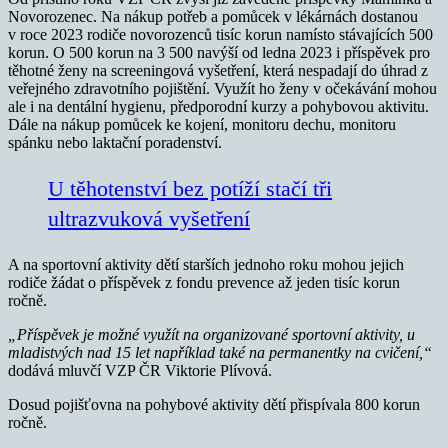
Novorozenec. Na nákup potřeb a pomůcek v lékárnách dostanou
v roce 2023 rodiče novorozenců tisíc korun namísto stávajících 500
korun. O 500 korun na 3 500 navýší od ledna 2023 i příspěvek pro
těhotné ženy na screeningová vyšetření, která nespadají do úhrad z
veřejného zdravotního pojištění. Využít ho ženy v očekávání mohou
ale i na dentální hygienu, předporodní kurzy a pohybovou aktivitu.
Dále na nákup pomůcek ke kojení, monitoru dechu, monitoru
spánku nebo laktační poradenství.
U těhotenství bez potíží stačí tři
ultrazvuková vyšetření
A na sportovní aktivity dětí starších jednoho roku mohou jejich
rodiče žádat o příspěvek z fondu prevence až jeden tisíc korun
ročně.
„Příspěvek je možné využít na organizované sportovní aktivity, u
mladistvých nad 15 let například také na permanentky na cvičení,“
dodává mluvčí VZP ČR Viktorie Plívová.
Dosud pojišťovna na pohybové aktivity dětí přispívala 800 korun
ročně.