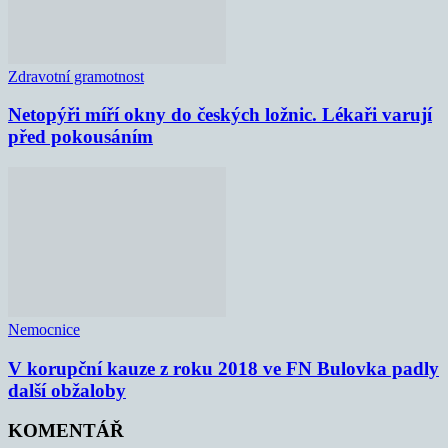
Zdravotní gramotnost
Netopýři míří okny do českých ložnic. Lékaři varují
před pokousáním
Nemocnice
V korupční kauze z roku 2018 ve FN Bulovka padly
další obžaloby
KOMENTÁŘ