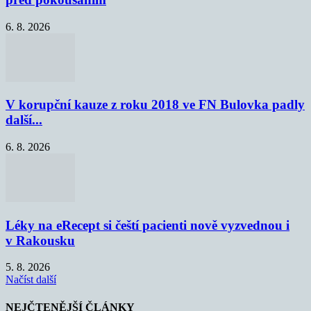
6. 8. 2026
V korupční kauze z roku 2018 ve FN Bulovka padly
další...
6. 8. 2026
Léky na eRecept si čeští pacienti nově vyzvednou i
v Rakousku
5. 8. 2026
Načíst další
NEJČTENĚJŠÍ ČLÁNKY