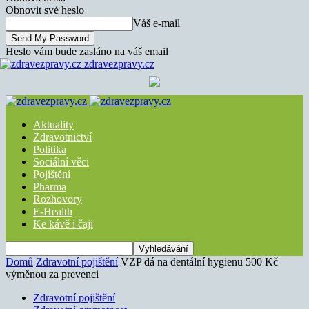
Obnovit své heslo
Váš e-mail
Heslo vám bude zasláno na váš email
zdravezpravy.cz
Aktuality
Zdravotnictví
Politika
Sociální věci
Pojištění
Pharma
Rozhovory
E-Health
Ke kávě i čaji
Domů
Zdravotní pojištění
VZP dá na dentální hygienu 500 Kč
výměnou za prevenci
Zdravotní pojištění