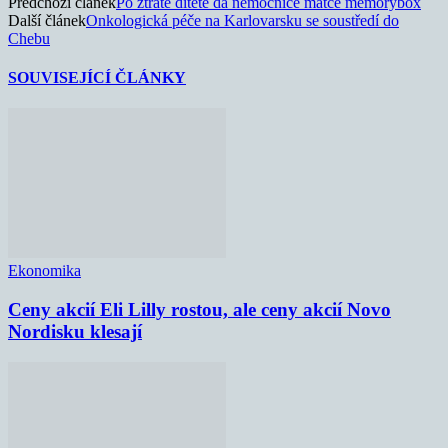
Předchozí článek
Po ztrátě dítěte dá nemocnice matce memorybox
Další článek
Onkologická péče na Karlovarsku se soustředí do
Chebu
SOUVISEJÍCÍ ČLÁNKY
Ekonomika
Ceny akcií Eli Lilly rostou, ale ceny akcií Novo
Nordisku klesají