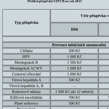
Přehled příspěvků VZP ČR na rok 2023
Výše příspěvku v
Typ příspěvku
Děti
Prevence infekčních onemocnění
Chřipka
300 Kč
HPV
1 000 Kč
Meningokok B
1 500 Kč
Meningokok ACWY
1 000 Kč
Cestovní očkování
1 000 Kč
Virová hepatitida A
500 Kč
Virová hepatitida A, B
–
Rotavirové nákazy
1 000 Kč (do 12 měsíců)
Klíšťová encefalitida
700 Kč
Plané neštovice
500 Kč