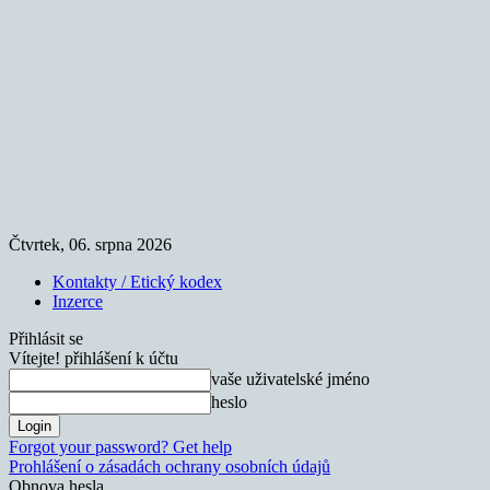
Čtvrtek, 06. srpna 2026
Kontakty / Etický kodex
Inzerce
Přihlásit se
Vítejte! přihlášení k účtu
vaše uživatelské jméno
heslo
Forgot your password? Get help
Prohlášení o zásadách ochrany osobních údajů
Obnova hesla