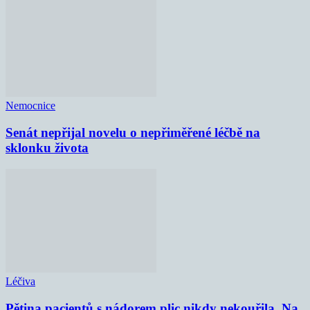
Nemocnice
Senát nepřijal novelu o nepřiměřené léčbě na
sklonku života
Léčiva
Pětina pacientů s nádorem plic nikdy nekouřila. Na