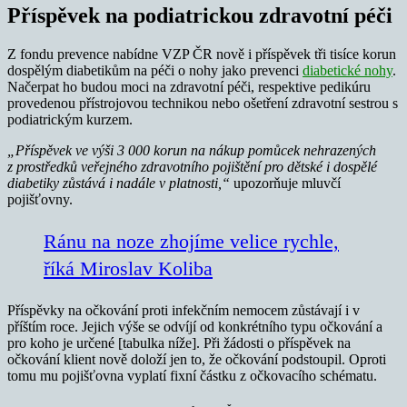
Příspěvek na podiatrickou zdravotní péči
Z fondu prevence nabídne VZP ČR nově i příspěvek tři tisíce korun
dospělým diabetikům na péči o nohy jako prevenci
diabetické nohy
.
Načerpat ho budou moci na zdravotní péči, respektive pedikúru
provedenou přístrojovou technikou nebo ošetření zdravotní sestrou s
podiatrickým kurzem.
„Příspěvek ve výši 3 000 korun na nákup pomůcek nehrazených
z prostředků veřejného zdravotního pojištění pro dětské i dospělé
diabetiky zůstává i nadále v platnosti,“
upozorňuje mluvčí
pojišťovny.
Ránu na noze zhojíme velice rychle,
říká Miroslav Koliba
Příspěvky na očkování proti infekčním nemocem zůstávají i v
příštím roce. Jejich výše se odvíjí od konkrétního typu očkování a
pro koho je určené [tabulka níže]. Při žádosti o příspěvek na
očkování klient nově doloží jen to, že očkování podstoupil. Oproti
tomu mu pojišťovna vyplatí fixní částku z očkovacího schématu.