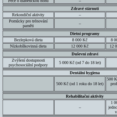
Péče o diabetickou nohu
–
Zdravé stárnutí
Rekondiční aktivity
–
Pomůcky pro trénování
–
paměti
Dietní programy
Bezlepková dieta
8 000 Kč
8 0
Nízkobílkovinná dieta
12 000 Kč
12 0
Duševní zdraví
Zvýšení dostupnosti
5 000 Kč (od 7 do 18 let)
psychosociální podpory
Dentální hygiena
500 K
500 Kč (od 1 roku do 18 let)
pro
Rehabilitační aktivity
1 0
–
jedn
v