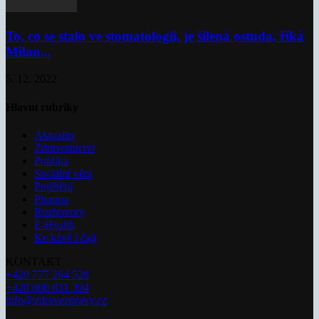
To, co se stalo ve stomatologii, je šílená ostuda, říká
Milan...
5. 12. 2022
Hlavní rubriky
Aktuality
Zdravotnictví
Politika
Sociální věci
Pojištění
Pharma
Rozhovory
E-Health
Ke kávě i čaji
KONTAKT
+420 777 264 528
+420 606 831 394
info@zdravezpravy.cz