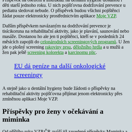
děti starší jednoho roku. U nich pojišťovna dodržování prevence u
pediatra sledovat nebude. O příspěvek budou všichni pojištěnci
žádat pouze elektronicky prostřednictvím aplikace
Moje VZP
.
Dalším příspěvkem navázaným na dodržování prevence je
tisícikoruna na rehabilitační aktivity, jako je plavání, saunování nebo
masáže. Dostanou ho ale jen ti pojištěnci, kteří se v posledních 24
měsících zapojili do
celonárodních screeningových programů
. U žen
jde o plošný screening
rakoviny prsu
,
děložního hrdla
a u mužů a
žen pak ještě
screening kolorekta
a
karcinomu plic
.
EU dá peníze na další onkologické
screeningy
A stejně jako u dentální hygieny bude žádosti o příspěvky na
rehabilitační aktivity pojišťovna přijímat jenom elektronicky přes
zmíněnou aplikaci Moje VZP.
Příspěvky pro ženy v očekávání a
miminka
Od příštího roku VZP ČR zvýší již zavedené příspěvky Maminka a