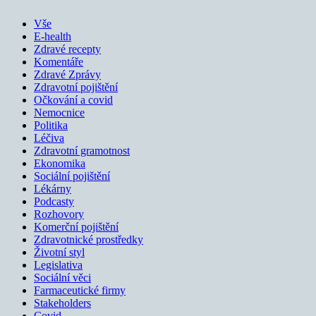
Vše
E-health
Zdravé recepty
Komentáře
Zdravé Zprávy
Zdravotní pojištění
Očkování a covid
Nemocnice
Politika
Léčiva
Zdravotní gramotnost
Ekonomika
Sociální pojištění
Lékárny
Podcasty
Rozhovory
Komerční pojištění
Zdravotnické prostředky
Životní styl
Legislativa
Sociální věci
Farmaceutické firmy
Stakeholders
Covid