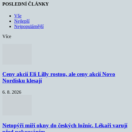
POSLEDNÍ ČLÁNKY
Vše
Nejlepší
Nejpopulárnější
Více
Ceny akcií Eli Lilly rostou, ale ceny akcií Novo
Nordisku klesají
6. 8. 2026
Netopýři míří okny do českých ložnic. Lékaři varují
před pokousáním