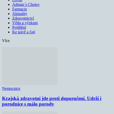
Adman´s Choice
Farmacie
Aktuality
Zdravotnictví
Věda a výzkum
Pojištění
Ke kávě a čaji
Více
Nemocnice
Krajská zdravotní jde proti doporučení. Udrží i
porodnice s málo porody