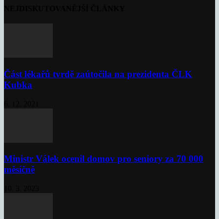
NEJDISKUTOVANĚJŠÍ ČLÁNKY
Část lékařů tvrdě zaútočila na prezidenta ČLK
Kubka
6. 12. 2021
Ministr Válek ocenil domov pro seniory za 70 000
měsíčně
10. 3. 2023