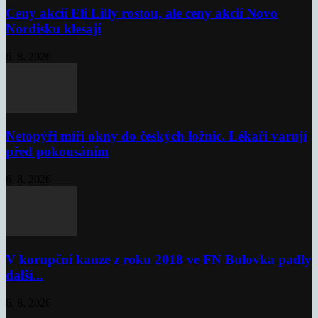
Ceny akcií Eli Lilly rostou, ale ceny akcií Novo
Nordisku klesají
6. 8. 2026
Netopýři míří okny do českých ložnic. Lékaři varují
před pokousáním
6. 8. 2026
V korupční kauze z roku 2018 ve FN Bulovka padly
další...
6. 8. 2026