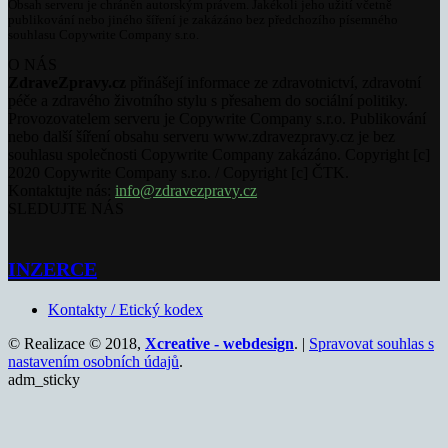
Obsah serveru je chráněn autorským právem. Jakékoli jeho užití včetně
publikování nebo jiného šíření je zakázáno bez předchozího písemného
souhlasu Copywrite Company s.r.o.
O NÁS
ZdraveZpravy.cz
přinášejí informace ze zdravotnictví, zdravotní
péče a zdravého životního stylu s přesahem do sociální politiky.
Provozovatelem serveru je Copywrite Company s.r.o. Publikování
nebo další šíření obsahu serveru www.zdravezpravy.cz je bez
souhlasu společnosti Copywrite Company zakázáno. Copyright [c]
2020 Copywrite Company s.r.o. / Copyright [c] ČTK.
Kontaktujte nás:
info@zdravezpravy.cz
SLEDUJTE NÁS
INZERCE
Kontakty / Etický kodex
© Realizace © 2018,
Xcreative - webdesign
. |
Spravovat souhlas s
nastavením osobních údajů
.
adm_sticky