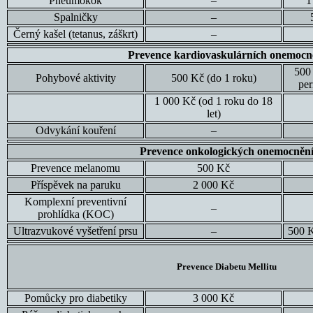
Pneumokok
–
1
Spalničky
–
Černý kašel (tetanus, záškrt)
–
Prevence kardiovaskulárních onemocn
500 
Pohybové aktivity
500 Kč (do 1 roku)
per
1 000 Kč (od 1 roku do 18
let)
Odvykání kouření
–
Prevence onkologických onemocněn
Prevence melanomu
500 Kč
Příspěvek na paruku
2 000 Kč
Komplexní preventivní
–
prohlídka (KOC)
Ultrazvukové vyšetření prsu
–
500 K
Prevence Diabetu Mellitu
Pomůcky pro diabetiky
3 000 Kč