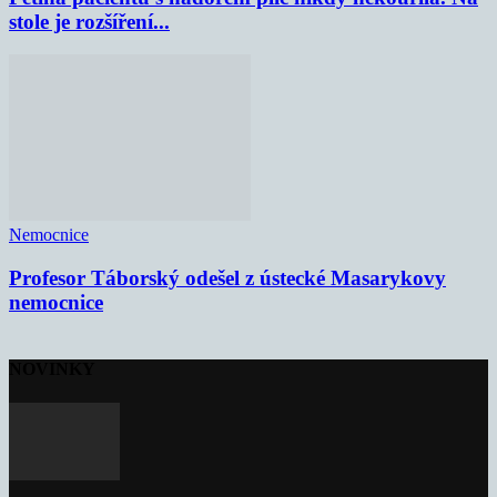
stole je rozšíření...
Nemocnice
Profesor Táborský odešel z ústecké Masarykovy
nemocnice
NOVINKY