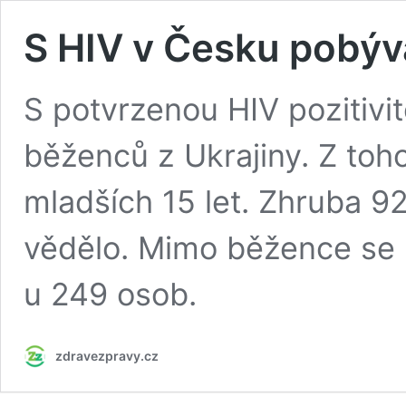
S HIV v Česku pobýv
S potvrzenou HIV pozitiv
běženců z Ukrajiny. Z toh
mladších 15 let. Zhruba 9
vědělo. Mimo běžence se 
u 249 osob.
zdravezpravy.cz