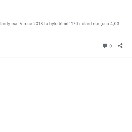
iardy eur. V roce 2018 to bylo téměř 170 miliard eur [cca 4,03
komentář
0