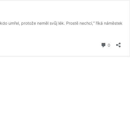
kdo umřel, protože neměl svůj lék. Prostě nechci,“ říká náměstek
komentář
0