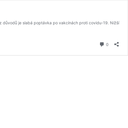
 z důvodů je slabá poptávka po vakcínách proti covidu-19. Nižší
komentář
0