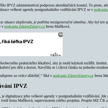
o IPVZ administrativní podporou akreditačních komisí. To proto, aby a
alizace veškeré agendy postgraduálního vzdělávání IPVZ se v
podcastu
e situace zlepšovala, je potřeba mezigenerační obměna. Aby byl ten sys
e v
podcastu ZdraveZpravy.cz
Irena Maříková.
šeobecného praktického lékařství, aby je mohl kdykoli rozšířit. Institut
řství pro děti a dorost. Navýšila se i cílová částka na jednoho rezident
ažujeme za velice důležité,“
říká v
podcastu ZdraveZpravy.cz
Irena Ma
lávání IPVZ
í, je digitalizace jeho veškeré agendy v postgraduálním vzdělávání. Jde
k tvrdí Irena Maříková, supervizorem celého projektu. Projekt MZ ČR a