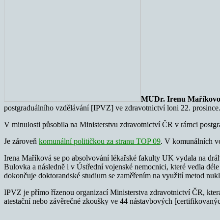
MUDr. Irenu Maříkov
postgraduálního vzdělávání [IPVZ] ve zdravotnictví loni 22. prosince
V minulosti působila na Ministerstvu zdravotnictví ČR v rámci postgr
Je zároveň
komunální političkou za stranu TOP 09
. V komunálních vo
Irena Maříková se po absolvování lékařské fakulty UK vydala na drá
Bulovka a následně i v Ústřední vojenské nemocnici, které vedla dél
dokončuje doktorandské studium se zaměřením na využití metod nukle
IPVZ je přímo řízenou organizací Ministerstva zdravotnictví ČR, kter
atestační nebo závěrečné zkoušky ve 44 nástavbových [certifikovanýc