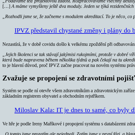
„Podáváme teď projektovou žádost. Rozpracováváme všechny detaily. M
[…]
A máme vymyšleny ještě dva moduly. Jeden se týká rezidenčních
„Rozhodli jsme se, že začneme s modulem akreditací. To je něco, co pál
IPVZ představil chystané změny i plány do
Nezastírá, že v době covidu došlo k velkému zpoždění při odbavování 
„Jejich školenci se tak stávají jakýmisi rukojmími, protože v dobré víř
která bude napravena během několika týdnů a pak čekají na tu akredi
to je hlavní důvod, proč IPVZ začne pracovat na novém systému právě 
Zvažuje se propojení se zdravotními poji
Systém se podle ní otevře všem zdravotníkům a zdravotnickým zařízení
základním registrem obyvatel a obchodním rejstříkem.
Miloslav Kala: IT je dnes to samé, co byly d
Ve hře je podle Ireny Maříkové i propojení systému s databázemi zdr
„O tomto jsme prozatím ale nejednali. Zatím jsme v první fázi, a hl