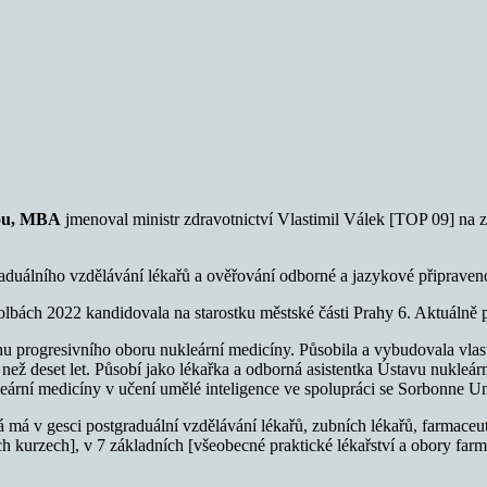
ou, MBA
jmenoval ministr zdravotnictví Vlastimil Válek [TOP 09] na z
.
aduálního vzdělávání lékařů a ověřování odborné a jazykové připraveno
lbách 2022 kandidovala na starostku městské části Prahy 6. Aktuálně p
hu progresivního oboru nukleární medicíny. Působila a vybudovala vla
e než deset let. Působí jako lékařka a odborná asistentka Ústavu nukl
ární medicíny v učení umělé inteligence ve spolupráci se Sorbonne Uni
á má v gesci postgraduální vzdělávání lékařů, zubních lékařů, farmaceu
h kurzech], v 7 základních [všeobecné praktické lékařství a obory far