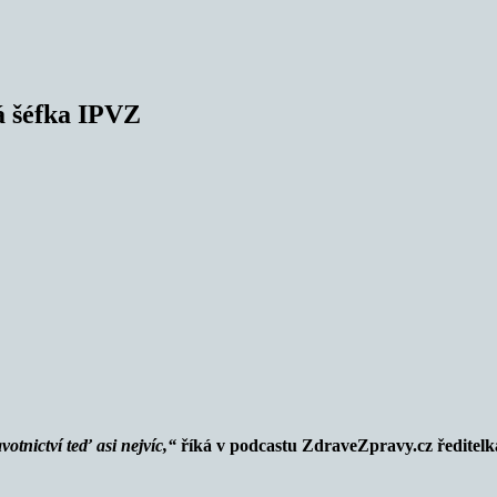
ká šéfka IPVZ
otnictví teď asi nejvíc,“
říká v podcastu ZdraveZpravy.cz ředitelka