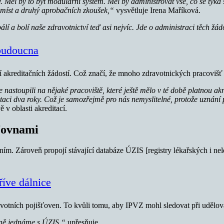
ěl by to být modulární systém. Měl by administrovat vše, co se týká š
 míst a druhý aprobačních zkoušek,“
vysvětluje Irena Maříková.
í a bolí naše zdravotnictví teď asi nejvíc. Jde o administraci těch žád
 budoucna
akreditačních žádostí. Což značí, že mnoho zdravotnických pracovišť n
e nastoupili na nějaké pracoviště, které ještě mělo v té době platnou akre
taci dva roky. Což je samozřejmě pro nás nemyslitelné, protože uznání
v oblasti akreditací.
šťovnami
m. Zároveň propojí stávající databáze ÚZIS [registry lékařských i nelé
říve dálnice
avotních pojišťoven. To kvůli tomu, aby IPVZ mohl sledovat při udělov
avně jednáme s ÚZIS,“
upřesňuje.