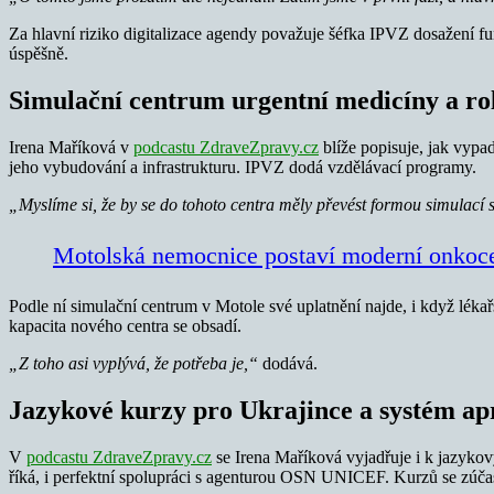
Za hlavní riziko digitalizace agendy považuje šéfka IPVZ dosažení f
úspěšně.
Simulační centrum urgentní medicíny a r
Irena Maříková v
podcastu ZdraveZpravy.cz
blíže popisuje, jak vypa
jeho vybudování a infrastrukturu. IPVZ dodá vzdělávací programy.
„Myslíme si, že by se do tohoto centra měly převést formou simulací 
Motolská nemocnice postaví moderní onkoce
Podle ní simulační centrum v Motole své uplatnění najde, i když léka
kapacita nového centra se obsadí.
„Z toho asi vyplývá, že potřeba je,“
dodává.
Jazykové kurzy pro Ukrajince a systém ap
V
podcastu ZdraveZpravy.cz
se Irena Maříková vyjadřuje i k jazykov
říká, i perfektní spolupráci s agenturou OSN UNICEF. Kurzů se zúčas