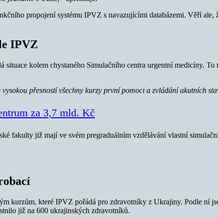
unkčního propojení systému IPVZ s navazujícími databázemi. Věří ale, 
ole IPVZ
dá situace kolem chystaného Simulačního centra urgentní medicíny. To 
s vysokou přesností všechny kurzy první pomoci a zvládání akutních st
ntrum za 3,7 mld. Kč
řské fakulty již mají ve svém pregraduálním vzdělávání vlastní simulač
robací
ým kurzům, které IPVZ pořádá pro zdravotníky z Ukrajiny. Podle ní jsou
tnilo již na 600 ukrajinských zdravotníků.