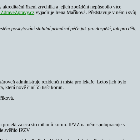
kreditační řízení zrychlila a jejich zpoždění nepůsobilo více
 ZdraveZpravy.cz
vyjadřuje Irena Maříková. Představuje v něm i svůj
tém poskytování stabilní primární péče jak pro dospělé, tak pro děti,
 zároveň administruje rezidenční místa pro lékaře. Letos jich bylo
a, která nově činí 55 tisíc korun.
říková.
 o projekt za cca sto milionů korun. IPVZ na něm spolupracuje s
le svěřilo IPZV.