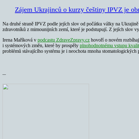
Zájem Ukrajinců o kurzy češtiny IPVZ je ob
Na druhé straně IPVZ podle jejích slov od počátku války na Ukrajině
zdravotníků z mimounijních zemí, které je podstupují. Z jejích slov 
Irena Maříková v
podcastu ZdraveZpravy.cz
h
ovoří o novém rozbíhaj
i systémových změn, které by prospěly
plnohodnotnému vstupu kvali
problémů stávajícího systému je i neochota mnoha stomatologických p
—