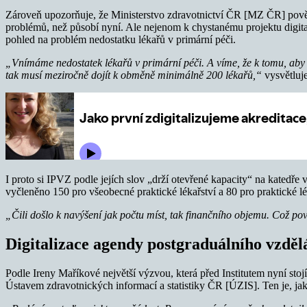
Zároveň upozorňuje, že Ministerstvo zdravotnictví ČR [MZ ČR] pověřil
problémů, než působí nyní. Ale nejenom k chystanému projektu digit
pohled na problém nedostatku lékařů v primární péči.
„Vnímáme nedostatek lékařů v primární péči. A víme, že k tomu, aby s
tak musí meziročně dojít k obměně minimálně 200 lékařů,“
vysvětluj
I proto si IPVZ podle jejích slov „drží otevřené kapacity“ na katedře v
vyčleněno 150 pro všeobecné praktické lékařství a 80 pro praktické léka
„Čili došlo k navýšení jak počtu míst, tak finančního objemu. Což pov
Digitalizace agendy postgraduálního vzdě
Podle Ireny Maříkové největší výzvou, která před Institutem nyní stoj
Ústavem zdravotnických informací a statistiky ČR [ÚZIS]. Ten je, ja