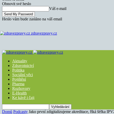
Obnovit své heslo
Váš e-mail
Heslo vám bude zasláno na váš email
zdravezpravy.cz
Aktuality
Zdravotnictví
Politika
Sociální věci
Pojištění
Pharma
Rozhovory
E-Health
Ke kávě i čaji
Domů
Podcasty
Jako první zdigitalizujeme akreditace, říká šéfka IP