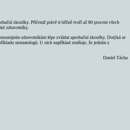
bační zkoušky. Přičemž právě ti běžně tvoří až 80 procent všech
ské zdravotníky.
mimounijním zdravotníkům lépe zvládat aprobační zkoušky. Dotýká se
příkladu stomatologů. U nich například zmiňuje, že jedním z
Daniel Tácha