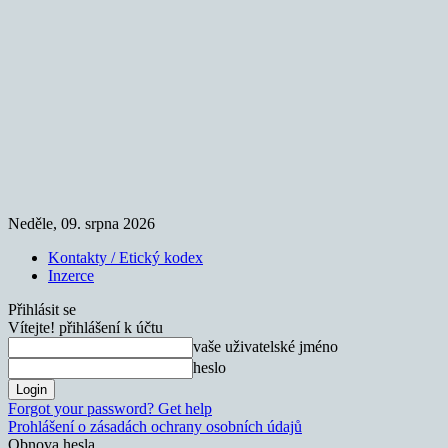
Neděle, 09. srpna 2026
Kontakty / Etický kodex
Inzerce
Přihlásit se
Vítejte! přihlášení k účtu
vaše uživatelské jméno
heslo
Forgot your password? Get help
Prohlášení o zásadách ochrany osobních údajů
Obnova hesla