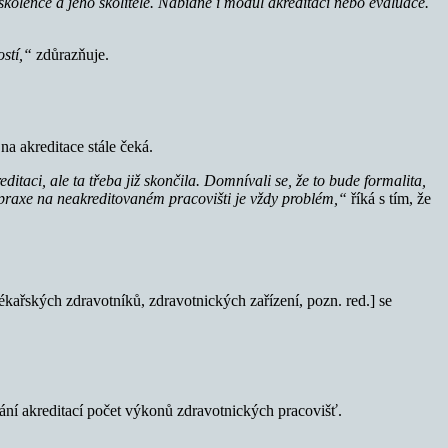
kolence a jeho školitele. Nabídne i modul akreditací nebo evaluace.
ostí,“
zdůrazňuje.
a akreditace stále čeká.
ditaci, ale ta třeba již skončila. Domnívali se, že to bude formalita,
 praxe na neakreditovaném pracovišti je vždy problém,“
říká s tím, že
kařských zdravotníků, zdravotnických zařízení, pozn. red.] se
ání akreditací počet výkonů zdravotnických pracovišť.