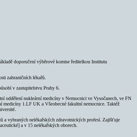
ákladě doporučení výběrové komise ředitelkou Institutu
sti zahraničních lékařů.
ůsobí v zastupitelstvu Prahy 6.
stní oddělení nukleární medicíny v Nemocnici ve Vysočanech, ve FN
eární medicíny 1.LF UK a Všeobecné fakultní nemocnice. Taktéž
versité.
tů a vybraných nelékařských zdravotnických profesí. Zajišťuje
maceutické] a v 15 nelékařských oborech.