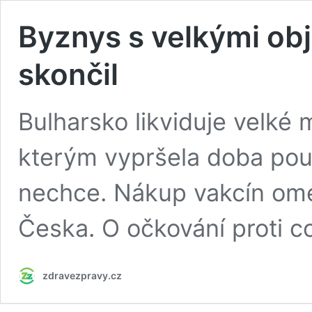
Byznys s velkými obj
skončil
Bulharsko likviduje velké 
kterým vypršela doba použ
nechce. Nákup vakcín omez
Česka. O očkování proti c
zdravezpravy.cz